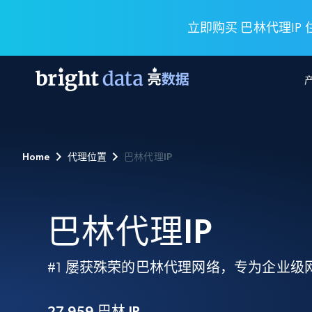
立即购买 巴林代理IP
网页数据抓取 API
多模态训练
网页数据抓取 API
工具
Home
代理位置
巴林代理IP
网页解锁 API
视频与媒体数据
网页解锁 API
起价
$1/ 每1 次
告别封锁和验证码
获得取之不尽的视频，图片及更多内
免费套餐
第三方工具集成
Discover API
视频信息流——为 VLA 准备就绪
免费
起价
爬虫 API
$1/1k请求
始终在线的代理实时网页发现
获取持续、定向的网页视频，用于训
巴林代理IP
浏览器扩展
器人策略
搜索引擎结果页 API
搜索引擎 API
起价
数据包
代理网络检查
按需获取多引擎搜索结果
$1/ 每1 次
免费套餐
为各行各业生成可直接用于LLM的数据
#1 屡获殊荣的巴林代理网络，专为企业级
Google
Bing
Duckduckgo
Yandex
起价
网站地图
爬虫浏览器 API
爬虫浏览器 API
$5/GB
键启动内置隐匿模式的远程浏览器
27,959
巴林 IP