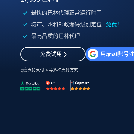
代理基础设施
最快的巴林代理正常运行时间
代理服务
城市、州和邮政编码级别定位 -
免费！
动态代理
起价
$5
$2.5/G
免费套餐
动态代理
5折
最高品质的巴林代理
超40000万 万高速真人住宅代理
起价
ISP 代理
$1.3/IP
数据中心代理
免费试用
用gmail账号
用于数据获取的高速代理
支持
支付宝
等多种支付方式