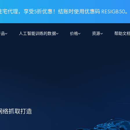
 住宅代理，享受5折优惠！结账时使用优惠码 RESIGB50
产品
人工智能训练的数据
价格
资源
帮助文
智能体 WEB 执行
数据源
数据源
数
数
资
学习中心
搜索及提取
抓取APIs
抓取APIs
起价
$1
$0.75/1k 记录条
请求
容
让 AI 应用具备搜索与爬取整个网络的能力
从 600+ 个网站获取实时数据
免费套餐
博客
领英
电商
社交媒体
ChatGPT
智能体浏览器
爬虫工作室定价
起价
爬虫工作室
练人形机
让智能体浏览网站并自动执行任务
$1/1k请求
案例研究
免费套餐
将任何网站转化为数据管道
亮数据 MCP
免费
起价
数据集
数据集
网络研讨会
站式工具包，全面解锁网页
请求
$250/100K 记录条
集
来自 600+ 个域名的预收集数据
网络抓取打造
起价
领英
电商
社交媒体
房地产
代理位置
缓存速递
$0.2/1k HTML
缓存速递
实时网页数据，采集即交付