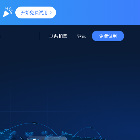
。
开始免费试用
联系销售
登录
档
免费试用
据与洞察
据及洞察
源
公司
初创企业计划
零售情报
零售
新
起价
$2000/月
解锁实时电商洞察与AI驱动的业务推荐
洞察
联盟推荐
演示智能体
企业级数据服务
托管式数据
起价
为企业级数据收集量身定制
$1500/月
采集
信任中心
集成
Deep Lookup
测试版
Bright SDK
在海量级网页数据上运行复杂
查询