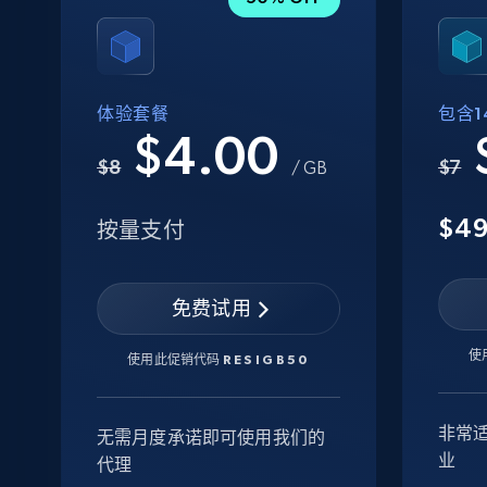
体验套餐
包含14
$4.00
$8
$7
/ GB
$4
按量支付
免费试用
使
使用此促销代码
RESIGB50
非常
无需月度承诺即可使用我们的
业
代理