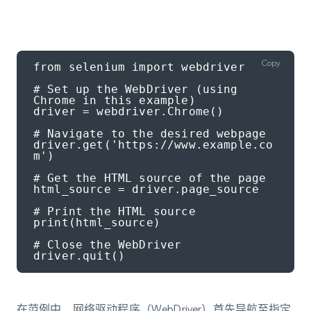
Copy
from selenium import webdriver

# Set up the WebDriver (using 
Chrome in this example)

driver = webdriver.Chrome()

# Navigate to the desired webpage

driver.get('https://www.example.co
m')

# Get the HTML source of the page

html_source = driver.page_source

# Print the HTML source

print(html_source)

# Close the WebDriver

driver.quit()
在范例中，网络驱动程序（WebDriver）首先导航至指定