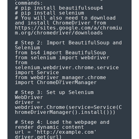
commands:

# pip install beautifulsoup4

# pip install selenium

# You will also need to download 
and install ChromeDriver from 
https://sites.google.com/a/chromiu
m.org/chromedriver/downloads

# Step 2: Import BeautifulSoup and 
Selenium

from bs4 import BeautifulSoup

from selenium import webdriver

from 
selenium.webdriver.chrome.service 
import Service

from webdriver_manager.chrome 
import ChromeDriverManager

# Step 3: Set up Selenium 
WebDriver

driver = 
webdriver.Chrome(service=Service(C
hromeDriverManager().install()))

# Step 4: Load the webpage and 
render dynamic content

url = 'http://example.com'

driver.get(url)
