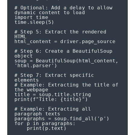
# Optional: Add a delay to allow 
dynamic content to load

import time

time.sleep(5)

# Step 5: Extract the rendered 
HTML

html_content = driver.page_source

# Step 6: Create a BeautifulSoup 
object

soup = BeautifulSoup(html_content, 
'html.parser')

# Step 7: Extract specific 
elements

# Example: Extracting the title of 
the webpage

title = soup.title.string

print(f"Title: {title}")

# Example: Extracting all 
paragraph texts

paragraphs = soup.find_all('p')

for p in paragraphs:

    print(p.text)
