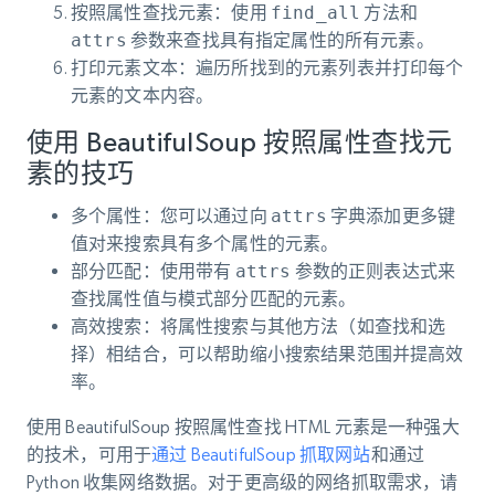
按照属性查找元素
：使用
find_all
方法和
attrs
参数来查找具有指定属性的所有元素。
打印元素文本
：遍历所找到的元素列表并打印每个
元素的文本内容。
使用 BeautifulSoup 按照属性查找元
素的技巧
多个属性
：您可以通过向
attrs
字典添加更多键
值对来搜索具有多个属性的元素。
部分匹配
：使用带有
attrs
参数的正则表达式来
查找属性值与模式部分匹配的元素。
高效搜索
：将属性搜索与其他方法（如
查找
和
选
择
）相结合，可以帮助缩小搜索结果范围并提高效
率。
使用 BeautifulSoup 按照属性查找 HTML 元素是一种强大
的技术，可用于
通过 BeautifulSoup 抓取网站
和通过
Python 收集网络数据。对于更高级的网络抓取需求，请