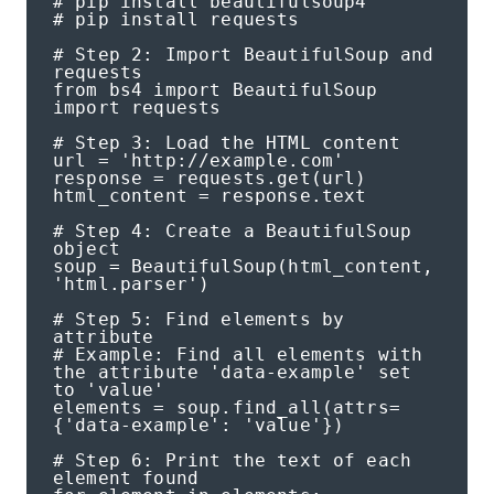
# pip install beautifulsoup4

# pip install requests

# Step 2: Import BeautifulSoup and 
requests

from bs4 import BeautifulSoup

import requests

# Step 3: Load the HTML content

url = 'http://example.com'

response = requests.get(url)

html_content = response.text

# Step 4: Create a BeautifulSoup 
object

soup = BeautifulSoup(html_content, 
'html.parser')

# Step 5: Find elements by 
attribute

# Example: Find all elements with 
the attribute 'data-example' set 
to 'value'

elements = soup.find_all(attrs=
{'data-example': 'value'})

# Step 6: Print the text of each 
element found
