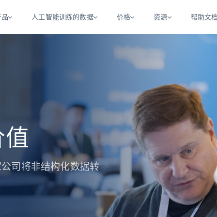
产品
人工智能训练的数据
价格
资源
帮助文
智能体 WEB 执行
数据源
数据源
数
数
资
学习中心
搜索及提取
抓取APIs
抓取APIs
起价
$1
$0.75/1k 记录条
请求
容
让 AI 应用具备搜索与爬取整个网络的能力
从 600+ 个网站获取实时数据
免费套餐
博客
领英
电商
社交媒体
ChatGPT
智能体浏览器
爬虫工作室定价
起价
爬虫工作室
练人形机
让智能体浏览网站并自动执行任务
$1/1k请求
案例研究
免费套餐
将任何网站转化为数据管道
亮数据 MCP
价值
免费
起价
数据集
数据集
网络研讨会
站式工具包，全面解锁网页
请求
$250/100K 记录条
集
来自 600+ 个域名的预收集数据
起价
领英
电商
社交媒体
房地产
代理位置
缓存速递
$0.2/1k HTML
00 多家公司将非结构化数据转
缓存速递
实时网页数据，采集即交付
产品技术视频