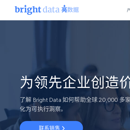
网页数据抓取 API
多模态训练
网页数据抓取 API
工具
网页解锁 API
视频与媒体数据
网页解锁 API
起价
$1/ 每1 次
告别封锁和验证码
获得取之不尽的视频，图片及更多内
免费套餐
第三方工具集成
Discover API
视频信息流——为 VLA 准备就绪
免费
起价
爬虫 API
$1/1k请求
始终在线的代理实时网页发现
获取持续、定向的网页视频，用于训
浏览器扩展
器人策略
搜索引擎结果页 API
搜索引擎 API
为领先企业创造
起价
数据包
代理网络检查
按需获取多引擎搜索结果
$1/ 每1 次
免费套餐
为各行各业生成可直接用于LLM的数据
Google
Bing
Duckduckgo
Yandex
起价
网站地图
爬虫浏览器 API
爬虫浏览器 API
$5/GB
了解 Bright Data 如何帮助全球 20,0
键启动内置隐匿模式的远程浏览器
化为可执行洞察。
代理基础设施
代理服务
联系销售