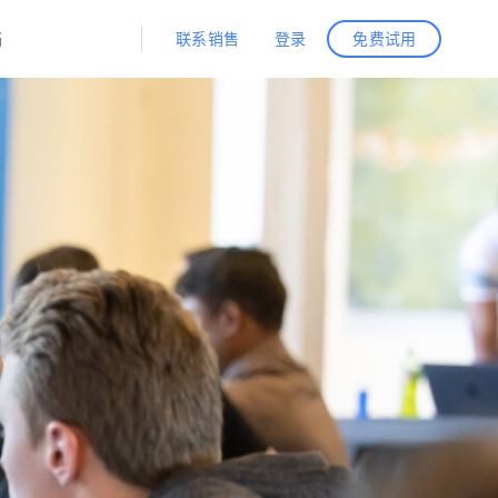
联系销售
登录
档
免费试用
据与洞察
据及洞察
源
公司
初创企业计划
零售情报
零售
新
起价
$2000/月
解锁实时电商洞察与AI驱动的业务推荐
洞察
联盟推荐
演示智能体
企业级数据服务
托管式数据
起价
为企业级数据收集量身定制
$1500/月
采集
信任中心
集成
Deep Lookup
测试版
Bright SDK
在海量级网页数据上运行复杂
查询