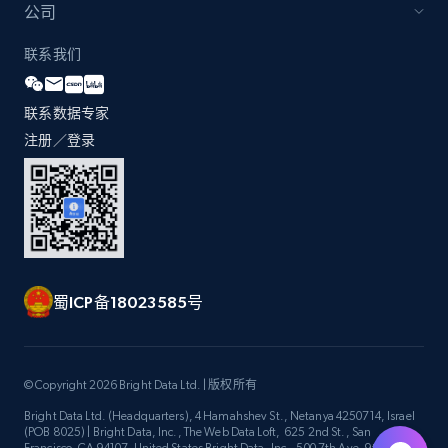
公司
联系我们
联系数据专家
注册／登录
蜀ICP备18023585号
© Copyright 2026 Bright Data Ltd. | 版权所有
Bright Data Ltd. (Headquarters), 4 Hamahshev St., Netanya 4250714, Israel
(POB 8025) | Bright Data, Inc., The Web Data Loft, 625 2nd St., San