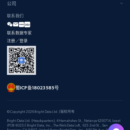
公司
联系我们
联系数据专家
注册／登录
蜀ICP备18023585号
© Copyright 2026 Bright Data Ltd. | 版权所有
Bright Data Ltd. (Headquarters), 4 Hamahshev St., Netanya 4250714, Israel
(POB 8025) | Bright Data, Inc., The Web Data Loft, 625 2nd St., San