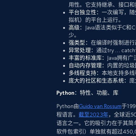
用性。它支持继承、接口和
平台独立性：
一次编写，随处
拟机）的平台上运行。
高级：
Java语法类似于C
少。
强类型：
在编译时强制进行
异常处理：
通过try … 
丰富的标准库：
Java拥
自动内存管理：
内置的垃圾
多线程支持：
本地支持多线
庞大的社区和生态系统：
庞
Python：特性、功能、库
Python由
Guido van Rossum
于1
程语言。
截至2023年
，全球近5
语言之一。它的吸引力在于其简单性
软件包索引）单独就有超过450,