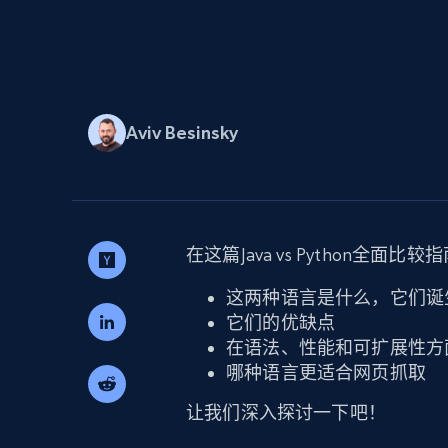
代理基础设施
代理服务
动态代理
起价
$5
$2.5/G
免费套餐
动态代理
5折
超40000万 万高速真人住宅代理
Aviv Besinsky
起价
ISP 代理
$1.3/IP
数据中心代理
用于数据获取的高速代理
在这篇Java vs Python全面
这两种语言是什么，它们诞
它们的优缺点
在语法、性能和可扩展性方
哪种语言更适合网页抓取
让我们深入探讨一下吧！