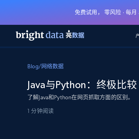
免费试用， 零风险 · 每
网页数据抓取 API
多模态训练
网页数据抓取 API
工具
Blog
/
网络数据
网页解锁 API
视频与媒体数据
网页解锁 API
起价
$1/ 每1 次
告别封锁和验证码
获得取之不尽的视频，图片及更多内
免费套餐
Java与Python：终极比较
第三方工具集成
Discover API
视频信息流——为 VLA 准备就绪
免费
起价
爬虫 API
$1/1k请求
始终在线的代理实时网页发现
获取持续、定向的网页视频，用于训
了解Java和Python在网页抓取方面的区别。
浏览器扩展
器人策略
搜索引擎结果页 API
搜索引擎 API
起价
1 分钟阅读
数据包
代理网络检查
按需获取多引擎搜索结果
$1/ 每1 次
免费套餐
为各行各业生成可直接用于LLM的数据
Google
Bing
Duckduckgo
Yandex
起价
网站地图
爬虫浏览器 API
爬虫浏览器 API
$5/GB
键启动内置隐匿模式的远程浏览器