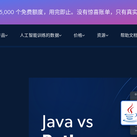
月 5,000 个免费额度，用完即止。没有惊喜账单，只有真
产品
人工智能训练的数据
价格
资源
帮助文
智能体 WEB 执行
数据源
数据源
数
数
资
学习中心
搜索及提取
抓取APIs
抓取APIs
起价
$1
$0.75/1k 记录条
请求
容
让 AI 应用具备搜索与爬取整个网络的能力
从 600+ 个网站获取实时数据
免费套餐
博客
领英
电商
社交媒体
ChatGPT
智能体浏览器
爬虫工作室定价
起价
爬虫工作室
练人形机
让智能体浏览网站并自动执行任务
$1/1k请求
案例研究
免费套餐
将任何网站转化为数据管道
亮数据 MCP
免费
起价
数据集
数据集
网络研讨会
站式工具包，全面解锁网页
请求
$250/100K 记录条
集
来自 600+ 个域名的预收集数据
起价
领英
电商
社交媒体
房地产
代理位置
缓存速递
$0.2/1k HTML
缓存速递
实时网页数据，采集即交付