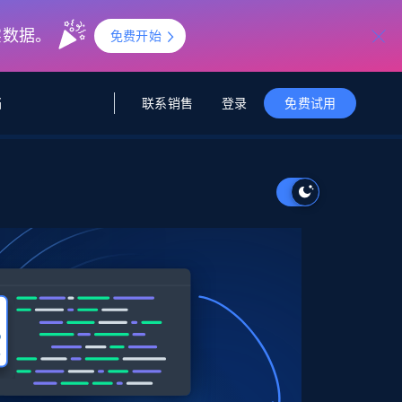
实数据。
免费开始
联系销售
登录
档
免费试用
据与洞察
据及洞察
源
公司
初创企业计划
零售情报
零售
新
起价
$2000/月
解锁实时电商洞察与AI驱动的业务推荐
洞察
联盟推荐
演示智能体
企业级数据服务
托管式数据
起价
为企业级数据收集量身定制
$1500/月
采集
信任中心
集成
Deep Lookup
测试版
Bright SDK
在海量级网页数据上运行复杂
查询