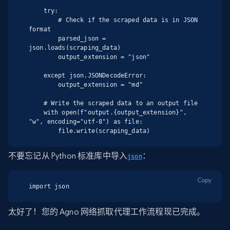
    try:

        # Check if the scraped data is in JSON 
format

        parsed_json = 
json.loads(scraping_data)

        output_extension = "json"

    except json.JSONDecodeError:

        output_extension = "md"

    # Write the scraped data to an output file

    with open(f"output.{output_extension}", 
"w", encoding="utf-8") as file:

        file.write(scraping_data)
不要忘记从 Python 标准库中导入
：
json
Copy
import json
太好了！您的 Agno 网络抓取代理工作流程现已完成。