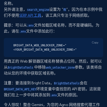
名称。
另外请注意，
设置为 “
“，因为在本示例中我
search_engine
假
们不使用
SERP API 工具
，该工具只专注于网络抓取。
提示
：可以从
文件加载区域名称，而不是硬编码。为
.env
此，请在
文件中添加此行：
.env
Copy
BRIGHT_DATA_WEB_UNLOCKER_ZONE="
<YOUR_BRIGHT_DATA_WEB_UNLOCKER_ZONE>"
用真正的 Web 解锁器区域名称替换占位符。然后，就可以
从
中移除
参数。该类将自
BrightDataTools
web_unlocker_zone
动从您的环境中获取区域名称。
注意
：要连接到 Bright Data，
会在
BrightDataTools
环境变量中查找您的 API 密钥。这就是
BRIGHT_DATA_API_KEY
我们在上一步中将其添加到
文件的原因。
.env
令人惊叹！整合 Gemini，为您的 Agno 网络搜索代理工作