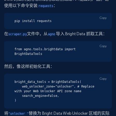
使用以下命令安装
：
requests
Copy
pip install requests
在
文件中，从
导入 Bright Data 抓取工具：
scraper.py
agno
Copy
from agno.tools.brightdata import 
BrightDataTools
然后，像这样初始化工具：
Copy
bright_data_tools = BrightDataTools(

    web_unlocker_zone="unlocker", # Replace 
with your Web Unlocker API zone name

    search_engine=False,

)
将
替换为 Bright Data Web Unlocker 区域的实际
"unlocker "