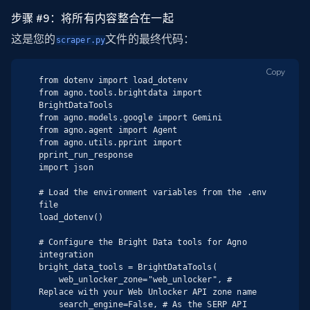
步骤 #9：将所有内容整合在一起
这是您的
文件的最终代码：
scraper.py
Copy
from dotenv import load_dotenv

from agno.tools.brightdata import 
BrightDataTools

from agno.models.google import Gemini

from agno.agent import Agent

from agno.utils.pprint import 
pprint_run_response

import json

# Load the environment variables from the .env 
file

load_dotenv()

# Configure the Bright Data tools for Agno 
integration

bright_data_tools = BrightDataTools(

    web_unlocker_zone="web_unlocker", # 
Replace with your Web Unlocker API zone name

    search_engine=False, # As the SERP API 