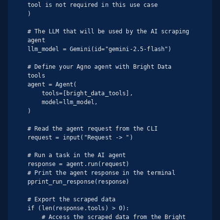
tool is not required in this use case

)

# The LLM that will be used by the AI scraping 
agent

llm_model = Gemini(id="gemini-2.5-flash")

# Define your Agno agent with Bright Data 
tools

agent = Agent(

    tools=[bright_data_tools],

    model=llm_model,

)

# Read the agent request from the CLI

request = input("Request -> ")

# Run a task in the AI agent

response = agent.run(request)

# Print the agent response in the terminal

pprint_run_response(response)

# Export the scraped data

if (len(response.tools) > 0):

    # Access the scraped data from the Bright 