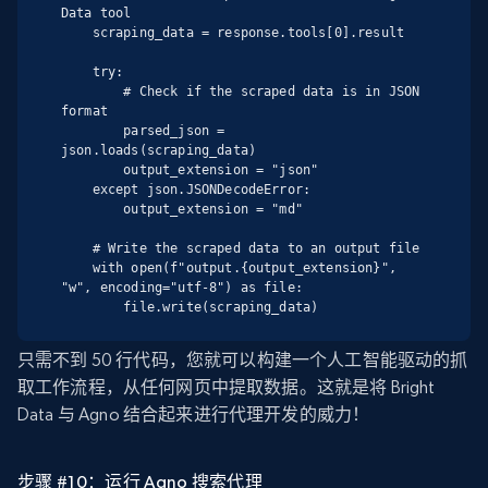
Data tool

    scraping_data = response.tools[0].result

    try:

        # Check if the scraped data is in JSON 
format

        parsed_json = 
json.loads(scraping_data)

        output_extension = "json"

    except json.JSONDecodeError:

        output_extension = "md"

    # Write the scraped data to an output file

    with open(f"output.{output_extension}", 
"w", encoding="utf-8") as file:

        file.write(scraping_data)
只需不到 50 行代码，您就可以构建一个人工智能驱动的抓
取工作流程，从任何网页中提取数据。这就是将 Bright
Data 与 Agno 结合起来进行代理开发的威力！
步骤 #10：运行 Agno 搜索代理