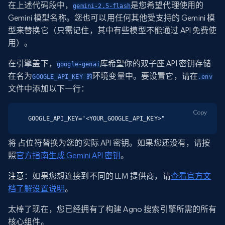
在上述代码段中，
是您希望代理使用的
gemini-2.5-flash
Gemini 模型名称。您也可以用任何其他受支持的 Gemini 模
型来替换它（只需记住，其中有些模型不能通过 API 免费使
用）。
在引擎盖下，
库希望你的双子座 API 密钥存储
google-genai
在名为
环境变量中。要设置它，请在
GOOGLE_API_KEY 的
.env
文件中添加以下一行：
Copy
GOOGLE_API_KEY="<YOUR_GOOGLE_API_KEY>"
将
占位符替换为您的实际 API 密钥。如果您还没有，请按
照
官方指南生成 Gemini API 密钥
。
注意
：如果您想连接到不同的 LLM 提供商，请
查看官方文
档了解设置说明
。
太棒了现在，您已经拥有了构建 Agno 搜索引擎所需的所有
核心组件。