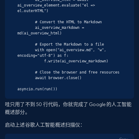
ai_overview_element.evaluate("el => 
el.outerHTML")

        # Convert the HTML to Markdown

        ai_overview_markdown = 
md(ai_overview_html)

        # Export the Markdown to a file

        with open("ai_overview.md", "w", 
encoding="utf-8") as f:

            f.write(ai_overview_markdown)

        # Close the browser and free resources

        await browser.close()

asyncio.run(run())
哇只用了不到 50 行代码，你就完成了 Google 的人工智能
概述部分。
启动上述谷歌人工智能概述扫描仪：