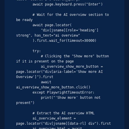
        await page.keyboard.press("Enter")

        # Wait for the AI overview section to 
be ready

        await page.locator(

            "div[jsname][role='heading'] 
strong", has_text="ai overview"

        ).first.wait_for(timeout=30000)

        try:

            # Clicking the "Show more" button 
if it is present on the page

            ai_overview_show_more_button = 
page.locator("div[aria-label='Show more AI 
Overview']").first

            await 
ai_overview_show_more_button.click()

        except PlaywrightTimeoutError:

            print("'Show more' button not 
present")

        # Extract the AI overview HTML

        ai_overview_element = 
page.locator("div[jsname][data-rl] div").first

        ai_overview_html = await 