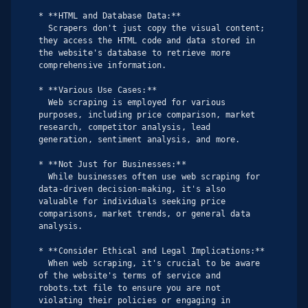
* **HTML and Database Data:**

  Scrapers don't just copy the visual content; 
they access the HTML code and data stored in 
the website's database to retrieve more 
comprehensive information.

* **Various Use Cases:**

  Web scraping is employed for various 
purposes, including price comparison, market 
research, competitor analysis, lead 
generation, sentiment analysis, and more.

* **Not Just for Businesses:**

  While businesses often use web scraping for 
data-driven decision-making, it's also 
valuable for individuals seeking price 
comparisons, market trends, or general data 
analysis.

* **Consider Ethical and Legal Implications:**

  When web scraping, it's crucial to be aware 
of the website's terms of service and 
robots.txt file to ensure you are not 
violating their policies or engaging in 