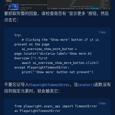
要抓取完整的回复，请检查是否有 “显示更多 “按钮，然后
点击它：
Copy
try:

    # Clicking the "Show more" button if it is 
present on the page

    ai_overview_show_more_button = 
page.locator("div[aria-label='Show more AI 
Overview']").first

    await ai_overview_show_more_button.click()

except PlaywrightTimeoutError:

    print("'Show more' button not present")
不要忘记导入
，当
函数没有
PlaywrightTimeoutError
locator()
找到指定元素时，就会触发它：
Copy
from playwright.async_api import TimeoutError 
as PlaywrightTimeoutError