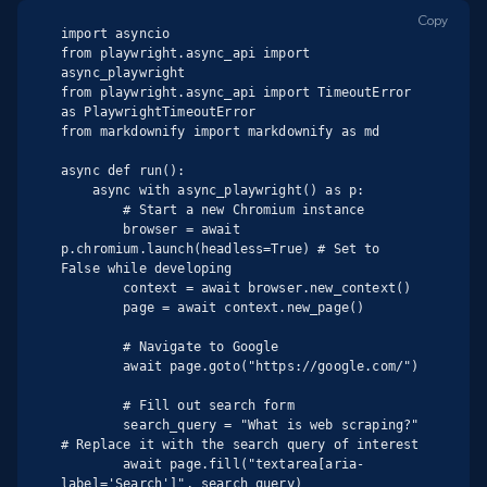
Copy
import asyncio

from playwright.async_api import 
async_playwright

from playwright.async_api import TimeoutError 
as PlaywrightTimeoutError

from markdownify import markdownify as md

async def run():

    async with async_playwright() as p:

        # Start a new Chromium instance

        browser = await 
p.chromium.launch(headless=True) # Set to 
False while developing

        context = await browser.new_context()

        page = await context.new_page()

        # Navigate to Google

        await page.goto("https://google.com/")

        # Fill out search form

        search_query = "What is web scraping?" 
# Replace it with the search query of interest

        await page.fill("textarea[aria-
label='Search']", search_query)
