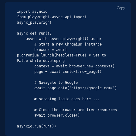
Copy
import asyncio

from playwright.async_api import 
async_playwright

async def run():

    async with async_playwright() as p:

        # Start a new Chromium instance

        browser = await 
p.chromium.launch(headless=True) # Set to 
False while developing

        context = await browser.new_context()

        page = await context.new_page()

        # Navigate to Google

        await page.goto("https://google.com/")

        # scraping logic goes here ...

        # Close the browser and free resources

        await browser.close()

asyncio.run(run())