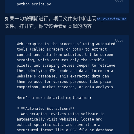
Copy
python script.py
如果一切按预期进行，项目文件夹中将出现
ai_overview.md
文件。打开它，你应该会看到类似的内容：
Copy
Web scraping is the process of using automated 
tools (called scrapers or bots) to extract 
content and data from websites. Unlike screen 
scraping, which captures only the visible 
pixels, web scraping delves deeper to retrieve 
the underlying HTML code and data stored in a 
website's database. This extracted data can 
then be used for various purposes like price 
comparison, market research, or data analysis.

Here's a more detailed explanation:

* **Automated Extraction:**

  Web scraping involves using software to 
automatically visit websites, locate and 
extract specific data, and save it in a 
structured format like a CSV file or database.
