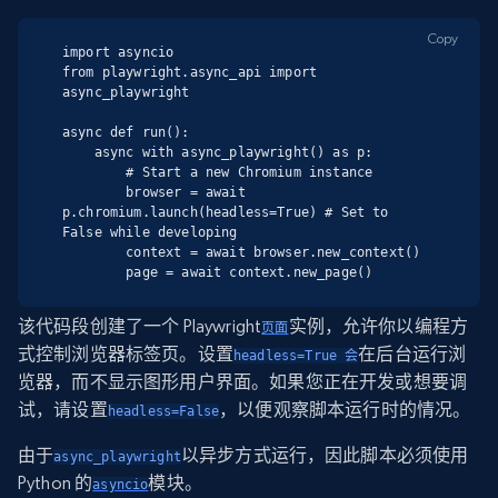
Copy
import asyncio

from playwright.async_api import 
async_playwright

async def run():

    async with async_playwright() as p:

        # Start a new Chromium instance

        browser = await 
p.chromium.launch(headless=True) # Set to 
False while developing

        context = await browser.new_context()

        page = await context.new_page()
该代码段创建了一个 Playwright
实例，允许你以编程方
页面
式控制浏览器标签页。设置
在后台运行浏
headless=True 会
览器，而不显示图形用户界面。如果您正在开发或想要调
试，请设置
，以便观察脚本运行时的情况。
headless=False
由于
以异步方式运行，因此脚本必须使用
async_playwright
Python 的
模块。
asyncio