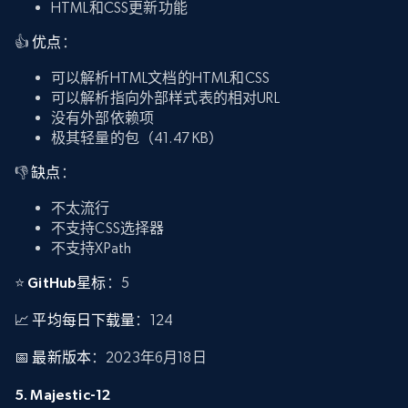
HTML和CSS更新功能
👍
优点
：
可以解析HTML文档的HTML和CSS
可以解析指向外部样式表的相对URL
没有外部依赖项
极其轻量的包（41.47 KB）
👎
缺点
：
不太流行
不支持CSS选择器
不支持XPath
⭐
GitHub星标
：5
📈
平均每日下载量
：124
📅
最新版本
：2023年6月18日
5. Majestic-12