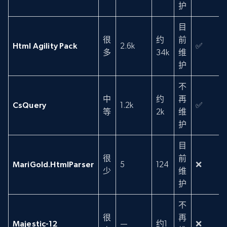
护
目
很
约
前
Html Agility Pack
2.6k
✅
多
34k
维
护
不
中
约
再
CsQuery
1.2k
✅
等
2k
维
护
目
很
前
MariGold.HtmlParser
5
124
❌
少
维
护
不
很
再
Majestic-12
—
约1
❌