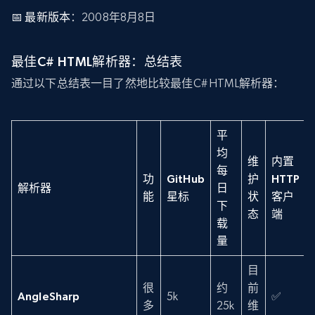
📅
最新版本
：2008年8月8日
最佳C# HTML解析器：总结表
通过以下总结表一目了然地比较最佳C# HTML解析器：
平
均
维
内置
每
功
GitHub
护
HTTP
解析器
日
能
星标
状
客户
下
态
端
载
量
目
很
约
前
AngleSharp
5k
✅
多
25k
维