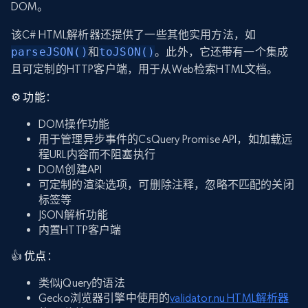
DOM。
该C# HTML解析器还提供了一些其他实用方法，如
parseJSON()
和
toJSON()
。此外，它还带有一个集成
且可定制的HTTP客户端，用于从Web检索HTML文档。
⚙️
功能
：
DOM操作功能
用于管理异步事件的CsQuery Promise API，如加载远
程URL内容而不阻塞执行
DOM创建API
可定制的渲染选项，可删除注释，忽略不匹配的关闭
标签等
JSON解析功能
内置HTTP客户端
👍
优点
：
类似jQuery的语法
Gecko浏览器引擎中使用的
validator.nu HTML解析器