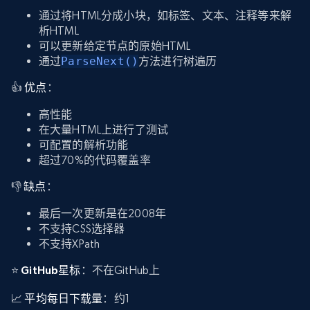
通过将HTML分成小块，如标签、文本、注释等来解
析HTML
可以更新给定节点的原始HTML
通过
ParseNext()
方法进行树遍历
👍
优点
：
高性能
在大量HTML上进行了测试
可配置的解析功能
超过70%的代码覆盖率
👎
缺点
：
最后一次更新是在2008年
不支持CSS选择器
不支持XPath
⭐
GitHub星标
：不在GitHub上
📈
平均每日下载量
：约1