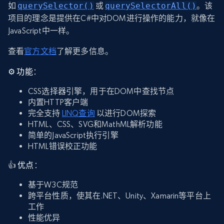
如
querySelector()
或
querySelectorAll()
。该
项目的理念是提供在C#中对DOM进行操作的能力，就像在
JavaScript中一样。
查看
官方文档
了解更多信息。
⚙️
功能
：
CSS选择器引擎，用于在DOM中查找节点
内置HTTP客户端
完全支持
LINQ查询
以进行DOM探索
HTML、CSS、SVG和MathML解析功能
简单的JavaScript执行引擎
HTML错误校正功能
👍
优点
：
基于W3C规范
跨平台性质，使其在.NET、Unity、Xamarin等平台上
工作
性能优异