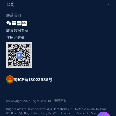
公司
联系我们
联系数据专家
注册／登录
蜀ICP备18023585号
© Copyright 2026 Bright Data Ltd. | 版权所有
Bright Data Ltd. (Headquarters), 4 Hamahshev St., Netanya 4250714, Israel
(POB 8025) | Bright Data, Inc., The Web Data Loft, 625 2nd St., San