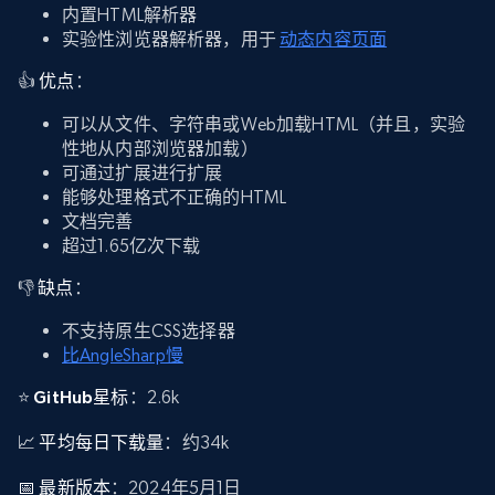
内置HTML解析器
实验性浏览器解析器，用于
动态内容页面
👍
优点
：
可以从文件、字符串或Web加载HTML（并且，实验
性地从内部浏览器加载）
可通过扩展进行扩展
能够处理格式不正确的HTML
文档完善
超过1.65亿次下载
👎
缺点
：
不支持原生CSS选择器
比AngleSharp慢
⭐
GitHub星标
：2.6k
📈
平均每日下载量
：约34k
📅
最新版本
：2024年5月1日