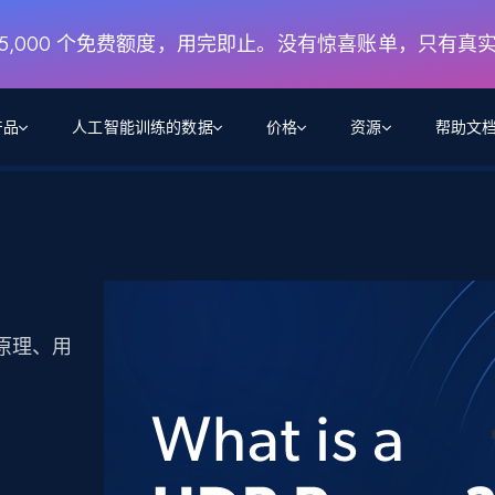
月 5,000 个免费额度，用完即止。没有惊喜账单，只有真
产品
人工智能训练的数据
价格
资源
帮助文
智能体 WEB 执行
数据源
数据源
数
数
资
学习中心
搜索及提取
抓取APIs
抓取APIs
起价
$1
$0.75/1k 记录条
请求
容
让 AI 应用具备搜索与爬取整个网络的能力
从 600+ 个网站获取实时数据
免费套餐
博客
领英
电商
社交媒体
ChatGPT
智能体浏览器
爬虫工作室定价
起价
爬虫工作室
练人形机
让智能体浏览网站并自动执行任务
$1/1k请求
作原理、用
案例研究
免费套餐
将任何网站转化为数据管道
。
亮数据 MCP
免费
起价
数据集
数据集
网络研讨会
站式工具包，全面解锁网页
请求
$250/100K 记录条
集
来自 600+ 个域名的预收集数据
起价
领英
电商
社交媒体
房地产
代理位置
缓存速递
$0.2/1k HTML
缓存速递
实时网页数据，采集即交付