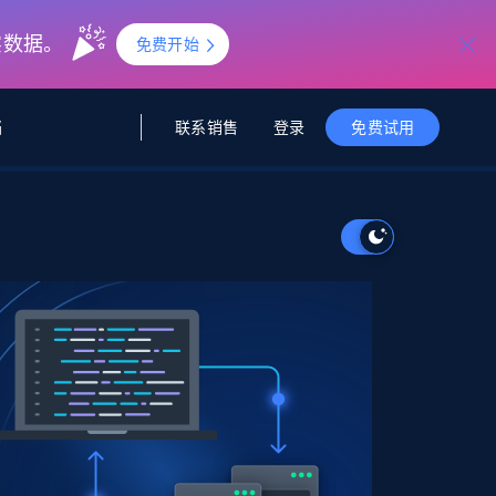
实数据。
免费开始
联系销售
登录
档
免费试用
据与洞察
据及洞察
源
公司
初创企业计划
零售情报
零售
新
起价
$2000/月
解锁实时电商洞察与AI驱动的业务推荐
洞察
联盟推荐
演示智能体
企业级数据服务
托管式数据
起价
为企业级数据收集量身定制
$1500/月
采集
信任中心
集成
Deep Lookup
测试版
Bright SDK
在海量级网页数据上运行复杂
查询