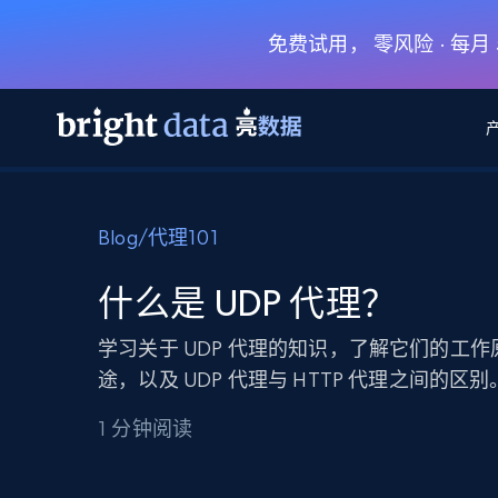
免费试用， 零风险 · 每
网页数据抓取 API
多模态训练
网页数据抓取 API
工具
Blog
/
代理101
网页解锁 API
视频与媒体数据
网页解锁 API
起价
$1/ 每1 次
告别封锁和验证码
获得取之不尽的视频，图片及更多内
免费套餐
什么是 UDP 代理？
第三方工具集成
Discover API
视频信息流——为 VLA 准备就绪
免费
起价
爬虫 API
$1/1k请求
始终在线的代理实时网页发现
获取持续、定向的网页视频，用于训
学习关于 UDP 代理的知识，了解它们的工
浏览器扩展
器人策略
途，以及 UDP 代理与 HTTP 代理之间的区别
搜索引擎结果页 API
搜索引擎 API
起价
数据包
代理网络检查
按需获取多引擎搜索结果
$1/ 每1 次
免费套餐
为各行各业生成可直接用于LLM的数据
1 分钟阅读
Google
Bing
Duckduckgo
Yandex
起价
网站地图
爬虫浏览器 API
爬虫浏览器 API
$5/GB
键启动内置隐匿模式的远程浏览器