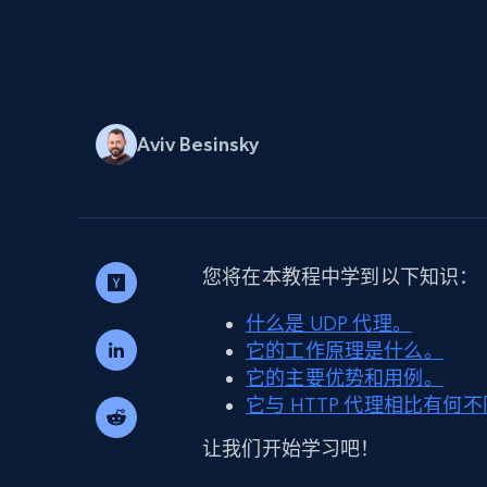
代理基础设施
代理服务
动态代理
起价
$5
$2.5/G
免费套餐
动态代理
5折
超40000万 万高速真人住宅代理
Aviv Besinsky
起价
ISP 代理
$1.3/IP
数据中心代理
用于数据获取的高速代理
您将在本教程中学到以下知识：
什么是 UDP 代理。
它的工作原理是什么。
它的主要优势和用例。
它与 HTTP 代理相比有
让我们开始学习吧！