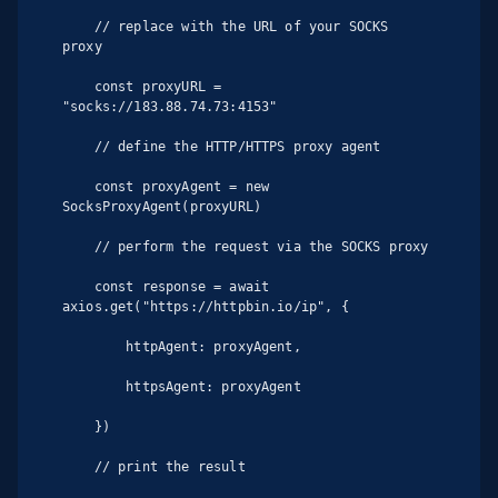
    // replace with the URL of your SOCKS 
proxy

    const proxyURL = 
"socks://183.88.74.73:4153"

    // define the HTTP/HTTPS proxy agent

    const proxyAgent = new 
SocksProxyAgent(proxyURL)

    // perform the request via the SOCKS proxy

    const response = await 
axios.get("https://httpbin.io/ip", {

        httpAgent: proxyAgent,

        httpsAgent: proxyAgent

    })

    // print the result
