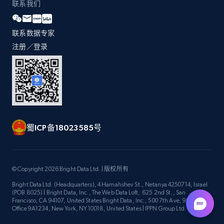
联系我们
联系数据专家
注册／登录
蜀ICP备18023585号
© Copyright 2026 Bright Data Ltd. | 版权所有
Bright Data Ltd. (Headquarters), 4 Hamahshev St., Netanya 4250714, Israel
(POB 8025) | Bright Data, Inc., The Web Data Loft, 625 2nd St., San
Francisco, CA 94107, United States Bright Data, Inc., 500 7th Ave, 9th Floor
Office 9A1234, New York, NY 10018, United States | IPPN Group Ltd.