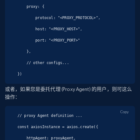
    proxy: {

        protocol: "<PROXY_PROTOCOL>",

        host: "<PROXY_HOST>",

        port: "<PROXY_PORT>"

    },

    // other configs...

})
或者，如果您是委托代理 (Proxy Agent) 的用户，则可这么
操作：
Copy
// proxy Agent definition ...

const axiosInstance = axios.create({

    httpAgent: proxyAgent,
