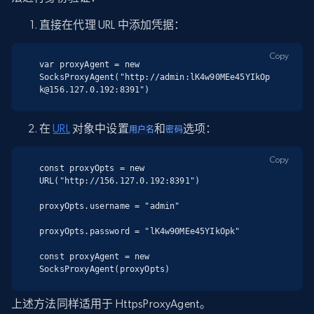
直接在代理 URL 中添加凭据：
Copy
var proxyAgent = new 
SocksProxyAgent("http://admin:lK4w90MEe45YIkOp
k@156.127.0.192:8391")
在
URL
对象中设置
和
选项：
用户名
密码
Copy
const proxyOpts = new 
URL("http://156.127.0.192:8391")

proxyOpts.username = "admin"

proxyOpts.password = "lK4w90MEe45YIkOpk"

const proxyAgent = new 
SocksProxyAgent(proxyOpts)
上述方法同样适用于 HttpsProxyAgent。