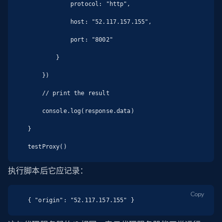
            protocol: "http",

            host: "52.117.157.155",

            port: "8002"

        }

    })

    // print the result

    console.log(response.data)

}

testProxy()
执行脚本后它应记录：
Copy
{ "origin": "52.117.157.155" }