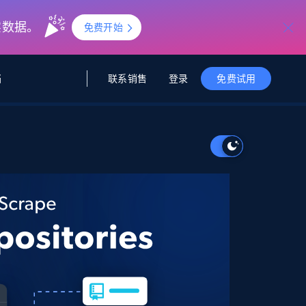
实数据。
免费开始
联系销售
登录
档
免费试用
据与洞察
据及洞察
源
公司
初创企业计划
零售情报
零售
新
起价
$2000/月
解锁实时电商洞察与AI驱动的业务推荐
洞察
联盟推荐
演示智能体
企业级数据服务
托管式数据
起价
为企业级数据收集量身定制
$1500/月
采集
信任中心
集成
Deep Lookup
测试版
Bright SDK
在海量级网页数据上运行复杂
查询