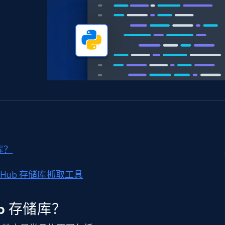
产品技术视频
起价
数据中心代理
$0.9/IP
B
静态ISP代理
130万+ 超高速静态住宅代理
库？
 GitHub 存储库抓取工具
ub 存储库？