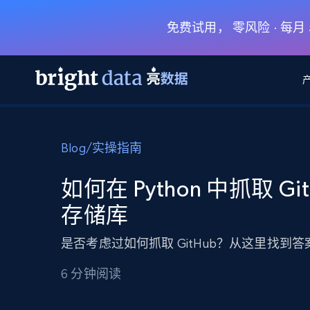
免费试用， 零风险 · 每
网页数据抓取 API
多模态训练
网页数据抓取 API
工具
Blog
/
实操指南
网页解锁 API
视频与媒体数据
网页解锁 API
起价
$1/ 每1 次
告别封锁和验证码
获得取之不尽的视频，图片及更多内
免费套餐
如何在 Python 中抓取 Git
第三方工具集成
Discover API
视频信息流——为 VLA 准备就绪
免费
起价
存储库
爬虫 API
$1/1k请求
始终在线的代理实时网页发现
获取持续、定向的网页视频，用于训
浏览器扩展
器人策略
搜索引擎结果页 API
搜索引擎 API
起价
是否考虑过如何抓取 GitHub？从这里找到答
数据包
代理网络检查
按需获取多引擎搜索结果
$1/ 每1 次
免费套餐
为各行各业生成可直接用于LLM的数据
Google
Bing
Duckduckgo
Yandex
6 分钟阅读
起价
网站地图
爬虫浏览器 API
爬虫浏览器 API
$5/GB
键启动内置隐匿模式的远程浏览器