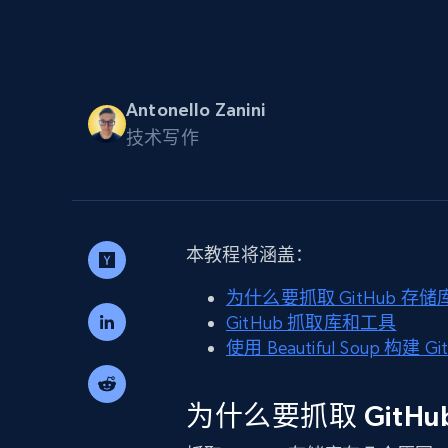
代理基础设施
代理服务
动态代理
起价
$5
$2.5/G
免费套餐
Antonello Zanini
动态代理
5折
超40000万 万高速真人住宅代理
技术写作
起价
ISP 代理
$1.3/IP
数据中心代理
用于数据获取的高速代理
本教程将涵盖：
为什么要抓取 GitHub 存储
GitHub 抓取库和工具
使用 Beautiful Soup 构建
为什么要抓取 GitH