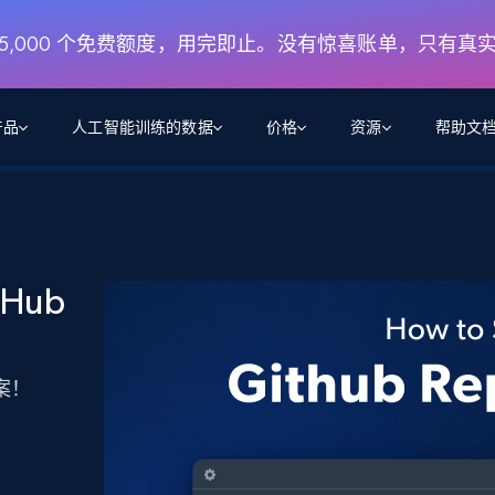
月 5,000 个免费额度，用完即止。没有惊喜账单，只有真
产品
人工智能训练的数据
价格
资源
帮助文
智能体 WEB 执行
数据源
数据源
数
数
资
学习中心
搜索及提取
抓取APIs
抓取APIs
起价
$1
$0.75/1k 记录条
请求
容
让 AI 应用具备搜索与爬取整个网络的能力
从 600+ 个网站获取实时数据
免费套餐
Hub
博客
领英
电商
社交媒体
ChatGPT
智能体浏览器
爬虫工作室定价
起价
爬虫工作室
练人形机
让智能体浏览网站并自动执行任务
$1/1k请求
案例研究
免费套餐
将任何网站转化为数据管道
亮数据 MCP
免费
案！
起价
数据集
数据集
网络研讨会
站式工具包，全面解锁网页
请求
$250/100K 记录条
集
来自 600+ 个域名的预收集数据
起价
领英
电商
社交媒体
房地产
代理位置
缓存速递
$0.2/1k HTML
缓存速递
实时网页数据，采集即交付