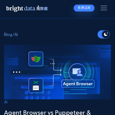
免费试用
Blog
/
AI
AI
Agent Browser vs Puppeteer &