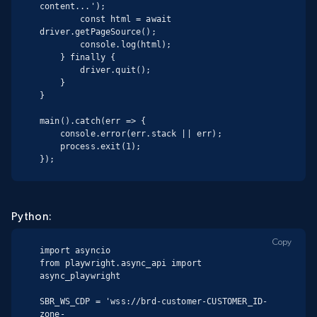
content...');

        const html = await 
driver.getPageSource();

        console.log(html);

    } finally {

        driver.quit();

    }

}

main().catch(err => {

    console.error(err.stack || err);

    process.exit(1);

});
Python:
Copy
import asyncio

from playwright.async_api import 
async_playwright

SBR_WS_CDP = 'wss://brd-customer-CUSTOMER_ID-
zone-