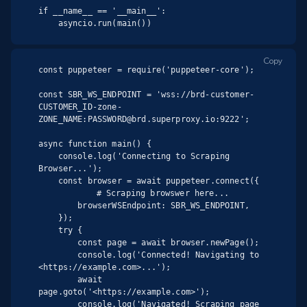
if __name__ == '__main__':

    asyncio.run(main())
Copy
const puppeteer = require('puppeteer-core');

const SBR_WS_ENDPOINT = 'wss://brd-customer-
CUSTOMER_ID-zone-
ZONE_NAME:PASSWORD@brd.superproxy.io:9222';

async function main() {

    console.log('Connecting to Scraping 
Browser...');

    const browser = await puppeteer.connect({

		    # Scraping browswer here...

        browserWSEndpoint: SBR_WS_ENDPOINT,

    });

    try {

        const page = await browser.newPage();

        console.log('Connected! Navigating to 
<https://example.com>...');

        await 
page.goto('<https://example.com>');

        console.log('Navigated! Scraping page 