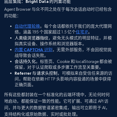
底层集成：Bright Data 的内置功能
Agent Browser 与众不同之处在于每次会话启动时已经包含
的功能：
自动代理轮换
。每个会话都依托于我们的庞大代理网
络，涵盖 195 个国家超过 1.5 亿个
住宅 IP
。
人类级浏览器指纹
，避免无头模式的明显特征，并模
拟真实设备、操作系统和浏览器版本。
内置 CAPTCHA 识别
，无需外部服务，不会因视觉挑
战导致会话失败。
会话持久化
。标签页、Cookie 和 localStorage 都会被
保留，对于认证爬取或多步骤工作流至关重要。
Referrer 与请求头控制
，可模拟来自受信任来源的访
问，帮助在依赖 HTTP 头影响内容投递的场景中获得
正确页面。
所有这些都封装在一个标准化的云端环境中，无论何时何
地启动，都能保证一致的性能。它可扩展、可通过 API 访
问，并与更大的数据管道紧密集成，输出可立即用于 AI，
支持结构化或原始数据、实时或批处理。