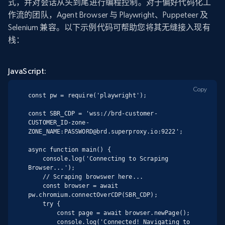
式，并对会话从头到尾进行编程控制。对于偏好代码化工
作流的团队，Agent Browser 与 Playwright、Puppeteer 及
Selenium 兼容。以下示例代码可帮助您将其无缝接入现有
栈：
JavaScript:
Copy
const pw = require('playwright');

const SBR_CDP = 'wss://brd-customer-
CUSTOMER_ID-zone-
ZONE_NAME:PASSWORD@brd.superproxy.io:9222';

async function main() {

    console.log('Connecting to Scraping 
Browser...');

    // Scraping browswer here...

    const browser = await 
pw.chromium.connectOverCDP(SBR_CDP);

    try {

        const page = await browser.newPage();

        console.log('Connected! Navigating to 