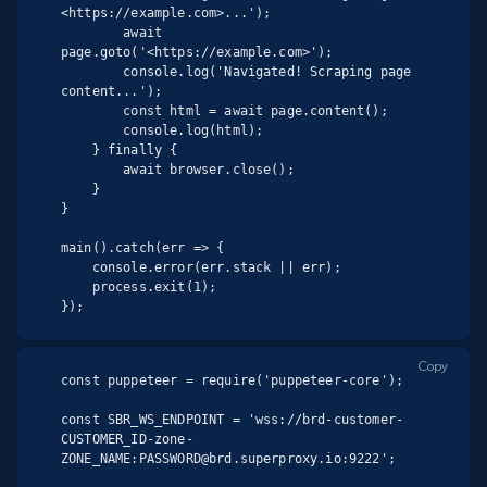
<https://example.com>...');

        await 
page.goto('<https://example.com>');

        console.log('Navigated! Scraping page 
content...');

        const html = await page.content();

        console.log(html);

    } finally {

        await browser.close();

    }

}

main().catch(err => {

    console.error(err.stack || err);

    process.exit(1);

});
Copy
const puppeteer = require('puppeteer-core');

const SBR_WS_ENDPOINT = 'wss://brd-customer-
CUSTOMER_ID-zone-
ZONE_NAME:PASSWORD@brd.superproxy.io:9222';
