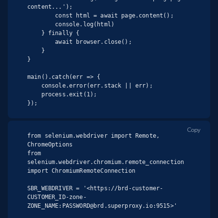
content...');

        const html = await page.content();

        console.log(html)

    } finally {

        await browser.close();

    }

}

main().catch(err => {

    console.error(err.stack || err);

    process.exit(1);

});
Copy
from selenium.webdriver import Remote, 
ChromeOptions

from 
selenium.webdriver.chromium.remote_connection 
import ChromiumRemoteConnection

SBR_WEBDRIVER = '<https://brd-customer-
CUSTOMER_ID-zone-
ZONE_NAME:PASSWORD@brd.superproxy.io:9515>'
