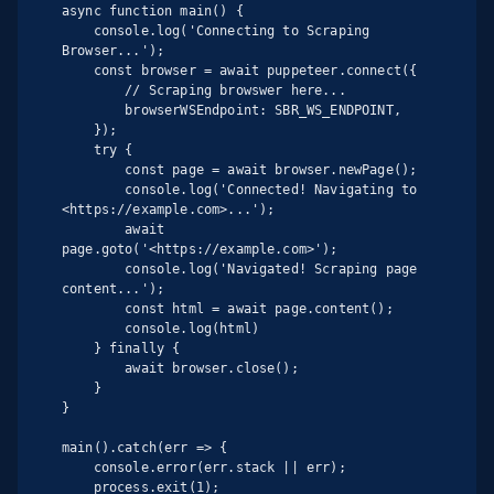
async function main() {

    console.log('Connecting to Scraping 
Browser...');

    const browser = await puppeteer.connect({

        // Scraping browswer here...

        browserWSEndpoint: SBR_WS_ENDPOINT,

    });

    try {

        const page = await browser.newPage();

        console.log('Connected! Navigating to 
<https://example.com>...');

        await 
page.goto('<https://example.com>');

        console.log('Navigated! Scraping page 
content...');

        const html = await page.content();

        console.log(html)

    } finally {

        await browser.close();

    }

}

main().catch(err => {

    console.error(err.stack || err);

    process.exit(1);
