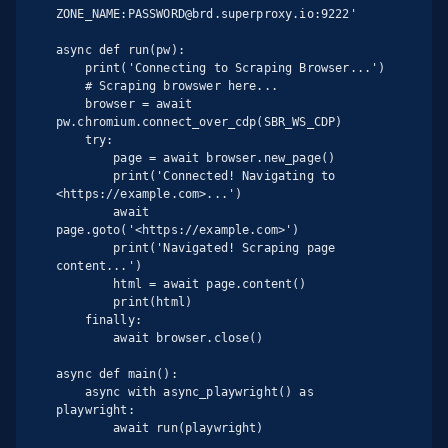
ZONE_NAME:PASSWORD@brd.superproxy.io:9222'

async def run(pw):

    print('Connecting to Scraping Browser...')

    # Scraping browswer here...

    browser = await 
pw.chromium.connect_over_cdp(SBR_WS_CDP)

    try:

        page = await browser.new_page()

        print('Connected! Navigating to 
<https://example.com>...')

        await 
page.goto('<https://example.com>')

        print('Navigated! Scraping page 
content...')

        html = await page.content()

        print(html)

    finally:

        await browser.close()

async def main():

    async with async_playwright() as 
playwright:

        await run(playwright)
