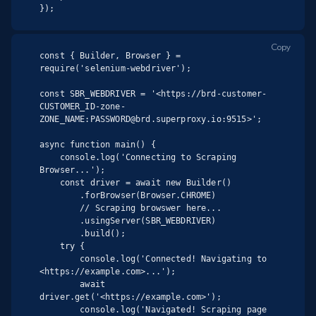
});
Copy
const { Builder, Browser } = 
require('selenium-webdriver');

const SBR_WEBDRIVER = '<https://brd-customer-
CUSTOMER_ID-zone-
ZONE_NAME:PASSWORD@brd.superproxy.io:9515>';

async function main() {

    console.log('Connecting to Scraping 
Browser...');

    const driver = await new Builder()

        .forBrowser(Browser.CHROME)

        // Scraping browswer here...

        .usingServer(SBR_WEBDRIVER)

        .build();

    try {

        console.log('Connected! Navigating to 
<https://example.com>...');

        await 
driver.get('<https://example.com>');

        console.log('Navigated! Scraping page 