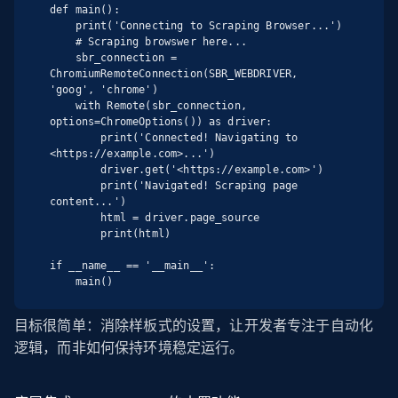
def main():

    print('Connecting to Scraping Browser...')

    # Scraping browswer here...

    sbr_connection = 
ChromiumRemoteConnection(SBR_WEBDRIVER, 
'goog', 'chrome')

    with Remote(sbr_connection, 
options=ChromeOptions()) as driver:

        print('Connected! Navigating to 
<https://example.com>...')

        driver.get('<https://example.com>')

        print('Navigated! Scraping page 
content...')

        html = driver.page_source

        print(html)

if __name__ == '__main__':

    main()
目标很简单：消除样板式的设置，让开发者专注于自动化
逻辑，而非如何保持环境稳定运行。