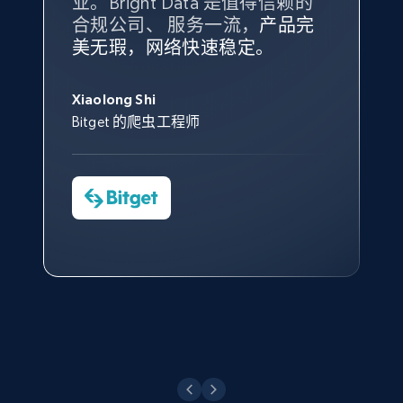
业。Bright Data 是值得信赖的
Data 和 tgndata 发挥作用的地
合规公司、 服务一流，
方。
产品完
Bright Data 拥有自有代理基础
根据我的使用体验，Bright Data
我们对与 Bright Data 的合作感
我们对 Bright Data 的
可靠性
印
美无瑕，网络快速稳定。
设施，助您持续获取网络数据。
的服务价值不可估量。Bright
到非常满意。各方面都很不错，
象深刻，对整体服务也非常满
此外，他们的网页解锁工具还能
Data 帮助我们采集了充足的公
网络非常稳定，而我们对其客户
意。我们与客户经理保持着定期
George Koutsoudopoulos
帮助您轻松绕过烦人的验证码
共网络数据以满足需求，并通过
服务和支持团队也非常认可。
沟通，他的协助对我们非常有帮
Xiaolong Shi
tgndata 的首席执行官 (CEO)
（CAPTCHA）。
其支持团队和开发团队，让我们
助。
Bitget 的爬虫工程师
对许多流程进行了优化。
Cheddi Rai
Nicholas Renotte
Yorgos Panzaris
AdRetreaver CEO
数据科学专家
Charmagne Cruz
Convert Group 的 CTO
—— Shopee Philippines Inc. 报告与分析、
点击观看
业务技术与定价负责人
点击观看