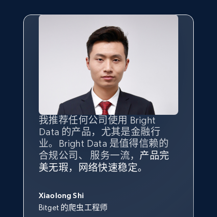
我推荐任何公司使用 Bright
最重要的是拥有
质量
最好、
数量
Data 的产品，尤其是金融行
最多的数据，而这正是 Bright
业。Bright Data 是值得信赖的
Data 和 tgndata 发挥作用的地
合规公司、 服务一流，
方。
产品完
Bright Data 拥有自有代理基础
根据我的使用体验，Bright Data
我们对与 Bright Data 的合作感
我们对 Bright Data 的
可靠性
印
美无瑕，网络快速稳定。
设施，助您持续获取网络数据。
的服务价值不可估量。Bright
到非常满意。各方面都很不错，
象深刻，对整体服务也非常满
此外，他们的网页解锁工具还能
Data 帮助我们采集了充足的公
网络非常稳定，而我们对其客户
意。我们与客户经理保持着定期
George Koutsoudopoulos
帮助您轻松绕过烦人的验证码
共网络数据以满足需求，并通过
服务和支持团队也非常认可。
沟通，他的协助对我们非常有帮
Xiaolong Shi
tgndata 的首席执行官 (CEO)
（CAPTCHA）。
其支持团队和开发团队，让我们
助。
Bitget 的爬虫工程师