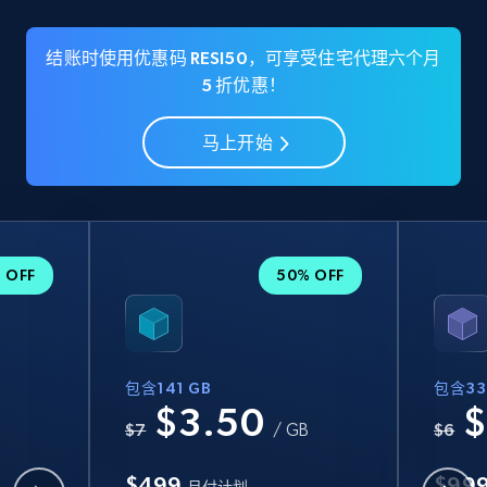
结账时使用优惠码 RESI50，可享受住宅代理六个月
5 折优惠！
马上开始
 OFF
50% OFF
包含141 GB
包含33
$3.50
$
B
$7
/ GB
$6
$499
$99