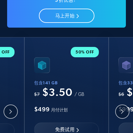
5 折优惠！
马上开始
 OFF
50% OFF
包含141 GB
包含33
$3.50
$
B
$7
/ GB
$6
$499
$99
月付计划
免费试用