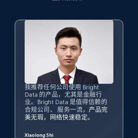
我推荐任何公司使用 Bright
最重要的是拥有
质量
最好、
数量
Data 的产品，尤其是金融行
最多的数据，而这正是 Bright
业。Bright Data 是值得信赖的
Data 和 tgndata 发挥作用的地
合规公司、 服务一流，
方。
产品完
Bright Data 拥有自有代理基础
根据我的使用体验，Bright Data
我们对与 Bright Data 的合作感
我们对 Bright Data 的
可靠性
印
美无瑕，网络快速稳定。
设施，助您持续获取网络数据。
的服务价值不可估量。Bright
到非常满意。各方面都很不错，
象深刻，对整体服务也非常满
此外，他们的网页解锁工具还能
Data 帮助我们采集了充足的公
网络非常稳定，而我们对其客户
意。我们与客户经理保持着定期
George Koutsoudopoulos
帮助您轻松绕过烦人的验证码
共网络数据以满足需求，并通过
服务和支持团队也非常认可。
沟通，他的协助对我们非常有帮
Xiaolong Shi
tgndata 的首席执行官 (CEO)