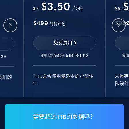
$3.50
$
B
$7
/ GB
$6
$499
$99
月付计划
免费试用
使用此促销代码
RESIGB50
使
B50
非常适合使用量适中的小型企
为具有
我们的
业
队设计
需要超过1TB的数据吗？