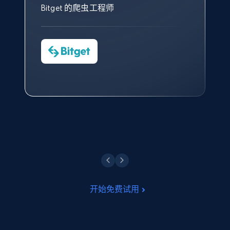
（CAPTCHA）。
其支持团队和开发团队，让我们
助。
Bitget 的爬虫工程师
对许多流程进行了优化。
Cheddi Rai
Nicholas Renotte
Yorgos Panzaris
AdRetreaver CEO
数据科学专家
Charmagne Cruz
Convert Group 的 CTO
—— Shopee Philippines Inc. 报告与分析、
点击观看
业务技术与定价负责人
点击观看
开始免费试用