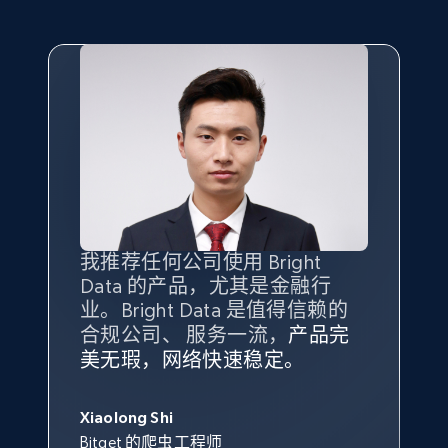
我推荐任何公司使用 Bright
最重要的是拥有
质量
最好、
数量
Data 的产品，尤其是金融行
最多的数据，而这正是 Bright
业。Bright Data 是值得信赖的
Data 和 tgndata 发挥作用的地
合规公司、 服务一流，
方。
产品完
Bright Data 拥有自有代理基础
根据我的使用体验，Bright Data
我们对与 Bright Data 的合作感
我们对 Bright Data 的
可靠性
印
美无瑕，网络快速稳定。
设施，助您持续获取网络数据。
的服务价值不可估量。Bright
到非常满意。各方面都很不错，
象深刻，对整体服务也非常满
此外，他们的网页解锁工具还能
Data 帮助我们采集了充足的公
网络非常稳定，而我们对其客户
意。我们与客户经理保持着定期
George Koutsoudopoulos
帮助您轻松绕过烦人的验证码
共网络数据以满足需求，并通过
服务和支持团队也非常认可。
沟通，他的协助对我们非常有帮
Xiaolong Shi
tgndata 的首席执行官 (CEO)
（CAPTCHA）。
其支持团队和开发团队，让我们
助。
Bitget 的爬虫工程师