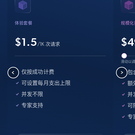
体验套餐
规模化
$1.5
$
4
/1K 次请求
滑动以
仅按成功计费
包
可设置每月支出上限
额外
并发不限
并
专家支持
可
专