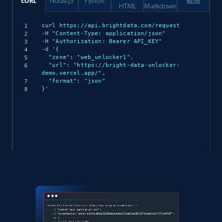
cURL
Node.JS
Python
截图
HTML
Markdown
curl https://api.brightdata.com/request

-H "Content-Type: application/json"

-H "Authorization: Bearer API_KEY"

-d '{

  "zone": "web_unlocker1",

  "url": "https://bright-data-unlocker-
demo.vercel.app/",

  "format": "json"

}'