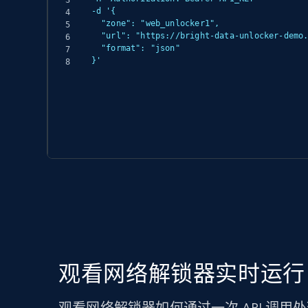
-d '{

  "zone": "web_unlocker1",

  "url": "https://bright-data-unlocker-demo.vercel.app/",

  "format": "json"

}'
观看网络解锁器实时运行