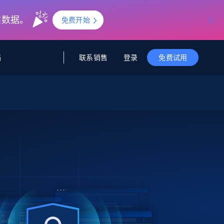
实数据。
免费开始
联系销售
登录
档
免费试用
据与洞察
据及洞察
源
公司
初创企业计划
零售情报
零售
新
起价
$2000/月
解锁实时电商洞察与AI驱动的业务推荐
洞察
联盟推荐
演示智能体
企业级数据服务
托管式数据
起价
为企业级数据收集量身定制
$1500/月
采集
信任中心
集成
Deep Lookup
测试版
Bright SDK
在海量级网页数据上运行复杂
查询