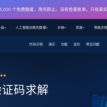
月 5,000 个免费额度，用完即止。没有惊喜账单，只有真
产品
人工智能训练的数据
价格
资源
帮助文
智能体 WEB 执行
数据源
数据源
代码示例
演示
功能
定价
常见问题
数
数
资
学习中心
搜索及提取
抓取APIs
抓取APIs
起价
$1
$0.75/1k 记录条
请求
容
让 AI 应用具备搜索与爬取整个网络的能力
从 600+ 个网站获取实时数据
免费套餐
博客
领英
电商
社交媒体
ChatGPT
智能体浏览器
爬虫工作室定价
起价
爬虫工作室
练人形机
让智能体浏览网站并自动执行任务
$1/1k请求
案例研究
免费套餐
将任何网站转化为数据管道
亮数据 MCP
免费
起价
数据集
y 验证码求解
数据集
网络研讨会
站式工具包，全面解锁网页
请求
$250/100K 记录条
集
来自 600+ 个域名的预收集数据
起价
领英
电商
社交媒体
房地产
代理位置
缓存速递
$0.2/1k HTML
缓存速递
实时网页数据，采集即交付