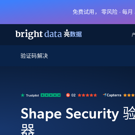
免费试用， 零风险 · 每
验证码解决
网页数据抓取 API
多模态训练
网页数据抓取 API
工具
网页解锁 API
视频与媒体数据
网页解锁 API
起价
$1/ 每1 次
告别封锁和验证码
获得取之不尽的视频，图片及更多内
免费套餐
第三方工具集成
Discover API
视频信息流——为 VLA 准备就绪
免费
起价
爬虫 API
$1/1k请求
始终在线的代理实时网页发现
获取持续、定向的网页视频，用于训
浏览器扩展
器人策略
搜索引擎结果页 API
搜索引擎 API
起价
Shape Securit
数据包
代理网络检查
按需获取多引擎搜索结果
$1/ 每1 次
免费套餐
为各行各业生成可直接用于LLM的数据
Google
Bing
Duckduckgo
Yandex
起价
网站地图
爬虫浏览器 API
爬虫浏览器 API
器
$5/GB
键启动内置隐匿模式的远程浏览器