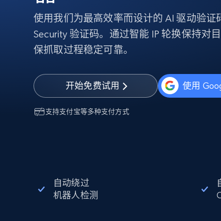
代理基础设施
使用我们为最高效率而设计的 AI 驱动验证码
代理服务
Security 验证码。通过智能 IP 轮换
动态代理
起价
$5
$2.5/G
保抓取过程稳定可靠。
免费套餐
动态代理
5折
超40000万 万高速真人住宅代理
起价
ISP 代理
$1.3/IP
数据中心代理
开始免费试用
使用 Goo
用于数据获取的高速代理
支持
支付宝
等多种支付方式
自动绕过
机器人检测