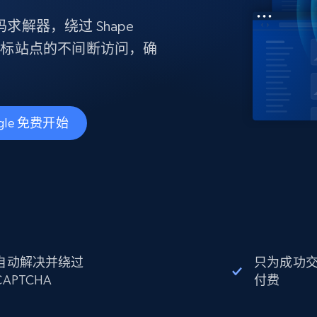
产品技术视频
求解器，绕过 Shape
保持对目标站点的不间断访问，确
起价
数据中心代理
$0.9/IP
B
静态ISP代理
130万+ 超高速静态住宅代理
gle 免费开始
自动解决并绕过
只为成功
CAPTCHA
付费