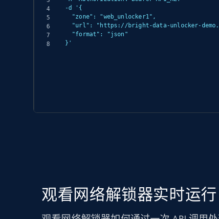
-d '{

  "zone": "web_unlocker1",

  "url": "https://bright-data-unlocker-demo.vercel.app/",

  "format": "json"

}'
观看网络解锁器实时运行