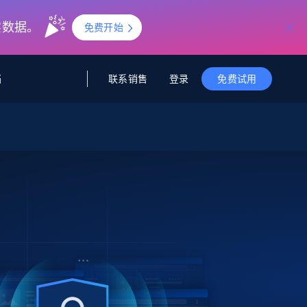
实数据。
免费开始
联系销售
登录
档
免费试用
据与洞察
据及洞察
源
公司
初创企业计划
零售情报
零售
新
起价
$2000/月
解锁实时电商洞察与AI驱动的业务推荐
洞察
联盟推荐
演示智能体
企业级数据服务
托管式数据
起价
为企业级数据收集量身定制
$1500/月
采集
信任中心
集成
Deep Lookup
测试版
Bright SDK
在海量级网页数据上运行复杂
查询