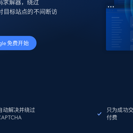
产品技术视频
证码求解器，绕过
换保持对目标站点的不间断访
起价
数据中心代理
$0.9/IP
B
静态ISP代理
130万+ 超高速静态住宅代理
gle 免费开始
自动解决并绕过
只为成功
CAPTCHA
付费