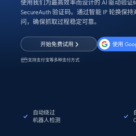
使用我们为最高效率而设计的 AI 驱动验
代理基础设施
SecureAuth 验证码。通过智能 IP 轮
代理服务
问，确保抓取过程稳定可靠。
动态代理
起价
$5
$2.5/G
免费套餐
动态代理
5折
超40000万 万高速真人住宅代理
起价
开始免费试用
使用 Goo
ISP 代理
$1.3/IP
数据中心代理
用于数据获取的高速代理
支持
支付宝
等多种支付方式
自动绕过
机器人检测