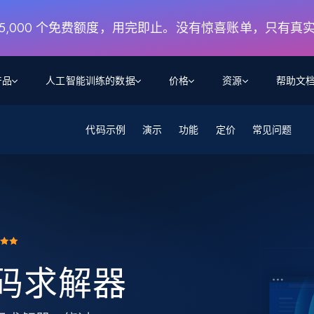
月 5,000 个免费额度，用完即止。没有惊喜账单，只有真
产品
人工智能训练的数据
价格
资源
帮助文
智能体 WEB 执行
数据源
数据源
代码示例
演示
功能
定价
常见问题
数
数
资
学习中心
搜索及提取
抓取APIs
抓取APIs
起价
$1
$0.75/1k 记录条
请求
容
让 AI 应用具备搜索与爬取整个网络的能力
从 600+ 个网站获取实时数据
免费套餐
博客
领英
电商
社交媒体
ChatGPT
智能体浏览器
爬虫工作室定价
起价
爬虫工作室
练人形机
让智能体浏览网站并自动执行任务
$1/1k请求
案例研究
免费套餐
将任何网站转化为数据管道
亮数据 MCP
免费
起价
数据集
数据集
网络研讨会
站式工具包，全面解锁网页
请求
$250/100K 记录条
集
来自 600+ 个域名的预收集数据
验证码求解器
起价
领英
电商
社交媒体
房地产
代理位置
缓存速递
$0.2/1k HTML
缓存速递
实时网页数据，采集即交付