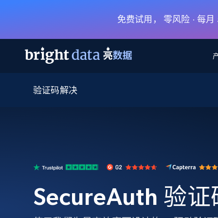
免费试用， 零风险 · 每
验证码解决
网页数据抓取 API
多模态训练
网页数据抓取 API
工具
网页解锁 API
视频与媒体数据
网页解锁 API
起价
$1/ 每1 次
告别封锁和验证码
获得取之不尽的视频，图片及更多内
免费套餐
第三方工具集成
Discover API
视频信息流——为 VLA 准备就绪
免费
起价
爬虫 API
$1/1k请求
始终在线的代理实时网页发现
获取持续、定向的网页视频，用于训
浏览器扩展
器人策略
搜索引擎结果页 API
搜索引擎 API
起价
数据包
代理网络检查
按需获取多引擎搜索结果
$1/ 每1 次
免费套餐
为各行各业生成可直接用于LLM的数据
SecureAuth 
Google
Bing
Duckduckgo
Yandex
起价
网站地图
爬虫浏览器 API
爬虫浏览器 API
$5/GB
键启动内置隐匿模式的远程浏览器