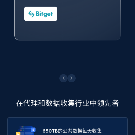
Nicholas Renotte
Yorgos Panzaris
AdRetreaver CEO
数据科学专家
Charmagne Cruz
Convert Group 的 CTO
—— Shopee Philippines Inc. 报告与分析、
点击观看
业务技术与定价负责人
点击观看
在代理和数据收集行业中领先者
650TB
的公共数据每天收集