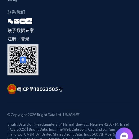
联系我们
联系数据专家
注册／登录
蜀ICP备18023585号
© Copyright 2026 Bright Data Ltd. | 版权所有
Bright Data Ltd. (Headquarters), 4 Hamahshev St., Netanya 4250714, Israel
(POB 8025) | Bright Data, Inc., The Web Data Loft, 625 2nd St., San
Francisco, CA 94107, United States Bright Data, Inc., 500 7th Ave, 9th Floor