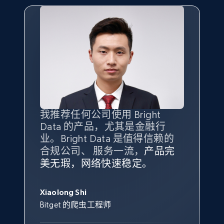
我推荐任何公司使用 Bright
最重要的是拥有
质量
最好、
数量
Data 的产品，尤其是金融行
最多的数据，而这正是 Bright
业。Bright Data 是值得信赖的
Data 和 tgndata 发挥作用的地
合规公司、 服务一流，
方。
产品完
Bright Data 拥有自有代理基础
根据我的使用体验，Bright Data
我们对与 Bright Data 的合作感
我们对 Bright Data 的
可靠性
印
美无瑕，网络快速稳定。
设施，助您持续获取网络数据。
的服务价值不可估量。Bright
到非常满意。各方面都很不错，
象深刻，对整体服务也非常满
此外，他们的网页解锁工具还能
Data 帮助我们采集了充足的公
网络非常稳定，而我们对其客户
意。我们与客户经理保持着定期
George Koutsoudopoulos
帮助您轻松绕过烦人的验证码
共网络数据以满足需求，并通过
服务和支持团队也非常认可。
沟通，他的协助对我们非常有帮
Xiaolong Shi
tgndata 的首席执行官 (CEO)
（CAPTCHA）。
其支持团队和开发团队，让我们
助。
Bitget 的爬虫工程师
对许多流程进行了优化。
Cheddi Rai