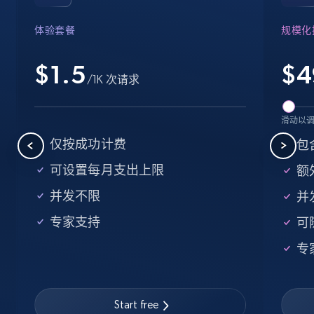
体验套餐
规模化
$1.5
$
4
/1K 次请求
滑动以
仅按成功计费
包
可设置每月支出上限
额外
并发不限
并
专家支持
可
专
Start free