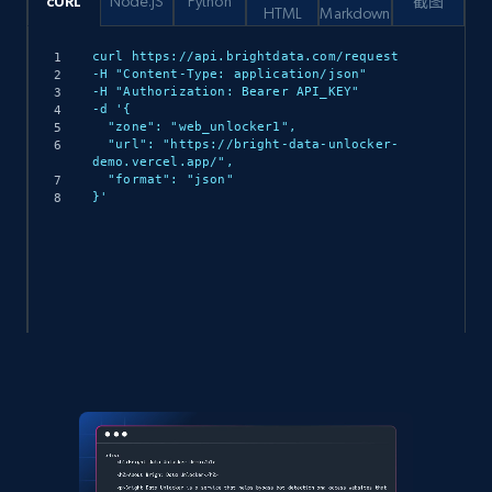
cURL
Node.JS
Python
截图
HTML
Markdown
curl https://api.brightdata.com/request

-H "Content-Type: application/json"

-H "Authorization: Bearer API_KEY"

-d '{

  "zone": "web_unlocker1",

  "url": "https://bright-data-unlocker-
demo.vercel.app/",

  "format": "json"

}'