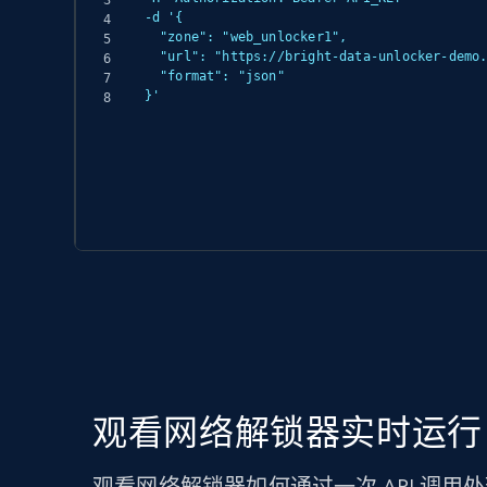
-d '{

  "zone": "web_unlocker1",

  "url": "https://bright-data-unlocker-demo.vercel.app/",

  "format": "json"

}'
观看网络解锁器实时运行