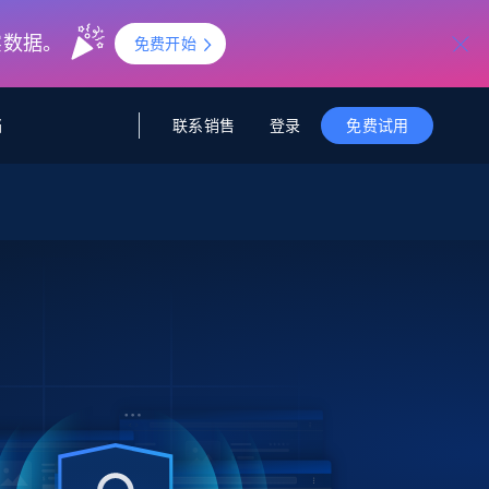
实数据。
免费开始
联系销售
登录
档
免费试用
据与洞察
据及洞察
源
公司
初创企业计划
零售情报
零售
新
起价
$2000/月
解锁实时电商洞察与AI驱动的业务推荐
洞察
联盟推荐
演示智能体
企业级数据服务
托管式数据
起价
为企业级数据收集量身定制
$1500/月
采集
信任中心
集成
Deep Lookup
测试版
Bright SDK
在海量级网页数据上运行复杂
查询