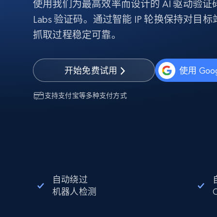
使用我们为最高效率而设计的 AI 驱动验证码求
代理基础设施
Labs 验证码。通过智能 IP 轮换保持对
代理服务
抓取过程稳定可靠。
动态代理
起价
$5
$2.5/G
免费套餐
动态代理
5折
超40000万 万高速真人住宅代理
起价
开始免费试用
使用 Goo
ISP 代理
$1.3/IP
数据中心代理
用于数据获取的高速代理
支持
支付宝
等多种支付方式
自动绕过
机器人检测