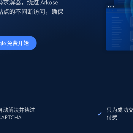
产品技术视频
解器，绕过 Arkose
目标站点的不间断访问，确保
起价
数据中心代理
$0.9/IP
B
静态ISP代理
130万+ 超高速静态住宅代理
gle 免费开始
自动解决并绕过
只为成功
CAPTCHA
付费