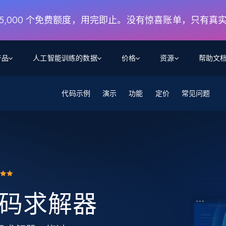
月 5,000 个免费额度，用完即止。没有惊喜账单，只有真
产品
人工智能训练的数据
价格
资源
帮助文
智能体 WEB 执行
数据源
数据源
代码示例
演示
功能
定价
常见问题
数
数
资
学习中心
搜索及提取
抓取APIs
抓取APIs
起价
$1
$0.75/1k 记录条
请求
容
让 AI 应用具备搜索与爬取整个网络的能力
从 600+ 个网站获取实时数据
免费套餐
博客
领英
电商
社交媒体
ChatGPT
智能体浏览器
爬虫工作室定价
起价
爬虫工作室
练人形机
让智能体浏览网站并自动执行任务
$1/1k请求
案例研究
免费套餐
将任何网站转化为数据管道
亮数据 MCP
免费
起价
数据集
数据集
网络研讨会
站式工具包，全面解锁网页
请求
$250/100K 记录条
集
来自 600+ 个域名的预收集数据
 验证码求解器
起价
领英
电商
社交媒体
房地产
代理位置
缓存速递
$0.2/1k HTML
缓存速递
实时网页数据，采集即交付