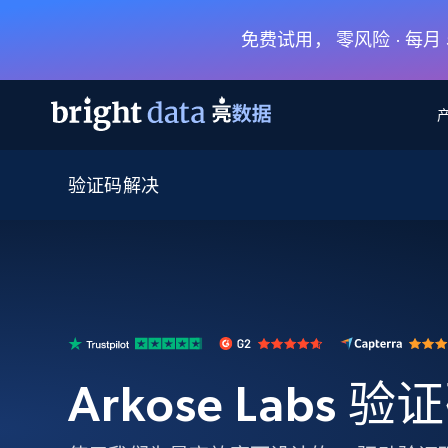
免费试用， 零风险 · 每
验证码解决
网页数据抓取 API
多模态训练
网页数据抓取 API
工具
网页解锁 API
视频与媒体数据
网页解锁 API
起价
$1/ 每1 次
告别封锁和验证码
获得取之不尽的视频，图片及更多内
免费套餐
第三方工具集成
Discover API
视频信息流——为 VLA 准备就绪
免费
起价
爬虫 API
$1/1k请求
始终在线的代理实时网页发现
获取持续、定向的网页视频，用于训
浏览器扩展
器人策略
搜索引擎结果页 API
搜索引擎 API
起价
数据包
代理网络检查
按需获取多引擎搜索结果
$1/ 每1 次
免费套餐
为各行各业生成可直接用于LLM的数据
Arkose Labs
Google
Bing
Duckduckgo
Yandex
起价
网站地图
爬虫浏览器 API
爬虫浏览器 API
$5/GB
键启动内置隐匿模式的远程浏览器