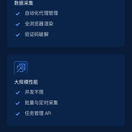
jobs by company URL
数据采集
URL, Job posting id, Job title, Company name,
自动化代理管理
Company id, Job location, Job summary, Job
全浏览器渲染
seniority level, and more.
验证码破解
15.3K+
2.2K+
注册使用
Google Maps full information
Place id, URL, Country, Name, Category,
大规模性能
Address, Description, Business details, and
more.
并发不限
批量与定时采集
13.3K+
1.7K+
注册使用
任务管理 API