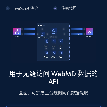
JavaScript 渲染
住宅代理
Google Maps full information - Discover
new records by Customer ID
Place id, URL, Country, Name, Category,
Address, Description, Business details, and
more.
13.3K+
1.7K+
注册使用
用于无缝访问 WebMD 数据的
Instagram - Posts
API
URL, User posted, Description, Hashtags, Num
comments, Date posted, Likes, Photos, and
全面、可扩展且合规的网页数据提取
more.