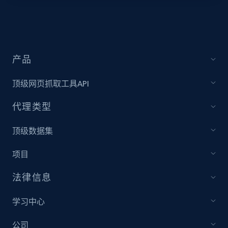
Video length, Likes, Views, and more.
8.1K+
714+
注册使用
产品
顶级网页抓取工具API
Youtube - Videos posts - Collect YouTube
posts by hashtags
代理类型
URL, Title, Youtuber, Youtuber md5, Video url,
Video length, Likes, Views, and more.
顶级数据集
项目
8.1K+
714+
注册使用
法律信息
学习中心
Youtube - Videos posts - Discovery records
by Explore page URL
公司