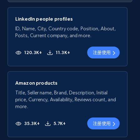
LinkedIn people profiles
ID, Name, City, Country code, Position, About,
Posts, Current company, and more.
120.3K+
11.3K+
注册使用
Amazon products
Title, Seller name, Brand, Description, Initial
price, Currency, Availability, Reviews count, and
more.
35.3K+
5.7K+
注册使用