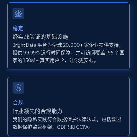
and more.
12K+
1.3K+
注册使用
稳定
经实战验证的基础设施
Bright Data 平台为全球 20,000+ 家企业提供支持，
Zillow properties listing information -
提供 99.99% 运行时间保障，并可访问覆盖 195 个国
Discover by custom filters - location, home
家的 150M+ 真实用户 IP，让你更安心。
type and status
Zpid, City, State, HomeStatus, Address,
IsListingClaimedByCurrentSignedInUser,
IsCurrentSignedInAgentResponsible, Bedrooms,
and more.
合规
12K+
1.3K+
注册使用
行业领先的合规能力
我们的隐私实践符合数据保护法律法规，包括欧盟
数据保护监管框架、GDPR 和 CCPA。