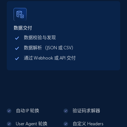
Google Maps full information - discover
records by location search
Place id, URL, Country, Name, Category,
Address, Description, Business details, and
数据交付
more.
数据校验与发现
数据解析（JSON 或 CSV）
13.3K+
1.7K+
注册使用
通过 Webhook 或 API 交付
Google Maps full information - Collect
Google Maps Businesses data by place id
Place id, URL, Country, Name, Category,
Address, Description, Business details, and
more.
自动 IP 轮换
验证码求解器
13.3K+
1.7K+
注册使用
User Agent 轮换
自定义 Headers