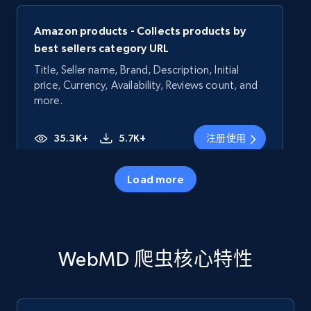
Amazon products - Collects products by
best sellers category URL
Title, Seller name, Brand, Description, Initial
price, Currency, Availability, Reviews count, and
more.
35.3K+
5.7K+
注册使用
Load more
Amazon products - Collects products by
specific category URL
Title, Seller name, Brand, Description, Initial
WebMD 爬虫核心特性
price, Currency, Availability, Reviews count, and
more.