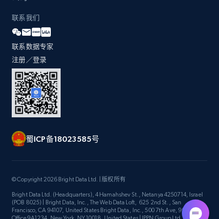
URL, Title, Youtuber, Youtuber md5, Video url,
Video length, Likes, Views, and more.
联系我们
8.1K+
714+
注册使用
联系数据专家
注册／登录
Youtube - Videos posts - Discovery videos
by podcast url
URL, Title, Youtuber, Youtuber md5, Video url,
Video length, Likes, Views, and more.
蜀ICP备18023585号
8.1K+
714+
注册使用
© Copyright 2026 Bright Data Ltd. | 版权所有
Bright Data Ltd. (Headquarters), 4 Hamahshev St., Netanya 4250714, Israel
Amazon Reviews
(POB 8025) | Bright Data, Inc., The Web Data Loft, 625 2nd St., San
Francisco, CA 94107, United States Bright Data, Inc., 500 7th Ave, 9th Floor
URL, Product name, Product rating, Product
Office 9A1234, New York, NY 10018, United States | IPPN Group Ltd.