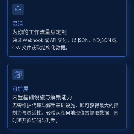
13.2K+
1.6K+
注册使用
灵活
Instagram - Posts - Collects posts from a
为你的工作流量身定制
specific URLs by using profile URL
通过 Webhook 或 API 交付，以 JSON、NDJSON 或
URL, User posted, Description, Hashtags, Num
CSV 文件获取结构化数据。
comments, Date posted, Likes, Photos, and
more.
13.2K+
1.6K+
注册使用
可扩展
内置基础设施与解锁能力
无需维护代理与解锁基础设施，即可获得最大的控
Zillow properties listing information
制力与灵活性。轻松从任何地理位置抓取数据，同
Zpid, City, State, HomeStatus, Address,
时避开验证码与封锁。
IsListingClaimedByCurrentSignedInUser,
IsCurrentSignedInAgentResponsible, Bedrooms,