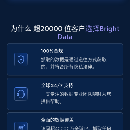
Zillow properties listing information -
Search by parameters on zillow and use the
direct link as input
Zpid, City, State, HomeStatus, Address,
为什么 超20000 位客户
选择Bright
IsListingClaimedByCurrentSignedInUser,
Data
IsCurrentSignedInAgentResponsible, Bedrooms,
and more.
100%合规
抓取的数据是通过道德方式获取
12K+
1.3K+
注册使用
的，并符合所有隐私法律。
全球 24/7 支持
LinkedIn posts
一支专注的数据专业团队随时为您
URL, ID, User id, Use url, Title, Headline, Post
提供帮助。
text, Date posted, and more.
全面的数据覆盖
11.3K+
1.5K+
注册使用
访问超40000万全球 IP，抓取任何