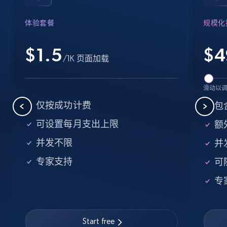
Industries, Operating status, and more.
体验套餐
规模化
15.6K+
1.6K+
注册使用
$1.5
$
4
/1K 页面加载
Crunchbase companies information -
滑动以
Searching data by keyword
仅按成功计费
包
Name, URL, ID, Cb rank, Region, About,
可设置每月支出上限
额外
Industries, Operating status, and more.
并发不限
并
15.6K+
1.6K+
注册使用
专家支持
可
专
Linkedin job listings information
URL, Job posting id, Job title, Company name,
Start free