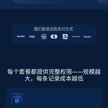
Company id, Job location, Job summary, Job
seniority level, and more.
15.3K+
2.2K+
注册使用
我们接受这些支付方式:
Linkedin job listings information - Discover
new jobs by keyword
URL, Job posting id, Job title, Company name,
Company id, Job location, Job summary, Job
seniority level, and more.
每个套餐都提供完整权限——规模越
大，每条记录成本越低
15.3K+
2.2K+
注册使用
Linkedin job listings information - Discover