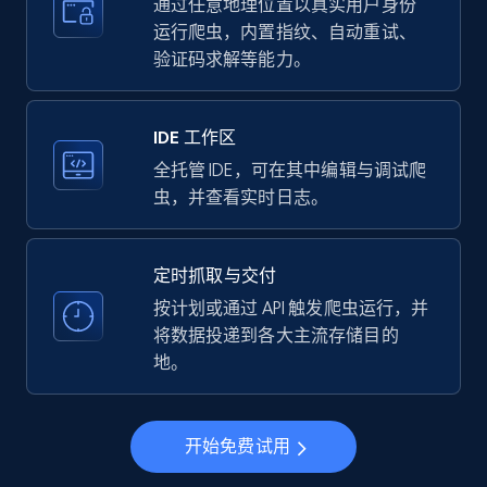
more.
通过任意地理位置以真实用户身份
运行爬虫，内置指纹、自动重试、
验证码求解等能力。
35.3K+
5.7K+
注册使用
IDE 工作区
LinkedIn company information
全托管 IDE，可在其中编辑与调试爬
虫，并查看实时日志。
ID, Name, Country code, Locations, Followers,
Employees in linkedin, About, Specialties, and
more.
定时抓取与交付
按计划或通过 API 触发爬虫运行，并
33.5K+
3.5K+
注册使用
将数据投递到各大主流存储目的
地。
Instagram - Profiles
开始免费试用
Account, Fbid, ID, Followers, Posts count, Is
business account, Is professional account, Is