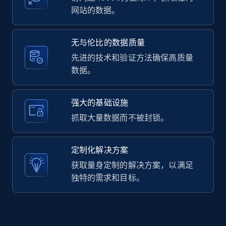
网站的数据。
LinkedIn posts - Discover user's articles by
无与伦比的数据质量
URL
先进的技术和验证方法确保高质量
URL, ID, User id, Use url, Title, Headline, Post
数据。
text, Date posted, and more.
11.3K+
1.5K+
注册使用
强大的基础设施
抓取大量数据而不被封锁。
LinkedIn posts - Discover posts by Profile
定制化解决方案
URL
获取量身定制的解决方案，以满足
URL, ID, User id, Use url, Title, Headline, Post
独特的需求和目标。
text, Date posted, and more.
11.3K+
1.5K+
注册使用