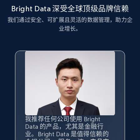
Bright Data 深受全球顶级品牌信赖
我们通过安全、可扩展且灵活的数据管理，助力企
LinkedIn posts - Discover new posts
业增长。
company URL
URL, ID, User id, Use url, Title, Headline, Post
text, Date posted, and more.
11.3K+
1.5K+
注册使用
X (formerly Twitter) - Posts
ID, User posted, Name, Description, Date
posted, Photos, URL, Quoted post, and more.
我推荐任何公司使用 Bright
最重要的是拥有
质量
最好、
数量
Data 的产品，尤其是金融行
最多的数据，而这正是 Bright
10.3K+
1.2K+
注册使用
业。Bright Data 是值得信赖的
Data 和 tgndata 发挥作用的地