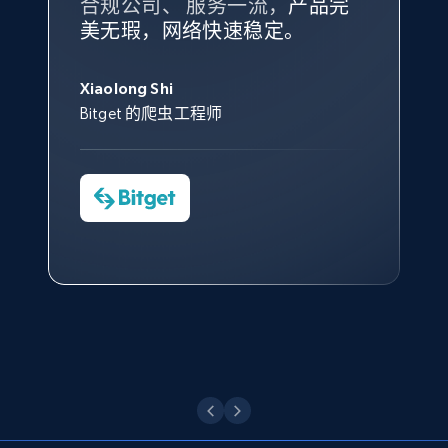
合规公司、 服务一流，
方。
产品完
Bright Data 拥有自有代理基础
根据我的使用体验，Bright Data
我们对与 Bright Data 的合作感
我们对 Bright Data 的
可靠性
印
美无瑕，网络快速稳定。
设施，助您持续获取网络数据。
的服务价值不可估量。Bright
到非常满意。各方面都很不错，
象深刻，对整体服务也非常满
此外，他们的网页解锁工具还能
Data 帮助我们采集了充足的公
网络非常稳定，而我们对其客户
意。我们与客户经理保持着定期
X (formerly Twitter) - Posts - Collecting
George Koutsoudopoulos
帮助您轻松绕过烦人的验证码
共网络数据以满足需求，并通过
服务和支持团队也非常认可。
沟通，他的协助对我们非常有帮
Twitter posts URLs
Xiaolong Shi
tgndata 的首席执行官 (CEO)
（CAPTCHA）。
其支持团队和开发团队，让我们
助。
Bitget 的爬虫工程师
ID, User posted, Name, Description, Date
对许多流程进行了优化。
posted, Photos, URL, Quoted post, and more.
Cheddi Rai
Nicholas Renotte
Yorgos Panzaris
AdRetreaver CEO
数据科学专家
Charmagne Cruz
Convert Group 的 CTO
10.3K+
1.2K+
注册使用
—— Shopee Philippines Inc. 报告与分析、
点击观看
业务技术与定价负责人
X (formerly Twitter) - Posts - Getting x
posts by array of profiles
点击观看
ID, User posted, Name, Description, Date
posted, Photos, URL, Quoted post, and more.
10.3K+
1.2K+
注册使用