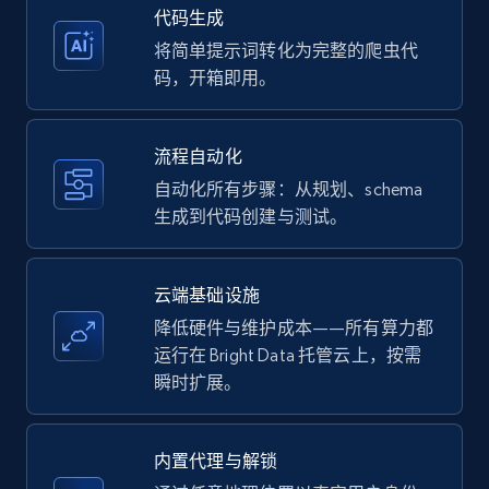
35.3K+
5.7K+
注册使用
代码生成
将简单提示词转化为完整的爬虫代
码，开箱即用。
Amazon products - Collects products by
specific keywords
流程自动化
Title, Seller name, Brand, Description, Initial
自动化所有步骤：从规划、schema
price, Currency, Availability, Reviews count, and
生成到代码创建与测试。
more.
35.3K+
5.7K+
注册使用
云端基础设施
降低硬件与维护成本——所有算力都
运行在 Bright Data 托管云上，按需
瞬时扩展。
Amazon products - find products by using
upc numbers
Title, Seller name, Brand, Description, Initial
内置代理与解锁
price, Currency, Availability, Reviews count, and