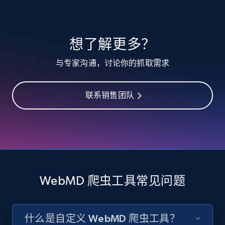
TikTok - Profiles
想了解更多？
Account id, Nickname, Biography, Awg
与专家沟通，讨论你的抓取需求
engagement rate, Comment engagement rate,
Like engagement rate, Bio link, Predicted lang,
and more.
联系销售团队
8.3K+
963+
注册使用
TikTok - Profiles - Discover by search URL
and country
WebMD 爬虫工具常见问题
Account id, Nickname, Biography, Awg
engagement rate, Comment engagement rate,
Like engagement rate, Bio link, Predicted lang,
什么是自定义 WebMD 爬虫工具？
and more.