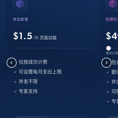
Name, URL, ID, Cb rank, Region, About,
Industries, Operating status, and more.
体验套餐
规模化
15.6K+
1.6K+
注册使用
$1.5
$
4
/1K 页面加载
Crunchbase companies information -
滑动以
Searching data by keyword
仅按成功计费
包
Name, URL, ID, Cb rank, Region, About,
可设置每月支出上限
额外
Industries, Operating status, and more.
并发不限
并
15.6K+
1.6K+
注册使用
专家支持
可
专
Linkedin job listings information