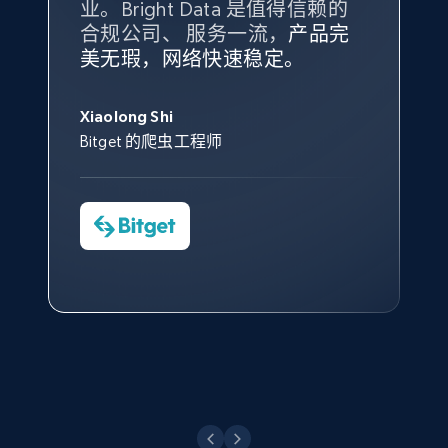
业。Bright Data 是值得信赖的
Data 和 tgndata 发挥作用的地
合规公司、 服务一流，
方。
产品完
Bright Data 拥有自有代理基础
根据我的使用体验，Bright Data
我们对与 Bright Data 的合作感
我们对 Bright Data 的
可靠性
印
美无瑕，网络快速稳定。
设施，助您持续获取网络数据。
的服务价值不可估量。Bright
到非常满意。各方面都很不错，
象深刻，对整体服务也非常满
此外，他们的网页解锁工具还能
Data 帮助我们采集了充足的公
网络非常稳定，而我们对其客户
意。我们与客户经理保持着定期
X (formerly Twitter) - Posts - Collecting
George Koutsoudopoulos
帮助您轻松绕过烦人的验证码
共网络数据以满足需求，并通过
服务和支持团队也非常认可。
沟通，他的协助对我们非常有帮
Twitter posts URLs
Xiaolong Shi
tgndata 的首席执行官 (CEO)
（CAPTCHA）。
其支持团队和开发团队，让我们
助。
Bitget 的爬虫工程师
ID, User posted, Name, Description, Date
对许多流程进行了优化。
posted, Photos, URL, Quoted post, and more.
Cheddi Rai
Nicholas Renotte
Yorgos Panzaris
AdRetreaver CEO
数据科学专家
Charmagne Cruz
Convert Group 的 CTO
10.3K+
1.2K+
注册使用
—— Shopee Philippines Inc. 报告与分析、
点击观看
业务技术与定价负责人
X (formerly Twitter) - Posts - Getting x
posts by array of profiles
点击观看
ID, User posted, Name, Description, Date
posted, Photos, URL, Quoted post, and more.