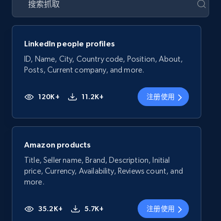
LinkedIn people profiles
ID, Name, City, Country code, Position, About,
Posts, Current company, and more.
120K+
11.2K+
注册使用
Amazon products
Title, Seller name, Brand, Description, Initial
price, Currency, Availability, Reviews count, and
more.
35.2K+
5.7K+
注册使用