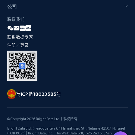
by Explore page URL
公司
URL, Title, Youtuber, Youtuber md5, Video url,
Video length, Likes, Views, and more.
联系我们
8K+
713+
注册使用
联系数据专家
注册／登录
Youtube - Videos posts - Discovery videos
by podcast url
URL, Title, Youtuber, Youtuber md5, Video url,
Video length, Likes, Views, and more.
蜀ICP备18023585号
8K+
713+
注册使用
© Copyright 2026 Bright Data Ltd. | 版权所有
Bright Data Ltd. (Headquarters), 4 Hamahshev St., Netanya 4250714, Israel
Amazon Reviews
(POB 8025) | Bright Data, Inc., The Web Data Loft, 625 2nd St., San