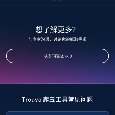
10.3K+
1.2K+
注册使用
TikTok - Profiles
想了解更多？
Account id, Nickname, Biography, Awg
与专家沟通，讨论你的抓取需求
engagement rate, Comment engagement rate,
Like engagement rate, Bio link, Predicted lang,
and more.
联系销售团队
8.3K+
962+
注册使用
TikTok - Profiles - Discover by search URL
and country
Trouva 爬虫工具常见问题
Account id, Nickname, Biography, Awg
engagement rate, Comment engagement rate,