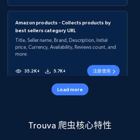
Amazon products - Collects products by
best sellers category URL
Title, Seller name, Brand, Description, Initial
price, Currency, Availability, Reviews count, and
more.
35.2K+
5.7K+
注册使用
Load more
Amazon products - Collects products by
specific category URL
Title, Seller name, Brand, Description, Initial
Trouva 爬虫核心特性
price, Currency, Availability, Reviews count, and
more.