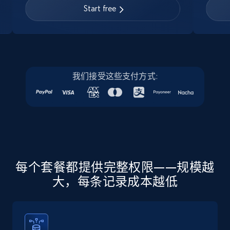
URL, Job posting id, Job title, Company name,
Start free
Company id, Job location, Job summary, Job
seniority level, and more.
15.3K+
2.2K+
注册使用
我们接受这些支付方式:
Linkedin job listings information - Discover
new jobs by keyword
URL, Job posting id, Job title, Company name,
Company id, Job location, Job summary, Job
seniority level, and more.
每个套餐都提供完整权限——规模越
大，每条记录成本越低
15.3K+
2.2K+
注册使用