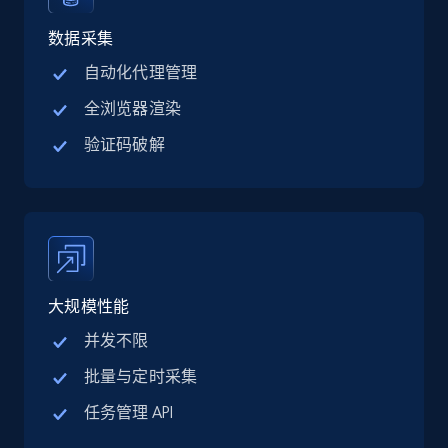
Linkedin job listings information - Discover
jobs by company URL
数据采集
URL, Job posting id, Job title, Company name,
自动化代理管理
Company id, Job location, Job summary, Job
全浏览器渲染
seniority level, and more.
验证码破解
15.3K+
2.2K+
注册使用
Google Maps full information
Place id, URL, Country, Name, Category,
大规模性能
Address, Description, Business details, and
more.
并发不限
批量与定时采集
13.2K+
1.7K+
注册使用
任务管理 API