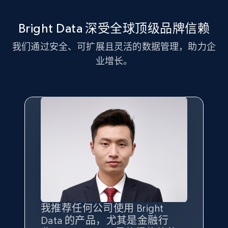
11.3K+
1.5K+
注册使用
Bright Data 深受全球顶级品牌信赖
我们通过安全、可扩展且灵活的数据管理，助力企
LinkedIn posts - Discover new posts
业增长。
company URL
URL, ID, User id, Use url, Title, Headline, Post
text, Date posted, and more.
11.3K+
1.5K+
注册使用
X (formerly Twitter) - Posts
ID, User posted, Name, Description, Date
posted, Photos, URL, Quoted post, and more.
我推荐任何公司使用 Bright
最重要的是拥有
质量
最好、
数量
Data 的产品，尤其是金融行
最多的数据，而这正是 Bright
10.3K+
1.2K+
注册使用