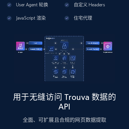
13.2K+
1.7K+
注册使用
User Agent 轮换
自定义 Headers
JavaScript 渲染
住宅代理
Google Maps full information - Discover
new records by Customer ID
Place id, URL, Country, Name, Category,
Address, Description, Business details, and
more.
13.2K+
1.7K+
注册使用
用于无缝访问 Trouva 数据的
Instagram - Posts
API
URL, User posted, Description, Hashtags, Num
comments, Date posted, Likes, Photos, and
全面、可扩展且合规的网页数据提取
more.