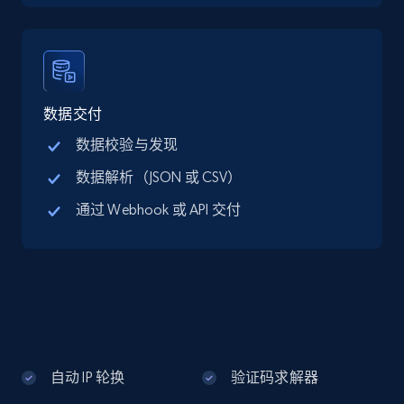
Google Maps full information - discover
records by location search
Place id, URL, Country, Name, Category,
Address, Description, Business details, and
数据交付
more.
数据校验与发现
数据解析（JSON 或 CSV）
13.2K+
1.7K+
注册使用
通过 Webhook 或 API 交付
Google Maps full information - Collect
Google Maps Businesses data by place id
Place id, URL, Country, Name, Category,
Address, Description, Business details, and
more.
自动 IP 轮换
验证码求解器