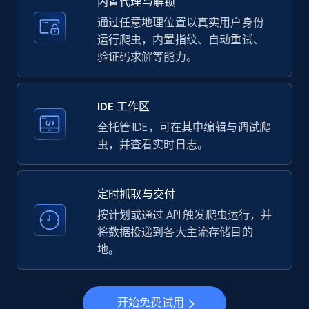
内置代理与解锁
price, Currency, Availability, Reviews count, and
more.
通过任意地理位置以真实用户身份
运行爬虫，内置指纹、自动重试、
验证码求解等能力。
35.2K+
5.7K+
注册使用
IDE 工作区
LinkedIn company information
全托管 IDE，可在其中编辑与调试爬
虫，并查看实时日志。
ID, Name, Country code, Locations, Followers,
Employees in linkedin, About, Specialties, and
more.
定时抓取与交付
按计划或通过 API 触发爬虫运行，并
33.5K+
3.5K+
注册使用
将数据投递到各大主流存储目的
地。
Instagram - Profiles
开始免费试用
Account, Fbid, ID, Followers, Posts count, Is