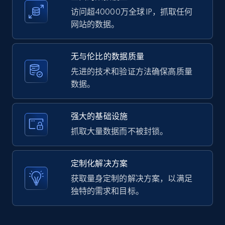
访问超40000万全球 IP，抓取任何
网站的数据。
LinkedIn posts - Discover user's articles by
无与伦比的数据质量
URL
先进的技术和验证方法确保高质量
URL, ID, User id, Use url, Title, Headline, Post
数据。
text, Date posted, and more.
11.3K+
1.5K+
注册使用
强大的基础设施
抓取大量数据而不被封锁。
LinkedIn posts - Discover posts by Profile
定制化解决方案
URL
获取量身定制的解决方案，以满足
URL, ID, User id, Use url, Title, Headline, Post
独特的需求和目标。
text, Date posted, and more.