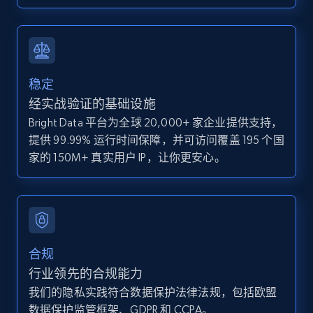
IsCurrentSignedInAgentResponsible, Bedrooms,
and more.
12K+
1.3K+
注册使用
稳定
经实战验证的基础设施
Bright Data 平台为全球 20,000+ 家企业提供支持，
Zillow properties listing information -
提供 99.99% 运行时间保障，并可访问覆盖 195 个国
Discover by custom filters - location, home
家的 150M+ 真实用户 IP，让你更安心。
type and status
Zpid, City, State, HomeStatus, Address,
IsListingClaimedByCurrentSignedInUser,
IsCurrentSignedInAgentResponsible, Bedrooms,
and more.
合规
12K+
1.3K+
注册使用
行业领先的合规能力
我们的隐私实践符合数据保护法律法规，包括欧盟
数据保护监管框架、GDPR 和 CCPA。