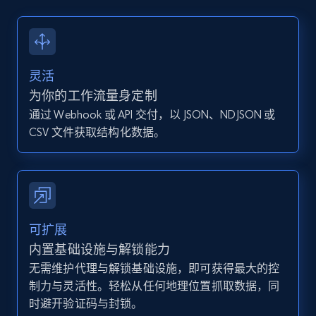
13.2K+
1.6K+
注册使用
灵活
Instagram - Posts - Collects posts from a
为你的工作流量身定制
specific URLs by using profile URL
通过 Webhook 或 API 交付，以 JSON、NDJSON 或
URL, User posted, Description, Hashtags, Num
CSV 文件获取结构化数据。
comments, Date posted, Likes, Photos, and
more.
13.2K+
1.6K+
注册使用
可扩展
内置基础设施与解锁能力
无需维护代理与解锁基础设施，即可获得最大的控
Zillow properties listing information
制力与灵活性。轻松从任何地理位置抓取数据，同
Zpid, City, State, HomeStatus, Address,
时避开验证码与封锁。
IsListingClaimedByCurrentSignedInUser,