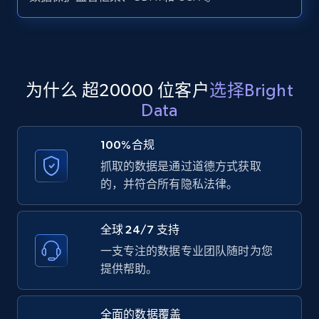
Zillow properties listing information -
Search by parameters on zillow and use the
direct link as input
Zpid, City, State, HomeStatus, Address,
为什么 超20000 位客户
选择Bright
IsListingClaimedByCurrentSignedInUser,
Data
IsCurrentSignedInAgentResponsible, Bedrooms,
and more.
100%合规
抓取的数据是通过道德方式获取
12K+
1.3K+
注册使用
的，并符合所有隐私法律。
全球 24/7 支持
LinkedIn posts
一支专注的数据专业团队随时为您
URL, ID, User id, Use url, Title, Headline, Post
提供帮助。
text, Date posted, and more.
全面的数据覆盖
11.3K+
1.5K+
注册使用