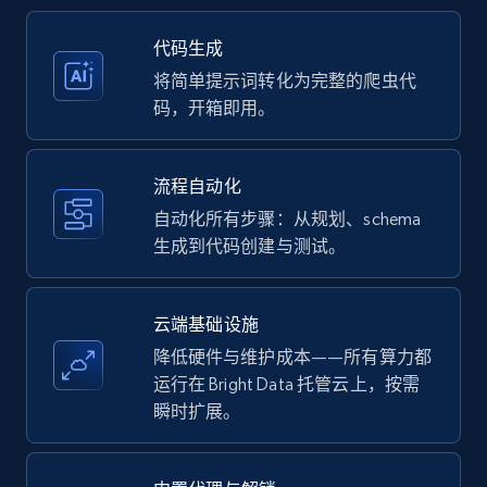
35.2K+
5.7K+
注册使用
代码生成
将简单提示词转化为完整的爬虫代
码，开箱即用。
Amazon products - Collects products by
specific keywords
流程自动化
Title, Seller name, Brand, Description, Initial
自动化所有步骤：从规划、schema
price, Currency, Availability, Reviews count, and
生成到代码创建与测试。
more.
35.2K+
5.7K+
注册使用
云端基础设施
降低硬件与维护成本——所有算力都
运行在 Bright Data 托管云上，按需
瞬时扩展。
Amazon products - find products by using
upc numbers
Title, Seller name, Brand, Description, Initial