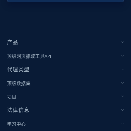
URL, Title, Youtuber, Youtuber md5, Video url,
Video length, Likes, Views, and more.
8K+
713+
注册使用
产品
顶级网页抓取工具API
Youtube - Videos posts - Collect YouTube
posts by hashtags
代理类型
URL, Title, Youtuber, Youtuber md5, Video url,
Video length, Likes, Views, and more.
顶级数据集
项目
8K+
713+
注册使用
法律信息
学习中心
Youtube - Videos posts - Discovery records