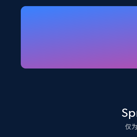
Walmart - products - Discover
products by using sku numbers
URL, Final price, Sku, Currency, Gtin,
Specifications, Image urls, Top reviews, and
more.
5.6K+
873+
注册使用
TikTok Shop - Collect TikTok shop
products by keywords search
S
URL, Title, Available, Description, Currency, Initial
price, Final price, Discount percent, and more.
仅
5.4K+
667+
注册使用