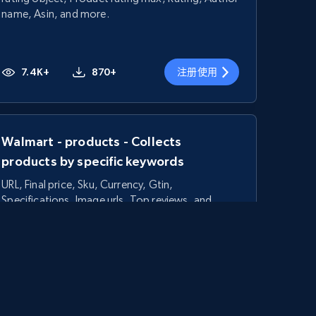
name, Asin, and more.
7.4K+
870+
注册使用
Walmart - products - Collects
products by specific keywords
URL, Final price, Sku, Currency, Gtin,
Specifications, Image urls, Top reviews, and
more.
5.6K+
873+
注册使用