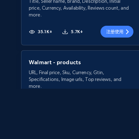
Title, Seller name, Brand, Description, Initial
price, Currency, Availability, Reviews count, and
more.
35.1K+
5.7K+
注册使用
Walmart - products
URL, Final price, Sku, Currency, Gtin,
Specifications, Image urls, Top reviews, and
more.
5.6K+
873+
注册使用