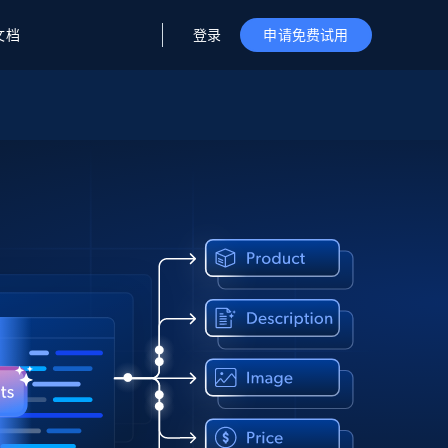
登录
文档
申请免费试用
据与洞察
据及洞察
源
公司
初创企业计划
零售情报
零售
新
起价
$2000/月
解锁实时电商洞察与AI驱动的业务推荐
洞察
联盟推荐
演示智能体
企业级数据服务
托管式数据
起价
为企业级数据收集量身定制
$1500/月
采集
信任中心
集成
Deep Lookup
测试版
Bright SDK
在海量级网页数据上运行复杂
查询