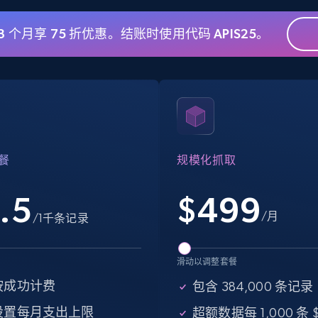
 3 个月享 75 折优惠。结账时使用代码 APIS25。
eBay - Gather data on products using
specified keywords
URL, Product id, Title, Seller name, Seller rating,
Seller reviews, Breadcrumbs, Root category, and
more.
餐
规模化抓取
2.5K+
358+
注册使用
.5
$
499
/月
/1千条记录
Google Shopping
滑动以调整套餐
URL, Product id, Title, Product description,
Rating, Reviews count, Images, Variations, and
按成功计费
包含 384,000 条记录
more.
设置每月支出上限
超额数据每 1,000 条 $