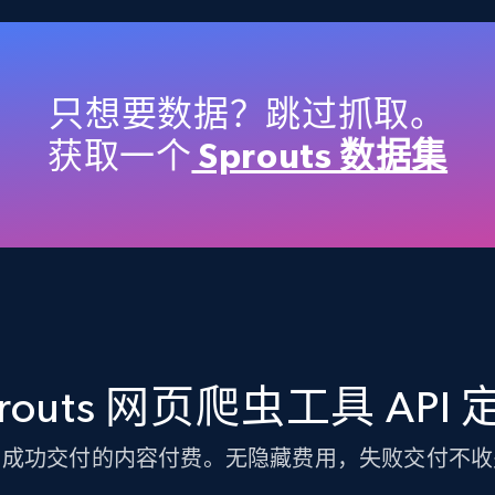
TikTok Shop
URL, Title, Available, Description, Currency, Initial
price, Final price, Discount percent, and more.
只想要数据？跳过抓取。
获取一个
Sprouts 数据集
5.4K+
667+
注册使用
TikTok Shop - discover records by shop
url
prouts 网页爬虫工具 API 
URL, Title, Available, Description, Currency, Initial
price, Final price, Discount percent, and more.
为成功交付的内容付费。无隐藏费用，失败交付不收
5.4K+
667+
注册使用