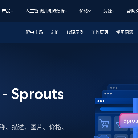
产品
人工智能训练的数据
价格
资源
帮助
爬虫市场
智能体 WEB 执行
数据源
数据源
定价
代码示例
工作原理
常见问题
数
数
资
学习中心
搜索及提取
抓取APIs
抓取APIs
起价
$1
$0.75/1k 记录条
请求
容
让 AI 应用具备搜索与爬取整个网络的能力
从 600+ 个网站获取实时数据
免费套餐
博客
领英
电商
社交媒体
ChatGPT
智能体浏览器
爬虫工作室定价
起价
爬虫工作室
练人形机
让智能体浏览网站并自动执行任务
$1/1k请求
案例研究
免费套餐
将任何网站转化为数据管道
亮数据 MCP
免费
起价
数据集
数据集
网络研讨会
站式工具包，全面解锁网页
请求
$250/100K 记录条
 Sprouts
集
来自 600+ 个域名的预收集数据
起价
领英
电商
社交媒体
房地产
代理位置
缓存速递
$0.2/1k HTML
缓存速递
实时网页数据，采集即交付
产品技术视频
、产品名称、描述、图片、价格、