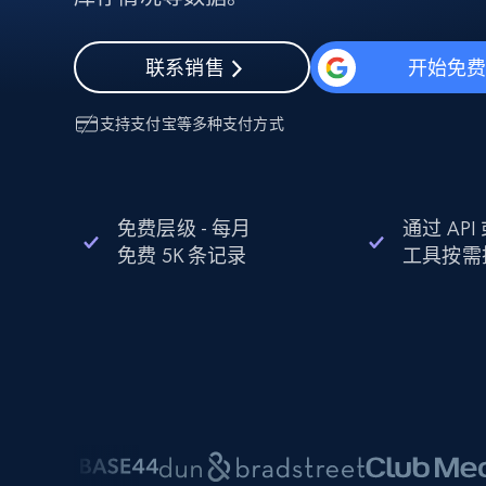
动态代理
起价
$5
$2.5/G
免费套餐
动态代理
5折
超40000万 万高速真人住宅代理
起价
联系销售
开始免
ISP 代理
$1.3/IP
数据中心代理
用于数据获取的高速代理
支持
支付宝
等多种支付方式
免费层级 - 每月
通过 AP
免费 5K 条记录
工具按需