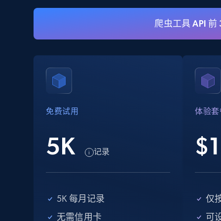
爬虫工具 API 前
eBay
URL, Product id, Title, Seller name, Seller rating,
Seller reviews, Breadcrumbs, Root category, and
more.
免费试用
体验套
2.5K+
358+
注册使用
5K
$1
记录
eBay - Collect records by category
URL, Product id, Title, Seller name, Seller rating,
Seller reviews, Breadcrumbs, Root category, and
5K 每月记录
仅
more.
无需信用卡
可