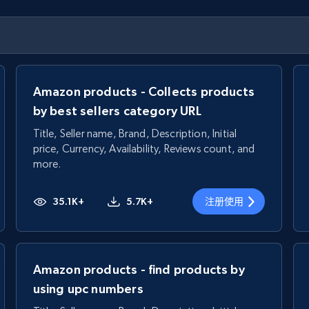
Amazon products - Collects products
by best sellers category URL
Title, Seller name, Brand, Description, Initial
price, Currency, Availability, Reviews count, and
more.
35.1K+
5.7K+
注册使用
Amazon products - find products by
using upc numbers