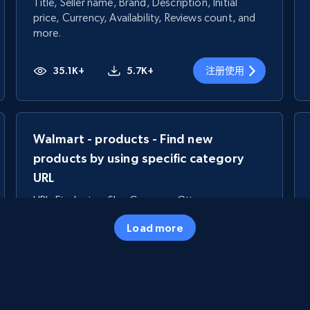
Title, Seller name, Brand, Description, Initial
price, Currency, Availability, Reviews count, and
more.
35.1K+
5.7K+
注册使用
Walmart - products - Find new
products by using specific category
URL
URL, Final price, Sku, Currency, Gtin,
Specifications, Image urls, Top reviews, and
Load more
more.
5.6K+
873+
注册使用