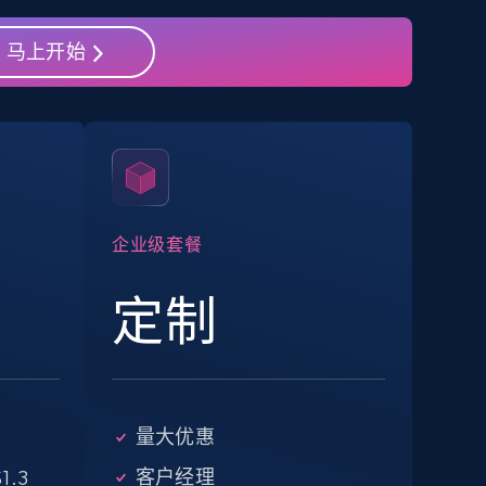
马上开始
eBay - Collect products from shops on
eBay
URL, Product id, Title, Seller name, Seller rating,
Seller reviews, Breadcrumbs, Root category, and
more.
企业级套餐
2.5K+
358+
注册使用
定制
Google Shopping - collects products
from web using keywords
量大优惠
URL, Product id, Title, Product description,
Rating, Reviews count, Images, Variations, and
客户经理
1.3
more.