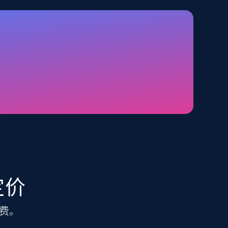
TikTok Shop - category
URL, Title, Available, Description, Currency, Initial
price, Final price, Discount percent, and more.
5.4K+
667+
注册使用
Amazon sellers info
Seller id, URL, Seller name, Description, Detailed
info, Stars, Feedbacks, Return policy, and more.
定价
费。
2.5K+
378+
注册使用