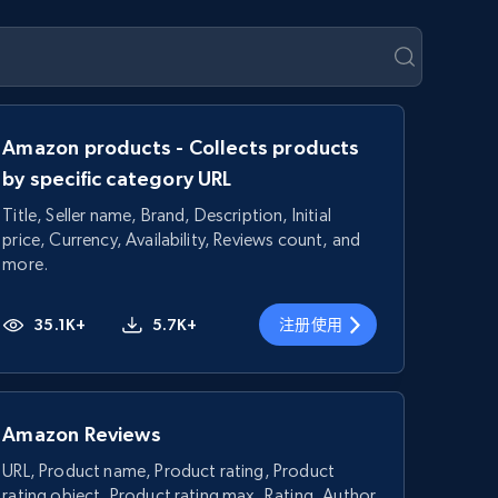
Amazon products - Collects products
by specific category URL
Title, Seller name, Brand, Description, Initial
price, Currency, Availability, Reviews count, and
more.
35.1K+
5.7K+
注册使用
Amazon Reviews
URL, Product name, Product rating, Product
rating object, Product rating max, Rating, Author