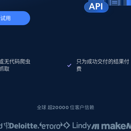
起价
数据中心代理
$0.9/IP
B
静态ISP代理
130万+ 超高速静态住宅代理
费试用
I 或无代码爬虫
只为成功交付的结果付
抓取
费
全球 超20000 位客户信赖