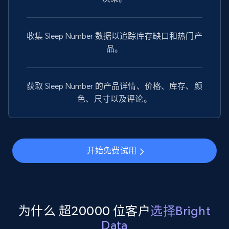
收集 Sleep Number 数据以追踪库存缺口和热门产
Amazon products global dataset - Collect
品。
products from Brands URLs
Title, Seller name, Brand, Description, Initial
price, Currency, Availability, Reviews count, and
获取 Sleep Number 的产品详情、价格、库存、颜
more.
色、尺寸以及评论。
2.1K+
375+
注册使用
开始免费试用
Etsy
URL, Product id, Listing inventory id, Title, Rating,
Reviews count shop, Reviews count item, Initial
为什么 超20000 位客户
选择Bright
price, and more.
Data