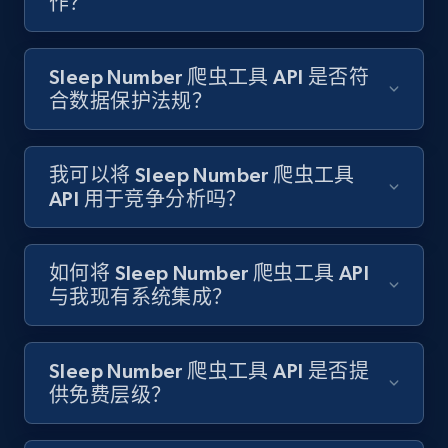
作？
URL, Product id, Title, Images, Final price,
Currency, Discount, Initial price, and more.
Sleep Number 爬虫工具 API 是否符
1.1K+
149+
注册使用
合数据保护法规？
我可以将 Sleep Number 爬虫工具
Best Buy products - Collect data on
API 用于竞争分析吗？
products using specified keywords
URL, Product id, Title, Images, Final price,
Currency, Discount, Initial price, and more.
如何将 Sleep Number 爬虫工具 API
与我现有系统集成？
1.1K+
149+
注册使用
Sleep Number 爬虫工具 API 是否提
供免费层级？
Lazada - Products
URL, Title, Rating, Reviews, Initial price, Final