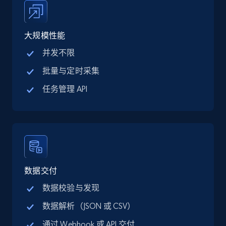
大规模性能
TikTok Shop
并发不限
URL, Title, Available, Description, Currency, Initial
price, Final price, Discount percent, and more.
批量与定时采集
任务管理 API
5.4K+
668+
注册使用
TikTok Shop - category
URL, Title, Available, Description, Currency, Initial
数据交付
price, Final price, Discount percent, and more.
数据校验与发现
5.4K+
668+
注册使用
数据解析（JSON 或 CSV）
通过 Webhook 或 API 交付