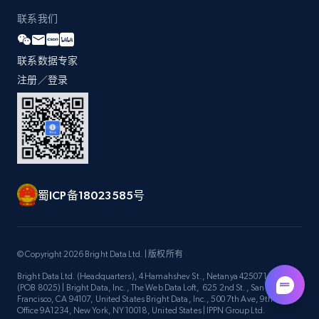
URL, Title, Rating, Reviews, Initial price, Final
联系我们
price, Currency, Stock, and more.
联系数据专家
992+
165+
注册使用
注册／登录
Lowes.com
URL, Domain, Marketplace pn, Sku, Other pn,
Model number, Gtin ean pn, Product name, and
more.
蜀ICP备18023585号
991+
162+
注册使用
© Copyright 2026 Bright Data Ltd. | 版权所有
Bright Data Ltd. (Headquarters), 4 Hamahshev St., Netanya 4250714, Israel
(POB 8025) | Bright Data, Inc., The Web Data Loft, 625 2nd St., San
Lowes.com - Gather data on products using
Francisco, CA 94107, United States Bright Data, Inc., 500 7th Ave, 9th Floor
Office 9A1234, New York, NY 10018, United States | IPPN Group Ltd.
specified keywords