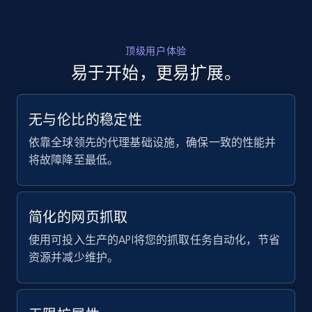
顶级用户体验
Home Depot US - Gather data on products
易于开始，更易扩展。
using specified keywords
URL, Domain, Country code, Model number,
Sku, Product id, Product name, Manufacturer,
无与伦比的稳定性
and more.
依靠全球领先的代理基础设施，确保一致的性能并
将故障降至最低。
2.1K+
355+
注册使用
简化的网页抓取
Home Depot US - Discover products by
使用可投入生产的API将您的抓取任务自动化，节省
specified URL
资源并减少维护。
URL, Domain, Country code, Model number,
Sku, Product id, Product name, Manufacturer,
and more.