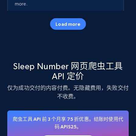
more.
35.3K+
5.7K+
注册使用
Load more
Amazon products - Collects products by
specific keywords
Sleep Number 网页爬虫工具
Title, Seller name, Brand, Description, Initial
price, Currency, Availability, Reviews count, and
API 定价
more.
仅为成功交付的内容付费。无隐藏费用，失败交付
不收费。
35.3K+
5.7K+
注册使用
爬虫工具 API 前 3 个月享 75 折优惠。结账时使用代
Amazon products - find products by using
码 APIS25。
upc numbers