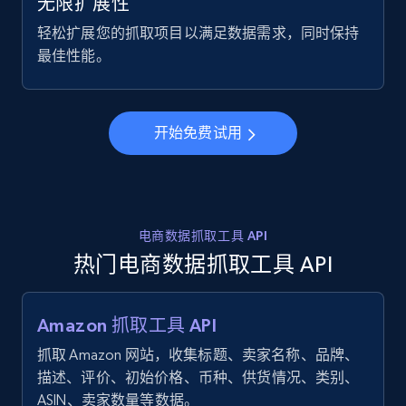
无限扩展性
轻松扩展您的抓取项目以满足数据需求，同时保持
2.1K+
355+
注册使用
最佳性能。
Home Depot US - Discover products by
开始免费试用
specified UPC
URL, Domain, Country code, Model number,
Sku, Product id, Product name, Manufacturer,
and more.
电商数据抓取工具 API
热门电商数据抓取工具 API
2.1K+
355+
注册使用
Amazon 抓取工具 API
抓取 Amazon 网站，收集标题、卖家名称、品牌、
Home Depot US - Discovery products by
描述、评价、初始价格、币种、供货情况、类别、
specific category URL
ASIN、卖家数量等数据。