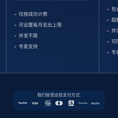
URL, Final price, Sku, Currency, Gtin,
包含
Specifications, Image urls, Top reviews, and
仅按成功计费
more.
超额
可设置每月支出上限
并
5.6K+
877+
注册使用
并发不限
可
专家支持
专
Walmart - products - Find new products by
using specific category URL
URL, Final price, Sku, Currency, Gtin,
Specifications, Image urls, Top reviews, and
more.
我们接受这些支付方式:
5.6K+
877+
注册使用