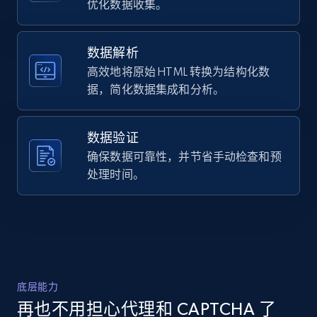
优化数据收集。
eBay - Collect records by category
数据解析
URL, Product id, Title, Seller name, Seller rating,
高效地将原始 HTML 转换为结构化数
Seller reviews, Breadcrumbs, Root category, and
more.
据，简化数据集成和分析。
2.5K+
359+
注册使用
数据验证
确保数据可靠性，并节省手动检查和预
处理时间。
Google Shopping
URL, Product id, Title, Product description,
Rating, Reviews count, Images, Variations, and
more.
底层能力
2.4K+
202+
注册使用
再也不用担心代理和 CAPTCHA 了