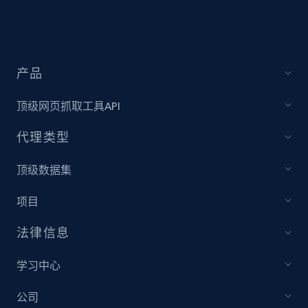
URL, Title, Rating, Reviews, Initial price, Final
price, Currency, Stock, and more.
992+
165+
注册使用
产品
顶级网页抓取工具API
Lazada - Products - Discover products by
代理类型
seller URL
URL, Title, Rating, Reviews, Initial price, Final
顶级数据集
price, Currency, Stock, and more.
项目
992+
165+
注册使用
法律信息
学习中心
Lazada - Products - Discover products by
公司
brand URL