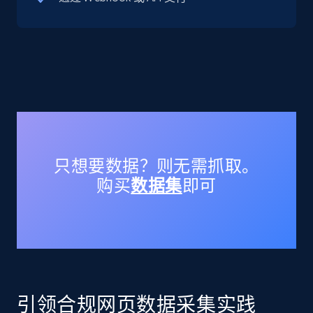
TikTok Shop - Collect TikTok shop products
by keywords search
URL, Title, Available, Description, Currency, Initial
price, Final price, Discount percent, and more.
5.4K+
668+
注册使用
只想要数据？则无需抓取。
购买
数据集
即可
TikTok Shop - discover records by shop url
URL, Title, Available, Description, Currency, Initial
price, Final price, Discount percent, and more.
5.4K+
668+
注册使用
引领合规网页数据采集实践