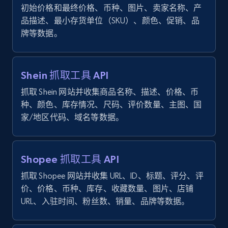
products by specific category URL
初始价格和最终价格、币种、图片、卖家名称、产
Title, Seller name, Brand, Description, Initial
品描述、最小存货单位（SKU）、颜色、促销、品
price, Currency, Availability, Reviews count, and
牌等数据。
more.
2.1K+
375+
注册使用
Shein 抓取工具 API
抓取 Shein 网站并收集商品名称、描述、价格、币
种、颜色、库存情况、尺码、评价数量、主图、国
Amazon products global dataset -
家/地区代码、域名等数据。
Collecting products by keyword search
Title, Seller name, Brand, Description, Initial
price, Currency, Availability, Reviews count, and
Shopee 抓取工具 API
more.
抓取 Shopee 网站并收集 URL、ID、标题、评分、评
价、价格、币种、库存、收藏数量、图片、店铺
2.1K+
375+
注册使用
URL、入驻时间、粉丝数、销量、品牌等数据。