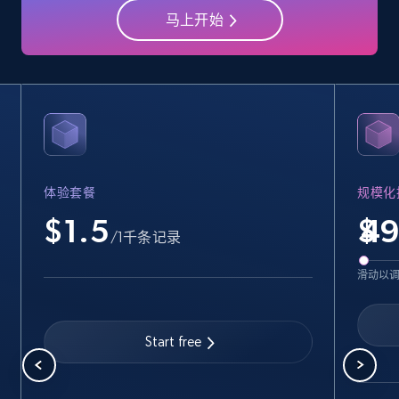
马上开始
Title, Seller name, Brand, Description, Initial
price, Currency, Availability, Reviews count, and
more.
35.3K+
5.7K+
注册使用
体验套餐
规模化
Amazon Reviews
$1.5
$
URL, Product name, Product rating, Product
/1千条记录
rating object, Product rating max, Rating,
Author name, Asin, and more.
滑动以
7.4K+
872+
注册使用
Start free
Walmart - products