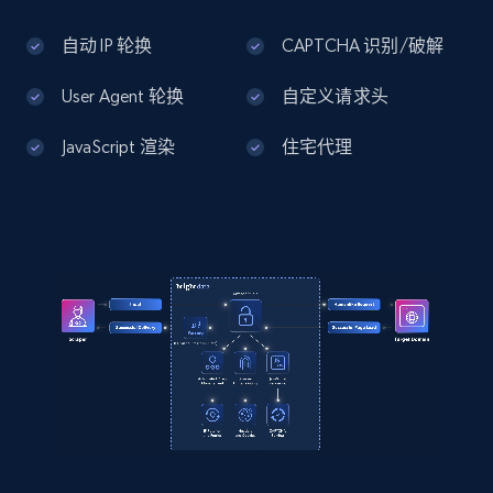
自动 IP 轮换
CAPTCHA 识别/破解
Google Shopping - collects products from
web using keywords
User Agent 轮换
自定义请求头
URL, Product id, Title, Product description,
JavaScript 渲染
住宅代理
Rating, Reviews count, Images, Variations, and
more.
2.4K+
202+
注册使用
Home Depot US
URL, Domain, Country code, Model number,
Sku, Product id, Product name, Manufacturer,
and more.
2.1K+
355+
注册使用