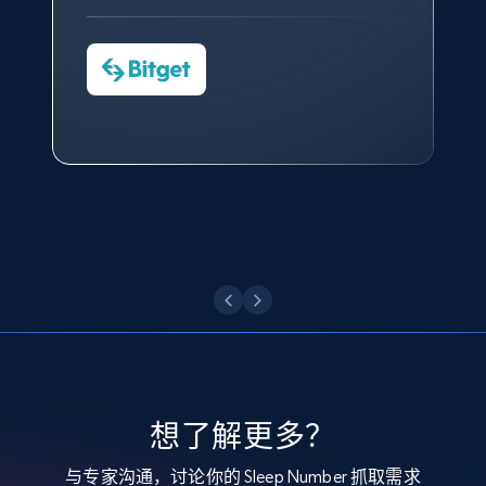
Cheddi Rai
and more.
Nicholas Renotte
Yorgos Panzaris
AdRetreaver CEO
数据科学专家
Charmagne Cruz
Convert Group 的 CTO
1.3K+
176+
注册使用
—— Shopee Philippines Inc. 报告与分析、
点击观看
业务技术与定价负责人
Target - Discover products by specified
UPC
点击观看
URL, Product id, Title, Product description,
Rating, Reviews count, Initial price, Discount,
and more.
1.3K+
176+
注册使用
想了解更多？
Zara - Products
与专家沟通，讨论你的 Sleep Number 抓取需求