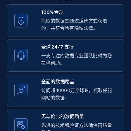
1.9K+
323+
注册使用
100%合规
抓取的数据是通过道德方式获取
的，并符合所有隐私法律。
Etsy - Collect data on products using
specified keywords
全球 24/7 支持
URL, Product id, Listing inventory id, Title, Rating,
一支专注的数据专业团队随时为您
Reviews count shop, Reviews count item, Initial
提供帮助。
price, and more.
1.9K+
323+
注册使用
全面的数据覆盖
访问超40000万全球 IP，抓取任何
网站的数据。
Etsy - Collects data from shop's URL
无与伦比的数据质量
URL, Product id, Listing inventory id, Title, Rating,
Reviews count shop, Reviews count item, Initial
先进的技术和验证方法确保高质量