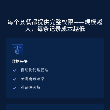
Walmart - products - Collects products by
specific keywords
每个套餐都提供完整权限——规模越
URL, Final price, Sku, Currency, Gtin,
Specifications, Image urls, Top reviews, and
大，每条记录成本越低
more.
5.6K+
877+
注册使用
数据采集
Walmart - products - Discover products by
自动化代理管理
using sku numbers
全浏览器渲染
URL, Final price, Sku, Currency, Gtin,
验证码破解
Specifications, Image urls, Top reviews, and
more.
5.6K+
877+
注册使用