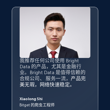
1.3K+
176+
注册使用
Target - Gather data on products using
specified keywords
URL, Product id, Title, Product description,
Rating, Reviews count, Initial price, Discount,
and more.
我推荐任何公司使用 Bright
最重要的是拥有
质量
最好、
数量
Data 的产品，尤其是金融行
最多的数据，而这正是 Bright
1.3K+
176+
注册使用
业。Bright Data 是值得信赖的
Data 和 tgndata 发挥作用的地
合规公司、 服务一流，
方。
产品完
Bright Data 拥有自有代理基础
根据我的使用体验，Bright Data
我们对与 Bright Data 的合作感
我们对 Bright Data 的
可靠性
印
美无瑕，网络快速稳定。
设施，助您持续获取网络数据。
的服务价值不可估量。Bright
到非常满意。各方面都很不错，
象深刻，对整体服务也非常满
此外，他们的网页解锁工具还能
Data 帮助我们采集了充足的公
网络非常稳定，而我们对其客户
意。我们与客户经理保持着定期
George Koutsoudopoulos
Target - Discover products by category url
帮助您轻松绕过烦人的验证码
共网络数据以满足需求，并通过
服务和支持团队也非常认可。
沟通，他的协助对我们非常有帮
Xiaolong Shi
tgndata 的首席执行官 (CEO)
（CAPTCHA）。
URL, Product id, Title, Product description,
其支持团队和开发团队，让我们
助。
Bitget 的爬虫工程师
Rating, Reviews count, Initial price, Discount,
对许多流程进行了优化。