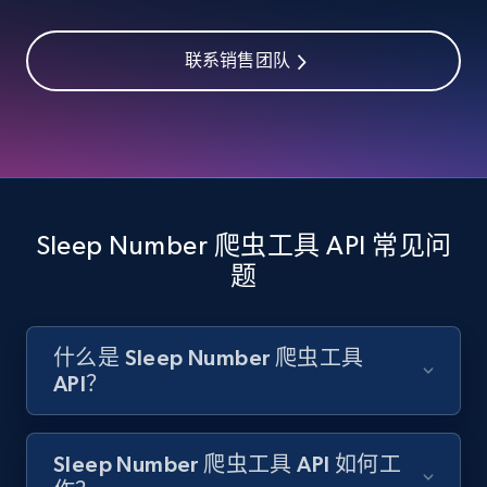
Category id, Product id, Product name, Price,
Currency, Colour code, Colour, Description, and
more.
联系销售团队
1.2K+
208+
注册使用
Zara - Products - discovery by category url
Sleep Number 爬虫工具 API 常见问
Category id, Product id, Product name, Price,
题
Currency, Colour code, Colour, Description, and
more.
什么是 Sleep Number 爬虫工具
1.2K+
208+
注册使用
API？
Sleep Number 爬虫工具 API 如何工
Best Buy products