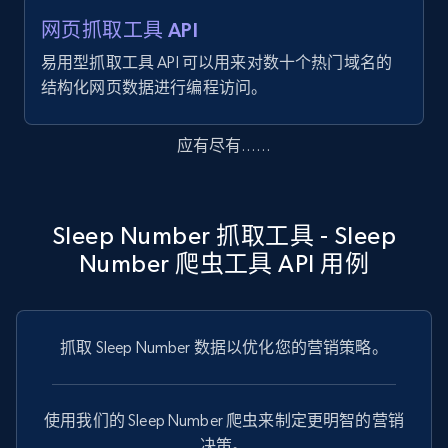
网页抓取工具 API
Amazon products global dataset - Collects
products by best sellers category URL
易用型抓取工具 API 可以用来对数十个热门域名的
结构化网页数据进行编程访问。
Title, Seller name, Brand, Description, Initial
price, Currency, Availability, Reviews count, and
more.
应有尽有……
2.1K+
375+
注册使用
Sleep Number 抓取工具 - Sleep
Number 爬虫工具 API 用例
Amazon products global dataset - Collect
Amazon products by seller URL
Title, Seller name, Brand, Description, Initial
抓取 Sleep Number 数据以优化您的营销策略。
price, Currency, Availability, Reviews count, and
more.
使用我们的 Sleep Number 爬虫来制定更明智的营销
2.1K+
375+
注册使用
决策。