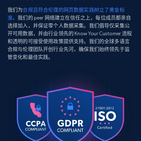
我们为
合规且符合伦理的网页数据实践树立了黄金标
Amazon sellers info
准。
我们的 peer 网络建立在信任之上，每位成员都亲自
Seller id, URL, Seller name, Description, Detailed
选择加入，并保证零个人数据采集。我们倡导仅采集公
info, Stars, Feedbacks, Return policy, and more.
开可用数据，并由行业领先的 Know Your Customer 流程
和透明的可接受使用政策提供支持。我们的全球多语言
2.5K+
378+
注册使用
合规与伦理团队开创行业先河，确保我们始终领先于监
管变化和最佳实践。
eBay
URL, Product id, Title, Seller name, Seller rating,
Seller reviews, Breadcrumbs, Root category, and
more.
2.5K+
359+
注册使用