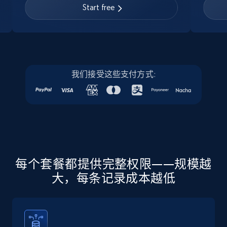
URL, Job posting id, Job title, Company name,
Start free
Company id, Job location, Job summary, Job
seniority level, and more.
15.3K+
2.2K+
注册使用
我们接受这些支付方式:
Linkedin job listings information - Discover
new jobs by keyword
URL, Job posting id, Job title, Company name,
Company id, Job location, Job summary, Job
seniority level, and more.
每个套餐都提供完整权限——规模越
大，每条记录成本越低
15.3K+
2.2K+
注册使用