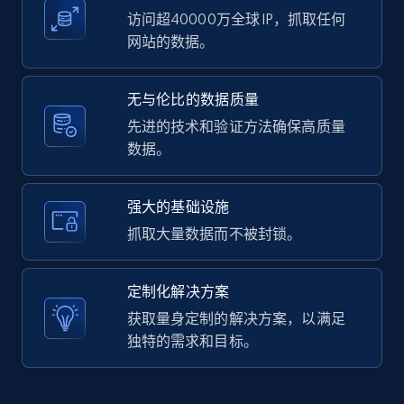
访问超40000万全球 IP，抓取任何
网站的数据。
LinkedIn posts - Discover user's articles by
无与伦比的数据质量
URL
先进的技术和验证方法确保高质量
URL, ID, User id, Use url, Title, Headline, Post
数据。
text, Date posted, and more.
11.3K+
1.5K+
注册使用
强大的基础设施
抓取大量数据而不被封锁。
LinkedIn posts - Discover posts by Profile
定制化解决方案
URL
获取量身定制的解决方案，以满足
URL, ID, User id, Use url, Title, Headline, Post
独特的需求和目标。
text, Date posted, and more.