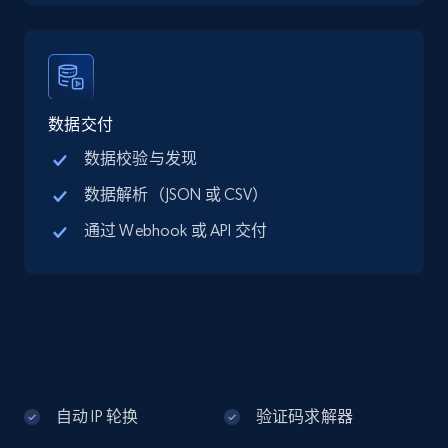
Google Maps full information - discover
records by location search
Place id, URL, Country, Name, Category,
Address, Description, Business details, and
数据交付
more.
数据校验与发现
数据解析（JSON 或 CSV）
13.2K+
1.7K+
注册使用
通过 Webhook 或 API 交付
Google Maps full information - Collect
Google Maps Businesses data by place id
Place id, URL, Country, Name, Category,
Address, Description, Business details, and
more.
自动 IP 轮换
验证码求解器