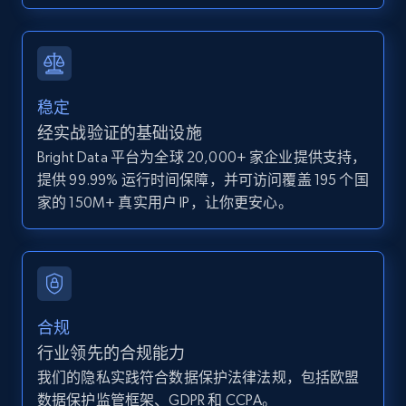
IsCurrentSignedInAgentResponsible, Bedrooms,
and more.
12K+
1.3K+
注册使用
稳定
经实战验证的基础设施
Bright Data 平台为全球 20,000+ 家企业提供支持，
Zillow properties listing information -
提供 99.99% 运行时间保障，并可访问覆盖 195 个国
Discover by custom filters - location, home
家的 150M+ 真实用户 IP，让你更安心。
type and status
Zpid, City, State, HomeStatus, Address,
IsListingClaimedByCurrentSignedInUser,
IsCurrentSignedInAgentResponsible, Bedrooms,
and more.
合规
12K+
1.3K+
注册使用
行业领先的合规能力
我们的隐私实践符合数据保护法律法规，包括欧盟
数据保护监管框架、GDPR 和 CCPA。