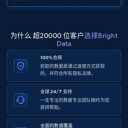
Zillow properties listing information -
Search by parameters on zillow and use the
direct link as input
Zpid, City, State, HomeStatus, Address,
为什么 超20000 位客户
选择Bright
IsListingClaimedByCurrentSignedInUser,
Data
IsCurrentSignedInAgentResponsible, Bedrooms,
and more.
100%合规
抓取的数据是通过道德方式获取
12K+
1.3K+
注册使用
的，并符合所有隐私法律。
全球 24/7 支持
LinkedIn posts
一支专注的数据专业团队随时为您
URL, ID, User id, Use url, Title, Headline, Post
提供帮助。
text, Date posted, and more.
全面的数据覆盖
11.3K+
1.5K+
注册使用