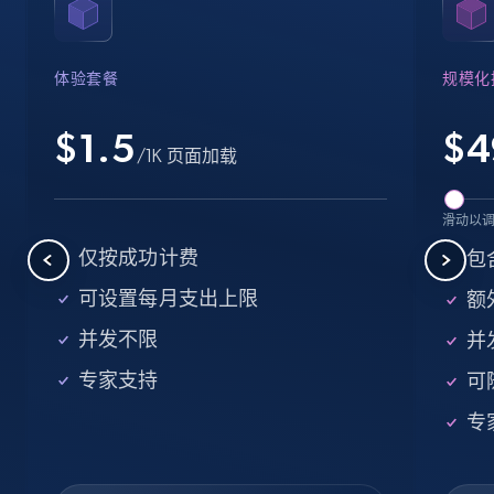
Name, URL, ID, Cb rank, Region, About,
Industries, Operating status, and more.
体验套餐
规模化
15.6K+
1.6K+
注册使用
$1.5
$
4
/1K 页面加载
Crunchbase companies information -
滑动以
Searching data by keyword
仅按成功计费
包
Name, URL, ID, Cb rank, Region, About,
可设置每月支出上限
额外
Industries, Operating status, and more.
并发不限
并
15.6K+
1.6K+
注册使用
专家支持
可
专
Linkedin job listings information