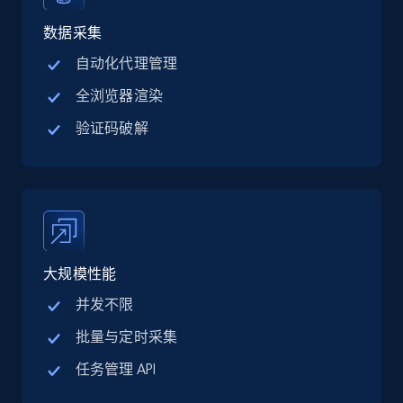
Linkedin job listings information - Discover
jobs by company URL
数据采集
URL, Job posting id, Job title, Company name,
自动化代理管理
Company id, Job location, Job summary, Job
全浏览器渲染
seniority level, and more.
验证码破解
15.3K+
2.2K+
注册使用
Google Maps full information
Place id, URL, Country, Name, Category,
大规模性能
Address, Description, Business details, and
more.
并发不限
批量与定时采集
13.2K+
1.7K+
注册使用
任务管理 API