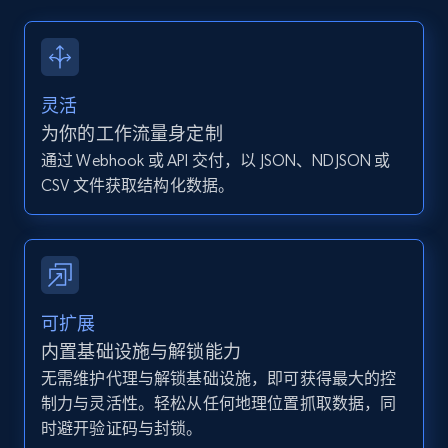
13.2K+
1.6K+
注册使用
灵活
Instagram - Posts - Collects posts from a
为你的工作流量身定制
specific URLs by using profile URL
通过 Webhook 或 API 交付，以 JSON、NDJSON 或
URL, User posted, Description, Hashtags, Num
CSV 文件获取结构化数据。
comments, Date posted, Likes, Photos, and
more.
13.2K+
1.6K+
注册使用
可扩展
内置基础设施与解锁能力
无需维护代理与解锁基础设施，即可获得最大的控
Zillow properties listing information
制力与灵活性。轻松从任何地理位置抓取数据，同
Zpid, City, State, HomeStatus, Address,
时避开验证码与封锁。
IsListingClaimedByCurrentSignedInUser,