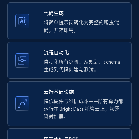
35.2K+
5.7K+
注册使用
代码生成
将简单提示词转化为完整的爬虫代
码，开箱即用。
Amazon products - Collects products by
specific keywords
流程自动化
Title, Seller name, Brand, Description, Initial
自动化所有步骤：从规划、schema
price, Currency, Availability, Reviews count, and
生成到代码创建与测试。
more.
35.2K+
5.7K+
注册使用
云端基础设施
降低硬件与维护成本——所有算力都
运行在 Bright Data 托管云上，按需
瞬时扩展。
Amazon products - find products by using
upc numbers
Title, Seller name, Brand, Description, Initial