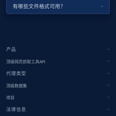
有哪些文件格式可用？
URL, Title, Youtuber, Youtuber md5, Video url,
Video length, Likes, Views, and more.
8.1K+
713+
注册使用
产品
Youtube - Videos posts - Collect YouTube
posts by hashtags
顶级网页抓取工具API
URL, Title, Youtuber, Youtuber md5, Video url,
Video length, Likes, Views, and more.
代理类型
顶级数据集
8.1K+
713+
注册使用
项目
法律信息
Youtube - Videos posts - Discovery records