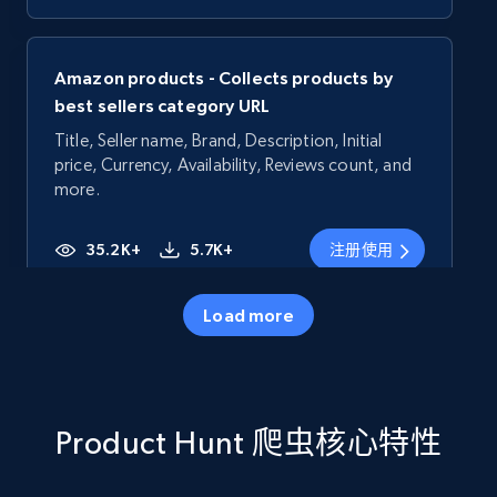
Amazon products - Collects products by
best sellers category URL
Title, Seller name, Brand, Description, Initial
price, Currency, Availability, Reviews count, and
more.
35.2K+
5.7K+
注册使用
Load more
Amazon products - Collects products by
specific category URL
Title, Seller name, Brand, Description, Initial
Product Hunt 爬虫核心特性
price, Currency, Availability, Reviews count, and
more.