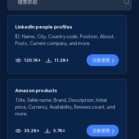
LinkedIn people profiles
ID, Name, City, Country code, Position, About,
Posts, Current company, and more.
120.1K+
11.2K+
注册使用
Amazon products
Title, Seller name, Brand, Description, Initial
price, Currency, Availability, Reviews count, and
more.
35.2K+
5.7K+
注册使用