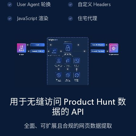
13.2K+
1.7K+
注册使用
User Agent 轮换
自定义 Headers
JavaScript 渲染
住宅代理
Google Maps full information - Discover
new records by Customer ID
Place id, URL, Country, Name, Category,
Address, Description, Business details, and
more.
13.2K+
1.7K+
注册使用
用于无缝访问 Product Hunt 数
Instagram - Posts
据的 API
URL, User posted, Description, Hashtags, Num
comments, Date posted, Likes, Photos, and
全面、可扩展且合规的网页数据提取
more.