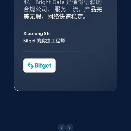
业。Bright Data 是值得信赖的
Data 和 tgndata 发挥作用的地
合规公司、 服务一流，
方。
产品完
Bright Data 拥有自有代理基础
根据我的使用体验，Bright Data
我们对与 Bright Data 的合作感
我们对 Bright Data 的
可靠性
印
美无瑕，网络快速稳定。
设施，助您持续获取网络数据。
的服务价值不可估量。Bright
到非常满意。各方面都很不错，
象深刻，对整体服务也非常满
此外，他们的网页解锁工具还能
Data 帮助我们采集了充足的公
网络非常稳定，而我们对其客户
意。我们与客户经理保持着定期
X (formerly Twitter) - Posts - Collecting
George Koutsoudopoulos
帮助您轻松绕过烦人的验证码
共网络数据以满足需求，并通过
服务和支持团队也非常认可。
沟通，他的协助对我们非常有帮
Twitter posts URLs
Xiaolong Shi
tgndata 的首席执行官 (CEO)
（CAPTCHA）。
其支持团队和开发团队，让我们
助。
Bitget 的爬虫工程师
ID, User posted, Name, Description, Date
对许多流程进行了优化。
posted, Photos, URL, Quoted post, and more.
Cheddi Rai
Nicholas Renotte
Yorgos Panzaris
AdRetreaver CEO
数据科学专家
Charmagne Cruz
Convert Group 的 CTO
10.3K+
1.2K+
注册使用
—— Shopee Philippines Inc. 报告与分析、
点击观看
业务技术与定价负责人
X (formerly Twitter) - Posts - Getting x
posts by array of profiles
点击观看
ID, User posted, Name, Description, Date
posted, Photos, URL, Quoted post, and more.