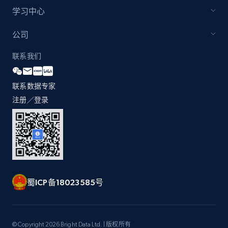
by Explore page URL
学习中心
URL, Title, Youtuber, Youtuber md5, Video url,
Video length, Likes, Views, and more.
公司
联系我们
8.1K+
713+
注册使用
联系数据专家
注册／登录
Youtube - Videos posts - Discovery videos
by podcast url
URL, Title, Youtuber, Youtuber md5, Video url,
Video length, Likes, Views, and more.
8.1K+
713+
注册使用
蜀ICP备18023585号
Amazon Reviews
© Copyright 2026 Bright Data Ltd. | 版权所有