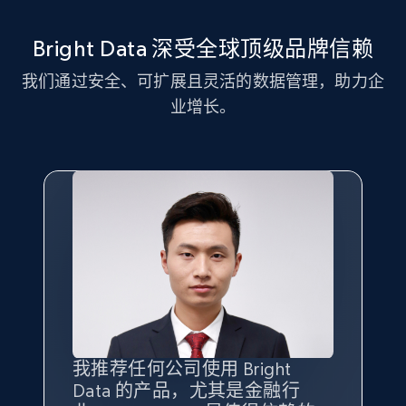
11.3K+
1.5K+
注册使用
Bright Data 深受全球顶级品牌信赖
我们通过安全、可扩展且灵活的数据管理，助力企
LinkedIn posts - Discover new posts
业增长。
company URL
URL, ID, User id, Use url, Title, Headline, Post
text, Date posted, and more.
11.3K+
1.5K+
注册使用
X (formerly Twitter) - Posts
ID, User posted, Name, Description, Date
posted, Photos, URL, Quoted post, and more.
我推荐任何公司使用 Bright
最重要的是拥有
质量
最好、
数量
Data 的产品，尤其是金融行
最多的数据，而这正是 Bright
10.3K+
1.2K+
注册使用