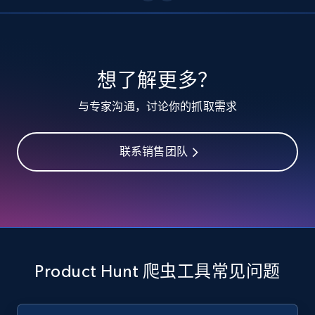
10.3K+
1.2K+
注册使用
TikTok - Profiles
想了解更多？
Account id, Nickname, Biography, Awg
与专家沟通，讨论你的抓取需求
engagement rate, Comment engagement rate,
Like engagement rate, Bio link, Predicted lang,
and more.
联系销售团队
8.3K+
963+
注册使用
TikTok - Profiles - Discover by search URL
and country
Product Hunt 爬虫工具常见问题
Account id, Nickname, Biography, Awg
engagement rate, Comment engagement rate,