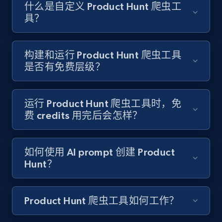
Like engagement rate, Bio link, Predicted lang,
什么是自定义 Product Hunt 爬虫工
and more.
具？
8.3K+
963+
注册使用
构建和运行 Product Hunt 爬虫工具
是否有免费层级？
Youtube - Videos posts
URL, Title, Youtuber, Youtuber md5, Video url,
运行 Product Hunt 爬虫工具时，免
Video length, Likes, Views, and more.
费 credits 用完后会怎样？
8.1K+
713+
注册使用
如何使用 AI prompt 创建 Product
Hunt？
Youtube - Videos posts - Search new
Product Hunt 爬虫工具如何工作？
youtube videos by keyword
URL, Title, Youtuber, Youtuber md5, Video url,