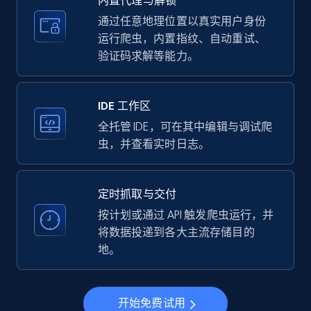
内置代理与解锁
price, Currency, Availability, Reviews count, and
more.
通过任意地理位置以真实用户身份
运行爬虫，内置指纹、自动重试、
验证码求解等能力。
35.2K+
5.7K+
注册使用
IDE 工作区
LinkedIn company information
全托管 IDE，可在其中编辑与调试爬
虫，并查看实时日志。
ID, Name, Country code, Locations, Followers,
Employees in linkedin, About, Specialties, and
more.
定时抓取与交付
按计划或通过 API 触发爬虫运行，并
33.5K+
3.5K+
注册使用
将数据投递到各大主流存储目的
地。
Instagram - Profiles
开始免费试用
Account, Fbid, ID, Followers, Posts count, Is