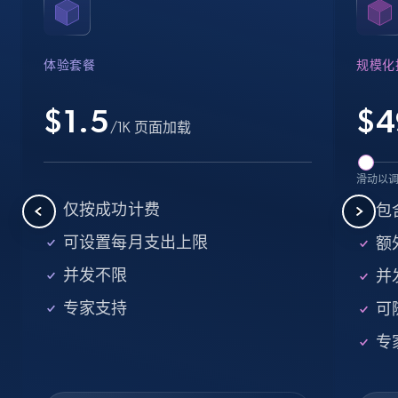
Name, URL, ID, Cb rank, Region, About,
Industries, Operating status, and more.
体验套餐
规模化
15.6K+
1.6K+
注册使用
$1.5
$
4
/1K 页面加载
Crunchbase companies information -
滑动以
Searching data by keyword
仅按成功计费
包
Name, URL, ID, Cb rank, Region, About,
可设置每月支出上限
额外
Industries, Operating status, and more.
并发不限
并
15.6K+
1.6K+
注册使用
专家支持
可
专
Linkedin job listings information