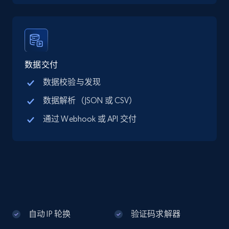
Google Maps full information - discover
records by location search
Place id, URL, Country, Name, Category,
Address, Description, Business details, and
数据交付
more.
数据校验与发现
数据解析（JSON 或 CSV）
13.3K+
1.7K+
注册使用
通过 Webhook 或 API 交付
Google Maps full information - Collect
Google Maps Businesses data by place id
Place id, URL, Country, Name, Category,
Address, Description, Business details, and
more.
自动 IP 轮换
验证码求解器