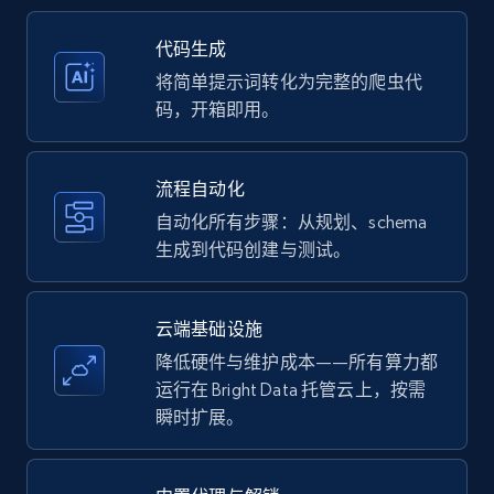
35.3K+
5.7K+
注册使用
代码生成
将简单提示词转化为完整的爬虫代
码，开箱即用。
Amazon products - Collects products by
specific keywords
流程自动化
Title, Seller name, Brand, Description, Initial
自动化所有步骤：从规划、schema
price, Currency, Availability, Reviews count, and
生成到代码创建与测试。
more.
35.3K+
5.7K+
注册使用
云端基础设施
降低硬件与维护成本——所有算力都
运行在 Bright Data 托管云上，按需
瞬时扩展。
Amazon products - find products by using
upc numbers
Title, Seller name, Brand, Description, Initial