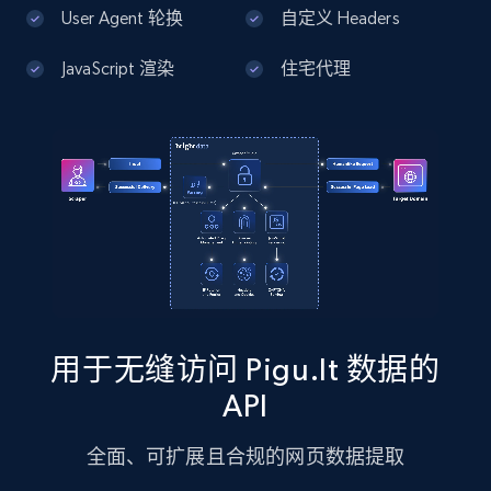
13.3K+
1.7K+
注册使用
User Agent 轮换
自定义 Headers
JavaScript 渲染
住宅代理
Google Maps full information - Discover
new records by Customer ID
Place id, URL, Country, Name, Category,
Address, Description, Business details, and
more.
13.3K+
1.7K+
注册使用
用于无缝访问 Pigu.lt 数据的
Instagram - Posts
API
URL, User posted, Description, Hashtags, Num
comments, Date posted, Likes, Photos, and
全面、可扩展且合规的网页数据提取
more.