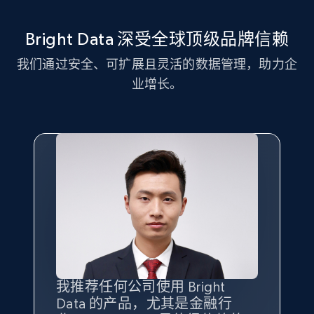
11.3K+
1.5K+
注册使用
Bright Data 深受全球顶级品牌信赖
我们通过安全、可扩展且灵活的数据管理，助力企
LinkedIn posts - Discover new posts
业增长。
company URL
URL, ID, User id, Use url, Title, Headline, Post
text, Date posted, and more.
11.3K+
1.5K+
注册使用
X (formerly Twitter) - Posts
ID, User posted, Name, Description, Date
posted, Photos, URL, Quoted post, and more.
我推荐任何公司使用 Bright
最重要的是拥有
质量
最好、
数量
Data 的产品，尤其是金融行
最多的数据，而这正是 Bright
10.4K+
1.2K+
注册使用