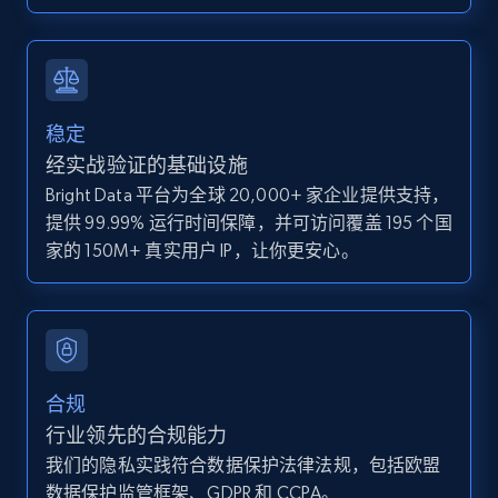
IsCurrentSignedInAgentResponsible, Bedrooms,
and more.
12K+
1.3K+
注册使用
稳定
经实战验证的基础设施
Bright Data 平台为全球 20,000+ 家企业提供支持，
Zillow properties listing information -
提供 99.99% 运行时间保障，并可访问覆盖 195 个国
Discover by custom filters - location, home
家的 150M+ 真实用户 IP，让你更安心。
type and status
Zpid, City, State, HomeStatus, Address,
IsListingClaimedByCurrentSignedInUser,
IsCurrentSignedInAgentResponsible, Bedrooms,
and more.
合规
12K+
1.3K+
注册使用
行业领先的合规能力
我们的隐私实践符合数据保护法律法规，包括欧盟
数据保护监管框架、GDPR 和 CCPA。