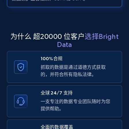
Zillow properties listing information -
Search by parameters on zillow and use the
direct link as input
Zpid, City, State, HomeStatus, Address,
为什么 超20000 位客户
选择Bright
IsListingClaimedByCurrentSignedInUser,
Data
IsCurrentSignedInAgentResponsible, Bedrooms,
and more.
100%合规
抓取的数据是通过道德方式获取
12K+
1.3K+
注册使用
的，并符合所有隐私法律。
全球 24/7 支持
LinkedIn posts
一支专注的数据专业团队随时为您
URL, ID, User id, Use url, Title, Headline, Post
提供帮助。
text, Date posted, and more.
全面的数据覆盖
11.3K+
1.5K+
注册使用