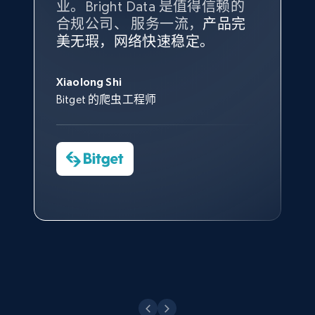
业。Bright Data 是值得信赖的
Data 和 tgndata 发挥作用的地
合规公司、 服务一流，
方。
产品完
Bright Data 拥有自有代理基础
根据我的使用体验，Bright Data
我们对与 Bright Data 的合作感
我们对 Bright Data 的
可靠性
印
美无瑕，网络快速稳定。
设施，助您持续获取网络数据。
的服务价值不可估量。Bright
到非常满意。各方面都很不错，
象深刻，对整体服务也非常满
此外，他们的网页解锁工具还能
Data 帮助我们采集了充足的公
网络非常稳定，而我们对其客户
意。我们与客户经理保持着定期
X (formerly Twitter) - Posts - Collecting
George Koutsoudopoulos
帮助您轻松绕过烦人的验证码
共网络数据以满足需求，并通过
服务和支持团队也非常认可。
沟通，他的协助对我们非常有帮
Twitter posts URLs
Xiaolong Shi
tgndata 的首席执行官 (CEO)
（CAPTCHA）。
其支持团队和开发团队，让我们
助。
Bitget 的爬虫工程师
ID, User posted, Name, Description, Date
对许多流程进行了优化。
posted, Photos, URL, Quoted post, and more.
Cheddi Rai
Nicholas Renotte
Yorgos Panzaris
AdRetreaver CEO
数据科学专家
Charmagne Cruz
Convert Group 的 CTO
10.4K+
1.2K+
注册使用
—— Shopee Philippines Inc. 报告与分析、
点击观看
业务技术与定价负责人
X (formerly Twitter) - Posts - Getting x
posts by array of profiles
点击观看
ID, User posted, Name, Description, Date
posted, Photos, URL, Quoted post, and more.