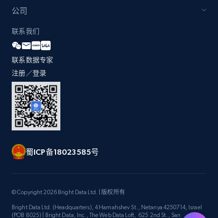
by Explore page URL
公司
URL, Title, Youtuber, Youtuber md5, Video url,
Video length, Likes, Views, and more.
联系我们
8.1K+
716+
注册使用
联系数据专家
注册／登录
Youtube - Videos posts - Discovery videos
by podcast url
URL, Title, Youtuber, Youtuber md5, Video url,
Video length, Likes, Views, and more.
蜀ICP备18023585号
8.1K+
716+
注册使用
© Copyright 2026 Bright Data Ltd. | 版权所有
Bright Data Ltd. (Headquarters), 4 Hamahshev St., Netanya 4250714, Israel
Amazon Reviews
(POB 8025) | Bright Data, Inc., The Web Data Loft, 625 2nd St., San