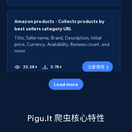
Amazon products - Collects products by
best sellers category URL
Title, Seller name, Brand, Description, Initial
price, Currency, Availability, Reviews count, and
more.
35.3K+
5.7K+
注册使用
Load more
Amazon products - Collects products by
specific category URL
Title, Seller name, Brand, Description, Initial
Pigu.lt 爬虫核心特性
price, Currency, Availability, Reviews count, and
more.