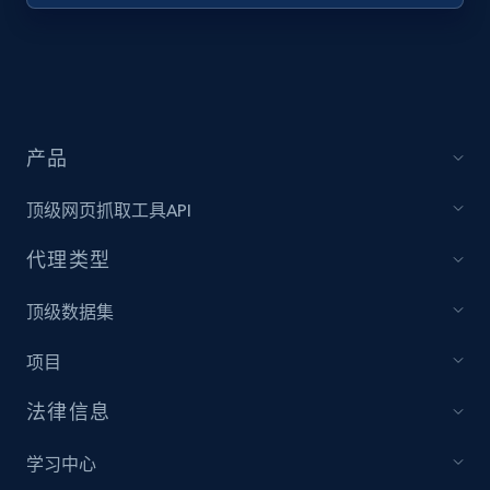
URL, Title, Youtuber, Youtuber md5, Video url,
Video length, Likes, Views, and more.
8.1K+
716+
注册使用
产品
顶级网页抓取工具API
Youtube - Videos posts - Collect YouTube
posts by hashtags
代理类型
URL, Title, Youtuber, Youtuber md5, Video url,
Video length, Likes, Views, and more.
顶级数据集
项目
8.1K+
716+
注册使用
法律信息
学习中心
Youtube - Videos posts - Discovery records