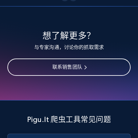
10.4K+
1.2K+
注册使用
TikTok - Profiles
想了解更多？
Account id, Nickname, Biography, Awg
与专家沟通，讨论你的抓取需求
engagement rate, Comment engagement rate,
Like engagement rate, Bio link, Predicted lang,
and more.
联系销售团队
8.3K+
963+
注册使用
TikTok - Profiles - Discover by search URL
and country
Pigu.lt 爬虫工具常见问题
Account id, Nickname, Biography, Awg
engagement rate, Comment engagement rate,