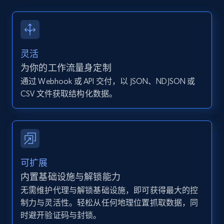
13.2K+
1.6K+
注册使用
灵活
Instagram - Posts - Collects posts from a
为你的工作流量身定制
specific URLs by using profile URL
通过 Webhook 或 API 交付，以 JSON、NDJSON 或
URL, User posted, Description, Hashtags, Num
CSV 文件获取结构化数据。
comments, Date posted, Likes, Photos, and
more.
13.2K+
1.6K+
注册使用
可扩展
内置基础设施与解锁能力
无需维护代理与解锁基础设施，即可获得最大的控
Zillow properties listing information
制力与灵活性。轻松从任何地理位置抓取数据，同
Zpid, City, State, HomeStatus, Address,
时避开验证码与封锁。
IsListingClaimedByCurrentSignedInUser,