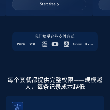
URL, Job posting id, Job title, Company name,
Start free
Company id, Job location, Job summary, Job
seniority level, and more.
15.3K+
2.2K+
注册使用
我们接受这些支付方式:
Linkedin job listings information - Discover
new jobs by keyword
URL, Job posting id, Job title, Company name,
Company id, Job location, Job summary, Job
seniority level, and more.
每个套餐都提供完整权限——规模越
大，每条记录成本越低
15.3K+
2.2K+
注册使用