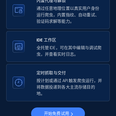
内置代理与解锁
price, Currency, Availability, Reviews count, and
more.
通过任意地理位置以真实用户身份
运行爬虫，内置指纹、自动重试、
验证码求解等能力。
35.3K+
5.7K+
注册使用
IDE 工作区
LinkedIn company information
全托管 IDE，可在其中编辑与调试爬
虫，并查看实时日志。
ID, Name, Country code, Locations, Followers,
Employees in linkedin, About, Specialties, and
more.
定时抓取与交付
按计划或通过 API 触发爬虫运行，并
33.5K+
3.5K+
注册使用
将数据投递到各大主流存储目的
地。
Instagram - Profiles
开始免费试用
Account, Fbid, ID, Followers, Posts count, Is