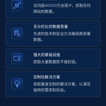
访问超40000万全球 IP，抓取任何
网站的数据。
LinkedIn posts - Discover user's articles by
无与伦比的数据质量
URL
先进的技术和验证方法确保高质量
URL, ID, User id, Use url, Title, Headline, Post
数据。
text, Date posted, and more.
11.3K+
1.5K+
注册使用
强大的基础设施
抓取大量数据而不被封锁。
LinkedIn posts - Discover posts by Profile
定制化解决方案
URL
获取量身定制的解决方案，以满足
URL, ID, User id, Use url, Title, Headline, Post
独特的需求和目标。
text, Date posted, and more.