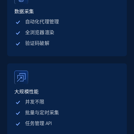
Linkedin job listings information - Discover
jobs by company URL
数据采集
URL, Job posting id, Job title, Company name,
自动化代理管理
Company id, Job location, Job summary, Job
全浏览器渲染
seniority level, and more.
验证码破解
15.3K+
2.2K+
注册使用
Google Maps full information
Place id, URL, Country, Name, Category,
大规模性能
Address, Description, Business details, and
more.
并发不限
批量与定时采集
13.3K+
1.7K+
注册使用
任务管理 API