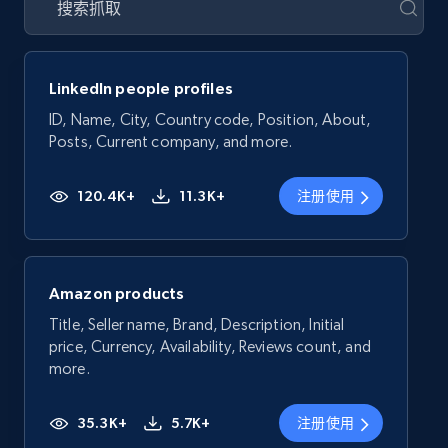
LinkedIn people profiles
ID, Name, City, Country code, Position, About,
Posts, Current company, and more.
120.4K+
11.3K+
注册使用
Amazon products
Title, Seller name, Brand, Description, Initial
price, Currency, Availability, Reviews count, and
more.
35.3K+
5.7K+
注册使用