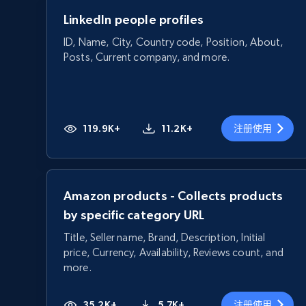
LinkedIn people profiles
ID, Name, City, Country code, Position, About,
Posts, Current company, and more.
119.9K+
11.2K+
注册使用
Amazon products - Collects products
by specific category URL
Title, Seller name, Brand, Description, Initial
price, Currency, Availability, Reviews count, and
more.
35.2K+
5.7K+
注册使用