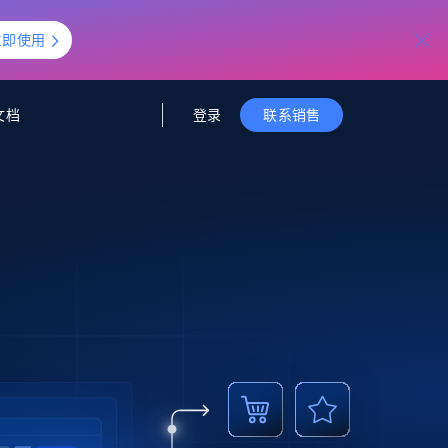
立即使用
登录
文档
联系销售
据与洞察
据及洞察
源
公司
初创企业计划
零售情报
零售
新
起价
$2000/月
解锁实时电商洞察与AI驱动的业务推荐
洞察
联盟推荐
演示智能体
企业级数据服务
托管式数据
起价
为企业级数据收集量身定制
$1500/月
采集
信任中心
集成
Deep Lookup
测试版
Bright SDK
在海量级网页数据上运行复杂
查询