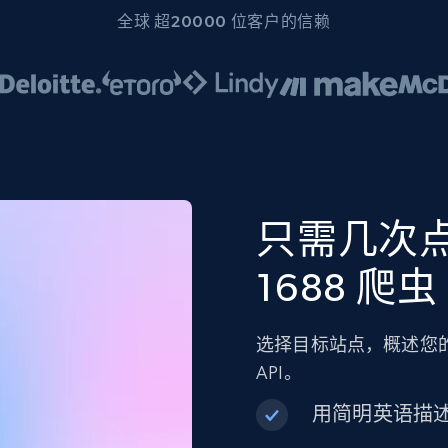
全球 超20000 位客户的信赖
只需几次
1688 爬虫
选择目标站点，概述您的
API。
用简明英语描