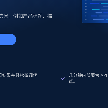
产品技术视频
细信息，例如产品标题、描
起价
数据中心代理
$0.9/IP
B
静态ISP代理
130万+ 超高速静态住宅代理
始
览结果并轻松微调代
几分钟内部署为 API
。
点。