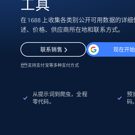
工具
代理基础设施
代理服务
在 1688 上收集各类别公开可用数据的详
动态代理
起价
述、价格、供应商所在地和联系方式。
$5
$2.5/G
免费套餐
动态代理
5折
超40000万 万高速真人住宅代理
起价
ISP 代理
$1.3/IP
数据中心代理
联系销售
现在开
用于数据获取的高速代理
支持
支付宝
等多种支付方式
从提示词到爬虫，全程
预
零代码。
码