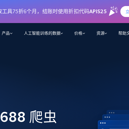
 抓取工具75折6个月，结账时使用折扣代码
APIS25
产品
人工智能训练的数据
价格
资源
帮助
智能体 WEB 执行
数据源
数据源
数
数
资
学习中心
搜索及提取
抓取APIs
抓取APIs
起价
$1
$0.75/1k 记录条
请求
容
让 AI 应用具备搜索与爬取整个网络的能力
从 600+ 个网站获取实时数据
免费套餐
博客
领英
电商
社交媒体
ChatGPT
智能体浏览器
爬虫工作室定价
起价
爬虫工作室
练人形机
让智能体浏览网站并自动执行任务
$1/1k请求
案例研究
免费套餐
将任何网站转化为数据管道
亮数据 MCP
免费
起价
数据集
数据集
网络研讨会
站式工具包，全面解锁网页
请求
$250/100K 记录条
集
来自 600+ 个域名的预收集数据
1688 爬虫
起价
领英
电商
社交媒体
房地产
代理位置
缓存速递
$0.2/1k HTML
缓存速递
实时网页数据，采集即交付