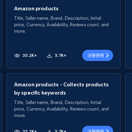
Amazon products
Title, Seller name, Brand, Description, Initial
price, Currency, Availability, Reviews count, and
more.
35.2K+
5.7K+
注册使用
Amazon products - Collects products
by specific keywords
Title, Seller name, Brand, Description, Initial
price, Currency, Availability, Reviews count, and
more.
35.2K+
5.7K+
注册使用