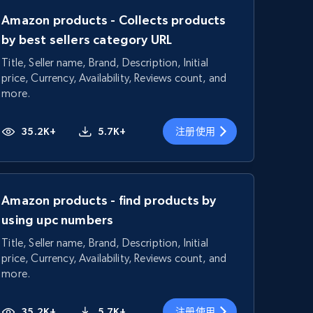
Amazon products - Collects products
by best sellers category URL
Title, Seller name, Brand, Description, Initial
price, Currency, Availability, Reviews count, and
more.
35.2K+
5.7K+
注册使用
Amazon products - find products by
using upc numbers
Title, Seller name, Brand, Description, Initial
price, Currency, Availability, Reviews count, and
more.
35.2K+
5.7K+
注册使用