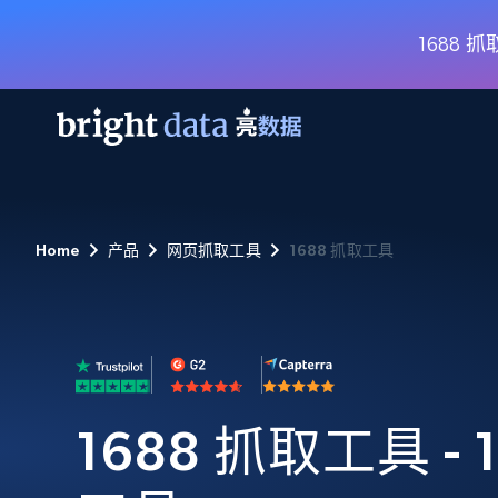
1688
网页数据抓取 API
多模态训练
网页数据抓取 API
工具
Home
产品
网页抓取工具
1688 抓取工具
网页解锁 API
视频与媒体数据
网页解锁 API
起价
$1/ 每1 次
告别封锁和验证码
获得取之不尽的视频，图片及更多内
免费套餐
第三方工具集成
Discover API
视频信息流——为 VLA 准备就绪
免费
起价
爬虫 API
$1/1k请求
始终在线的代理实时网页发现
获取持续、定向的网页视频，用于训
浏览器扩展
器人策略
搜索引擎结果页 API
搜索引擎 API
起价
数据包
代理网络检查
按需获取多引擎搜索结果
$1/ 每1 次
免费套餐
为各行各业生成可直接用于LLM的数据
Google
Bing
Duckduckgo
Yandex
1688 抓取工具 - 
起价
网站地图
爬虫浏览器 API
爬虫浏览器 API
$5/GB
键启动内置隐匿模式的远程浏览器