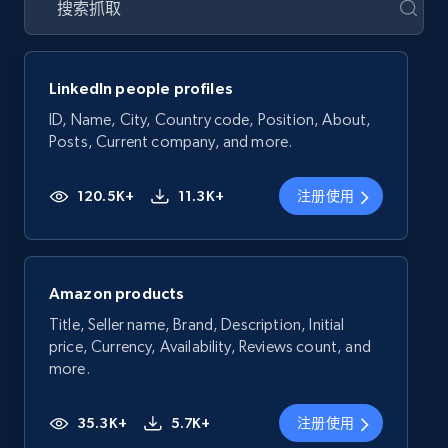
LinkedIn people profiles
ID, Name, City, Country code, Position, About,
Posts, Current company, and more.
120.5K+
11.3K+
注册使用
Amazon products
Title, Seller name, Brand, Description, Initial
price, Currency, Availability, Reviews count, and
more.
35.3K+
5.7K+
注册使用