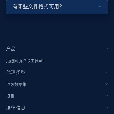
有哪些文件格式可用？
URL, Title, Youtuber, Youtuber md5, Video url,
Video length, Likes, Views, and more.
8.1K+
716+
注册使用
产品
Youtube - Videos posts - Collect YouTube
posts by hashtags
顶级网页抓取工具API
URL, Title, Youtuber, Youtuber md5, Video url,
Video length, Likes, Views, and more.
代理类型
顶级数据集
8.1K+
716+
注册使用
项目
法律信息
Youtube - Videos posts - Discovery records