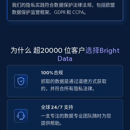
我们的隐私实践符合数据保护法律法规，包括欧盟
Zillow properties listing information -
数据保护监管框架、GDPR 和 CCPA。
Search by parameters on zillow and use the
direct link as input
Zpid, City, State, HomeStatus, Address,
IsListingClaimedByCurrentSignedInUser,
IsCurrentSignedInAgentResponsible, Bedrooms,
为什么 超20000 位客户
选择Bright
and more.
Data
12K+
1.3K+
注册使用
100%合规
抓取的数据是通过道德方式获取
的，并符合所有隐私法律。
LinkedIn posts
URL, ID, User id, Use url, Title, Headline, Post
全球 24/7 支持
text, Date posted, and more.
一支专注的数据专业团队随时为您
提供帮助。
11.3K+
1.5K+
注册使用