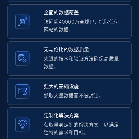
全面的数据覆盖
访问超40000万全球 IP，抓取任何
LinkedIn posts - Discover user's articles by
网站的数据。
URL
URL, ID, User id, Use url, Title, Headline, Post
无与伦比的数据质量
text, Date posted, and more.
先进的技术和验证方法确保高质量
数据。
11.3K+
1.5K+
注册使用
强大的基础设施
抓取大量数据而不被封锁。
LinkedIn posts - Discover posts by Profile
URL
定制化解决方案
URL, ID, User id, Use url, Title, Headline, Post
text, Date posted, and more.
获取量身定制的解决方案，以满足
独特的需求和目标。