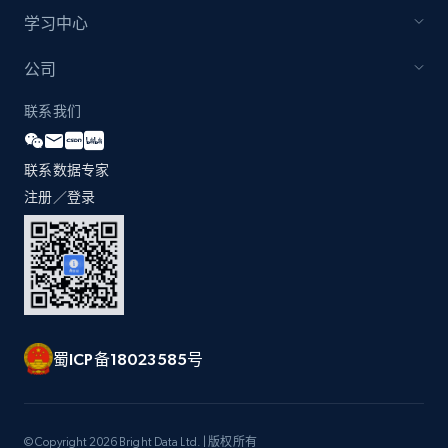
by Explore page URL
学习中心
URL, Title, Youtuber, Youtuber md5, Video url,
Video length, Likes, Views, and more.
公司
联系我们
8.1K+
716+
注册使用
联系数据专家
注册／登录
Youtube - Videos posts - Discovery videos
by podcast url
URL, Title, Youtuber, Youtuber md5, Video url,
Video length, Likes, Views, and more.
8.1K+
716+
注册使用
蜀ICP备18023585号
Amazon Reviews
© Copyright 2026 Bright Data Ltd. | 版权所有