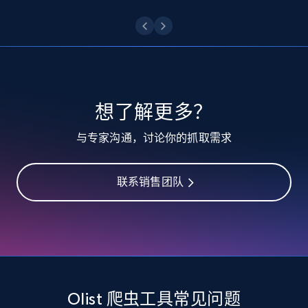
10.4K+
1.2K+
注册使用
TikTok - Profiles
Account id, Nickname, Biography, Awg
engagement rate, Comment engagement rate,
想了解更多？
Like engagement rate, Bio link, Predicted lang,
and more.
与专家沟通，讨论你的抓取需求
8.3K+
963+
注册使用
联系销售团队
TikTok - Profiles - Discover by search URL
and country
Account id, Nickname, Biography, Awg
engagement rate, Comment engagement rate,
Olist 爬虫工具常见问题