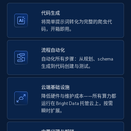
35.3K+
5.7K+
注册使用
代码生成
将简单提示词转化为完整的爬虫代
码，开箱即用。
Amazon products - Collects products by
specific keywords
流程自动化
Title, Seller name, Brand, Description, Initial
自动化所有步骤：从规划、schema
price, Currency, Availability, Reviews count, and
生成到代码创建与测试。
more.
35.3K+
5.7K+
注册使用
云端基础设施
降低硬件与维护成本——所有算力都
运行在 Bright Data 托管云上，按需
瞬时扩展。
Amazon products - find products by using
upc numbers
Title, Seller name, Brand, Description, Initial