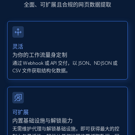
全面、可扩展且合规的网页数据提取
13.2K+
1.6K+
注册使用
Instagram - Posts - Collects posts from a
灵活
specific URLs by using profile URL
为你的工作流量身定制
URL, User posted, Description, Hashtags, Num
comments, Date posted, Likes, Photos, and
通过 Webhook 或 API 交付，以 JSON、NDJSON 或
more.
CSV 文件获取结构化数据。
13.2K+
1.6K+
注册使用
可扩展
Zillow properties listing information
内置基础设施与解锁能力
Zpid, City, State, HomeStatus, Address,
无需维护代理与解锁基础设施，即可获得最大的控
IsListingClaimedByCurrentSignedInUser,