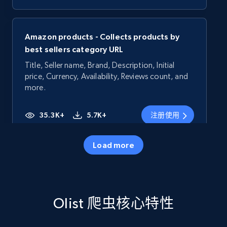
Amazon products - Collects products by
best sellers category URL
Title, Seller name, Brand, Description, Initial
price, Currency, Availability, Reviews count, and
more.
35.3K+
5.7K+
注册使用
Load more
Amazon products - Collects products by
specific category URL
Title, Seller name, Brand, Description, Initial
Olist 爬虫核心特性
price, Currency, Availability, Reviews count, and
more.