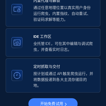
内置代理与解锁
price, Currency, Availability, Reviews count, and
more.
通过任意地理位置以真实用户身份
运行爬虫，内置指纹、自动重试、
验证码求解等能力。
35.3K+
5.7K+
注册使用
IDE 工作区
LinkedIn company information
全托管 IDE，可在其中编辑与调试爬
虫，并查看实时日志。
ID, Name, Country code, Locations, Followers,
Employees in linkedin, About, Specialties, and
more.
定时抓取与交付
按计划或通过 API 触发爬虫运行，并
33.6K+
3.5K+
注册使用
将数据投递到各大主流存储目的
地。
Instagram - Profiles
开始免费试用
Account, Fbid, ID, Followers, Posts count, Is