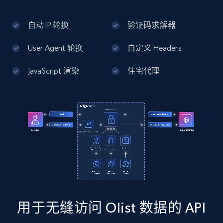
13.3K+
1.7K+
注册使用
自动 IP 轮换
验证码求解器
User Agent 轮换
自定义 Headers
Google Maps full information - Discover
new records by Customer ID
JavaScript 渲染
住宅代理
Place id, URL, Country, Name, Category,
Address, Description, Business details, and
more.
13.3K+
1.7K+
注册使用
Instagram - Posts
URL, User posted, Description, Hashtags, Num
comments, Date posted, Likes, Photos, and
用于无缝访问 Olist 数据的 API
more.