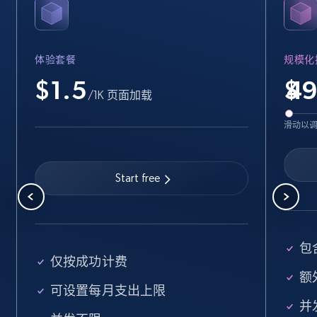
Name, URL, ID, Cb rank, Region, About,
Industries, Operating status, and more.
体验套餐
规模化
15.6K+
1.6K+
注册使用
$1.5
$
/1K 页面加载
滑动以
Crunchbase companies information -
Searching data by keyword
Start free
Name, URL, ID, Cb rank, Region, About,
Industries, Operating status, and more.
15.6K+
1.6K+
注册使用
包
仅按成功计费
额外
可设置每月支出上限
Linkedin job listings information
并