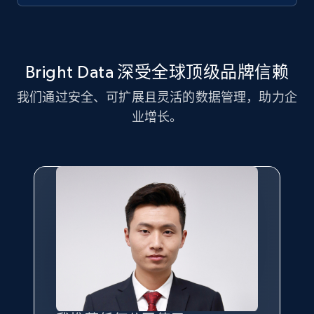
11.3K+
1.5K+
注册使用
Bright Data 深受全球顶级品牌信赖
LinkedIn posts - Discover new posts
company URL
我们通过安全、可扩展且灵活的数据管理，助力企
URL, ID, User id, Use url, Title, Headline, Post
业增长。
text, Date posted, and more.
11.3K+
1.5K+
注册使用
X (formerly Twitter) - Posts
ID, User posted, Name, Description, Date
posted, Photos, URL, Quoted post, and more.
10.4K+
1.2K+
注册使用