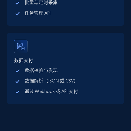
批量与定时采集
Google Maps full information - discover
任务管理 API
records by location search
Place id, URL, Country, Name, Category,
Address, Description, Business details, and
more.
13.3K+
1.7K+
注册使用
数据交付
数据校验与发现
数据解析（JSON 或 CSV）
Google Maps full information - Collect
通过 Webhook 或 API 交付
Google Maps Businesses data by place id
Place id, URL, Country, Name, Category,
Address, Description, Business details, and
more.