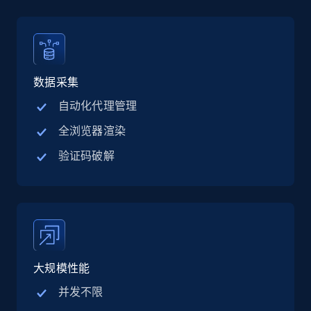
Linkedin job listings information - Discover
jobs by company URL
URL, Job posting id, Job title, Company name,
Company id, Job location, Job summary, Job
seniority level, and more.
数据采集
自动化代理管理
15.3K+
2.2K+
注册使用
全浏览器渲染
验证码破解
Google Maps full information
Place id, URL, Country, Name, Category,
Address, Description, Business details, and
more.
大规模性能
13.3K+
1.7K+
注册使用
并发不限