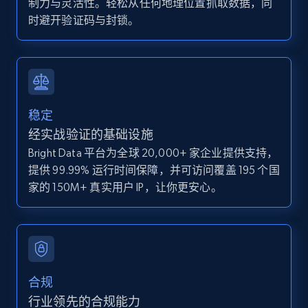
制力与灵活性。轻松从任何地理位置抓取数据，同
IsCurrentSignedInAgentResponsible, Bedrooms,
时避开验证码与封锁。
and more.
12K+
1.3K+
注册使用
稳定
Zillow properties listing information -
经实战验证的基础设施
Discover by custom filters - location, home
Bright Data 平台为全球 20,000+ 家企业提供支持，
type and status
提供 99.99% 运行时间保障，并可访问覆盖 195 个国
Zpid, City, State, HomeStatus, Address,
家的 150M+ 真实用户 IP，让你更安心。
IsListingClaimedByCurrentSignedInUser,
IsCurrentSignedInAgentResponsible, Bedrooms,
and more.
12K+
1.3K+
注册使用
合规
行业领先的合规能力