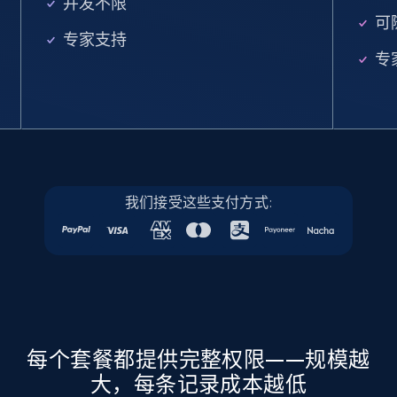
并发不限
URL, Job posting id, Job title, Company name,
可
Company id, Job location, Job summary, Job
专家支持
seniority level, and more.
专
15.3K+
2.2K+
注册使用
Linkedin job listings information - Discover
我们接受这些支付方式:
new jobs by keyword
URL, Job posting id, Job title, Company name,
Company id, Job location, Job summary, Job
seniority level, and more.
15.3K+
2.2K+
注册使用
每个套餐都提供完整权限——规模越
大，每条记录成本越低