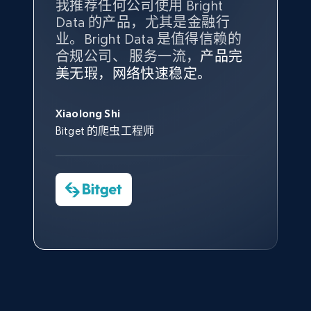
我推荐任何公司使用 Bright
最重要的是拥有
质量
最好、
数量
Data 的产品，尤其是金融行
最多的数据，而这正是 Bright
业。Bright Data 是值得信赖的
Data 和 tgndata 发挥作用的地
合规公司、 服务一流，
方。
产品完
Bright Data 拥有自有代理基础
根据我的使用体验，Bright Data
我们对与 Bright Data 的合作感
我们对 Bright Data 的
可靠性
印
X (formerly Twitter) - Posts - Collecting
美无瑕，网络快速稳定。
设施，助您持续获取网络数据。
的服务价值不可估量。Bright
到非常满意。各方面都很不错，
象深刻，对整体服务也非常满
Twitter posts URLs
此外，他们的网页解锁工具还能
Data 帮助我们采集了充足的公
网络非常稳定，而我们对其客户
意。我们与客户经理保持着定期
George Koutsoudopoulos
ID, User posted, Name, Description, Date
帮助您轻松绕过烦人的验证码
共网络数据以满足需求，并通过
服务和支持团队也非常认可。
沟通，他的协助对我们非常有帮
Xiaolong Shi
tgndata 的首席执行官 (CEO)
posted, Photos, URL, Quoted post, and more.
（CAPTCHA）。
其支持团队和开发团队，让我们
助。
Bitget 的爬虫工程师
对许多流程进行了优化。
Cheddi Rai
10.4K+
1.2K+
注册使用
Nicholas Renotte
Yorgos Panzaris
AdRetreaver CEO
数据科学专家
Charmagne Cruz
Convert Group 的 CTO
—— Shopee Philippines Inc. 报告与分析、
点击观看
业务技术与定价负责人
X (formerly Twitter) - Posts - Getting x
posts by array of profiles
ID, User posted, Name, Description, Date
posted, Photos, URL, Quoted post, and more.
点击观看