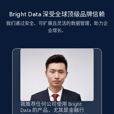
11.3K+
1.5K+
注册使用
Bright Data 深受全球顶级品牌信赖
我们通过安全、可扩展且灵活的数据管理，助力企
LinkedIn posts - Discover new posts
业增长。
company URL
URL, ID, User id, Use url, Title, Headline, Post
text, Date posted, and more.
11.3K+
1.5K+
注册使用
X (formerly Twitter) - Posts
ID, User posted, Name, Description, Date
posted, Photos, URL, Quoted post, and more.
我推荐任何公司使用 Bright
最重要的是拥有
质量
最好、
数量
Data 的产品，尤其是金融行
最多的数据，而这正是 Bright
10.3K+
1.2K+
注册使用