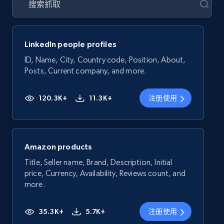
LinkedIn people profiles
ID, Name, City, Country code, Position, About,
Posts, Current company, and more.
120.3K+
11.3K+
注册使用
Amazon products
Title, Seller name, Brand, Description, Initial
price, Currency, Availability, Reviews count, and
more.
35.3K+
5.7K+
注册使用