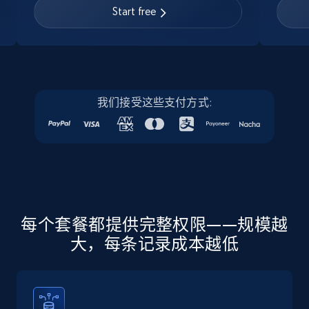
URL, Job posting id, Job title, Company name,
Start free
Company id, Job location, Job summary, Job
seniority level, and more.
15.3K+
2.2K+
注册使用
我们接受这些支付方式:
Linkedin job listings information - Discover
new jobs by keyword
URL, Job posting id, Job title, Company name,
Company id, Job location, Job summary, Job
seniority level, and more.
每个套餐都提供完整权限——规模越
大，每条记录成本越低
15.3K+
2.2K+
注册使用