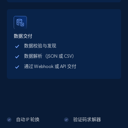
Google Maps full information - discover
records by location search
Place id, URL, Country, Name, Category,
Address, Description, Business details, and
数据交付
more.
数据校验与发现
数据解析（JSON 或 CSV）
13.3K+
1.7K+
注册使用
通过 Webhook 或 API 交付
Google Maps full information - Collect
Google Maps Businesses data by place id
Place id, URL, Country, Name, Category,
Address, Description, Business details, and
more.
自动 IP 轮换
验证码求解器