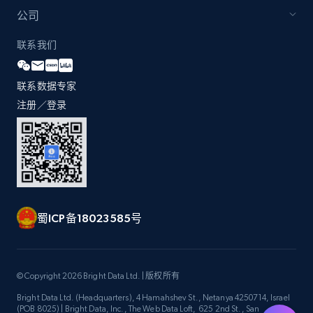
by Explore page URL
公司
URL, Title, Youtuber, Youtuber md5, Video url,
Video length, Likes, Views, and more.
联系我们
8.1K+
714+
注册使用
联系数据专家
注册／登录
Youtube - Videos posts - Discovery videos
by podcast url
URL, Title, Youtuber, Youtuber md5, Video url,
Video length, Likes, Views, and more.
蜀ICP备18023585号
8.1K+
714+
注册使用
© Copyright 2026 Bright Data Ltd. | 版权所有
Bright Data Ltd. (Headquarters), 4 Hamahshev St., Netanya 4250714, Israel
Amazon Reviews
(POB 8025) | Bright Data, Inc., The Web Data Loft, 625 2nd St., San