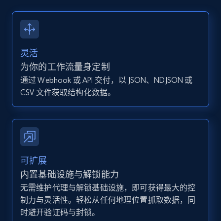
13.2K+
1.6K+
注册使用
灵活
Instagram - Posts - Collects posts from a
为你的工作流量身定制
specific URLs by using profile URL
通过 Webhook 或 API 交付，以 JSON、NDJSON 或
URL, User posted, Description, Hashtags, Num
CSV 文件获取结构化数据。
comments, Date posted, Likes, Photos, and
more.
13.2K+
1.6K+
注册使用
可扩展
内置基础设施与解锁能力
无需维护代理与解锁基础设施，即可获得最大的控
Zillow properties listing information
制力与灵活性。轻松从任何地理位置抓取数据，同
Zpid, City, State, HomeStatus, Address,
时避开验证码与封锁。
IsListingClaimedByCurrentSignedInUser,