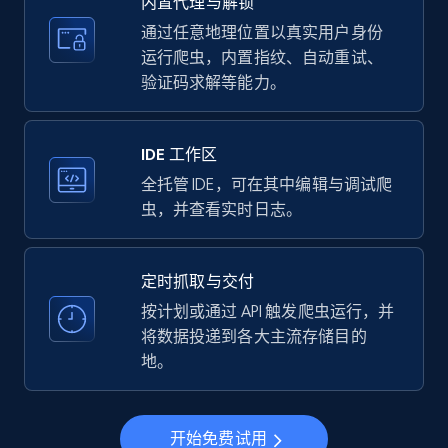
内置代理与解锁
price, Currency, Availability, Reviews count, and
more.
通过任意地理位置以真实用户身份
运行爬虫，内置指纹、自动重试、
验证码求解等能力。
35.3K+
5.7K+
注册使用
IDE 工作区
LinkedIn company information
全托管 IDE，可在其中编辑与调试爬
虫，并查看实时日志。
ID, Name, Country code, Locations, Followers,
Employees in linkedin, About, Specialties, and
more.
定时抓取与交付
按计划或通过 API 触发爬虫运行，并
33.5K+
3.5K+
注册使用
将数据投递到各大主流存储目的
地。
Instagram - Profiles
开始免费试用
Account, Fbid, ID, Followers, Posts count, Is