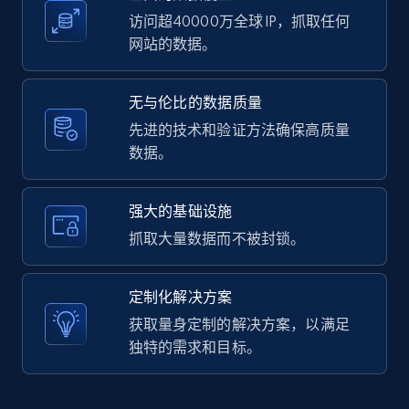
访问超40000万全球 IP，抓取任何
网站的数据。
LinkedIn posts - Discover user's articles by
无与伦比的数据质量
URL
先进的技术和验证方法确保高质量
URL, ID, User id, Use url, Title, Headline, Post
数据。
text, Date posted, and more.
11.3K+
1.5K+
注册使用
强大的基础设施
抓取大量数据而不被封锁。
LinkedIn posts - Discover posts by Profile
定制化解决方案
URL
获取量身定制的解决方案，以满足
URL, ID, User id, Use url, Title, Headline, Post
独特的需求和目标。
text, Date posted, and more.