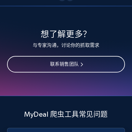
10.3K+
1.2K+
注册使用
TikTok - Profiles
想了解更多？
Account id, Nickname, Biography, Awg
与专家沟通，讨论你的抓取需求
engagement rate, Comment engagement rate,
Like engagement rate, Bio link, Predicted lang,
and more.
联系销售团队
8.3K+
963+
注册使用
TikTok - Profiles - Discover by search URL
and country
MyDeal 爬虫工具常见问题
Account id, Nickname, Biography, Awg
engagement rate, Comment engagement rate,