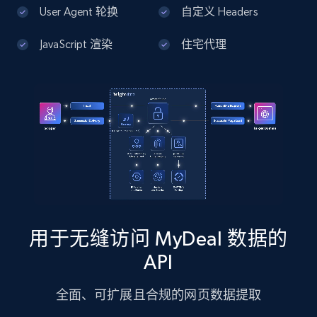
13.3K+
1.7K+
注册使用
User Agent 轮换
自定义 Headers
JavaScript 渲染
住宅代理
Google Maps full information - Discover
new records by Customer ID
Place id, URL, Country, Name, Category,
Address, Description, Business details, and
more.
13.3K+
1.7K+
注册使用
用于无缝访问 MyDeal 数据的
Instagram - Posts
API
URL, User posted, Description, Hashtags, Num
comments, Date posted, Likes, Photos, and
全面、可扩展且合规的网页数据提取
more.