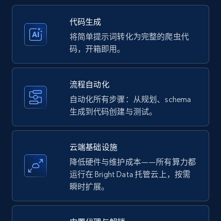
35.3K+
5.7K+
注册使用
代码生成
将简单提示词转化为完整的爬虫代
码，开箱即用。
Amazon products - Collects products by
specific keywords
流程自动化
Title, Seller name, Brand, Description, Initial
自动化所有步骤：从规划、schema
price, Currency, Availability, Reviews count, and
生成到代码创建与测试。
more.
35.3K+
5.7K+
注册使用
云端基础设施
降低硬件与维护成本——所有算力都
运行在 Bright Data 托管云上，按需
瞬时扩展。
Amazon products - find products by using
upc numbers
Title, Seller name, Brand, Description, Initial