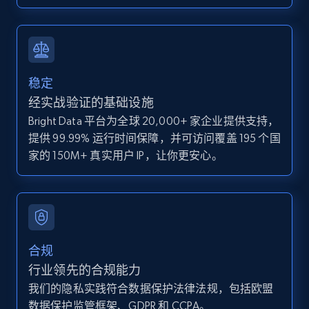
IsCurrentSignedInAgentResponsible, Bedrooms,
and more.
12K+
1.3K+
注册使用
稳定
经实战验证的基础设施
Bright Data 平台为全球 20,000+ 家企业提供支持，
Zillow properties listing information -
提供 99.99% 运行时间保障，并可访问覆盖 195 个国
Discover by custom filters - location, home
家的 150M+ 真实用户 IP，让你更安心。
type and status
Zpid, City, State, HomeStatus, Address,
IsListingClaimedByCurrentSignedInUser,
IsCurrentSignedInAgentResponsible, Bedrooms,
and more.
合规
12K+
1.3K+
注册使用
行业领先的合规能力
我们的隐私实践符合数据保护法律法规，包括欧盟
数据保护监管框架、GDPR 和 CCPA。