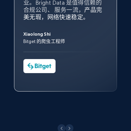
业。Bright Data 是值得信赖的
Data 和 tgndata 发挥作用的地
合规公司、 服务一流，
方。
产品完
Bright Data 拥有自有代理基础
根据我的使用体验，Bright Data
我们对与 Bright Data 的合作感
我们对 Bright Data 的
可靠性
印
美无瑕，网络快速稳定。
设施，助您持续获取网络数据。
的服务价值不可估量。Bright
到非常满意。各方面都很不错，
象深刻，对整体服务也非常满
此外，他们的网页解锁工具还能
Data 帮助我们采集了充足的公
网络非常稳定，而我们对其客户
意。我们与客户经理保持着定期
X (formerly Twitter) - Posts - Collecting
George Koutsoudopoulos
帮助您轻松绕过烦人的验证码
共网络数据以满足需求，并通过
服务和支持团队也非常认可。
沟通，他的协助对我们非常有帮
Twitter posts URLs
Xiaolong Shi
tgndata 的首席执行官 (CEO)
（CAPTCHA）。
其支持团队和开发团队，让我们
助。
Bitget 的爬虫工程师
ID, User posted, Name, Description, Date
对许多流程进行了优化。
posted, Photos, URL, Quoted post, and more.
Cheddi Rai
Nicholas Renotte
Yorgos Panzaris
AdRetreaver CEO
数据科学专家
Charmagne Cruz
Convert Group 的 CTO
10.3K+
1.2K+
注册使用
—— Shopee Philippines Inc. 报告与分析、
点击观看
业务技术与定价负责人
X (formerly Twitter) - Posts - Getting x
posts by array of profiles
点击观看
ID, User posted, Name, Description, Date
posted, Photos, URL, Quoted post, and more.