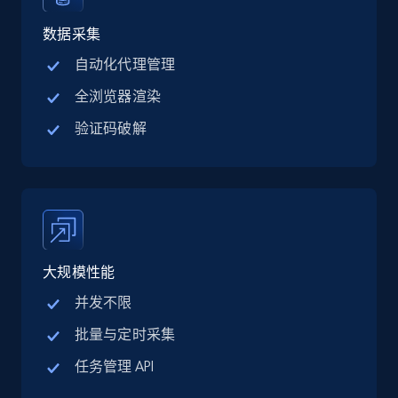
Linkedin job listings information - Discover
jobs by company URL
数据采集
URL, Job posting id, Job title, Company name,
自动化代理管理
Company id, Job location, Job summary, Job
全浏览器渲染
seniority level, and more.
验证码破解
15.3K+
2.2K+
注册使用
Google Maps full information
Place id, URL, Country, Name, Category,
大规模性能
Address, Description, Business details, and
more.
并发不限
批量与定时采集
13.3K+
1.7K+
注册使用
任务管理 API