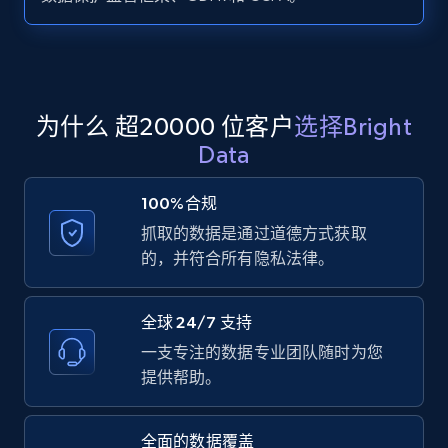
Zillow properties listing information -
Search by parameters on zillow and use the
direct link as input
Zpid, City, State, HomeStatus, Address,
为什么 超20000 位客户
选择Bright
IsListingClaimedByCurrentSignedInUser,
Data
IsCurrentSignedInAgentResponsible, Bedrooms,
and more.
100%合规
抓取的数据是通过道德方式获取
12K+
1.3K+
注册使用
的，并符合所有隐私法律。
全球 24/7 支持
LinkedIn posts
一支专注的数据专业团队随时为您
URL, ID, User id, Use url, Title, Headline, Post
提供帮助。
text, Date posted, and more.
全面的数据覆盖
11.3K+
1.5K+
注册使用