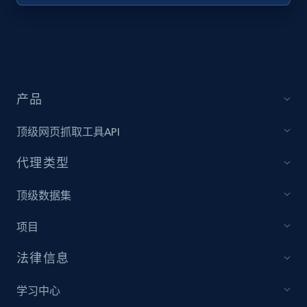
URL, Title, Youtuber, Youtuber md5, Video url,
Video length, Likes, Views, and more.
8.1K+
714+
注册使用
产品
顶级网页抓取工具API
Youtube - Videos posts - Collect YouTube
posts by hashtags
代理类型
URL, Title, Youtuber, Youtuber md5, Video url,
Video length, Likes, Views, and more.
顶级数据集
项目
8.1K+
714+
注册使用
法律信息
学习中心
Youtube - Videos posts - Discovery records