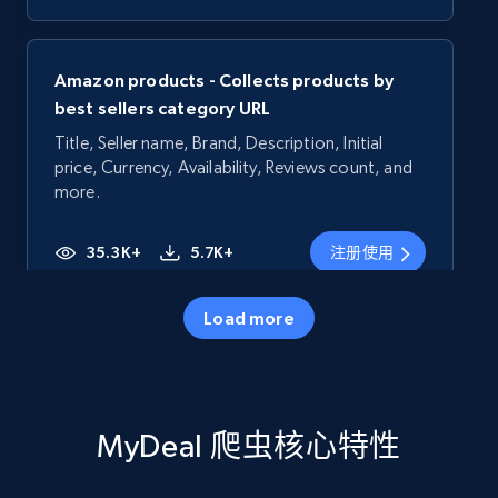
Amazon products - Collects products by
best sellers category URL
Title, Seller name, Brand, Description, Initial
price, Currency, Availability, Reviews count, and
more.
35.3K+
5.7K+
注册使用
Load more
Amazon products - Collects products by
specific category URL
Title, Seller name, Brand, Description, Initial
MyDeal 爬虫核心特性
price, Currency, Availability, Reviews count, and
more.