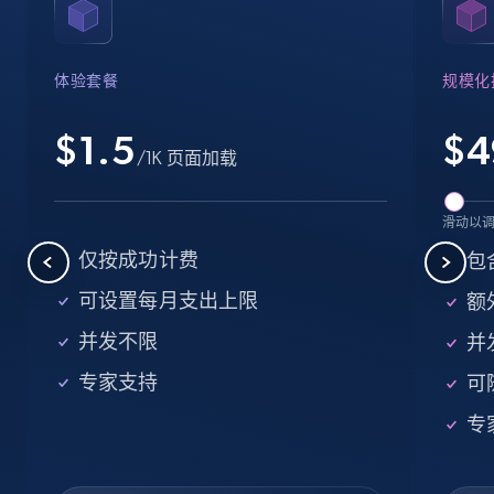
Name, URL, ID, Cb rank, Region, About,
Industries, Operating status, and more.
体验套餐
规模化
15.6K+
1.6K+
注册使用
$1.5
$
4
/1K 页面加载
Crunchbase companies information -
滑动以
Searching data by keyword
仅按成功计费
包
Name, URL, ID, Cb rank, Region, About,
可设置每月支出上限
额外
Industries, Operating status, and more.
并发不限
并
15.6K+
1.6K+
注册使用
专家支持
可
专
Linkedin job listings information