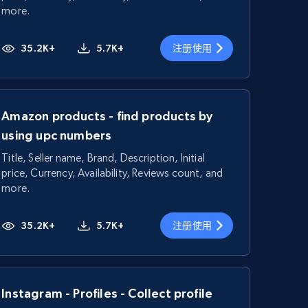
more.
35.2K+
5.7K+
注册使用
Amazon products - find products by
using upc numbers
Title, Seller name, Brand, Description, Initial
price, Currency, Availability, Reviews count, and
more.
35.2K+
5.7K+
注册使用
Instagram - Profiles - Collect profile