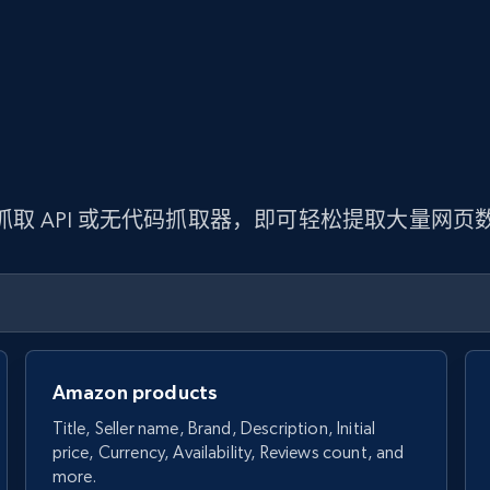
 抓取 API 或无代码抓取器，即可轻松提取大量网
Amazon products
Title, Seller name, Brand, Description, Initial
price, Currency, Availability, Reviews count, and
more.