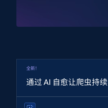
全新！
通过 AI 自愈让爬虫持