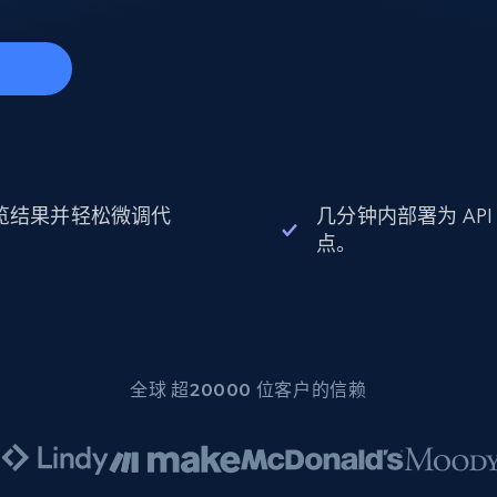
起价
数据中心代理
$0.9/IP
B
静态ISP代理
130万+ 超高速静态住宅代理
览结果并轻松微调代
几分钟内部署为 API
。
点。
全球 超20000 位客户的信赖