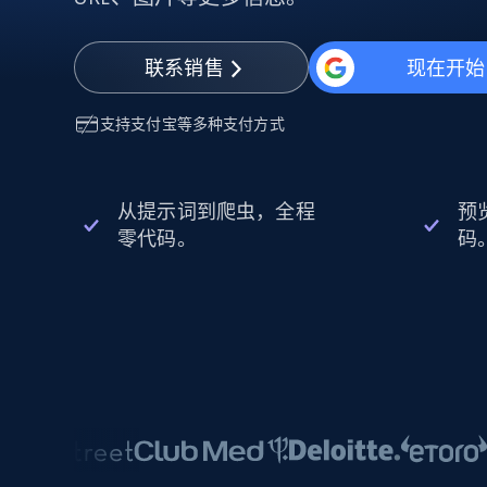
动态代理
起价
$5
$2.5/G
免费套餐
动态代理
5折
超40000万 万高速真人住宅代理
起价
联系销售
现在开始
ISP 代理
$1.3/IP
数据中心代理
用于数据获取的高速代理
支持
支付宝
等多种支付方式
从提示词到爬虫，全程
预
零代码。
码