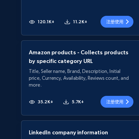
120.1K+
11.2K+
注册使用
Amazon products - Collects products
by specific category URL
Title, Seller name, Brand, Description, Initial
price, Currency, Availability, Reviews count, and
more.
35.2K+
5.7K+
注册使用
LinkedIn company information