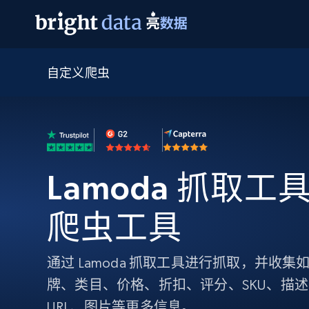
自定义爬虫
网页数据抓取 API
多模态训练
网页数据抓取 API
工具
网页解锁 API
视频与媒体数据
网页解锁 API
起价
$1/ 每1 次
告别封锁和验证码
获得取之不尽的视频，图片及更多内
免费套餐
第三方工具集成
Discover API
视频信息流——为 VLA 准备就绪
免费
起价
爬虫 API
$1/1k请求
始终在线的代理实时网页发现
获取持续、定向的网页视频，用于训
浏览器扩展
器人策略
Lamoda 抓取工具 
搜索引擎结果页 API
搜索引擎 API
起价
数据包
代理网络检查
按需获取多引擎搜索结果
$1/ 每1 次
免费套餐
为各行各业生成可直接用于LLM的数据
Google
Bing
Duckduckgo
Yandex
爬虫工具
起价
网站地图
爬虫浏览器 API
爬虫浏览器 API
$5/GB
键启动内置隐匿模式的远程浏览器
通过 Lamoda 抓取工具进行抓取，并收
代理基础设施
牌、类目、价格、折扣、评分、SKU、描
代理服务
URL、图片等更多信息。