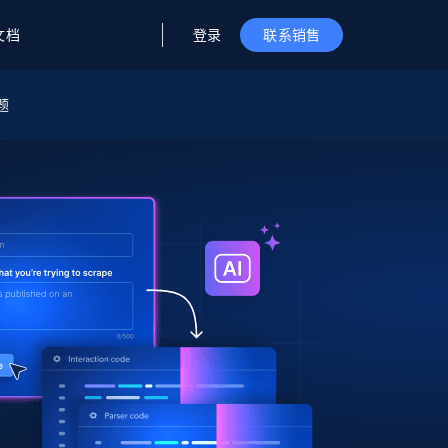
登录
文档
联系销售
题
据与洞察
据及洞察
源
公司
初创企业计划
零售情报
零售
新
起价
$2000/月
解锁实时电商洞察与AI驱动的业务推荐
洞察
联盟推荐
演示智能体
企业级数据服务
托管式数据
起价
为企业级数据收集量身定制
$1500/月
采集
信任中心
集成
Deep Lookup
测试版
Bright SDK
在海量级网页数据上运行复杂
查询