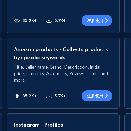
35.2K+
5.7K+
注册使用
Amazon products - Collects products
by specific keywords
Title, Seller name, Brand, Description, Initial
price, Currency, Availability, Reviews count, and
more.
35.2K+
5.7K+
注册使用
Instagram - Profiles