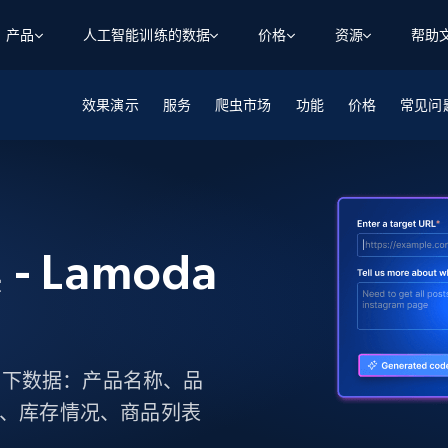
产品
人工智能训练的数据
价格
资源
帮助
效果演示
智能体 WEB 执行
数据源
数据源
服务
爬虫市场
功能
价格
常见问
数
数
资
学习中心
搜索及提取
抓取APIs
抓取APIs
起价
$1
$0.75/1k 记录条
请求
容
让 AI 应用具备搜索与爬取整个网络的能力
从 600+ 个网站获取实时数据
免费套餐
博客
领英
电商
社交媒体
ChatGPT
智能体浏览器
爬虫工作室定价
起价
爬虫工作室
练人形机
让智能体浏览网站并自动执行任务
$1/1k请求
案例研究
免费套餐
将任何网站转化为数据管道
- Lamoda
亮数据 MCP
免费
起价
数据集
数据集
网络研讨会
站式工具包，全面解锁网页
请求
$250/100K 记录条
集
来自 600+ 个域名的预收集数据
起价
领英
电商
社交媒体
房地产
代理位置
缓存速递
$0.2/1k HTML
缓存速递
实时网页数据，采集即交付
产品技术视频
集如下数据：产品名称、品
述、库存情况、商品列表