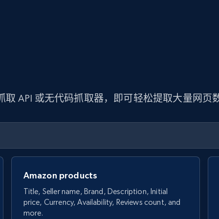
 抓取 API 或无代码抓取器，即可轻松提取大量网
Amazon products
Title, Seller name, Brand, Description, Initial
price, Currency, Availability, Reviews count, and
more.