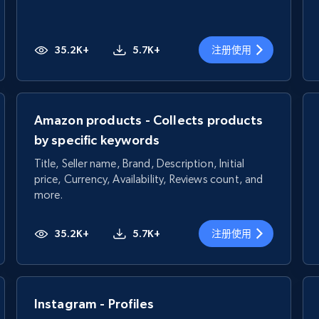
35.2K+
5.7K+
注册使用
Amazon products - Collects products
by specific keywords
Title, Seller name, Brand, Description, Initial
price, Currency, Availability, Reviews count, and
more.
35.2K+
5.7K+
注册使用
Instagram - Profiles