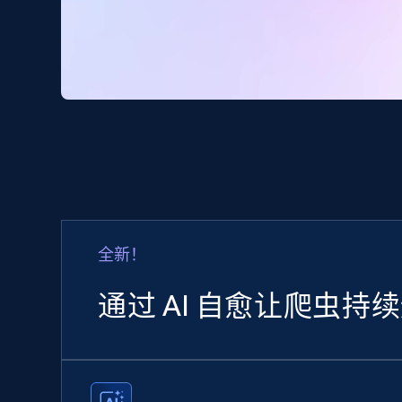
全新！
通过 AI 自愈让爬虫持