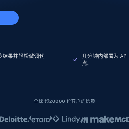
起价
数据中心代理
$0.9/IP
B
静态ISP代理
130万+ 超高速静态住宅代理
览结果并轻松微调代
几分钟内部署为 API
。
点。
全球 超20000 位客户的信赖