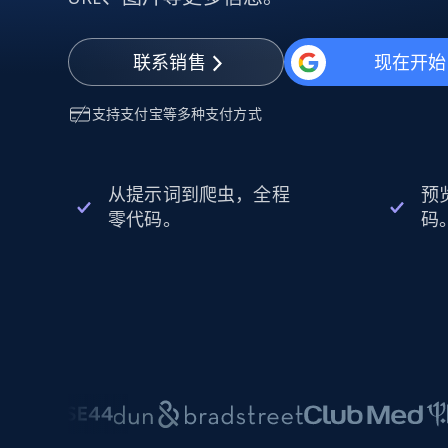
动态代理
起价
$5
$2.5/G
免费套餐
动态代理
5折
超40000万 万高速真人住宅代理
起价
联系销售
现在开始
ISP 代理
$1.3/IP
数据中心代理
用于数据获取的高速代理
支持
支付宝
等多种支付方式
从提示词到爬虫，全程
预
零代码。
码