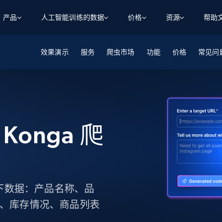
产品
人工智能训练的数据
价格
资源
帮助
效果演示
智能体 WEB 执行
数据源
数据源
服务
爬虫市场
功能
价格
常见问
数
数
资
学习中心
搜索及提取
抓取APIs
抓取APIs
起价
$1
$0.75/1k 记录条
请求
容
让 AI 应用具备搜索与爬取整个网络的能力
从 600+ 个网站获取实时数据
免费套餐
博客
领英
电商
社交媒体
ChatGPT
智能体浏览器
爬虫工作室定价
起价
爬虫工作室
练人形机
让智能体浏览网站并自动执行任务
$1/1k请求
案例研究
免费套餐
将任何网站转化为数据管道
 Konga 爬
亮数据 MCP
免费
起价
数据集
数据集
网络研讨会
站式工具包，全面解锁网页
请求
$250/100K 记录条
集
来自 600+ 个域名的预收集数据
起价
领英
电商
社交媒体
房地产
代理位置
缓存速递
$0.2/1k HTML
缓存速递
实时网页数据，采集即交付
产品技术视频
如下数据：产品名称、品
述、库存情况、商品列表