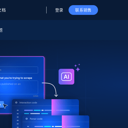
登录
文档
联系销售
题
据与洞察
据及洞察
源
公司
初创企业计划
零售情报
零售
新
起价
$2000/月
解锁实时电商洞察与AI驱动的业务推荐
洞察
联盟推荐
演示智能体
企业级数据服务
托管式数据
起价
为企业级数据收集量身定制
$1500/月
采集
信任中心
集成
Deep Lookup
测试版
Bright SDK
在海量级网页数据上运行复杂
查询