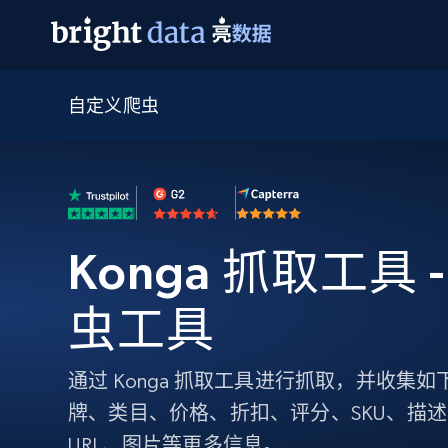
自定义爬虫
网页数据抓取 API
多模态训练
网页数据抓取 API
工具
网页解锁 API
视频与媒体数据
网页解锁 API
起价
$1/ 每1 次
告别封锁和验证码
获得取之不尽的视频，图片及更多内
免费套餐
第三方工具集成
Discover API
视频信息流——为 VLA 准备就绪
免费
起价
爬虫 API
$1/1k请求
始终在线的代理实时网页发现
获取持续、定向的网页视频，用于训
浏览器扩展
器人策略
Konga 抓取工具 -
搜索引擎结果页 API
搜索引擎 API
起价
数据包
代理网络检查
按需获取多引擎搜索结果
$1/ 每1 次
免费套餐
为各行各业生成可直接用于LLM的数据
Google
Bing
Duckduckgo
Yandex
虫工具
起价
网站地图
爬虫浏览器 API
爬虫浏览器 API
$5/GB
键启动内置隐匿模式的远程浏览器
通过 Konga 抓取工具进行抓取，并收集
代理基础设施
牌、类目、价格、折扣、评分、SKU、描
代理服务
URL、图片等更多信息。