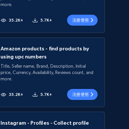
more.
35.2K+
5.7K+
注册使用
Amazon products - find products by
using upc numbers
Title, Seller name, Brand, Description, Initial
price, Currency, Availability, Reviews count, and
more.
35.2K+
5.7K+
注册使用
Instagram - Profiles - Collect profile