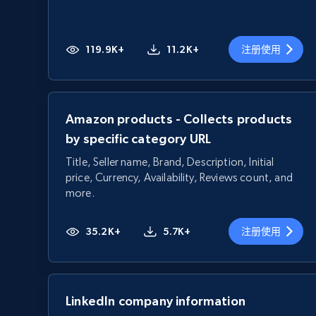
119.9K+
11.2K+
注册使用
Amazon products - Collects products
by specific category URL
Title, Seller name, Brand, Description, Initial
price, Currency, Availability, Reviews count, and
more.
35.2K+
5.7K+
注册使用
LinkedIn company information