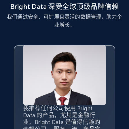
11.3K+
1.5K+
注册使用
Bright Data 深受全球顶级品牌信赖
我们通过安全、可扩展且灵活的数据管理，助力企
业增长。
LinkedIn posts - Discover new posts
company URL
URL, ID, User id, Use url, Title, Headline, Post
text, Date posted, and more.
11.3K+
1.5K+
注册使用
X (formerly Twitter) - Posts
ID, User posted, Name, Description, Date
我推荐任何公司使用 Bright
最重要的是拥有
质量
最好、
数量
posted, Photos, URL, Quoted post, and more.
Data 的产品，尤其是金融行
最多的数据，而这正是 Bright
业。Bright Data 是值得信赖的
Data 和 tgndata 发挥作用的地
10.3K+
1.2K+
注册使用