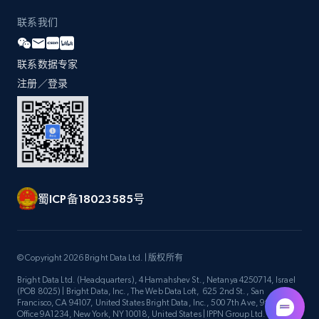
by Explore page URL
联系我们
URL, Title, Youtuber, Youtuber md5, Video url,
Video length, Likes, Views, and more.
联系数据专家
8.1K+
714+
注册使用
注册／登录
Youtube - Videos posts - Discovery videos
by podcast url
URL, Title, Youtuber, Youtuber md5, Video url,
蜀ICP备18023585号
Video length, Likes, Views, and more.
8.1K+
714+
注册使用
© Copyright 2026 Bright Data Ltd. | 版权所有
Bright Data Ltd. (Headquarters), 4 Hamahshev St., Netanya 4250714, Israel
(POB 8025) | Bright Data, Inc., The Web Data Loft, 625 2nd St., San
Francisco, CA 94107, United States Bright Data, Inc., 500 7th Ave, 9th Floor
Amazon Reviews
Office 9A1234, New York, NY 10018, United States | IPPN Group Ltd.