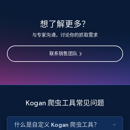
10.3K+
1.2K+
注册使用
想了解更多？
TikTok - Profiles
与专家沟通，讨论你的抓取需求
Account id, Nickname, Biography, Awg
engagement rate, Comment engagement rate,
Like engagement rate, Bio link, Predicted lang,
联系销售团队
and more.
8.3K+
963+
注册使用
Kogan 爬虫工具常见问题
TikTok - Profiles - Discover by search URL
and country
Account id, Nickname, Biography, Awg
什么是自定义 Kogan 爬虫工具？
engagement rate, Comment engagement rate,