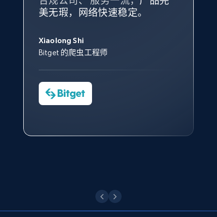
合规公司、 服务一流，
方。
产品完
Bright Data 拥有自有代理基础
根据我的使用体验，Bright Data
我们对与 Bright Data 的合作感
我们对 Bright Data 的
可靠性
印
美无瑕，网络快速稳定。
设施，助您持续获取网络数据。
的服务价值不可估量。Bright
到非常满意。各方面都很不错，
象深刻，对整体服务也非常满
此外，他们的网页解锁工具还能
Data 帮助我们采集了充足的公
网络非常稳定，而我们对其客户
意。我们与客户经理保持着定期
George Koutsoudopoulos
帮助您轻松绕过烦人的验证码
共网络数据以满足需求，并通过
服务和支持团队也非常认可。
沟通，他的协助对我们非常有帮
Xiaolong Shi
tgndata 的首席执行官 (CEO)
X (formerly Twitter) - Posts - Collecting
（CAPTCHA）。
其支持团队和开发团队，让我们
助。
Bitget 的爬虫工程师
Twitter posts URLs
对许多流程进行了优化。
Cheddi Rai
ID, User posted, Name, Description, Date
Nicholas Renotte
Yorgos Panzaris
AdRetreaver CEO
posted, Photos, URL, Quoted post, and more.
数据科学专家
Charmagne Cruz
Convert Group 的 CTO
—— Shopee Philippines Inc. 报告与分析、
10.3K+
1.2K+
注册使用
点击观看
业务技术与定价负责人
X (formerly Twitter) - Posts - Getting x
点击观看
posts by array of profiles
ID, User posted, Name, Description, Date
posted, Photos, URL, Quoted post, and more.