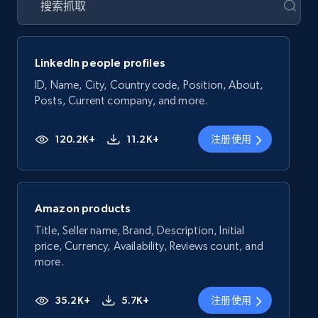
LinkedIn people profiles
ID, Name, City, Country code, Position, About,
Posts, Current company, and more.
120.2K+
11.2K+
注册使用
Amazon products
Title, Seller name, Brand, Description, Initial
price, Currency, Availability, Reviews count, and
more.
35.2K+
5.7K+
注册使用