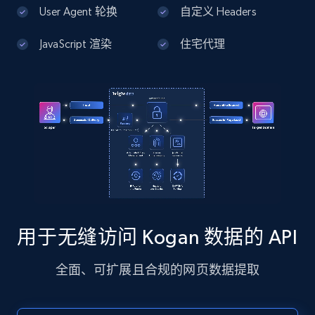
13.2K+
1.7K+
注册使用
User Agent 轮换
自定义 Headers
JavaScript 渲染
住宅代理
Google Maps full information - Discover
new records by Customer ID
Place id, URL, Country, Name, Category,
Address, Description, Business details, and
more.
13.2K+
1.7K+
注册使用
用于无缝访问 Kogan 数据的 API
Instagram - Posts
全面、可扩展且合规的网页数据提取
URL, User posted, Description, Hashtags, Num
comments, Date posted, Likes, Photos, and
more.