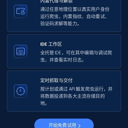
内置代理与解锁
price, Currency, Availability, Reviews count, and
more.
通过任意地理位置以真实用户身份
运行爬虫，内置指纹、自动重试、
验证码求解等能力。
35.2K+
5.7K+
注册使用
IDE 工作区
LinkedIn company information
全托管 IDE，可在其中编辑与调试爬
虫，并查看实时日志。
ID, Name, Country code, Locations, Followers,
Employees in linkedin, About, Specialties, and
more.
定时抓取与交付
按计划或通过 API 触发爬虫运行，并
33.5K+
3.5K+
注册使用
将数据投递到各大主流存储目的
地。
Instagram - Profiles
开始免费试用
Account, Fbid, ID, Followers, Posts count, Is