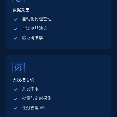
Linkedin job listings information - Discover
jobs by company URL
数据采集
URL, Job posting id, Job title, Company name,
自动化代理管理
Company id, Job location, Job summary, Job
全浏览器渲染
seniority level, and more.
验证码破解
15.3K+
2.2K+
注册使用
Google Maps full information
Place id, URL, Country, Name, Category,
大规模性能
Address, Description, Business details, and
more.
并发不限
批量与定时采集
13.2K+
1.7K+
注册使用
任务管理 API