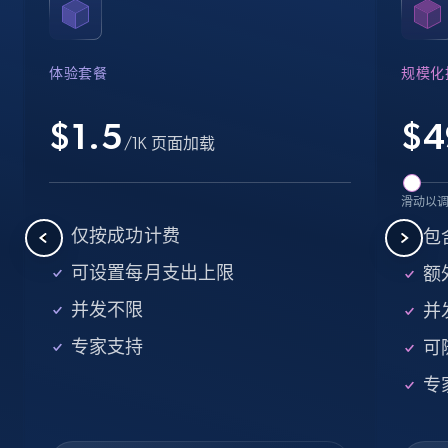
Name, URL, ID, Cb rank, Region, About,
Industries, Operating status, and more.
体验套餐
规模化
15.6K+
1.6K+
注册使用
$1.5
$
4
/1K 页面加载
Crunchbase companies information -
滑动以
Searching data by keyword
仅按成功计费
包
Name, URL, ID, Cb rank, Region, About,
可设置每月支出上限
额外
Industries, Operating status, and more.
并发不限
并
15.6K+
1.6K+
注册使用
专家支持
可
专
Linkedin job listings information