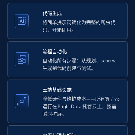
35.2K+
5.7K+
注册使用
代码生成
将简单提示词转化为完整的爬虫代
码，开箱即用。
Amazon products - Collects products by
specific keywords
流程自动化
Title, Seller name, Brand, Description, Initial
自动化所有步骤：从规划、schema
price, Currency, Availability, Reviews count, and
生成到代码创建与测试。
more.
35.2K+
5.7K+
注册使用
云端基础设施
降低硬件与维护成本——所有算力都
运行在 Bright Data 托管云上，按需
瞬时扩展。
Amazon products - find products by using
upc numbers
Title, Seller name, Brand, Description, Initial