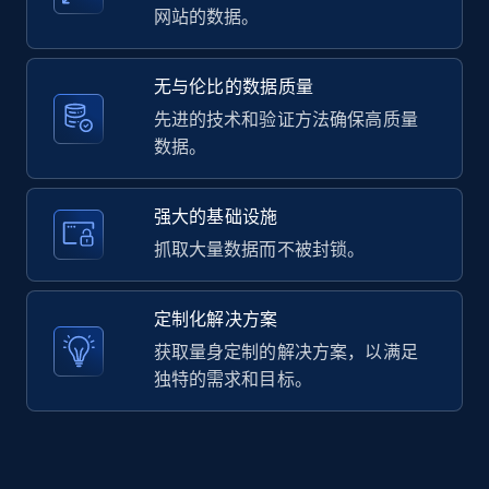
网站的数据。
无与伦比的数据质量
LinkedIn posts - Discover user's articles by
先进的技术和验证方法确保高质量
URL
数据。
URL, ID, User id, Use url, Title, Headline, Post
text, Date posted, and more.
强大的基础设施
11.3K+
1.5K+
注册使用
抓取大量数据而不被封锁。
定制化解决方案
LinkedIn posts - Discover posts by Profile
获取量身定制的解决方案，以满足
URL
独特的需求和目标。
URL, ID, User id, Use url, Title, Headline, Post
text, Date posted, and more.