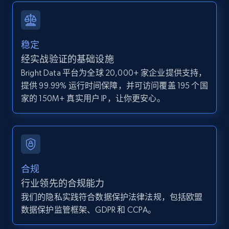
IsCurrentSignedInAgentResponsible, Bedrooms,
and more.
稳定
12K+
1.3K+
注册使用
经实战验证的基础设施
Bright Data 平台为全球 20,000+ 家企业提供支持，
提供 99.99% 运行时间保障，并可访问覆盖 195 个国
Zillow properties listing information -
家的 150M+ 真实用户 IP，让你更安心。
Discover by custom filters - location, home
type and status
Zpid, City, State, HomeStatus, Address,
IsListingClaimedByCurrentSignedInUser,
IsCurrentSignedInAgentResponsible, Bedrooms,
合规
and more.
行业领先的合规能力
我们的隐私实践符合数据保护法律法规，包括欧盟
12K+
1.3K+
注册使用
数据保护监管框架、GDPR 和 CCPA。