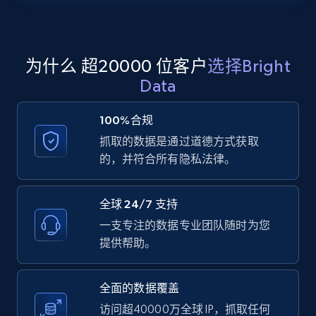
Zillow properties listing information -
Search by parameters on zillow and use the
direct link as input
为什么 超20000 位客户
选择Bright
Zpid, City, State, HomeStatus, Address,
Data
IsListingClaimedByCurrentSignedInUser,
IsCurrentSignedInAgentResponsible, Bedrooms,
100%合规
and more.
抓取的数据是通过道德方式获取
的，并符合所有隐私法律。
12K+
1.3K+
注册使用
全球 24/7 支持
一支专注的数据专业团队随时为您
LinkedIn posts
提供帮助。
URL, ID, User id, Use url, Title, Headline, Post
text, Date posted, and more.
全面的数据覆盖
访问超40000万全球 IP，抓取任何
11.3K+
1.5K+
注册使用