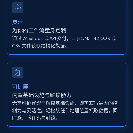
13.2K+
1.6K+
注册使用
灵活
为你的工作流量身定制
通过 Webhook 或 API 交付，以 JSON、NDJSON 或
Instagram - Posts - Collects posts from a
CSV 文件获取结构化数据。
specific URLs by using profile URL
URL, User posted, Description, Hashtags, Num
comments, Date posted, Likes, Photos, and
more.
13.2K+
1.6K+
注册使用
可扩展
内置基础设施与解锁能力
无需维护代理与解锁基础设施，即可获得最大的控
制力与灵活性。轻松从任何地理位置抓取数据，同
Zillow properties listing information
时避开验证码与封锁。
Zpid, City, State, HomeStatus, Address,
IsListingClaimedByCurrentSignedInUser,