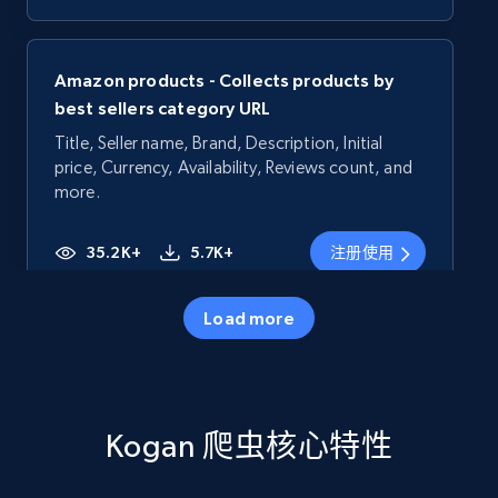
Amazon products - Collects products by
best sellers category URL
Title, Seller name, Brand, Description, Initial
price, Currency, Availability, Reviews count, and
more.
35.2K+
5.7K+
注册使用
Load more
Amazon products - Collects products by
specific category URL
Title, Seller name, Brand, Description, Initial
Kogan 爬虫核心特性
price, Currency, Availability, Reviews count, and
more.