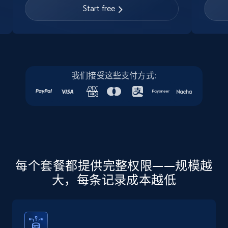
URL, Job posting id, Job title, Company name,
Start free
Company id, Job location, Job summary, Job
seniority level, and more.
15.3K+
2.2K+
注册使用
我们接受这些支付方式:
Linkedin job listings information - Discover
new jobs by keyword
URL, Job posting id, Job title, Company name,
Company id, Job location, Job summary, Job
seniority level, and more.
每个套餐都提供完整权限——规模越
大，每条记录成本越低
15.3K+
2.2K+
注册使用