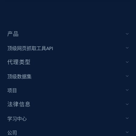
URL, Title, Youtuber, Youtuber md5, Video url,
Video length, Likes, Views, and more.
8.1K+
714+
注册使用
产品
顶级网页抓取工具API
Youtube - Videos posts - Collect YouTube
代理类型
posts by hashtags
顶级数据集
URL, Title, Youtuber, Youtuber md5, Video url,
Video length, Likes, Views, and more.
项目
8.1K+
714+
注册使用
法律信息
学习中心
Youtube - Videos posts - Discovery records
公司