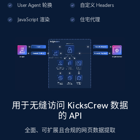
13.3K+
1.7K+
注册使用
User Agent 轮换
自定义 Headers
JavaScript 渲染
住宅代理
Google Maps full information - Discover
new records by Customer ID
Place id, URL, Country, Name, Category,
Address, Description, Business details, and
more.
13.3K+
1.7K+
注册使用
用于无缝访问 KicksCrew 数据
Instagram - Posts
的 API
URL, User posted, Description, Hashtags, Num
comments, Date posted, Likes, Photos, and
全面、可扩展且合规的网页数据提取
more.