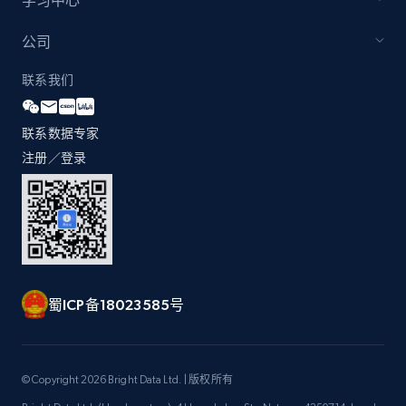
学习中心
by Explore page URL
URL, Title, Youtuber, Youtuber md5, Video url,
公司
Video length, Likes, Views, and more.
联系我们
8.1K+
716+
注册使用
联系数据专家
注册／登录
Youtube - Videos posts - Discovery videos
by podcast url
URL, Title, Youtuber, Youtuber md5, Video url,
Video length, Likes, Views, and more.
蜀ICP备18023585号
8.1K+
716+
注册使用
© Copyright 2026 Bright Data Ltd. | 版权所有
Amazon Reviews