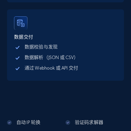
Google Maps full information - discover
records by location search
Place id, URL, Country, Name, Category,
Address, Description, Business details, and
数据交付
more.
数据校验与发现
数据解析（JSON 或 CSV）
13.3K+
1.7K+
注册使用
通过 Webhook 或 API 交付
Google Maps full information - Collect
Google Maps Businesses data by place id
Place id, URL, Country, Name, Category,
Address, Description, Business details, and
more.
自动 IP 轮换
验证码求解器