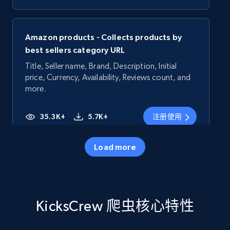
Amazon products - Collects products by
best sellers category URL
Title, Seller name, Brand, Description, Initial
price, Currency, Availability, Reviews count, and
more.
35.3K+
5.7K+
注册使用
Load more
Amazon products - Collects products by
specific category URL
Title, Seller name, Brand, Description, Initial
KicksCrew 爬虫核心特性
price, Currency, Availability, Reviews count, and
more.