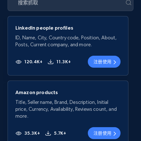
LinkedIn people profiles
ID, Name, City, Country code, Position, About,
Posts, Current company, and more.
120.4K+
11.3K+
注册使用
Amazon products
Title, Seller name, Brand, Description, Initial
price, Currency, Availability, Reviews count, and
more.
35.3K+
5.7K+
注册使用