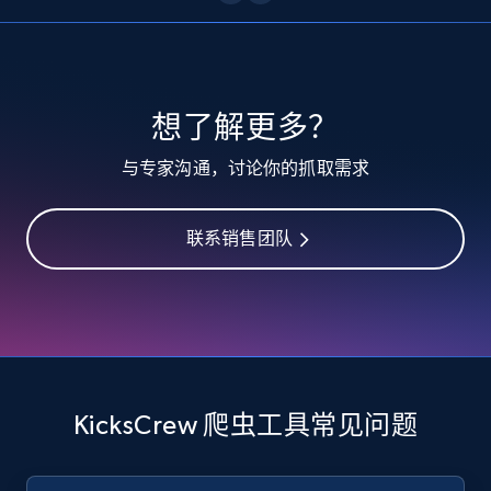
10.4K+
1.2K+
注册使用
TikTok - Profiles
想了解更多？
Account id, Nickname, Biography, Awg
与专家沟通，讨论你的抓取需求
engagement rate, Comment engagement rate,
Like engagement rate, Bio link, Predicted lang,
and more.
联系销售团队
8.3K+
963+
注册使用
TikTok - Profiles - Discover by search URL
and country
KicksCrew 爬虫工具常见问题
Account id, Nickname, Biography, Awg
engagement rate, Comment engagement rate,