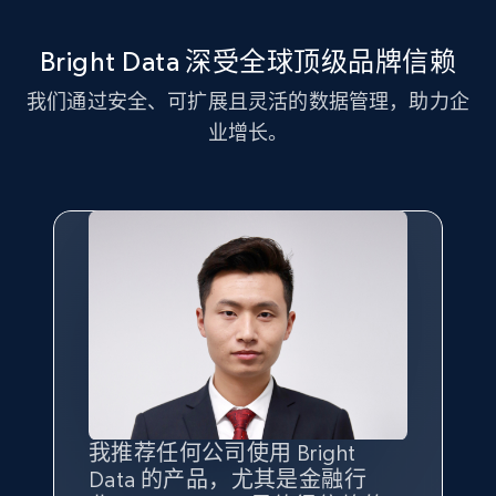
11.3K+
1.5K+
注册使用
Bright Data 深受全球顶级品牌信赖
我们通过安全、可扩展且灵活的数据管理，助力企
LinkedIn posts - Discover new posts
业增长。
company URL
URL, ID, User id, Use url, Title, Headline, Post
text, Date posted, and more.
11.3K+
1.5K+
注册使用
X (formerly Twitter) - Posts
ID, User posted, Name, Description, Date
posted, Photos, URL, Quoted post, and more.
我推荐任何公司使用 Bright
最重要的是拥有
质量
最好、
数量
Data 的产品，尤其是金融行
最多的数据，而这正是 Bright
10.4K+
1.2K+
注册使用