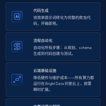
35.3K+
5.7K+
注册使用
代码生成
将简单提示词转化为完整的爬虫代
码，开箱即用。
Amazon products - Collects products by
specific keywords
流程自动化
Title, Seller name, Brand, Description, Initial
自动化所有步骤：从规划、schema
price, Currency, Availability, Reviews count, and
生成到代码创建与测试。
more.
35.3K+
5.7K+
注册使用
云端基础设施
降低硬件与维护成本——所有算力都
运行在 Bright Data 托管云上，按需
瞬时扩展。
Amazon products - find products by using
upc numbers
Title, Seller name, Brand, Description, Initial