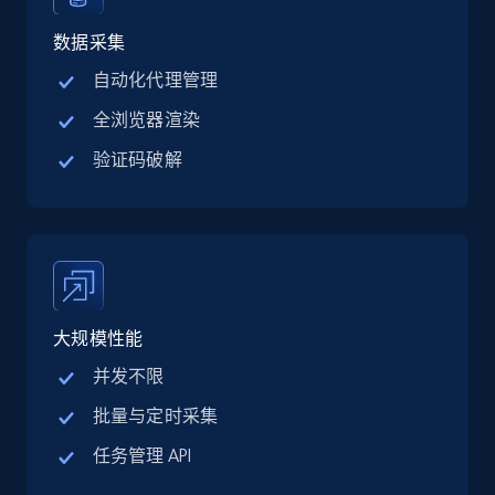
Linkedin job listings information - Discover
jobs by company URL
数据采集
URL, Job posting id, Job title, Company name,
自动化代理管理
Company id, Job location, Job summary, Job
全浏览器渲染
seniority level, and more.
验证码破解
15.3K+
2.2K+
注册使用
Google Maps full information
Place id, URL, Country, Name, Category,
大规模性能
Address, Description, Business details, and
more.
并发不限
批量与定时采集
13.3K+
1.7K+
注册使用
任务管理 API