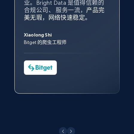
业。Bright Data 是值得信赖的
Data 和 tgndata 发挥作用的地
合规公司、 服务一流，
方。
产品完
Bright Data 拥有自有代理基础
根据我的使用体验，Bright Data
我们对与 Bright Data 的合作感
我们对 Bright Data 的
可靠性
印
美无瑕，网络快速稳定。
设施，助您持续获取网络数据。
的服务价值不可估量。Bright
到非常满意。各方面都很不错，
象深刻，对整体服务也非常满
此外，他们的网页解锁工具还能
Data 帮助我们采集了充足的公
网络非常稳定，而我们对其客户
意。我们与客户经理保持着定期
X (formerly Twitter) - Posts - Collecting
George Koutsoudopoulos
帮助您轻松绕过烦人的验证码
共网络数据以满足需求，并通过
服务和支持团队也非常认可。
沟通，他的协助对我们非常有帮
Twitter posts URLs
Xiaolong Shi
tgndata 的首席执行官 (CEO)
（CAPTCHA）。
其支持团队和开发团队，让我们
助。
Bitget 的爬虫工程师
ID, User posted, Name, Description, Date
对许多流程进行了优化。
posted, Photos, URL, Quoted post, and more.
Cheddi Rai
Nicholas Renotte
Yorgos Panzaris
AdRetreaver CEO
数据科学专家
Charmagne Cruz
Convert Group 的 CTO
10.4K+
1.2K+
注册使用
—— Shopee Philippines Inc. 报告与分析、
点击观看
业务技术与定价负责人
X (formerly Twitter) - Posts - Getting x
posts by array of profiles
点击观看
ID, User posted, Name, Description, Date
posted, Photos, URL, Quoted post, and more.