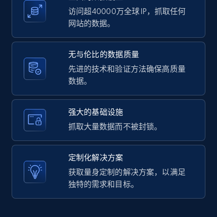
访问超40000万全球 IP，抓取任何
网站的数据。
LinkedIn posts - Discover user's articles by
无与伦比的数据质量
URL
先进的技术和验证方法确保高质量
URL, ID, User id, Use url, Title, Headline, Post
数据。
text, Date posted, and more.
11.3K+
1.5K+
注册使用
强大的基础设施
抓取大量数据而不被封锁。
LinkedIn posts - Discover posts by Profile
定制化解决方案
URL
获取量身定制的解决方案，以满足
URL, ID, User id, Use url, Title, Headline, Post
独特的需求和目标。
text, Date posted, and more.