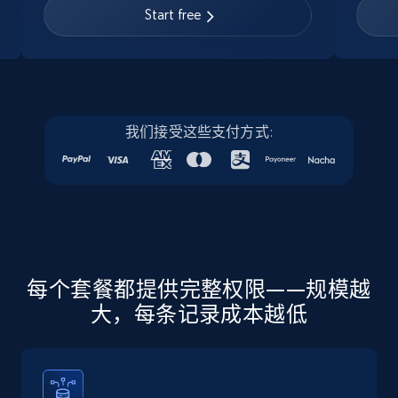
URL, Job posting id, Job title, Company name,
Start free
Company id, Job location, Job summary, Job
seniority level, and more.
15.3K+
2.2K+
注册使用
我们接受这些支付方式:
Linkedin job listings information - Discover
new jobs by keyword
URL, Job posting id, Job title, Company name,
Company id, Job location, Job summary, Job
seniority level, and more.
每个套餐都提供完整权限——规模越
大，每条记录成本越低
15.3K+
2.2K+
注册使用