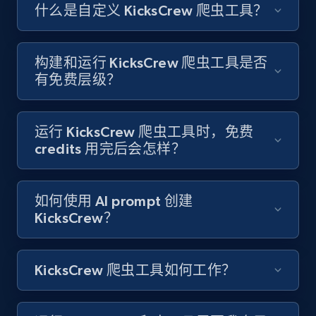
Like engagement rate, Bio link, Predicted lang,
什么是自定义 KicksCrew 爬虫工具？
and more.
8.3K+
963+
注册使用
构建和运行 KicksCrew 爬虫工具是否
有免费层级？
Youtube - Videos posts
运行 KicksCrew 爬虫工具时，免费
URL, Title, Youtuber, Youtuber md5, Video url,
credits 用完后会怎样？
Video length, Likes, Views, and more.
如何使用 AI prompt 创建
8.1K+
716+
注册使用
KicksCrew？
KicksCrew 爬虫工具如何工作？
Youtube - Videos posts - Search new
youtube videos by keyword
URL, Title, Youtuber, Youtuber md5, Video url,