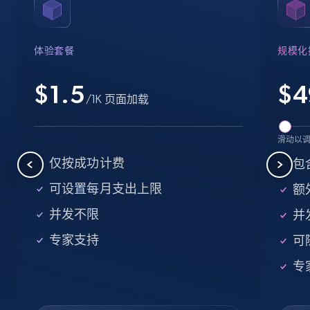
Name, URL, ID, Cb rank, Region, About,
Industries, Operating status, and more.
体验套餐
规模化
15.6K+
1.6K+
注册使用
$1.5
$
4
/1K 页面加载
Crunchbase companies information -
滑动以
Searching data by keyword
仅按成功计费
包
Name, URL, ID, Cb rank, Region, About,
可设置每月支出上限
额外
Industries, Operating status, and more.
并发不限
并
15.6K+
1.6K+
注册使用
专家支持
可
专
Linkedin job listings information