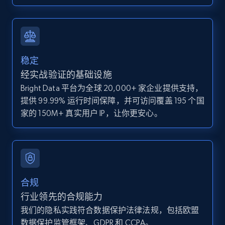
IsCurrentSignedInAgentResponsible, Bedrooms,
and more.
12K+
1.3K+
注册使用
稳定
经实战验证的基础设施
Bright Data 平台为全球 20,000+ 家企业提供支持，
Zillow properties listing information -
提供 99.99% 运行时间保障，并可访问覆盖 195 个国
Discover by custom filters - location, home
家的 150M+ 真实用户 IP，让你更安心。
type and status
Zpid, City, State, HomeStatus, Address,
IsListingClaimedByCurrentSignedInUser,
IsCurrentSignedInAgentResponsible, Bedrooms,
and more.
合规
12K+
1.3K+
注册使用
行业领先的合规能力
我们的隐私实践符合数据保护法律法规，包括欧盟
数据保护监管框架、GDPR 和 CCPA。