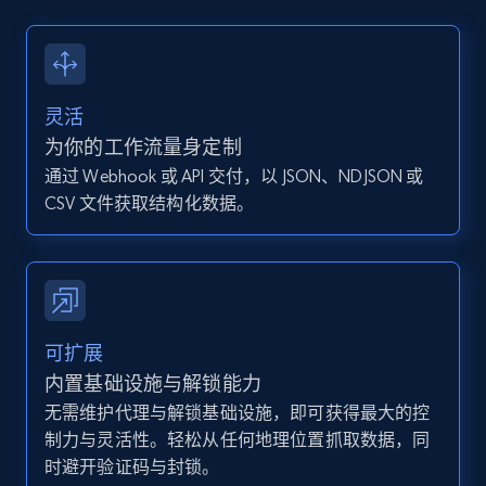
13.2K+
1.6K+
注册使用
灵活
Instagram - Posts - Collects posts from a
为你的工作流量身定制
specific URLs by using profile URL
通过 Webhook 或 API 交付，以 JSON、NDJSON 或
URL, User posted, Description, Hashtags, Num
CSV 文件获取结构化数据。
comments, Date posted, Likes, Photos, and
more.
13.2K+
1.6K+
注册使用
可扩展
内置基础设施与解锁能力
无需维护代理与解锁基础设施，即可获得最大的控
Zillow properties listing information
制力与灵活性。轻松从任何地理位置抓取数据，同
Zpid, City, State, HomeStatus, Address,
时避开验证码与封锁。
IsListingClaimedByCurrentSignedInUser,