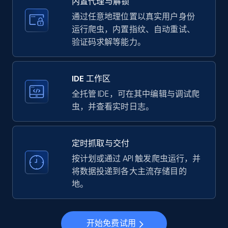
内置代理与解锁
price, Currency, Availability, Reviews count, and
more.
通过任意地理位置以真实用户身份
运行爬虫，内置指纹、自动重试、
验证码求解等能力。
35.3K+
5.7K+
注册使用
IDE 工作区
LinkedIn company information
全托管 IDE，可在其中编辑与调试爬
虫，并查看实时日志。
ID, Name, Country code, Locations, Followers,
Employees in linkedin, About, Specialties, and
more.
定时抓取与交付
按计划或通过 API 触发爬虫运行，并
33.6K+
3.5K+
注册使用
将数据投递到各大主流存储目的
地。
Instagram - Profiles
开始免费试用
Account, Fbid, ID, Followers, Posts count, Is