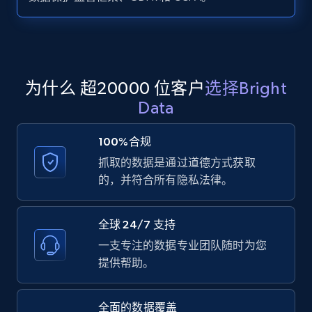
Zillow properties listing information -
Search by parameters on zillow and use the
direct link as input
Zpid, City, State, HomeStatus, Address,
为什么 超20000 位客户
选择Bright
IsListingClaimedByCurrentSignedInUser,
Data
IsCurrentSignedInAgentResponsible, Bedrooms,
and more.
100%合规
抓取的数据是通过道德方式获取
12K+
1.3K+
注册使用
的，并符合所有隐私法律。
全球 24/7 支持
LinkedIn posts
一支专注的数据专业团队随时为您
URL, ID, User id, Use url, Title, Headline, Post
提供帮助。
text, Date posted, and more.
全面的数据覆盖
11.3K+
1.5K+
注册使用