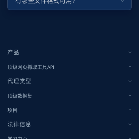
有哪些文件格式可用？
URL, Title, Youtuber, Youtuber md5, Video url,
Video length, Likes, Views, and more.
8.1K+
716+
注册使用
产品
Youtube - Videos posts - Collect YouTube
顶级网页抓取工具API
posts by hashtags
URL, Title, Youtuber, Youtuber md5, Video url,
代理类型
Video length, Likes, Views, and more.
顶级数据集
8.1K+
716+
注册使用
项目
法律信息
Youtube - Videos posts - Discovery records