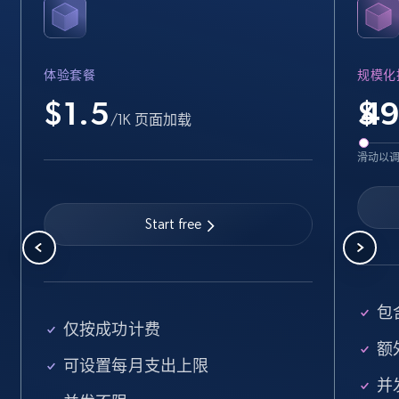
Name, URL, ID, Cb rank, Region, About,
Industries, Operating status, and more.
体验套餐
规模化
15.6K+
1.6K+
注册使用
$1.5
$
/1K 页面加载
滑动以
Crunchbase companies information -
Searching data by keyword
Start free
Name, URL, ID, Cb rank, Region, About,
Industries, Operating status, and more.
15.6K+
1.6K+
注册使用
包
仅按成功计费
额外
可设置每月支出上限
Linkedin job listings information
并