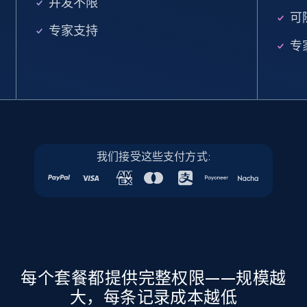
并发不限
URL, Job posting id, Job title, Company name,
可
Company id, Job location, Job summary, Job
专家支持
seniority level, and more.
专
15.3K+
2.2K+
注册使用
Linkedin job listings information - Discover
我们接受这些支付方式:
new jobs by keyword
URL, Job posting id, Job title, Company name,
Company id, Job location, Job summary, Job
seniority level, and more.
15.3K+
2.2K+
注册使用
每个套餐都提供完整权限——规模越
大，每条记录成本越低