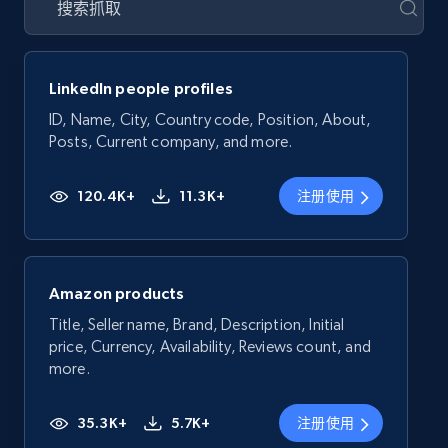
LinkedIn people profiles
ID, Name, City, Country code, Position, About,
Posts, Current company, and more.
120.4K+
11.3K+
注册使用
Amazon products
Title, Seller name, Brand, Description, Initial
price, Currency, Availability, Reviews count, and
more.
35.3K+
5.7K+
注册使用