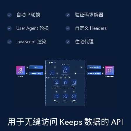
13.3K+
1.7K+
注册使用
自动 IP 轮换
验证码求解器
User Agent 轮换
自定义 Headers
Google Maps full information - Discover
new records by Customer ID
JavaScript 渲染
住宅代理
Place id, URL, Country, Name, Category,
Address, Description, Business details, and
more.
13.3K+
1.7K+
注册使用
Instagram - Posts
URL, User posted, Description, Hashtags, Num
comments, Date posted, Likes, Photos, and
用于无缝访问 Keeps 数据的 API
more.