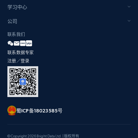
by Explore page URL
学习中心
URL, Title, Youtuber, Youtuber md5, Video url,
Video length, Likes, Views, and more.
公司
联系我们
8.1K+
716+
注册使用
联系数据专家
注册／登录
Youtube - Videos posts - Discovery videos
by podcast url
URL, Title, Youtuber, Youtuber md5, Video url,
Video length, Likes, Views, and more.
8.1K+
716+
注册使用
蜀ICP备18023585号
Amazon Reviews
© Copyright 2026 Bright Data Ltd. | 版权所有