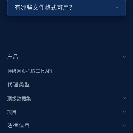
有哪些文件格式可用？
URL, Title, Youtuber, Youtuber md5, Video url,
Video length, Likes, Views, and more.
8.1K+
716+
注册使用
产品
Youtube - Videos posts - Collect YouTube
posts by hashtags
顶级网页抓取工具API
URL, Title, Youtuber, Youtuber md5, Video url,
Video length, Likes, Views, and more.
代理类型
顶级数据集
8.1K+
716+
注册使用
项目
法律信息
Youtube - Videos posts - Discovery records