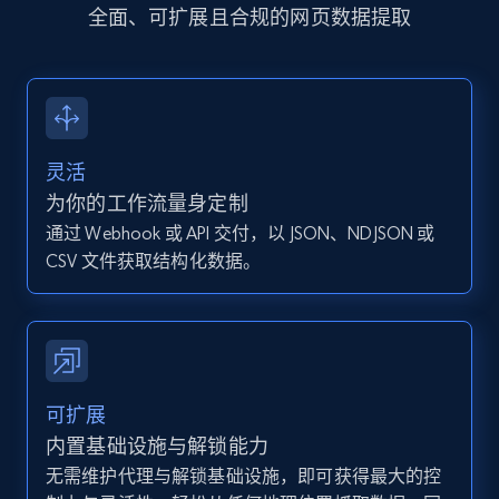
全面、可扩展且合规的网页数据提取
13.2K+
1.6K+
注册使用
Instagram - Posts - Collects posts from a
灵活
specific URLs by using profile URL
为你的工作流量身定制
URL, User posted, Description, Hashtags, Num
comments, Date posted, Likes, Photos, and
通过 Webhook 或 API 交付，以 JSON、NDJSON 或
more.
CSV 文件获取结构化数据。
13.2K+
1.6K+
注册使用
可扩展
Zillow properties listing information
内置基础设施与解锁能力
Zpid, City, State, HomeStatus, Address,
无需维护代理与解锁基础设施，即可获得最大的控
IsListingClaimedByCurrentSignedInUser,