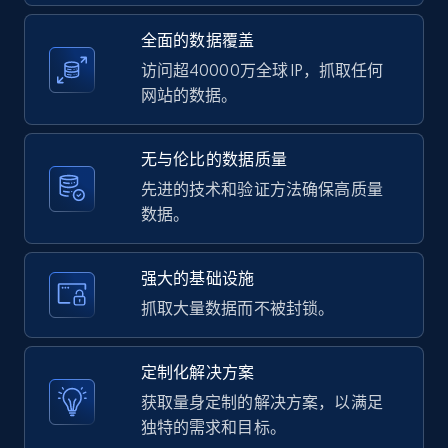
全面的数据覆盖
访问超40000万全球 IP，抓取任何
LinkedIn posts - Discover user's articles by
网站的数据。
URL
URL, ID, User id, Use url, Title, Headline, Post
无与伦比的数据质量
text, Date posted, and more.
先进的技术和验证方法确保高质量
数据。
11.3K+
1.5K+
注册使用
强大的基础设施
抓取大量数据而不被封锁。
LinkedIn posts - Discover posts by Profile
URL
定制化解决方案
URL, ID, User id, Use url, Title, Headline, Post
text, Date posted, and more.
获取量身定制的解决方案，以满足
独特的需求和目标。