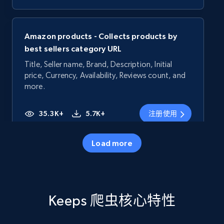
Amazon products - Collects products by
best sellers category URL
Title, Seller name, Brand, Description, Initial
price, Currency, Availability, Reviews count, and
more.
35.3K+
5.7K+
注册使用
Load more
Amazon products - Collects products by
specific category URL
Title, Seller name, Brand, Description, Initial
Keeps 爬虫核心特性
price, Currency, Availability, Reviews count, and
more.