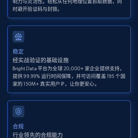
制力与灵活性。轻松从任何地理位置抓取数据，同
IsCurrentSignedInAgentResponsible, Bedrooms,
时避开验证码与封锁。
and more.
12K+
1.3K+
注册使用
稳定
Zillow properties listing information -
经实战验证的基础设施
Discover by custom filters - location, home
Bright Data 平台为全球 20,000+ 家企业提供支持，
type and status
提供 99.99% 运行时间保障，并可访问覆盖 195 个国
Zpid, City, State, HomeStatus, Address,
家的 150M+ 真实用户 IP，让你更安心。
IsListingClaimedByCurrentSignedInUser,
IsCurrentSignedInAgentResponsible, Bedrooms,
and more.
12K+
1.3K+
注册使用
合规
行业领先的合规能力