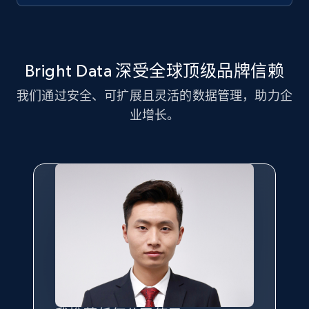
11.3K+
1.5K+
注册使用
Bright Data 深受全球顶级品牌信赖
LinkedIn posts - Discover new posts
company URL
我们通过安全、可扩展且灵活的数据管理，助力企
URL, ID, User id, Use url, Title, Headline, Post
业增长。
text, Date posted, and more.
11.3K+
1.5K+
注册使用
X (formerly Twitter) - Posts
ID, User posted, Name, Description, Date
posted, Photos, URL, Quoted post, and more.
10.4K+
1.2K+
注册使用