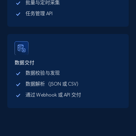
批量与定时采集
Google Maps full information - discover
任务管理 API
records by location search
Place id, URL, Country, Name, Category,
Address, Description, Business details, and
more.
13.3K+
1.7K+
注册使用
数据交付
数据校验与发现
数据解析（JSON 或 CSV）
Google Maps full information - Collect
通过 Webhook 或 API 交付
Google Maps Businesses data by place id
Place id, URL, Country, Name, Category,
Address, Description, Business details, and
more.