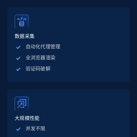
Linkedin job listings information - Discover
jobs by company URL
URL, Job posting id, Job title, Company name,
Company id, Job location, Job summary, Job
seniority level, and more.
数据采集
自动化代理管理
15.3K+
2.2K+
注册使用
全浏览器渲染
验证码破解
Google Maps full information
Place id, URL, Country, Name, Category,
Address, Description, Business details, and
more.
大规模性能
13.3K+
1.7K+
注册使用
并发不限