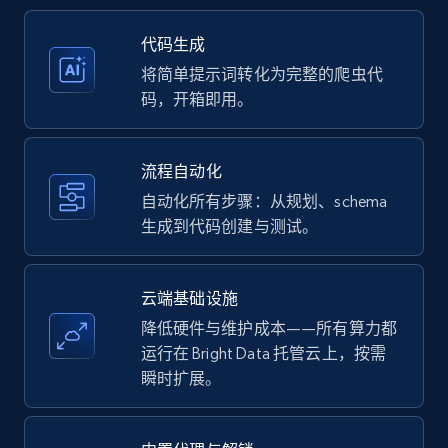
35.3K+
5.7K+
注册使用
代码生成
将简单提示词转化为完整的爬虫代
码，开箱即用。
Amazon products - Collects products by
specific keywords
流程自动化
Title, Seller name, Brand, Description, Initial
自动化所有步骤：从规划、schema
price, Currency, Availability, Reviews count, and
生成到代码创建与测试。
more.
35.3K+
5.7K+
注册使用
云端基础设施
降低硬件与维护成本——所有算力都
运行在 Bright Data 托管云上，按需
瞬时扩展。
Amazon products - find products by using
upc numbers
Title, Seller name, Brand, Description, Initial