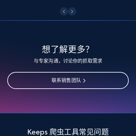
10.4K+
1.2K+
注册使用
TikTok - Profiles
Account id, Nickname, Biography, Awg
engagement rate, Comment engagement rate,
想了解更多？
Like engagement rate, Bio link, Predicted lang,
and more.
与专家沟通，讨论你的抓取需求
8.3K+
963+
注册使用
联系销售团队
TikTok - Profiles - Discover by search URL
and country
Account id, Nickname, Biography, Awg
engagement rate, Comment engagement rate,
Keeps 爬虫工具常见问题