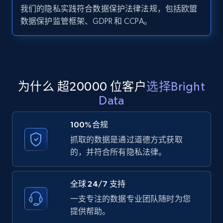
我们的隐私实践符合数据保护法律法规，包括欧盟
Zillow properties listing information -
数据保护监管框架、GDPR 和 CCPA。
Search by parameters on zillow and use the
direct link as input
Zpid, City, State, HomeStatus, Address,
IsListingClaimedByCurrentSignedInUser,
IsCurrentSignedInAgentResponsible, Bedrooms,
为什么 超20000 位客户
选择Bright
and more.
Data
12K+
1.3K+
注册使用
100%合规
抓取的数据是通过道德方式获取
的，并符合所有隐私法律。
LinkedIn posts
URL, ID, User id, Use url, Title, Headline, Post
全球 24/7 支持
text, Date posted, and more.
一支专注的数据专业团队随时为您
提供帮助。
11.3K+
1.5K+
注册使用