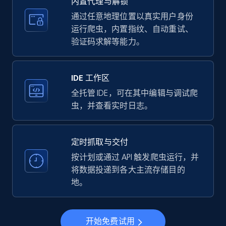
内置代理与解锁
price, Currency, Availability, Reviews count, and
more.
通过任意地理位置以真实用户身份
运行爬虫，内置指纹、自动重试、
验证码求解等能力。
35.3K+
5.7K+
注册使用
IDE 工作区
LinkedIn company information
全托管 IDE，可在其中编辑与调试爬
虫，并查看实时日志。
ID, Name, Country code, Locations, Followers,
Employees in linkedin, About, Specialties, and
more.
定时抓取与交付
按计划或通过 API 触发爬虫运行，并
33.6K+
3.5K+
注册使用
将数据投递到各大主流存储目的
地。
Instagram - Profiles
开始免费试用
Account, Fbid, ID, Followers, Posts count, Is