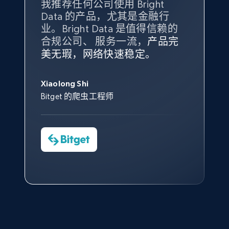
我推荐任何公司使用 Bright
最重要的是拥有
质量
最好、
数量
Data 的产品，尤其是金融行
最多的数据，而这正是 Bright
业。Bright Data 是值得信赖的
Data 和 tgndata 发挥作用的地
合规公司、 服务一流，
方。
产品完
Bright Data 拥有自有代理基础
根据我的使用体验，Bright Data
我们对与 Bright Data 的合作感
我们对 Bright Data 的
可靠性
印
X (formerly Twitter) - Posts - Collecting
美无瑕，网络快速稳定。
设施，助您持续获取网络数据。
的服务价值不可估量。Bright
到非常满意。各方面都很不错，
象深刻，对整体服务也非常满
Twitter posts URLs
此外，他们的网页解锁工具还能
Data 帮助我们采集了充足的公
网络非常稳定，而我们对其客户
意。我们与客户经理保持着定期
George Koutsoudopoulos
ID, User posted, Name, Description, Date
帮助您轻松绕过烦人的验证码
共网络数据以满足需求，并通过
服务和支持团队也非常认可。
沟通，他的协助对我们非常有帮
Xiaolong Shi
tgndata 的首席执行官 (CEO)
posted, Photos, URL, Quoted post, and more.
（CAPTCHA）。
其支持团队和开发团队，让我们
助。
Bitget 的爬虫工程师
对许多流程进行了优化。
Cheddi Rai
10.4K+
1.2K+
注册使用
Nicholas Renotte
Yorgos Panzaris
AdRetreaver CEO
数据科学专家
Charmagne Cruz
Convert Group 的 CTO
—— Shopee Philippines Inc. 报告与分析、
点击观看
业务技术与定价负责人
X (formerly Twitter) - Posts - Getting x
posts by array of profiles
ID, User posted, Name, Description, Date
posted, Photos, URL, Quoted post, and more.
点击观看