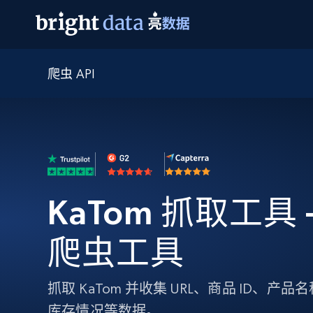
爬虫 API
网页数据抓取 API
多模态训练
网页数据抓取 API
工具
网页解锁 API
视频与媒体数据
网页解锁 API
起价
$1/ 每1 次
告别封锁和验证码
获得取之不尽的视频，图片及更多内
免费套餐
第三方工具集成
Discover API
视频信息流——为 VLA 准备就绪
免费
起价
爬虫 API
$1/1k请求
始终在线的代理实时网页发现
获取持续、定向的网页视频，用于训
浏览器扩展
器人策略
搜索引擎结果页 API
搜索引擎 API
起价
数据包
代理网络检查
按需获取多引擎搜索结果
$1/ 每1 次
KaTom 抓取工具 -
免费套餐
为各行各业生成可直接用于LLM的数据
Google
Bing
Duckduckgo
Yandex
起价
网站地图
爬虫浏览器 API
爬虫浏览器 API
$5/GB
爬虫工具
键启动内置隐匿模式的远程浏览器
代理基础设施
抓取 KaTom 并收集 URL、商品 ID、
代理服务
库存情况等数据。