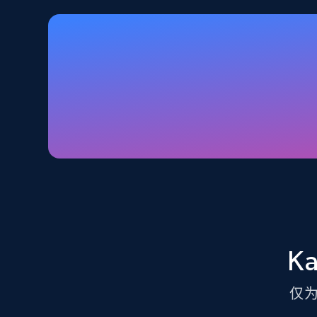
Walmart - products - Discover
products by using sku numbers
URL, Final price, Sku, Currency, Gtin,
Specifications, Image urls, Top reviews, and
more.
5.6K+
875+
注册使用
TikTok Shop - Collect TikTok shop
products by keywords search
K
URL, Title, Available, Description, Currency, Initial
price, Final price, Discount percent, and more.
仅
5.4K+
667+
注册使用