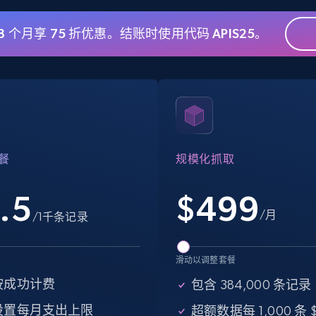
 3 个月享 75 折优惠。结账时使用代码 APIS25。
eBay - Gather data on products using
specified keywords
URL, Product id, Title, Seller name, Seller rating,
Seller reviews, Breadcrumbs, Root category, and
more.
餐
规模化抓取
2.5K+
359+
注册使用
.5
$
499
/月
/1千条记录
Google Shopping
滑动以调整套餐
URL, Product id, Title, Product description,
Rating, Reviews count, Images, Variations, and
按成功计费
包含 384,000 条记录
more.
设置每月支出上限
超额数据每 1,000 条 $