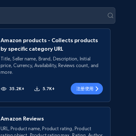
Amazon products - Collects products
by specific category URL
Title, Seller name, Brand, Description, Initial
price, Currency, Availability, Reviews count, and
more.
35.2K+
5.7K+
注册使用
Amazon Reviews
URL, Product name, Product rating, Product
rating object, Product rating max, Rating, Author