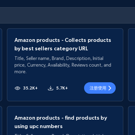
Amazon products - Collects products
by best sellers category URL
Title, Seller name, Brand, Description, Initial
price, Currency, Availability, Reviews count, and
more.
35.2K+
5.7K+
注册使用
Amazon products - find products by
using upc numbers