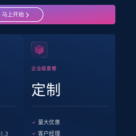
马上开始
eBay - Collect products from shops on
eBay
URL, Product id, Title, Seller name, Seller rating,
Seller reviews, Breadcrumbs, Root category, and
more.
企业级套餐
2.5K+
359+
注册使用
定制
Google Shopping - collects products
from web using keywords
量大优惠
URL, Product id, Title, Product description,
Rating, Reviews count, Images, Variations, and
客户经理
1.3
more.