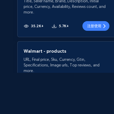
Title, Seller name, Brand, Description, Initial
price, Currency, Availability, Reviews count, and
more.
35.2K+
5.7K+
注册使用
Walmart - products
URL, Final price, Sku, Currency, Gtin,
Specifications, Image urls, Top reviews, and
more.
5.6K+
875+
注册使用