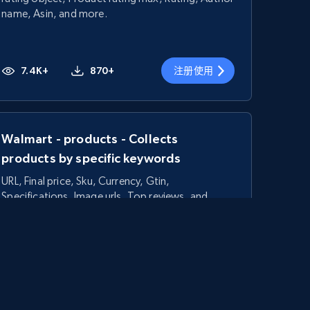
name, Asin, and more.
7.4K+
870+
注册使用
Walmart - products - Collects
products by specific keywords
URL, Final price, Sku, Currency, Gtin,
Specifications, Image urls, Top reviews, and
more.
5.6K+
875+
注册使用