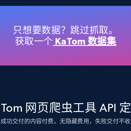
TikTok Shop
URL, Title, Available, Description, Currency, Initial
price, Final price, Discount percent, and more.
只想要数据？跳过抓取。
获取一个
KaTom 数据集
5.4K+
667+
注册使用
TikTok Shop - discover records by shop
url
aTom 网页爬虫工具 API 
URL, Title, Available, Description, Currency, Initial
price, Final price, Discount percent, and more.
为成功交付的内容付费。无隐藏费用，失败交付不收
5.4K+
667+
注册使用