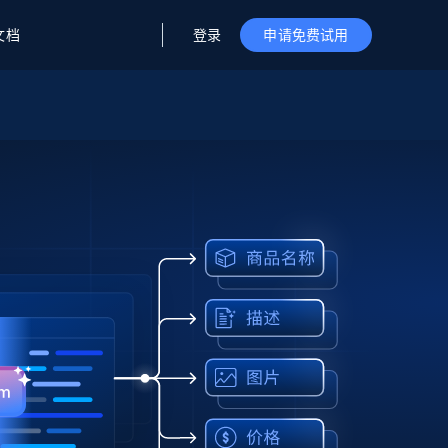
登录
文档
申请免费试用
据与洞察
据及洞察
源
公司
初创企业计划
零售情报
零售
新
起价
$2000/月
解锁实时电商洞察与AI驱动的业务推荐
洞察
联盟推荐
演示智能体
企业级数据服务
托管式数据
起价
为企业级数据收集量身定制
$1500/月
采集
信任中心
集成
Deep Lookup
测试版
Bright SDK
在海量级网页数据上运行复杂
查询