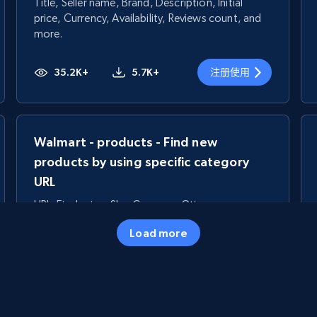
Title, Seller name, Brand, Description, Initial
price, Currency, Availability, Reviews count, and
more.
35.2K+
5.7K+
注册使用
Walmart - products - Find new
products by using specific category
URL
URL, Final price, Sku, Currency, Gtin,
Specifications, Image urls, Top reviews, and
Load more
more.
5.6K+
875+
注册使用