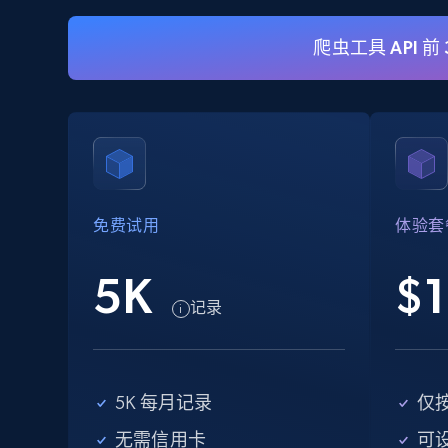
爬虫工具 API 前
eBay
URL, Product id, Title, Seller name, Seller rating,
Seller reviews, Breadcrumbs, Root category, and
more.
免费试用
体验套
2.5K+
359+
注册使用
5K
$1
记录
eBay - Collect records by category
URL, Product id, Title, Seller name, Seller rating,
Seller reviews, Breadcrumbs, Root category, and
5K 每月记录
仅
more.
无需信用卡
可