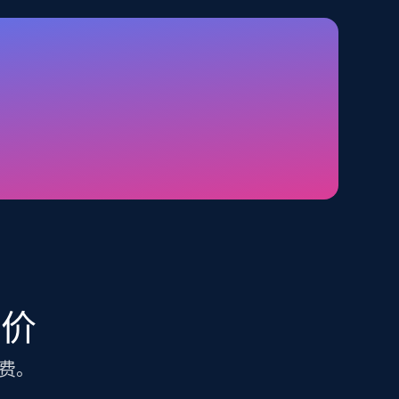
TikTok Shop - category
URL, Title, Available, Description, Currency, Initial
price, Final price, Discount percent, and more.
5.4K+
667+
注册使用
Amazon sellers info
Seller id, URL, Seller name, Description, Detailed
info, Stars, Feedbacks, Return policy, and more.
定价
费。
2.5K+
378+
注册使用