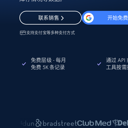
动态代理
起价
$5
$2.5/G
免费套餐
动态代理
5折
超40000万 万高速真人住宅代理
起价
联系销售
开始免
ISP 代理
$1.3/IP
数据中心代理
用于数据获取的高速代理
支持
支付宝
等多种支付方式
免费层级 - 每月
通过 AP
免费 5K 条记录
工具按需