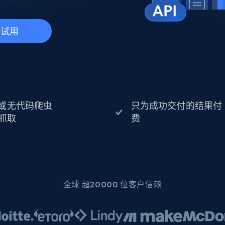
起价
数据中心代理
$0.9/IP
B
静态ISP代理
130万+ 超高速静态住宅代理
费试用
I 或无代码爬虫
只为成功交付的结果付
抓取
费
全球 超20000 位客户信赖