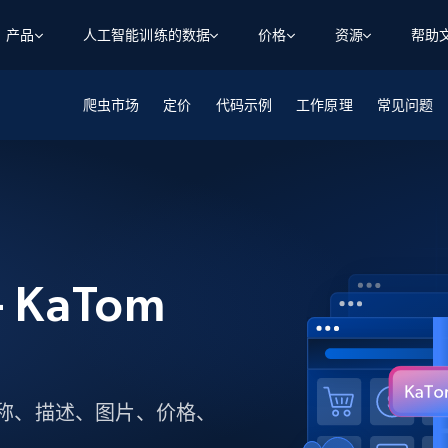
产品
人工智能训练的数据
价格
资源
帮助
爬虫市场
智能体 WEB 执行
数据源
数据源
定价
代码示例
工作原理
常见问题
数
数
资
学习中心
搜索及提取
抓取APIs
抓取APIs
起价
$1
$0.75/1k 记录条
请求
容
让 AI 应用具备搜索与爬取整个网络的能力
从 600+ 个网站获取实时数据
免费套餐
博客
领英
电商
社交媒体
ChatGPT
智能体浏览器
爬虫工作室定价
起价
爬虫工作室
练人形机
让智能体浏览网站并自动执行任务
$1/1k请求
案例研究
免费套餐
将任何网站转化为数据管道
亮数据 MCP
免费
起价
数据集
数据集
网络研讨会
站式工具包，全面解锁网页
请求
$250/100K 记录条
 KaTom
集
来自 600+ 个域名的预收集数据
起价
领英
电商
社交媒体
房地产
代理位置
缓存速递
$0.2/1k HTML
缓存速递
实时网页数据，采集即交付
产品技术视频
产品名称、描述、图片、价格、