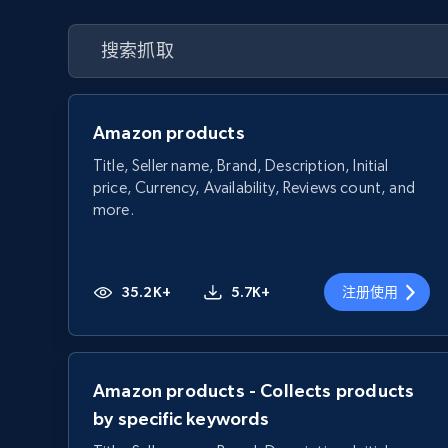
Amazon products
Title, Seller name, Brand, Description, Initial
price, Currency, Availability, Reviews count, and
more.
35.2K+
5.7K+
注册使用
Amazon products - Collects products
by specific keywords