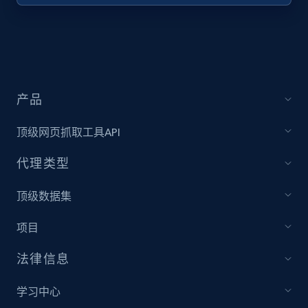
URL, Title, Youtuber, Youtuber md5, Video url,
Video length, Likes, Views, and more.
8.1K+
714+
注册使用
产品
顶级网页抓取工具API
Youtube - Videos posts - Collect YouTube
posts by hashtags
代理类型
URL, Title, Youtuber, Youtuber md5, Video url,
Video length, Likes, Views, and more.
顶级数据集
项目
8.1K+
714+
注册使用
法律信息
学习中心
Youtube - Videos posts - Discovery records