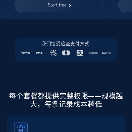
URL, Job posting id, Job title, Company name,
Start free
Company id, Job location, Job summary, Job
seniority level, and more.
15.3K+
2.2K+
注册使用
我们接受这些支付方式:
Linkedin job listings information - Discover
new jobs by keyword
URL, Job posting id, Job title, Company name,
Company id, Job location, Job summary, Job
seniority level, and more.
每个套餐都提供完整权限——规模越
大，每条记录成本越低
15.3K+
2.2K+
注册使用