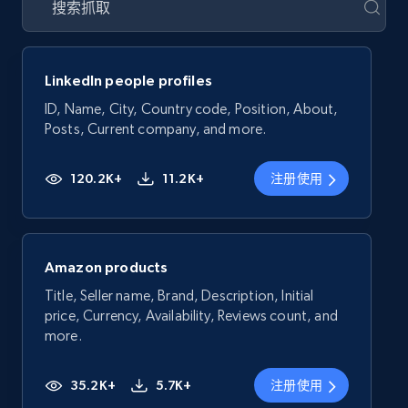
LinkedIn people profiles
ID, Name, City, Country code, Position, About,
Posts, Current company, and more.
120.2K+
11.2K+
注册使用
Amazon products
Title, Seller name, Brand, Description, Initial
price, Currency, Availability, Reviews count, and
more.
35.2K+
5.7K+
注册使用