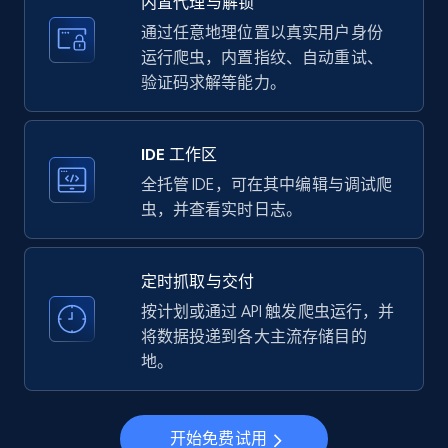
内置代理与解锁
price, Currency, Availability, Reviews count, and
more.
通过任意地理位置以真实用户身份
运行爬虫，内置指纹、自动重试、
验证码求解等能力。
35.2K+
5.7K+
注册使用
IDE 工作区
LinkedIn company information
全托管 IDE，可在其中编辑与调试爬
虫，并查看实时日志。
ID, Name, Country code, Locations, Followers,
Employees in linkedin, About, Specialties, and
more.
定时抓取与交付
按计划或通过 API 触发爬虫运行，并
33.5K+
3.5K+
注册使用
将数据投递到各大主流存储目的
地。
Instagram - Profiles
开始免费试用
Account, Fbid, ID, Followers, Posts count, Is