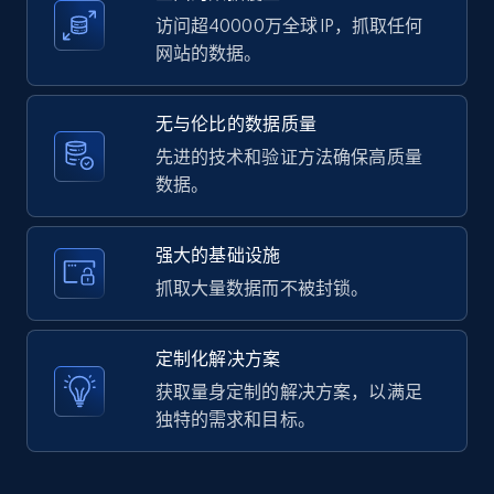
访问超40000万全球 IP，抓取任何
网站的数据。
LinkedIn posts - Discover user's articles by
无与伦比的数据质量
URL
先进的技术和验证方法确保高质量
URL, ID, User id, Use url, Title, Headline, Post
数据。
text, Date posted, and more.
11.3K+
1.5K+
注册使用
强大的基础设施
抓取大量数据而不被封锁。
LinkedIn posts - Discover posts by Profile
定制化解决方案
URL
获取量身定制的解决方案，以满足
URL, ID, User id, Use url, Title, Headline, Post
独特的需求和目标。
text, Date posted, and more.