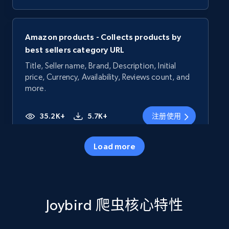
Amazon products - Collects products by
best sellers category URL
Title, Seller name, Brand, Description, Initial
price, Currency, Availability, Reviews count, and
more.
35.2K+
5.7K+
注册使用
Load more
Amazon products - Collects products by
specific category URL
Title, Seller name, Brand, Description, Initial
Joybird 爬虫核心特性
price, Currency, Availability, Reviews count, and
more.