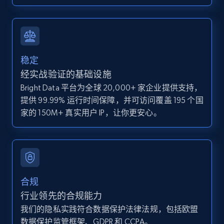
IsCurrentSignedInAgentResponsible, Bedrooms,
and more.
12K+
1.3K+
注册使用
稳定
经实战验证的基础设施
Bright Data 平台为全球 20,000+ 家企业提供支持，
Zillow properties listing information -
提供 99.99% 运行时间保障，并可访问覆盖 195 个国
Discover by custom filters - location, home
家的 150M+ 真实用户 IP，让你更安心。
type and status
Zpid, City, State, HomeStatus, Address,
IsListingClaimedByCurrentSignedInUser,
IsCurrentSignedInAgentResponsible, Bedrooms,
and more.
合规
12K+
1.3K+
注册使用
行业领先的合规能力
我们的隐私实践符合数据保护法律法规，包括欧盟
数据保护监管框架、GDPR 和 CCPA。