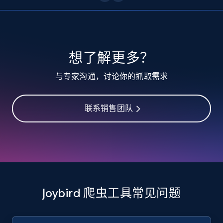
10.3K+
1.2K+
注册使用
TikTok - Profiles
想了解更多？
Account id, Nickname, Biography, Awg
与专家沟通，讨论你的抓取需求
engagement rate, Comment engagement rate,
Like engagement rate, Bio link, Predicted lang,
and more.
联系销售团队
8.3K+
963+
注册使用
TikTok - Profiles - Discover by search URL
and country
Joybird 爬虫工具常见问题
Account id, Nickname, Biography, Awg
engagement rate, Comment engagement rate,