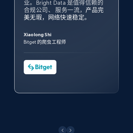
业。Bright Data 是值得信赖的
Data 和 tgndata 发挥作用的地
合规公司、 服务一流，
方。
产品完
Bright Data 拥有自有代理基础
根据我的使用体验，Bright Data
我们对与 Bright Data 的合作感
我们对 Bright Data 的
可靠性
印
美无瑕，网络快速稳定。
设施，助您持续获取网络数据。
的服务价值不可估量。Bright
到非常满意。各方面都很不错，
象深刻，对整体服务也非常满
此外，他们的网页解锁工具还能
Data 帮助我们采集了充足的公
网络非常稳定，而我们对其客户
意。我们与客户经理保持着定期
X (formerly Twitter) - Posts - Collecting
George Koutsoudopoulos
帮助您轻松绕过烦人的验证码
共网络数据以满足需求，并通过
服务和支持团队也非常认可。
沟通，他的协助对我们非常有帮
Twitter posts URLs
Xiaolong Shi
tgndata 的首席执行官 (CEO)
（CAPTCHA）。
其支持团队和开发团队，让我们
助。
Bitget 的爬虫工程师
ID, User posted, Name, Description, Date
对许多流程进行了优化。
posted, Photos, URL, Quoted post, and more.
Cheddi Rai
Nicholas Renotte
Yorgos Panzaris
AdRetreaver CEO
数据科学专家
Charmagne Cruz
Convert Group 的 CTO
10.3K+
1.2K+
注册使用
—— Shopee Philippines Inc. 报告与分析、
点击观看
业务技术与定价负责人
X (formerly Twitter) - Posts - Getting x
posts by array of profiles
点击观看
ID, User posted, Name, Description, Date
posted, Photos, URL, Quoted post, and more.