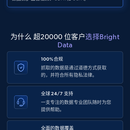
Zillow properties listing information -
Search by parameters on zillow and use the
direct link as input
Zpid, City, State, HomeStatus, Address,
为什么 超20000 位客户
选择Bright
IsListingClaimedByCurrentSignedInUser,
Data
IsCurrentSignedInAgentResponsible, Bedrooms,
and more.
100%合规
抓取的数据是通过道德方式获取
12K+
1.3K+
注册使用
的，并符合所有隐私法律。
全球 24/7 支持
LinkedIn posts
一支专注的数据专业团队随时为您
URL, ID, User id, Use url, Title, Headline, Post
提供帮助。
text, Date posted, and more.
全面的数据覆盖
11.3K+
1.5K+
注册使用