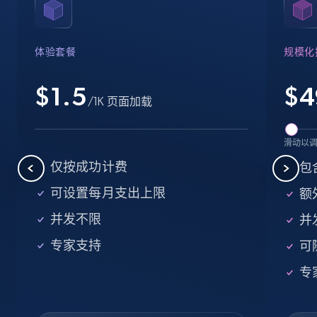
Name, URL, ID, Cb rank, Region, About,
Industries, Operating status, and more.
体验套餐
规模化
15.6K+
1.6K+
注册使用
$1.5
$
4
/1K 页面加载
Crunchbase companies information -
滑动以
Searching data by keyword
仅按成功计费
包
Name, URL, ID, Cb rank, Region, About,
可设置每月支出上限
额外
Industries, Operating status, and more.
并发不限
并
15.6K+
1.6K+
注册使用
专家支持
可
专
Linkedin job listings information