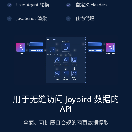
13.2K+
1.7K+
注册使用
User Agent 轮换
自定义 Headers
JavaScript 渲染
住宅代理
Google Maps full information - Discover
new records by Customer ID
Place id, URL, Country, Name, Category,
Address, Description, Business details, and
more.
13.2K+
1.7K+
注册使用
用于无缝访问 Joybird 数据的
Instagram - Posts
API
URL, User posted, Description, Hashtags, Num
comments, Date posted, Likes, Photos, and
全面、可扩展且合规的网页数据提取
more.