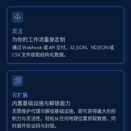
13.2K+
1.6K+
注册使用
灵活
Instagram - Posts - Collects posts from a
为你的工作流量身定制
specific URLs by using profile URL
通过 Webhook 或 API 交付，以 JSON、NDJSON 或
URL, User posted, Description, Hashtags, Num
CSV 文件获取结构化数据。
comments, Date posted, Likes, Photos, and
more.
13.2K+
1.6K+
注册使用
可扩展
内置基础设施与解锁能力
无需维护代理与解锁基础设施，即可获得最大的控
Zillow properties listing information
制力与灵活性。轻松从任何地理位置抓取数据，同
Zpid, City, State, HomeStatus, Address,
时避开验证码与封锁。
IsListingClaimedByCurrentSignedInUser,