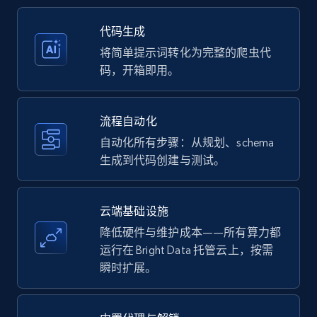
35.2K+
5.7K+
注册使用
代码生成
将简单提示词转化为完整的爬虫代
码，开箱即用。
Amazon products - Collects products by
specific keywords
流程自动化
Title, Seller name, Brand, Description, Initial
自动化所有步骤：从规划、schema
price, Currency, Availability, Reviews count, and
生成到代码创建与测试。
more.
35.2K+
5.7K+
注册使用
云端基础设施
降低硬件与维护成本——所有算力都
运行在 Bright Data 托管云上，按需
瞬时扩展。
Amazon products - find products by using
upc numbers
Title, Seller name, Brand, Description, Initial