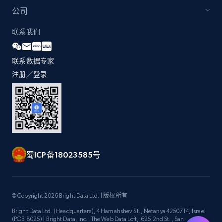
by Explore page URL
公司
URL, Title, Youtuber, Youtuber md5, Video url,
Video length, Likes, Views, and more.
联系我们
8.1K+
714+
注册使用
联系数据专家
注册／登录
Youtube - Videos posts - Discovery videos
by podcast url
URL, Title, Youtuber, Youtuber md5, Video url,
Video length, Likes, Views, and more.
蜀ICP备18023585号
8.1K+
714+
注册使用
© Copyright 2026 Bright Data Ltd. | 版权所有
Bright Data Ltd. (Headquarters), 4 Hamahshev St., Netanya 4250714, Israel
Amazon Reviews
(POB 8025) | Bright Data, Inc., The Web Data Loft, 625 2nd St., San