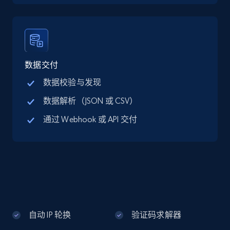
Google Maps full information - discover
records by location search
Place id, URL, Country, Name, Category,
Address, Description, Business details, and
数据交付
more.
数据校验与发现
数据解析（JSON 或 CSV）
13.2K+
1.7K+
注册使用
通过 Webhook 或 API 交付
Google Maps full information - Collect
Google Maps Businesses data by place id
Place id, URL, Country, Name, Category,
Address, Description, Business details, and
more.
自动 IP 轮换
验证码求解器