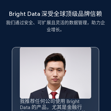
11.3K+
1.5K+
注册使用
Bright Data 深受全球顶级品牌信赖
我们通过安全、可扩展且灵活的数据管理，助力企
LinkedIn posts - Discover new posts
业增长。
company URL
URL, ID, User id, Use url, Title, Headline, Post
text, Date posted, and more.
11.3K+
1.5K+
注册使用
X (formerly Twitter) - Posts
ID, User posted, Name, Description, Date
posted, Photos, URL, Quoted post, and more.
我推荐任何公司使用 Bright
最重要的是拥有
质量
最好、
数量
Data 的产品，尤其是金融行
最多的数据，而这正是 Bright
10.3K+
1.2K+
注册使用