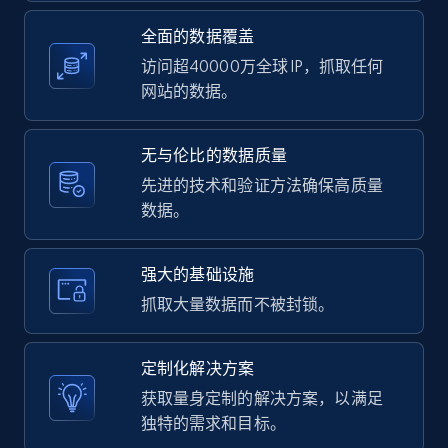
全面的数据覆盖
11.3K+
1.5K+
注册使用
访问超40000万全球 IP，抓取任何
网站的数据。
LinkedIn posts - Discover user's articles by
无与伦比的数据质量
URL
先进的技术和验证方法确保高质量
URL, ID, User id, Use url, Title, Headline, Post
数据。
text, Date posted, and more.
11.3K+
1.5K+
注册使用
强大的基础设施
抓取大量数据而不被封锁。
LinkedIn posts - Discover posts by Profile
定制化解决方案
URL
获取量身定制的解决方案，以满足
URL, ID, User id, Use url, Title, Headline, Post
独特的需求和目标。
text, Date posted, and more.