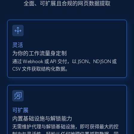
全面、可扩展且合规的网页数据提取
more.
13.2K+
1.6K+
注册使用
灵活
Instagram - Posts - Collects posts from a
为你的工作流量身定制
specific URLs by using profile URL
通过 Webhook 或 API 交付，以 JSON、NDJSON 或
URL, User posted, Description, Hashtags, Num
CSV 文件获取结构化数据。
comments, Date posted, Likes, Photos, and
more.
13.2K+
1.6K+
注册使用
可扩展
内置基础设施与解锁能力
无需维护代理与解锁基础设施，即可获得最大的控
Zillow properties listing information