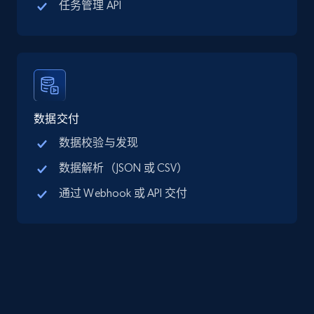
任务管理 API
Google Maps full information - discover
records by location search
Place id, URL, Country, Name, Category,
Address, Description, Business details, and
数据交付
more.
数据校验与发现
数据解析（JSON 或 CSV）
13.3K+
1.7K+
注册使用
通过 Webhook 或 API 交付
Google Maps full information - Collect
Google Maps Businesses data by place id
Place id, URL, Country, Name, Category,
Address, Description, Business details, and
more.