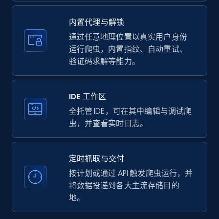
upc numbers
Title, Seller name, Brand, Description, Initial
内置代理与解锁
price, Currency, Availability, Reviews count, and
more.
通过任意地理位置以真实用户身份
运行爬虫，内置指纹、自动重试、
验证码求解等能力。
35.3K+
5.7K+
注册使用
IDE 工作区
LinkedIn company information
全托管 IDE，可在其中编辑与调试爬
虫，并查看实时日志。
ID, Name, Country code, Locations, Followers,
Employees in linkedin, About, Specialties, and
more.
定时抓取与交付
按计划或通过 API 触发爬虫运行，并
33.5K+
3.5K+
注册使用
将数据投递到各大主流存储目的
地。