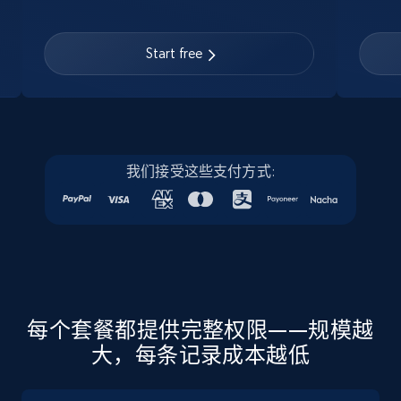
Linkedin job listings information
URL, Job posting id, Job title, Company name,
Start free
Company id, Job location, Job summary, Job
seniority level, and more.
15.3K+
2.2K+
注册使用
我们接受这些支付方式:
Linkedin job listings information - Discover
new jobs by keyword
URL, Job posting id, Job title, Company name,
Company id, Job location, Job summary, Job
seniority level, and more.
每个套餐都提供完整权限——规模越
大，每条记录成本越低
15.3K+
2.2K+
注册使用