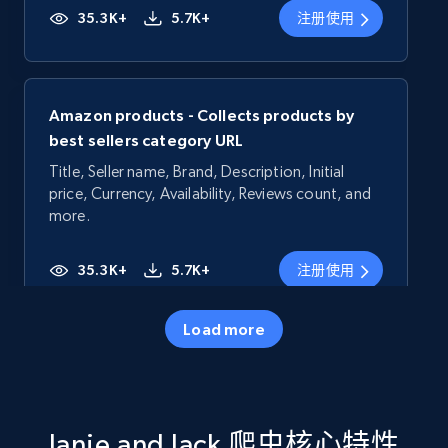
35.3K+
5.7K+
注册使用
Amazon products - Collects products by
best sellers category URL
Title, Seller name, Brand, Description, Initial
price, Currency, Availability, Reviews count, and
more.
35.3K+
5.7K+
注册使用
Load more
Amazon products - Collects products by
specific category URL
Title, Seller name, Brand, Description, Initial
Janie and Jack 爬虫核心特性
price, Currency, Availability, Reviews count, and