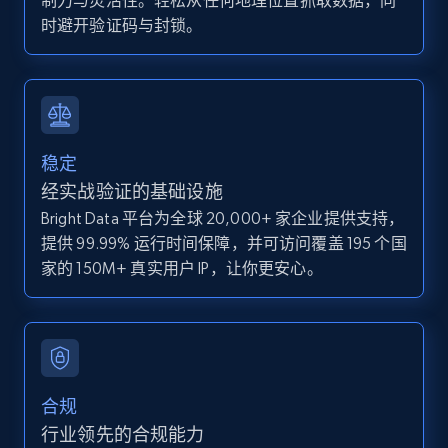
制力与灵活性。轻松从任何地理位置抓取数据，同
Zpid, City, State, HomeStatus, Address,
时避开验证码与封锁。
IsListingClaimedByCurrentSignedInUser,
IsCurrentSignedInAgentResponsible, Bedrooms,
and more.
12K+
1.3K+
注册使用
稳定
经实战验证的基础设施
Bright Data 平台为全球 20,000+ 家企业提供支持，
Zillow properties listing information -
提供 99.99% 运行时间保障，并可访问覆盖 195 个国
Discover by custom filters - location, home
家的 150M+ 真实用户 IP，让你更安心。
type and status
Zpid, City, State, HomeStatus, Address,
IsListingClaimedByCurrentSignedInUser,
IsCurrentSignedInAgentResponsible, Bedrooms,
and more.
合规
12K+
1.3K+
注册使用
行业领先的合规能力