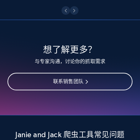
10.4K+
1.2K+
注册使用
TikTok - Profiles
想了解更多？
Account id, Nickname, Biography, Awg
与专家沟通，讨论你的抓取需求
engagement rate, Comment engagement rate,
Like engagement rate, Bio link, Predicted lang,
and more.
联系销售团队
8.3K+
963+
注册使用
TikTok - Profiles - Discover by search URL
and country
Janie and Jack 爬虫工具常见问题