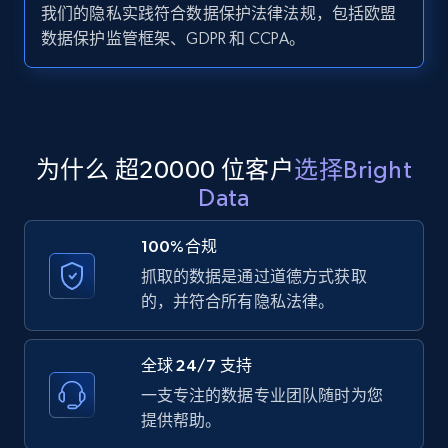
我们的隐私实践符合数据保护法律法规，包括欧盟
数据保护监管框架、GDPR 和 CCPA。
Zillow properties listing information -
Search by parameters on zillow and use the
direct link as input
Zpid, City, State, HomeStatus, Address,
为什么 超20000 位客户
选择Bright
IsListingClaimedByCurrentSignedInUser,
Data
IsCurrentSignedInAgentResponsible, Bedrooms,
and more.
100%合规
抓取的数据是通过道德方式获取
12K+
1.3K+
注册使用
的，并符合所有隐私法律。
全球 24/7 支持
LinkedIn posts
一支专注的数据专业团队随时为您
URL, ID, User id, Use url, Title, Headline, Post
提供帮助。
text, Date posted, and more.