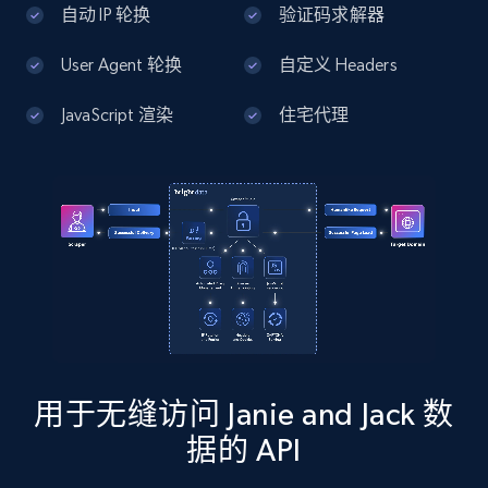
自动 IP 轮换
验证码求解器
13.3K+
1.7K+
注册使用
User Agent 轮换
自定义 Headers
JavaScript 渲染
住宅代理
Google Maps full information - Discover
new records by Customer ID
Place id, URL, Country, Name, Category,
Address, Description, Business details, and
more.
13.3K+
1.7K+
注册使用
用于无缝访问 Janie and Jack 数
Instagram - Posts
据的 API
URL, User posted, Description, Hashtags, Num
comments, Date posted, Likes, Photos, and