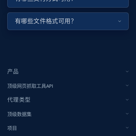
keyword and then apply relevant video
filters
有哪些文件格式可用？
URL, Title, Youtuber, Youtuber md5, Video url,
Video length, Likes, Views, and more.
8.1K+
716+
注册使用
产品
Youtube - Videos posts - Collect YouTube
posts by hashtags
顶级网页抓取工具API
URL, Title, Youtuber, Youtuber md5, Video url,
Video length, Likes, Views, and more.
代理类型
顶级数据集
8.1K+
716+
注册使用
项目