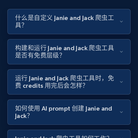
Account id, Nickname, Biography, Awg
engagement rate, Comment engagement rate,
Like engagement rate, Bio link, Predicted lang,
什么是自定义 Janie and Jack 爬虫工
and more.
具？
8.3K+
963+
注册使用
构建和运行 Janie and Jack 爬虫工具
是否有免费层级？
Youtube - Videos posts
URL, Title, Youtuber, Youtuber md5, Video url,
运行 Janie and Jack 爬虫工具时，免
Video length, Likes, Views, and more.
费 credits 用完后会怎样？
8.1K+
716+
注册使用
如何使用 AI prompt 创建 Janie and
Jack？
Youtube - Videos posts - Search new