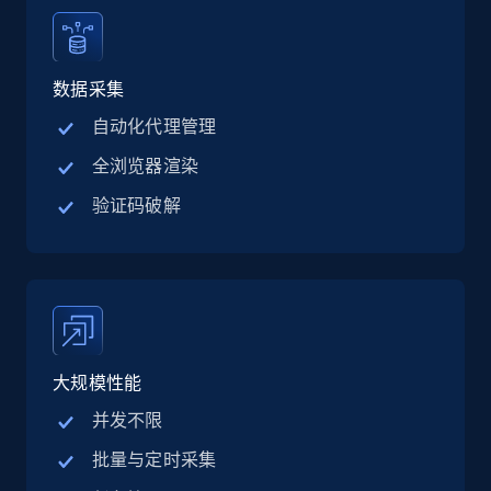
Linkedin job listings information - Discover
jobs by company URL
数据采集
URL, Job posting id, Job title, Company name,
自动化代理管理
Company id, Job location, Job summary, Job
全浏览器渲染
seniority level, and more.
验证码破解
15.3K+
2.2K+
注册使用
Google Maps full information
Place id, URL, Country, Name, Category,
大规模性能
Address, Description, Business details, and
more.
并发不限
批量与定时采集
13.3K+
1.7K+
注册使用