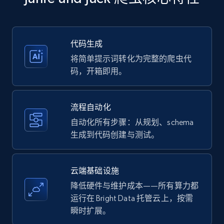
more.
35.3K+
5.7K+
注册使用
代码生成
将简单提示词转化为完整的爬虫代
码，开箱即用。
Amazon products - Collects products by
specific keywords
流程自动化
Title, Seller name, Brand, Description, Initial
自动化所有步骤：从规划、schema
price, Currency, Availability, Reviews count, and
生成到代码创建与测试。
more.
35.3K+
5.7K+
注册使用
云端基础设施
降低硬件与维护成本——所有算力都
运行在 Bright Data 托管云上，按需
瞬时扩展。
Amazon products - find products by using