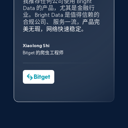
我推荐任何公司使用 Bright
最重要的是拥有
质量
最好、
数量
Data 的产品，尤其是金融行
最多的数据，而这正是 Bright
10.4K+
1.2K+
注册使用
业。Bright Data 是值得信赖的
Data 和 tgndata 发挥作用的地
合规公司、 服务一流，
方。
产品完
Bright Data 拥有自有代理基础
根据我的使用体验，Bright Data
我们对与 Bright Data 的合作感
我们对 Bright Data 的
可靠性
印
美无瑕，网络快速稳定。
设施，助您持续获取网络数据。
的服务价值不可估量。Bright
到非常满意。各方面都很不错，
象深刻，对整体服务也非常满
此外，他们的网页解锁工具还能
Data 帮助我们采集了充足的公
网络非常稳定，而我们对其客户
意。我们与客户经理保持着定期
X (formerly Twitter) - Posts - Collecting
George Koutsoudopoulos
帮助您轻松绕过烦人的验证码
共网络数据以满足需求，并通过
服务和支持团队也非常认可。
沟通，他的协助对我们非常有帮
Twitter posts URLs
Xiaolong Shi
tgndata 的首席执行官 (CEO)
（CAPTCHA）。
其支持团队和开发团队，让我们
助。
Bitget 的爬虫工程师
ID, User posted, Name, Description, Date
对许多流程进行了优化。
posted, Photos, URL, Quoted post, and more.
Cheddi Rai
Nicholas Renotte
Yorgos Panzaris
AdRetreaver CEO
数据科学专家
Charmagne Cruz
Convert Group 的 CTO
10.4K+
1.2K+
注册使用
—— Shopee Philippines Inc. 报告与分析、
点击观看
业务技术与定价负责人
X (formerly Twitter) - Posts - Getting x
posts by array of profiles
点击观看
ID, User posted, Name, Description, Date
posted, Photos, URL, Quoted post, and more.