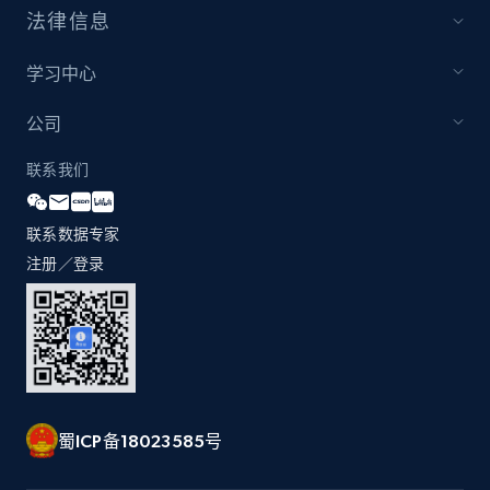
法律信息
Youtube - Videos posts - Discovery records
by Explore page URL
学习中心
URL, Title, Youtuber, Youtuber md5, Video url,
Video length, Likes, Views, and more.
公司
联系我们
8.1K+
716+
注册使用
联系数据专家
注册／登录
Youtube - Videos posts - Discovery videos
by podcast url
URL, Title, Youtuber, Youtuber md5, Video url,
Video length, Likes, Views, and more.
8.1K+
716+
注册使用
蜀ICP备18023585号