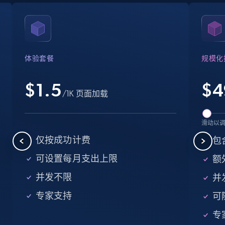
Crunchbase companies information
Name, URL, ID, Cb rank, Region, About,
Industries, Operating status, and more.
体验套餐
规模化
15.6K+
1.6K+
注册使用
$1.5
$
4
/1K 页面加载
Crunchbase companies information -
滑动以
Searching data by keyword
仅按成功计费
包
Name, URL, ID, Cb rank, Region, About,
可设置每月支出上限
额外
Industries, Operating status, and more.
并发不限
并
15.6K+
1.6K+
注册使用
专家支持
可
专