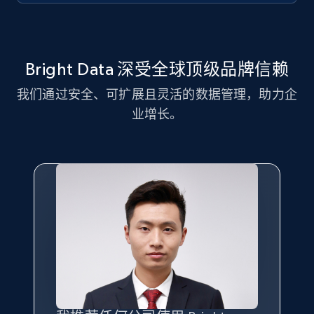
11.3K+
1.5K+
注册使用
Bright Data 深受全球顶级品牌信赖
我们通过安全、可扩展且灵活的数据管理，助力企
LinkedIn posts - Discover new posts
业增长。
company URL
URL, ID, User id, Use url, Title, Headline, Post
text, Date posted, and more.
11.3K+
1.5K+
注册使用
X (formerly Twitter) - Posts
ID, User posted, Name, Description, Date
posted, Photos, URL, Quoted post, and more.