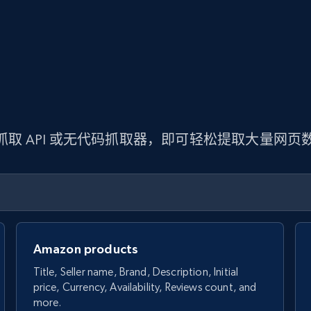
 抓取 API 或无代码抓取器，即可轻松提取大量网
Amazon products
Title, Seller name, Brand, Description, Initial
price, Currency, Availability, Reviews count, and
more.