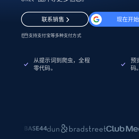
动态代理
起价
$5
$2.5/G
免费套餐
动态代理
5折
超40000万 万高速真人住宅代理
起价
联系销售
现在开
ISP 代理
$1.3/IP
数据中心代理
用于数据获取的高速代理
支持
支付宝
等多种支付方式
从提示词到爬虫，全程
预
零代码。
码