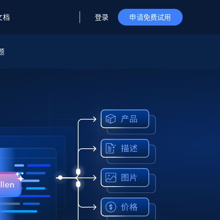
登录
文档
申请免费试用
题
据与洞察
据及洞察
源
公司
初创企业计划
零售情报
零售
新
起价
$2000/月
解锁实时电商洞察与AI驱动的业务推荐
洞察
联盟推荐
演示智能体
企业级数据服务
托管式数据
起价
为企业级数据收集量身定制
$1500/月
采集
信任中心
集成
Deep Lookup
测试版
Bright SDK
在海量级网页数据上运行复杂
查询