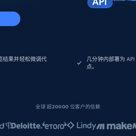
起价
数据中心代理
$0.9/IP
B
静态ISP代理
130万+ 超高速静态住宅代理
始
览结果并轻松微调代
几分钟内部署为 API
。
点。
全球 超20000 位客户的信赖