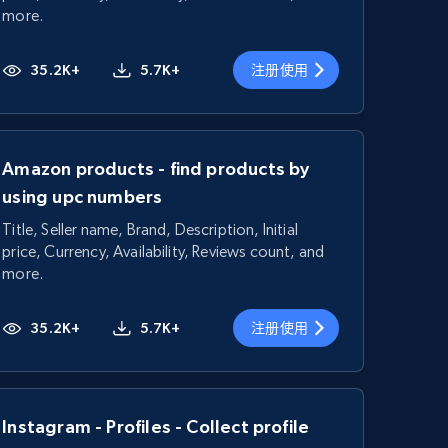
more.
35.2K+
5.7K+
注册使用
Amazon products - find products by
using upc numbers
Title, Seller name, Brand, Description, Initial
price, Currency, Availability, Reviews count, and
more.
35.2K+
5.7K+
注册使用
Instagram - Profiles - Collect profile