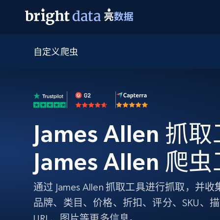
自定义爬虫
网页数据抓取 API
多模态训练
网页数据抓取 API
工具
网页解锁 API
视频与媒体数据
网页解锁 API
起价
$1/ 每1 次
告别封锁和验证码
获得取之不尽的视频，图片及更多内
免费套餐
第三方工具集成
Discover API
视频信息流——为 VLA 准备就绪
免费
起价
爬虫 API
$1/1k请求
始终在线的代理实时网页发现
获取持续、定向的网页视频，用于训
浏览器扩展
器人策略
James Allen 抓
搜索引擎结果页 API
搜索引擎 API
起价
数据包
代理网络检查
按需获取多引擎搜索结果
$1/ 每1 次
免费套餐
为各行各业生成可直接用于LLM的数据
Google
Bing
Duckduckgo
Yandex
James Allen 爬
起价
网站地图
爬虫浏览器 API
爬虫浏览器 API
$5/GB
键启动内置隐匿模式的远程浏览器
通过 James Allen 抓取工具进行抓取
代理基础设施
品牌、类目、价格、折扣、评分、SKU、
代理服务
URL、图片等更多信息。