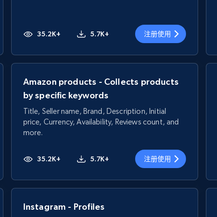
35.2K+
5.7K+
注册使用
Amazon products - Collects products
by specific keywords
Title, Seller name, Brand, Description, Initial
price, Currency, Availability, Reviews count, and
more.
35.2K+
5.7K+
注册使用
Instagram - Profiles