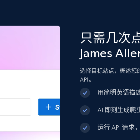
只需几次
James All
选择目标站点，概述您的
API。
用简明英语描
AI 即刻生成爬虫
运行 API 请