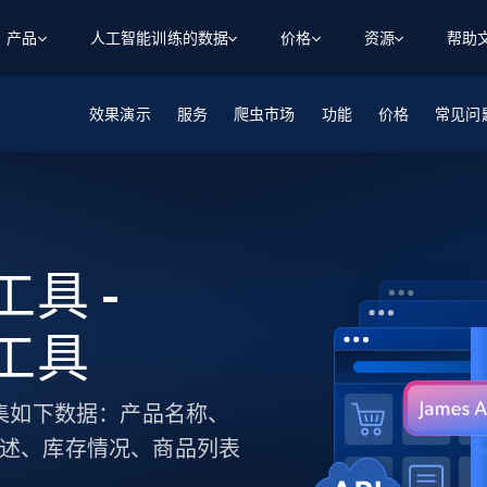
产品
人工智能训练的数据
价格
资源
帮助
效果演示
智能体 WEB 执行
数据源
数据源
服务
爬虫市场
功能
价格
常见问
数
数
资
学习中心
搜索及提取
抓取APIs
抓取APIs
起价
$1
$0.75/1k 记录条
请求
容
让 AI 应用具备搜索与爬取整个网络的能力
从 600+ 个网站获取实时数据
免费套餐
博客
领英
电商
社交媒体
ChatGPT
智能体浏览器
爬虫工作室定价
起价
爬虫工作室
练人形机
让智能体浏览网站并自动执行任务
$1/1k请求
案例研究
免费套餐
将任何网站转化为数据管道
取工具 -
亮数据 MCP
免费
起价
数据集
数据集
网络研讨会
站式工具包，全面解锁网页
请求
$250/100K 记录条
集
来自 600+ 个域名的预收集数据
虫工具
起价
领英
电商
社交媒体
房地产
代理位置
缓存速递
$0.2/1k HTML
缓存速递
实时网页数据，采集即交付
产品技术视频
，并收集如下数据：产品名称、
描述、库存情况、商品列表