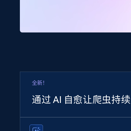
全新！
通过 AI 自愈让爬虫持