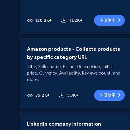
120.2K+
11.2K+
注册使用
Amazon products - Collects products
by specific category URL
Title, Seller name, Brand, Description, Initial
price, Currency, Availability, Reviews count, and
more.
35.2K+
5.7K+
注册使用
LinkedIn company information