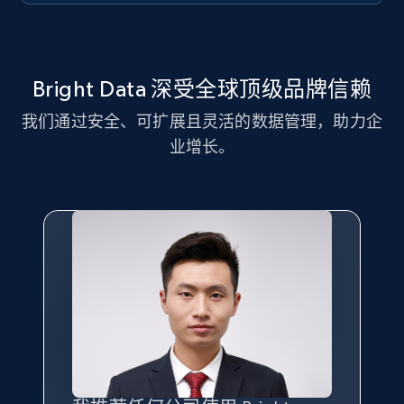
11.3K+
1.5K+
注册使用
Bright Data 深受全球顶级品牌信赖
我们通过安全、可扩展且灵活的数据管理，助力企
LinkedIn posts - Discover new posts
业增长。
company URL
URL, ID, User id, Use url, Title, Headline, Post
text, Date posted, and more.
11.3K+
1.5K+
注册使用
X (formerly Twitter) - Posts
ID, User posted, Name, Description, Date
posted, Photos, URL, Quoted post, and more.