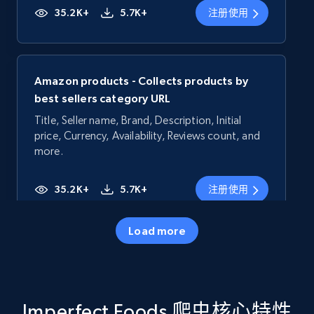
35.2K+
5.7K+
注册使用
Amazon products - Collects products by
best sellers category URL
Title, Seller name, Brand, Description, Initial
price, Currency, Availability, Reviews count, and
more.
35.2K+
5.7K+
注册使用
Load more
Amazon products - Collects products by
specific category URL
Title, Seller name, Brand, Description, Initial
Imperfect Foods 爬虫核心特性
price, Currency, Availability, Reviews count, and