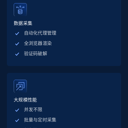
Linkedin job listings information - Discover
jobs by company URL
数据采集
URL, Job posting id, Job title, Company name,
自动化代理管理
Company id, Job location, Job summary, Job
全浏览器渲染
seniority level, and more.
验证码破解
15.3K+
2.2K+
注册使用
Google Maps full information
Place id, URL, Country, Name, Category,
大规模性能
Address, Description, Business details, and
more.
并发不限
批量与定时采集
13.2K+
1.7K+
注册使用