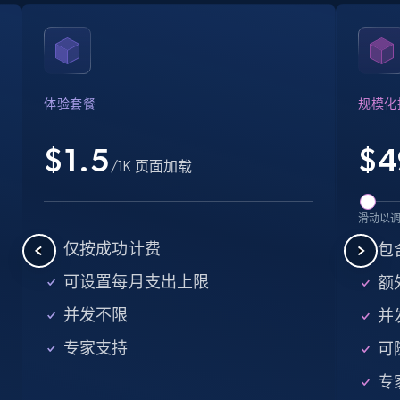
Crunchbase companies information
Name, URL, ID, Cb rank, Region, About,
Industries, Operating status, and more.
体验套餐
规模化
15.6K+
1.6K+
注册使用
$1.5
$
4
/1K 页面加载
Crunchbase companies information -
滑动以
Searching data by keyword
仅按成功计费
包
Name, URL, ID, Cb rank, Region, About,
可设置每月支出上限
额外
Industries, Operating status, and more.
并发不限
并
15.6K+
1.6K+
注册使用
专家支持
可
专