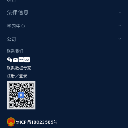
Youtube - Videos posts - Discovery records
法律信息
by Explore page URL
URL, Title, Youtuber, Youtuber md5, Video url,
学习中心
Video length, Likes, Views, and more.
公司
8K+
713+
注册使用
联系我们
联系数据专家
Youtube - Videos posts - Discovery videos
注册／登录
by podcast url
URL, Title, Youtuber, Youtuber md5, Video url,
Video length, Likes, Views, and more.
8K+
713+
注册使用
蜀ICP备18023585号