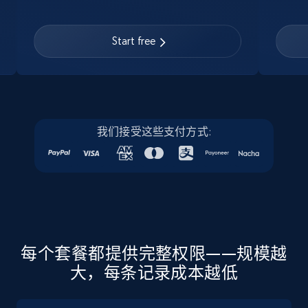
Linkedin job listings information
URL, Job posting id, Job title, Company name,
Start free
Company id, Job location, Job summary, Job
seniority level, and more.
15.3K+
2.2K+
注册使用
我们接受这些支付方式:
Linkedin job listings information - Discover
new jobs by keyword
URL, Job posting id, Job title, Company name,
Company id, Job location, Job summary, Job
seniority level, and more.
每个套餐都提供完整权限——规模越
大，每条记录成本越低
15.3K+
2.2K+
注册使用