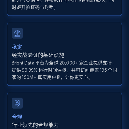
制力与灵活性。轻松从任何地理位置抓取数据，同
Zpid, City, State, HomeStatus, Address,
时避开验证码与封锁。
IsListingClaimedByCurrentSignedInUser,
IsCurrentSignedInAgentResponsible, Bedrooms,
and more.
12K+
1.3K+
注册使用
稳定
经实战验证的基础设施
Bright Data 平台为全球 20,000+ 家企业提供支持，
Zillow properties listing information -
提供 99.99% 运行时间保障，并可访问覆盖 195 个国
Discover by custom filters - location, home
家的 150M+ 真实用户 IP，让你更安心。
type and status
Zpid, City, State, HomeStatus, Address,
IsListingClaimedByCurrentSignedInUser,
IsCurrentSignedInAgentResponsible, Bedrooms,
and more.
合规
12K+
1.3K+
注册使用
行业领先的合规能力