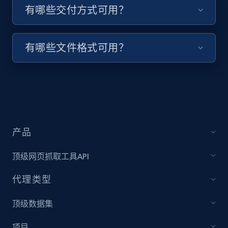
keyword and then apply relevant video
有哪些交付方式可用？
filters
URL, Title, Youtuber, Youtuber md5, Video url,
Video length, Likes, Views, and more.
有哪些文件格式可用？
8K+
713+
注册使用
Youtube - Videos posts - Collect YouTube
产品
posts by hashtags
URL, Title, Youtuber, Youtuber md5, Video url,
顶级网页抓取工具API
Video length, Likes, Views, and more.
代理类型
8K+
713+
注册使用
顶级数据集
项目