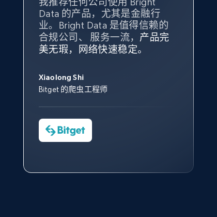
我推荐任何公司使用 Bright
最重要的是拥有
质量
最好、
数量
Data 的产品，尤其是金融行
最多的数据，而这正是 Bright
10.3K+
1.2K+
注册使用
业。Bright Data 是值得信赖的
Data 和 tgndata 发挥作用的地
合规公司、 服务一流，
方。
产品完
Bright Data 拥有自有代理基础
根据我的使用体验，Bright Data
我们对与 Bright Data 的合作感
我们对 Bright Data 的
可靠性
印
美无瑕，网络快速稳定。
设施，助您持续获取网络数据。
的服务价值不可估量。Bright
到非常满意。各方面都很不错，
象深刻，对整体服务也非常满
此外，他们的网页解锁工具还能
Data 帮助我们采集了充足的公
网络非常稳定，而我们对其客户
意。我们与客户经理保持着定期
X (formerly Twitter) - Posts - Collecting
George Koutsoudopoulos
帮助您轻松绕过烦人的验证码
共网络数据以满足需求，并通过
服务和支持团队也非常认可。
沟通，他的协助对我们非常有帮
Twitter posts URLs
Xiaolong Shi
tgndata 的首席执行官 (CEO)
（CAPTCHA）。
其支持团队和开发团队，让我们
助。
Bitget 的爬虫工程师
ID, User posted, Name, Description, Date
对许多流程进行了优化。
posted, Photos, URL, Quoted post, and more.
Cheddi Rai
Nicholas Renotte
Yorgos Panzaris
AdRetreaver CEO
数据科学专家
Charmagne Cruz
Convert Group 的 CTO
10.3K+
1.2K+
注册使用
—— Shopee Philippines Inc. 报告与分析、
点击观看
业务技术与定价负责人
X (formerly Twitter) - Posts - Getting x
posts by array of profiles
点击观看
ID, User posted, Name, Description, Date
posted, Photos, URL, Quoted post, and more.