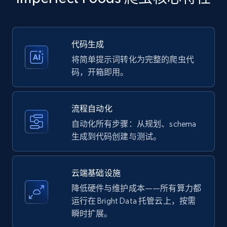
more.
35.2K+
5.7K+
注册使用
代码生成
将简单提示词转化为完整的爬虫代
码，开箱即用。
Amazon products - Collects products by
specific keywords
流程自动化
Title, Seller name, Brand, Description, Initial
自动化所有步骤：从规划、schema
price, Currency, Availability, Reviews count, and
生成到代码创建与测试。
more.
35.2K+
5.7K+
注册使用
云端基础设施
降低硬件与维护成本——所有算力都
运行在 Bright Data 托管云上，按需
瞬时扩展。
Amazon products - find products by using