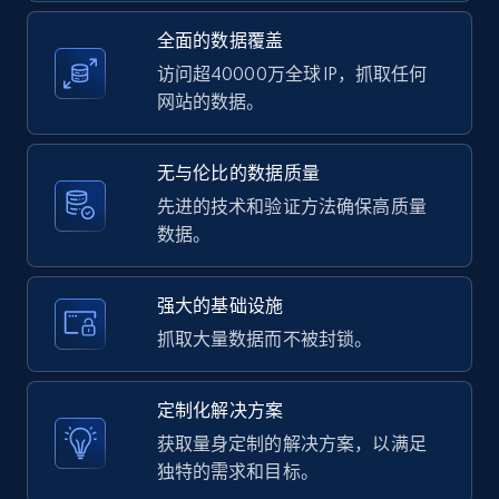
全面的数据覆盖
11.3K+
1.5K+
注册使用
访问超40000万全球 IP，抓取任何
网站的数据。
LinkedIn posts - Discover user's articles by
无与伦比的数据质量
URL
先进的技术和验证方法确保高质量
URL, ID, User id, Use url, Title, Headline, Post
数据。
text, Date posted, and more.
11.3K+
1.5K+
注册使用
强大的基础设施
抓取大量数据而不被封锁。
LinkedIn posts - Discover posts by Profile
定制化解决方案
URL
获取量身定制的解决方案，以满足
URL, ID, User id, Use url, Title, Headline, Post
独特的需求和目标。
text, Date posted, and more.