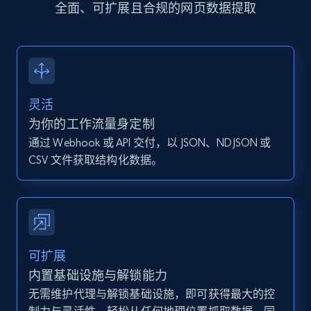
全面、可扩展且合规的网页数据提取
more.
13.2K+
1.6K+
注册使用
灵活
Instagram - Posts - Collects posts from a
为你的工作流量身定制
specific URLs by using profile URL
通过 Webhook 或 API 交付，以 JSON、NDJSON 或
URL, User posted, Description, Hashtags, Num
CSV 文件获取结构化数据。
comments, Date posted, Likes, Photos, and
more.
13.2K+
1.6K+
注册使用
可扩展
内置基础设施与解锁能力
无需维护代理与解锁基础设施，即可获得最大的控
Zillow properties listing information