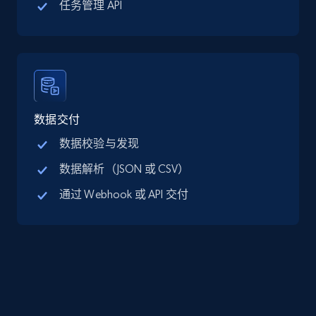
任务管理 API
Google Maps full information - discover
records by location search
Place id, URL, Country, Name, Category,
Address, Description, Business details, and
数据交付
more.
数据校验与发现
数据解析（JSON 或 CSV）
13.2K+
1.7K+
注册使用
通过 Webhook 或 API 交付
Google Maps full information - Collect
Google Maps Businesses data by place id
Place id, URL, Country, Name, Category,
Address, Description, Business details, and
more.