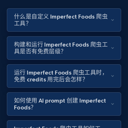
Account id, Nickname, Biography, Awg
engagement rate, Comment engagement rate,
Like engagement rate, Bio link, Predicted lang,
什么是自定义 Imperfect Foods 爬虫
and more.
工具？
8.3K+
962+
注册使用
构建和运行 Imperfect Foods 爬虫工
具是否有免费层级？
Youtube - Videos posts
URL, Title, Youtuber, Youtuber md5, Video url,
运行 Imperfect Foods 爬虫工具时，
Video length, Likes, Views, and more.
免费 credits 用完后会怎样？
8K+
713+
注册使用
如何使用 AI prompt 创建 Imperfect
Foods？
Youtube - Videos posts - Search new