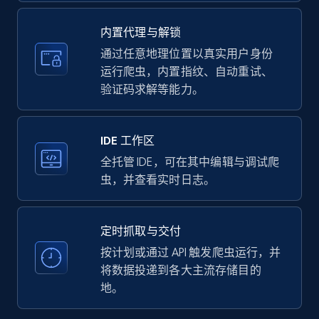
upc numbers
Title, Seller name, Brand, Description, Initial
内置代理与解锁
price, Currency, Availability, Reviews count, and
more.
通过任意地理位置以真实用户身份
运行爬虫，内置指纹、自动重试、
验证码求解等能力。
35.2K+
5.7K+
注册使用
IDE 工作区
LinkedIn company information
全托管 IDE，可在其中编辑与调试爬
虫，并查看实时日志。
ID, Name, Country code, Locations, Followers,
Employees in linkedin, About, Specialties, and
more.
定时抓取与交付
按计划或通过 API 触发爬虫运行，并
33.5K+
3.5K+
注册使用
将数据投递到各大主流存储目的
地。