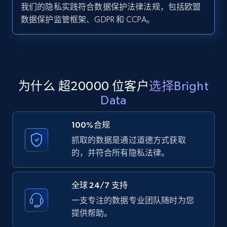
我们的隐私实践符合数据保护法律法规，包括欧盟
数据保护监管框架、GDPR 和 CCPA。
Zillow properties listing information -
Search by parameters on zillow and use the
direct link as input
Zpid, City, State, HomeStatus, Address,
为什么 超20000 位客户
选择Bright
IsListingClaimedByCurrentSignedInUser,
Data
IsCurrentSignedInAgentResponsible, Bedrooms,
and more.
100%合规
抓取的数据是通过道德方式获取
12K+
1.3K+
注册使用
的，并符合所有隐私法律。
全球 24/7 支持
LinkedIn posts
一支专注的数据专业团队随时为您
URL, ID, User id, Use url, Title, Headline, Post
提供帮助。
text, Date posted, and more.