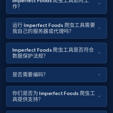
Imperfect Foods 爬虫工具如何工
youtube videos by keyword
作？
URL, Title, Youtuber, Youtuber md5, Video url,
Video length, Likes, Views, and more.
运行 Imperfect Foods 爬虫工具需要
8K+
713+
注册使用
我自己的服务器或代理吗？
Imperfect Foods 爬虫工具是否符合
Youtube - Videos posts - Discover videos by
数据保护法规？
channel URL
URL, Title, Youtuber, Youtuber md5, Video url,
Video length, Likes, Views, and more.
是否需要编码？
8K+
713+
注册使用
你们是否为 Imperfect Foods 爬虫工
具提供支持？
Youtube - Videos posts - Search videos by