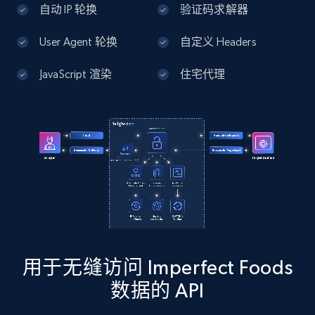
自动 IP 轮换
验证码求解器
13.2K+
1.7K+
注册使用
User Agent 轮换
自定义 Headers
JavaScript 渲染
住宅代理
Google Maps full information - Discover
new records by Customer ID
Place id, URL, Country, Name, Category,
Address, Description, Business details, and
more.
13.2K+
1.7K+
注册使用
用于无缝访问 Imperfect Foods
Instagram - Posts
数据的 API
URL, User posted, Description, Hashtags, Num
comments, Date posted, Likes, Photos, and