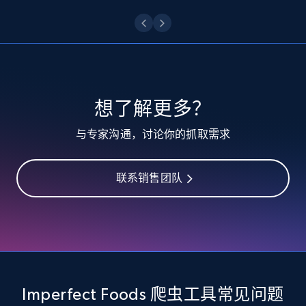
10.3K+
1.2K+
注册使用
TikTok - Profiles
想了解更多？
Account id, Nickname, Biography, Awg
与专家沟通，讨论你的抓取需求
engagement rate, Comment engagement rate,
Like engagement rate, Bio link, Predicted lang,
and more.
联系销售团队
8.3K+
962+
注册使用
TikTok - Profiles - Discover by search URL
and country
Imperfect Foods 爬虫工具常见问题