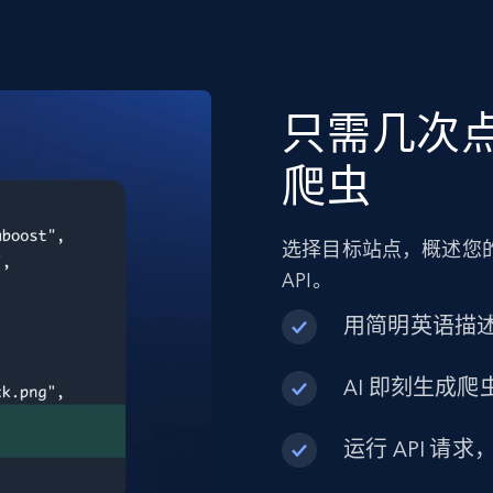
只需几次点
爬虫
选择目标站点，概述您的
API。
用简明英语描
AI 即刻生成爬虫
运行 API 请