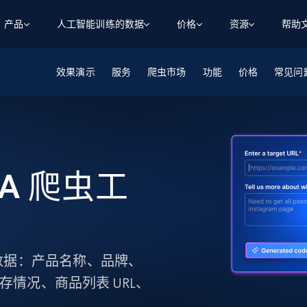
产品
人工智能训练的数据
价格
资源
帮助
效果演示
智能体 WEB 执行
数据源
数据源
服务
爬虫市场
功能
价格
常见问
数
数
资
学习中心
搜索及提取
抓取APIs
抓取APIs
起价
$1
$0.75/1k 记录条
请求
容
让 AI 应用具备搜索与爬取整个网络的能力
从 600+ 个网站获取实时数据
免费套餐
博客
领英
电商
社交媒体
ChatGPT
智能体浏览器
爬虫工作室定价
起价
爬虫工作室
练人形机
让智能体浏览网站并自动执行任务
$1/1k请求
案例研究
免费套餐
将任何网站转化为数据管道
GA 爬虫工
亮数据 MCP
免费
起价
数据集
数据集
网络研讨会
站式工具包，全面解锁网页
请求
$250/100K 记录条
集
来自 600+ 个域名的预收集数据
起价
领英
电商
社交媒体
房地产
代理位置
缓存速递
$0.2/1k HTML
缓存速递
实时网页数据，采集即交付
产品技术视频
下数据：产品名称、品牌、
存情况、商品列表 URL、