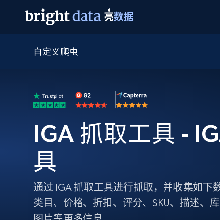
自定义爬虫
网页数据抓取 API
多模态训练
网页数据抓取 API
工具
网页解锁 API
视频与媒体数据
网页解锁 API
起价
$1/ 每1 次
告别封锁和验证码
获得取之不尽的视频，图片及更多内
免费套餐
第三方工具集成
Discover API
视频信息流——为 VLA 准备就绪
免费
起价
爬虫 API
$1/1k请求
始终在线的代理实时网页发现
获取持续、定向的网页视频，用于训
浏览器扩展
器人策略
IGA 抓取工具 - I
搜索引擎结果页 API
搜索引擎 API
起价
数据包
代理网络检查
按需获取多引擎搜索结果
$1/ 每1 次
免费套餐
为各行各业生成可直接用于LLM的数据
Google
Bing
Duckduckgo
Yandex
具
起价
网站地图
爬虫浏览器 API
爬虫浏览器 API
$5/GB
键启动内置隐匿模式的远程浏览器
通过 IGA 抓取工具进行抓取，并收集如
代理基础设施
类目、价格、折扣、评分、SKU、描述、库
代理服务
图片等更多信息。