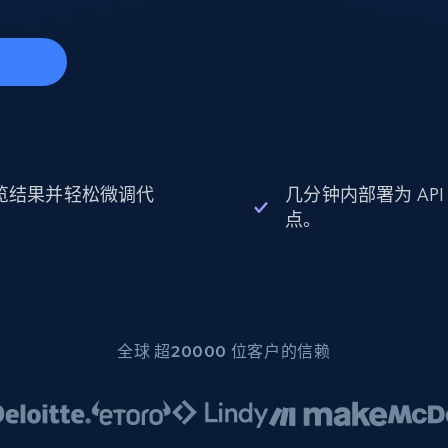
起价
数据中心代理
$0.9/IP
B
静态ISP代理
130万+ 超高速静态住宅代理
始
览结果并轻松微调代
几分钟内部署为 API
。
点。
全球 超20000 位客户的信赖