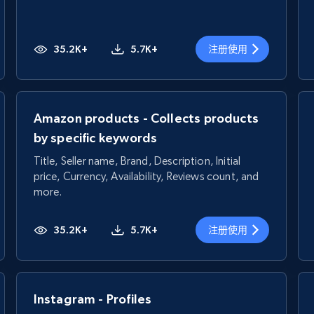
35.2K+
5.7K+
注册使用
Amazon products - Collects products
by specific keywords
Title, Seller name, Brand, Description, Initial
price, Currency, Availability, Reviews count, and
more.
35.2K+
5.7K+
注册使用
Instagram - Profiles