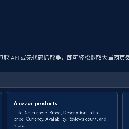
 抓取 API 或无代码抓取器，即可轻松提取大量网
Amazon products
Title, Seller name, Brand, Description, Initial
price, Currency, Availability, Reviews count, and
more.