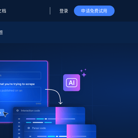
登录
文档
申请免费试用
题
据与洞察
据及洞察
源
公司
初创企业计划
零售情报
零售
新
起价
$2000/月
解锁实时电商洞察与AI驱动的业务推荐
洞察
联盟推荐
演示智能体
企业级数据服务
托管式数据
起价
为企业级数据收集量身定制
$1500/月
采集
信任中心
集成
Deep Lookup
测试版
Bright SDK
在海量级网页数据上运行复杂
查询