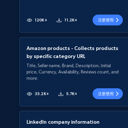
120K+
11.2K+
注册使用
Amazon products - Collects products
by specific category URL
Title, Seller name, Brand, Description, Initial
price, Currency, Availability, Reviews count, and
more.
35.2K+
5.7K+
注册使用
LinkedIn company information