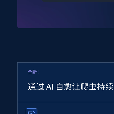
全新！
通过 AI 自愈让爬虫持