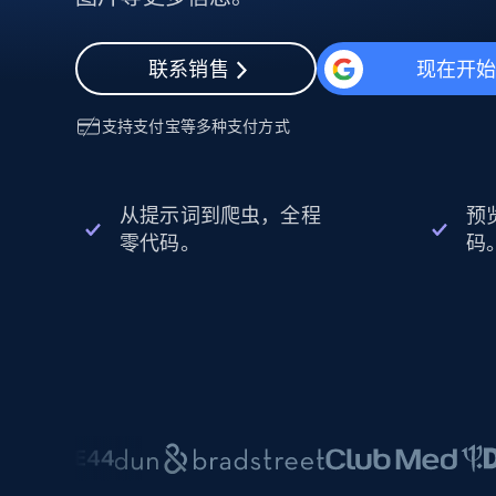
动态代理
起价
$5
$2.5/G
免费套餐
动态代理
5折
超40000万 万高速真人住宅代理
起价
联系销售
现在开
ISP 代理
$1.3/IP
数据中心代理
用于数据获取的高速代理
支持
支付宝
等多种支付方式
从提示词到爬虫，全程
预
零代码。
码