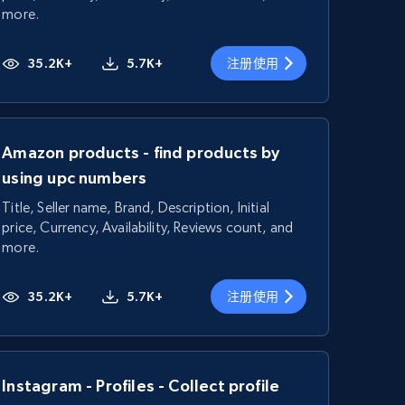
more.
35.2K+
5.7K+
注册使用
Amazon products - find products by
using upc numbers
Title, Seller name, Brand, Description, Initial
price, Currency, Availability, Reviews count, and
more.
35.2K+
5.7K+
注册使用
Instagram - Profiles - Collect profile