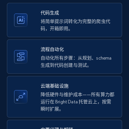
35.3K+
5.7K+
注册使用
代码生成
将简单提示词转化为完整的爬虫代
码，开箱即用。
Amazon products - Collects products by
specific keywords
流程自动化
Title, Seller name, Brand, Description, Initial
自动化所有步骤：从规划、schema
price, Currency, Availability, Reviews count, and
生成到代码创建与测试。
more.
35.3K+
5.7K+
注册使用
云端基础设施
降低硬件与维护成本——所有算力都
运行在 Bright Data 托管云上，按需
瞬时扩展。
Amazon products - find products by using
upc numbers
Title, Seller name, Brand, Description, Initial