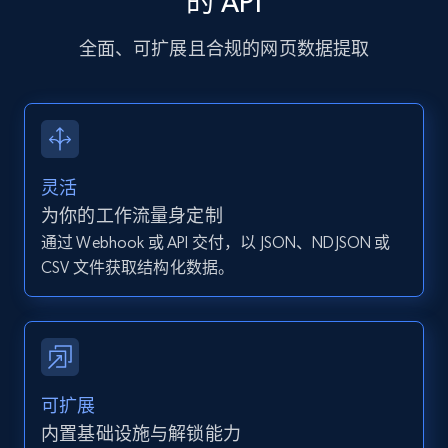
的 API
13.2K+
1.6K+
注册使用
全面、可扩展且合规的网页数据提取
Instagram - Posts - Collects posts from a
specific URLs by using profile URL
灵活
URL, User posted, Description, Hashtags, Num
comments, Date posted, Likes, Photos, and
为你的工作流量身定制
more.
通过 Webhook 或 API 交付，以 JSON、NDJSON 或
CSV 文件获取结构化数据。
13.2K+
1.6K+
注册使用
Zillow properties listing information
可扩展
Zpid, City, State, HomeStatus, Address,
内置基础设施与解锁能力
IsListingClaimedByCurrentSignedInUser,