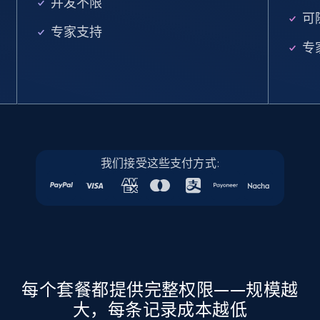
并发不限
URL, Job posting id, Job title, Company name,
可
Company id, Job location, Job summary, Job
专家支持
seniority level, and more.
专
15.3K+
2.2K+
注册使用
Linkedin job listings information - Discover
我们接受这些支付方式:
new jobs by keyword
URL, Job posting id, Job title, Company name,
Company id, Job location, Job summary, Job
seniority level, and more.
15.3K+
2.2K+
注册使用
每个套餐都提供完整权限——规模越
大，每条记录成本越低