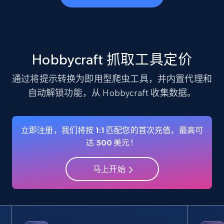
business account, Is professional account, Is
verified, and more.
22.4K+
3.5K+
注册使用
Hobbycraft 抓取工具定价
通过将提示转换为即用型爬虫工具，并内置代理和
自动解锁功能，从 Hobbycraft 收集数据。
Instagram - Profiles - Collect profile
information by user name
Account, Fbid, ID, Followers, Posts count, Is
立即注册，我们将按 1:1 匹配您的首次充值，最高可
business account, Is professional account, Is
达 500 美元！
verified, and more.
马上开始
22.4K+
3.5K+
注册使用
Crunchbase companies information