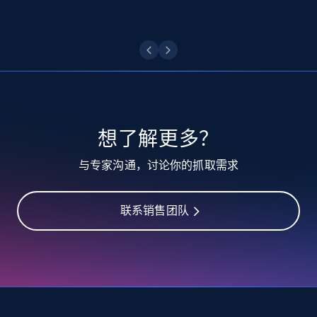
10.4K+
1.2K+
注册使用
TikTok - Profiles
Account id, Nickname, Biography, Awg
engagement rate, Comment engagement rate,
Like engagement rate, Bio link, Predicted lang,
想了解更多？
and more.
与专家沟通，讨论你的抓取需求
8.3K+
963+
注册使用
联系销售团队
TikTok - Profiles - Discover by search URL
and country
Account id, Nickname, Biography, Awg
engagement rate, Comment engagement rate,