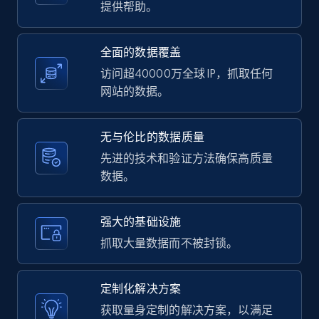
提供帮助。
全面的数据覆盖
LinkedIn posts - Discover user's articles by
访问超40000万全球 IP，抓取任何
URL
网站的数据。
URL, ID, User id, Use url, Title, Headline, Post
text, Date posted, and more.
无与伦比的数据质量
先进的技术和验证方法确保高质量
11.3K+
1.5K+
注册使用
数据。
强大的基础设施
LinkedIn posts - Discover posts by Profile
抓取大量数据而不被封锁。
URL
URL, ID, User id, Use url, Title, Headline, Post
text, Date posted, and more.
定制化解决方案
获取量身定制的解决方案，以满足