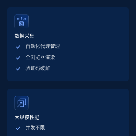
Linkedin job listings information - Discover
jobs by company URL
URL, Job posting id, Job title, Company name,
Company id, Job location, Job summary, Job
seniority level, and more.
数据采集
自动化代理管理
15.3K+
2.2K+
注册使用
全浏览器渲染
验证码破解
Google Maps full information
Place id, URL, Country, Name, Category,
Address, Description, Business details, and
more.
大规模性能
13.3K+
1.7K+
注册使用
并发不限