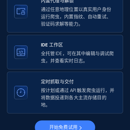
内置代理与解锁
price, Currency, Availability, Reviews count, and
more.
通过任意地理位置以真实用户身份
运行爬虫，内置指纹、自动重试、
验证码求解等能力。
35.3K+
5.7K+
注册使用
IDE 工作区
LinkedIn company information
全托管 IDE，可在其中编辑与调试爬
虫，并查看实时日志。
ID, Name, Country code, Locations, Followers,
Employees in linkedin, About, Specialties, and
more.
定时抓取与交付
按计划或通过 API 触发爬虫运行，并
33.6K+
3.5K+
注册使用
将数据投递到各大主流存储目的
地。
Instagram - Profiles
开始免费试用
Account, Fbid, ID, Followers, Posts count, Is