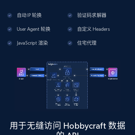
13.3K+
1.7K+
注册使用
自动 IP 轮换
验证码求解器
User Agent 轮换
自定义 Headers
Google Maps full information - Discover
new records by Customer ID
JavaScript 渲染
住宅代理
Place id, URL, Country, Name, Category,
Address, Description, Business details, and
more.
13.3K+
1.7K+
注册使用
Instagram - Posts
URL, User posted, Description, Hashtags, Num
comments, Date posted, Likes, Photos, and
用于无缝访问 Hobbycraft 数据
more.