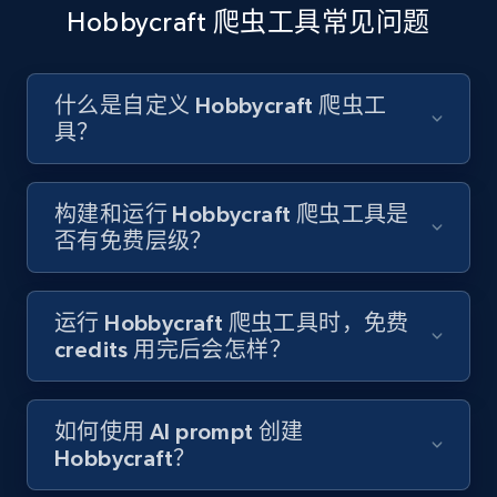
Like engagement rate, Bio link, Predicted lang,
Hobbycraft 爬虫工具常见问题
and more.
8.3K+
963+
注册使用
什么是自定义 Hobbycraft 爬虫工
具？
Youtube - Videos posts
构建和运行 Hobbycraft 爬虫工具是
URL, Title, Youtuber, Youtuber md5, Video url,
否有免费层级？
Video length, Likes, Views, and more.
8.1K+
716+
注册使用
运行 Hobbycraft 爬虫工具时，免费
credits 用完后会怎样？
Youtube - Videos posts - Search new
如何使用 AI prompt 创建
youtube videos by keyword
Hobbycraft？
URL, Title, Youtuber, Youtuber md5, Video url,