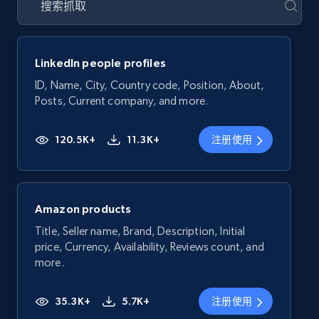
LinkedIn people profiles
ID, Name, City, Country code, Position, About,
Posts, Current company, and more.
120.5K+
11.3K+
注册使用
Amazon products
Title, Seller name, Brand, Description, Initial
price, Currency, Availability, Reviews count, and
more.
35.3K+
5.7K+
注册使用