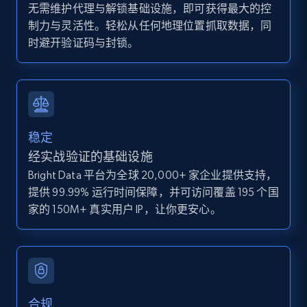
IsCurrentSignedInAgentResponsible, Bedrooms,
无需维护代理与解锁基础设施，即可获得最大的控
and more.
制力与灵活性。轻松从任何地理位置抓取数据，同
时避开验证码与封锁。
12K+
1.3K+
注册使用
Zillow properties listing information -
稳定
Discover by custom filters - location, home
经实战验证的基础设施
type and status
Bright Data 平台为全球 20,000+ 家企业提供支持，
Zpid, City, State, HomeStatus, Address,
提供 99.99% 运行时间保障，并可访问覆盖 195 个国
IsListingClaimedByCurrentSignedInUser,
家的 150M+ 真实用户 IP，让你更安心。
IsCurrentSignedInAgentResponsible, Bedrooms,
and more.
12K+
1.3K+
注册使用
合规