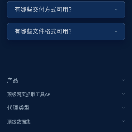
URL, Title, Youtuber, Youtuber md5, Video url,
有哪些交付方式可用？
Video length, Likes, Views, and more.
8.1K+
716+
注册使用
有哪些文件格式可用？
Youtube - Videos posts - Collect YouTube
posts by hashtags
URL, Title, Youtuber, Youtuber md5, Video url,
产品
Video length, Likes, Views, and more.
顶级网页抓取工具API
8.1K+
716+
注册使用
代理类型
顶级数据集
Youtube - Videos posts - Discovery records