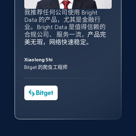
我推荐任何公司使用 Bright
最重要的是拥有
质量
最好、
数量
Data 的产品，尤其是金融行
最多的数据，而这正是 Bright
业。Bright Data 是值得信赖的
Data 和 tgndata 发挥作用的地
X (formerly Twitter) - Posts - Collecting
合规公司、 服务一流，
方。
产品完
Bright Data 拥有自有代理基础
Twitter posts URLs
根据我的使用体验，Bright Data
我们对与 Bright Data 的合作感
我们对 Bright Data 的
可靠性
印
美无瑕，网络快速稳定。
设施，助您持续获取网络数据。
的服务价值不可估量。Bright
到非常满意。各方面都很不错，
象深刻，对整体服务也非常满
ID, User posted, Name, Description, Date
此外，他们的网页解锁工具还能
Data 帮助我们采集了充足的公
网络非常稳定，而我们对其客户
posted, Photos, URL, Quoted post, and more.
意。我们与客户经理保持着定期
George Koutsoudopoulos
帮助您轻松绕过烦人的验证码
共网络数据以满足需求，并通过
服务和支持团队也非常认可。
沟通，他的协助对我们非常有帮
Xiaolong Shi
tgndata 的首席执行官 (CEO)
（CAPTCHA）。
其支持团队和开发团队，让我们
助。
Bitget 的爬虫工程师
10.4K+
1.2K+
注册使用
对许多流程进行了优化。
Cheddi Rai
Nicholas Renotte
Yorgos Panzaris
AdRetreaver CEO
数据科学专家
Charmagne Cruz
Convert Group 的 CTO
X (formerly Twitter) - Posts - Getting x
—— Shopee Philippines Inc. 报告与分析、
点击观看
posts by array of profiles
业务技术与定价负责人
ID, User posted, Name, Description, Date
posted, Photos, URL, Quoted post, and more.
点击观看