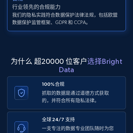
行业领先的合规能力
Zillow properties listing information -
我们的隐私实践符合数据保护法律法规，包括欧盟
Search by parameters on zillow and use the
数据保护监管框架、GDPR 和 CCPA。
direct link as input
Zpid, City, State, HomeStatus, Address,
IsListingClaimedByCurrentSignedInUser,
IsCurrentSignedInAgentResponsible, Bedrooms,
and more.
为什么 超20000 位客户
选择Bright
Data
12K+
1.3K+
注册使用
100%合规
抓取的数据是通过道德方式获取
LinkedIn posts
的，并符合所有隐私法律。
URL, ID, User id, Use url, Title, Headline, Post
text, Date posted, and more.
全球 24/7 支持
一支专注的数据专业团队随时为您
11.3K+
1.5K+
注册使用