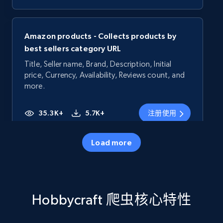
Amazon products - Collects products by
best sellers category URL
Title, Seller name, Brand, Description, Initial
price, Currency, Availability, Reviews count, and
more.
35.3K+
5.7K+
注册使用
Load more
Amazon products - Collects products by
specific category URL
Title, Seller name, Brand, Description, Initial
Hobbycraft 爬虫核心特性
price, Currency, Availability, Reviews count, and
more.