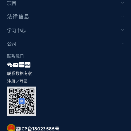
by Explore page URL
项目
URL, Title, Youtuber, Youtuber md5, Video url,
法律信息
Video length, Likes, Views, and more.
学习中心
8.1K+
716+
注册使用
公司
联系我们
Youtube - Videos posts - Discovery videos
by podcast url
联系数据专家
URL, Title, Youtuber, Youtuber md5, Video url,
注册／登录
Video length, Likes, Views, and more.
8.1K+
716+
注册使用
蜀ICP备18023585号
Amazon Reviews