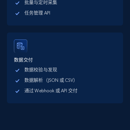
批量与定时采集
Google Maps full information - discover
任务管理 API
records by location search
Place id, URL, Country, Name, Category,
Address, Description, Business details, and
more.
13.3K+
1.7K+
注册使用
数据交付
数据校验与发现
数据解析（JSON 或 CSV）
Google Maps full information - Collect
通过 Webhook 或 API 交付
Google Maps Businesses data by place id
Place id, URL, Country, Name, Category,
Address, Description, Business details, and
more.