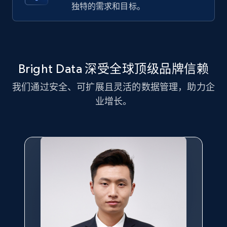
11.3K+
1.5K+
注册使用
独特的需求和目标。
LinkedIn posts - Discover new posts
company URL
Bright Data 深受全球顶级品牌信赖
URL, ID, User id, Use url, Title, Headline, Post
我们通过安全、可扩展且灵活的数据管理，助力企
text, Date posted, and more.
业增长。
11.3K+
1.5K+
注册使用
X (formerly Twitter) - Posts
ID, User posted, Name, Description, Date
posted, Photos, URL, Quoted post, and more.
10.4K+
1.2K+
注册使用