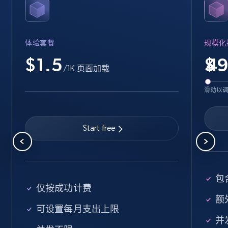
Name, URL, ID, Cb rank, Region, About,
Industries, Operating status, and more.
体验套餐
规模化
15.6K+
1.6K+
注册使用
$1.5
$
/1K 页面加载
滑动以
Crunchbase companies information -
Searching data by keyword
Start free
Name, URL, ID, Cb rank, Region, About,
Industries, Operating status, and more.
15.6K+
1.6K+
注册使用
包
仅按成功计费
额外
可设置每月支出上限
Linkedin job listings information
并