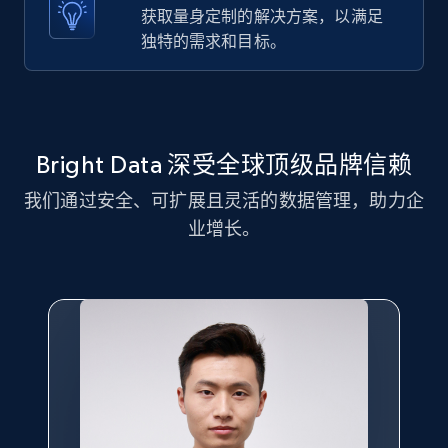
获取量身定制的解决方案，以满足
独特的需求和目标。
11.3K+
1.5K+
注册使用
LinkedIn posts - Discover new posts
Bright Data 深受全球顶级品牌信赖
company URL
我们通过安全、可扩展且灵活的数据管理，助力企
URL, ID, User id, Use url, Title, Headline, Post
text, Date posted, and more.
业增长。
11.3K+
1.5K+
注册使用
X (formerly Twitter) - Posts
ID, User posted, Name, Description, Date
posted, Photos, URL, Quoted post, and more.