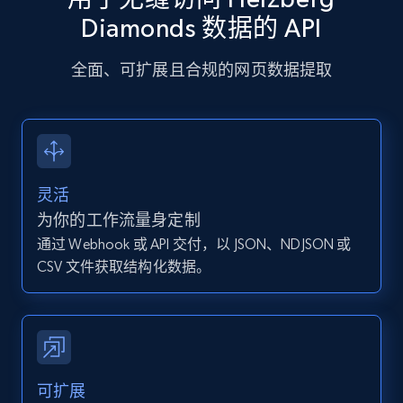
more.
Diamonds 数据的 API
全面、可扩展且合规的网页数据提取
13.2K+
1.6K+
注册使用
Instagram - Posts - Collects posts from a
specific URLs by using profile URL
灵活
URL, User posted, Description, Hashtags, Num
为你的工作流量身定制
comments, Date posted, Likes, Photos, and
通过 Webhook 或 API 交付，以 JSON、NDJSON 或
more.
CSV 文件获取结构化数据。
13.2K+
1.6K+
注册使用
Zillow properties listing information
可扩展