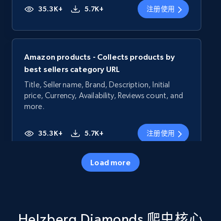
35.3K+
5.7K+
注册使用
Amazon products - Collects products by
best sellers category URL
Title, Seller name, Brand, Description, Initial
price, Currency, Availability, Reviews count, and
more.
35.3K+
5.7K+
注册使用
Load more
Amazon products - Collects products by
specific category URL
Title, Seller name, Brand, Description, Initial
Helzberg Diamonds 爬虫核心
price, Currency, Availability, Reviews count, and