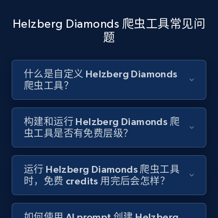
Account id, Nickname, Biography, Awg
engagement rate, Comment engagement rate,
Helzberg Diamonds 爬虫工具常见问
Like engagement rate, Bio link, Predicted lang,
and more.
题
8.3K+
963+
注册使用
什么是自定义 Helzberg Diamonds
爬虫工具？
Youtube - Videos posts
构建和运行 Helzberg Diamonds 爬
URL, Title, Youtuber, Youtuber md5, Video url,
虫工具是否有免费层级？
Video length, Likes, Views, and more.
8.1K+
716+
注册使用
运行 Helzberg Diamonds 爬虫工具
时，免费 credits 用完后会怎样？
Youtube - Videos posts - Search new
如何使用 AI prompt 创建 Helzberg