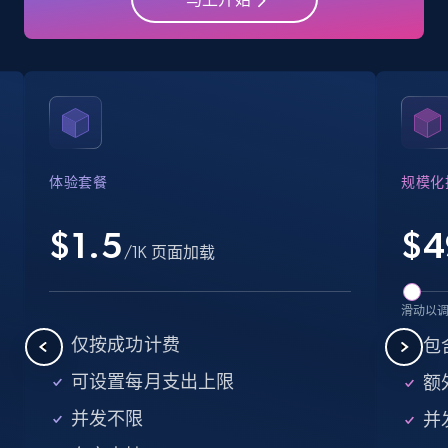
Crunchbase companies information
Name, URL, ID, Cb rank, Region, About,
Industries, Operating status, and more.
15.6K+
1.6K+
注册使用
体验套餐
规模化
$1.5
$
4
Crunchbase companies information -
/1K 页面加载
Searching data by keyword
Name, URL, ID, Cb rank, Region, About,
滑动以
Industries, Operating status, and more.
仅按成功计费
包
15.6K+
1.6K+
注册使用
可设置每月支出上限
额外
并发不限
并