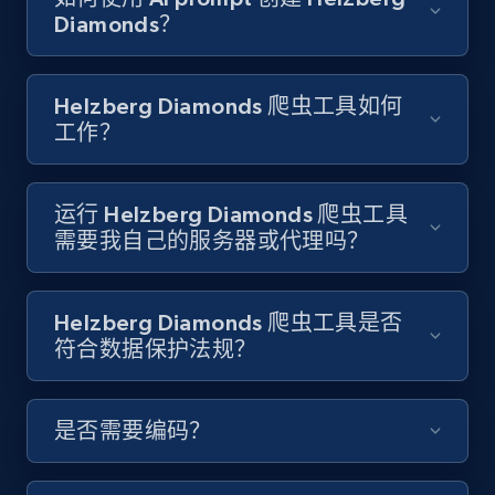
youtube videos by keyword
Diamonds？
URL, Title, Youtuber, Youtuber md5, Video url,
Video length, Likes, Views, and more.
Helzberg Diamonds 爬虫工具如何
8.1K+
716+
注册使用
工作？
运行 Helzberg Diamonds 爬虫工具
Youtube - Videos posts - Discover videos by
需要我自己的服务器或代理吗？
channel URL
URL, Title, Youtuber, Youtuber md5, Video url,
Video length, Likes, Views, and more.
Helzberg Diamonds 爬虫工具是否
符合数据保护法规？
8.1K+
716+
注册使用
是否需要编码？
Youtube - Videos posts - Search videos by