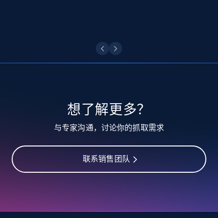
点击观看
10.4K+
1.2K+
注册使用
TikTok - Profiles
Account id, Nickname, Biography, Awg
engagement rate, Comment engagement rate,
想了解更多？
Like engagement rate, Bio link, Predicted lang,
and more.
与专家沟通，讨论你的抓取需求
8.3K+
963+
注册使用
联系销售团队
TikTok - Profiles - Discover by search URL
and country