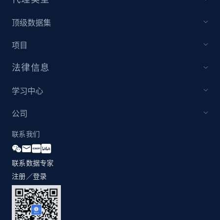
Youtube - Videos posts - Discovery records
顶级数据集
by Explore page URL
URL, Title, Youtuber, Youtuber md5, Video url,
项目
Video length, Likes, Views, and more.
法律信息
8.1K+
716+
注册使用
学习中心
公司
Youtube - Videos posts - Discovery videos
联系我们
by podcast url
URL, Title, Youtuber, Youtuber md5, Video url,
联系数据专家
Video length, Likes, Views, and more.
注册／登录
8.1K+
716+
注册使用