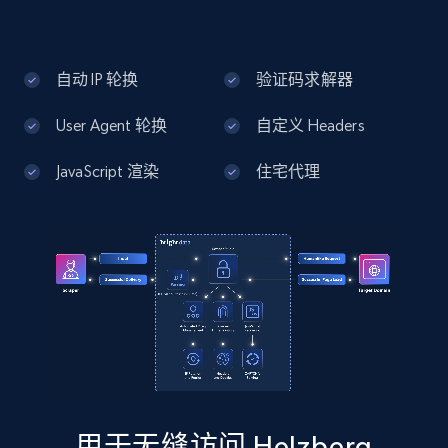
13.3K+
1.7K+
注册使用
自动 IP 轮换
验证码求解器
User Agent 轮换
自定义 Headers
Google Maps full information - Discover
new records by Customer ID
JavaScript 渲染
住宅代理
Place id, URL, Country, Name, Category,
Address, Description, Business details, and
more.
13.3K+
1.7K+
注册使用
Instagram - Posts
URL, User posted, Description, Hashtags, Num
用于无缝访问 Helzberg
comments, Date posted, Likes, Photos, and