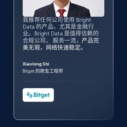
10.4K+
1.2K+
注册使用
我推荐任何公司使用 Bright
最重要的是拥有
质量
最好、
数量
Data 的产品，尤其是金融行
最多的数据，而这正是 Bright
业。Bright Data 是值得信赖的
Data 和 tgndata 发挥作用的地
X (formerly Twitter) - Posts - Collecting
合规公司、 服务一流，
方。
产品完
Bright Data 拥有自有代理基础
根据我的使用体验，Bright Data
我们对与 Bright Data 的合作感
我们对 Bright Data 的
可靠性
印
Twitter posts URLs
美无瑕，网络快速稳定。
设施，助您持续获取网络数据。
的服务价值不可估量。Bright
到非常满意。各方面都很不错，
象深刻，对整体服务也非常满
ID, User posted, Name, Description, Date
此外，他们的网页解锁工具还能
Data 帮助我们采集了充足的公
网络非常稳定，而我们对其客户
意。我们与客户经理保持着定期
George Koutsoudopoulos
posted, Photos, URL, Quoted post, and more.
帮助您轻松绕过烦人的验证码
共网络数据以满足需求，并通过
服务和支持团队也非常认可。
沟通，他的协助对我们非常有帮
Xiaolong Shi
tgndata 的首席执行官 (CEO)
（CAPTCHA）。
其支持团队和开发团队，让我们
助。
Bitget 的爬虫工程师
10.4K+
1.2K+
注册使用
对许多流程进行了优化。
Cheddi Rai
Nicholas Renotte
Yorgos Panzaris
AdRetreaver CEO
数据科学专家
Charmagne Cruz
Convert Group 的 CTO
—— Shopee Philippines Inc. 报告与分析、
X (formerly Twitter) - Posts - Getting x
点击观看
业务技术与定价负责人
posts by array of profiles
ID, User posted, Name, Description, Date
posted, Photos, URL, Quoted post, and more.