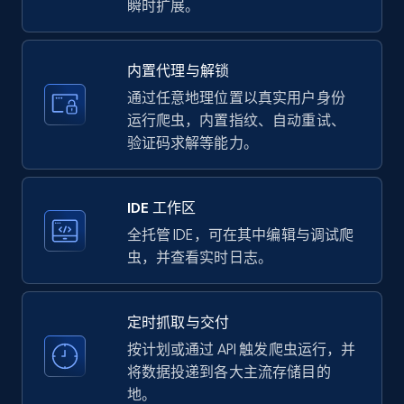
upc numbers
瞬时扩展。
Title, Seller name, Brand, Description, Initial
price, Currency, Availability, Reviews count, and
more.
内置代理与解锁
通过任意地理位置以真实用户身份
35.3K+
5.7K+
注册使用
运行爬虫，内置指纹、自动重试、
验证码求解等能力。
LinkedIn company information
IDE 工作区
ID, Name, Country code, Locations, Followers,
全托管 IDE，可在其中编辑与调试爬
Employees in linkedin, About, Specialties, and
虫，并查看实时日志。
more.
定时抓取与交付
33.6K+
3.5K+
注册使用
按计划或通过 API 触发爬虫运行，并
将数据投递到各大主流存储目的
地。