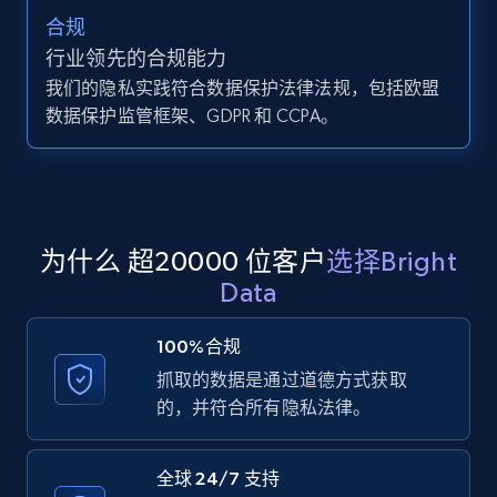
合规
行业领先的合规能力
Zillow properties listing information -
我们的隐私实践符合数据保护法律法规，包括欧盟
Search by parameters on zillow and use the
数据保护监管框架、GDPR 和 CCPA。
direct link as input
Zpid, City, State, HomeStatus, Address,
IsListingClaimedByCurrentSignedInUser,
IsCurrentSignedInAgentResponsible, Bedrooms,
and more.
为什么 超20000 位客户
选择Bright
Data
12K+
1.3K+
注册使用
100%合规
抓取的数据是通过道德方式获取
的，并符合所有隐私法律。
LinkedIn posts
URL, ID, User id, Use url, Title, Headline, Post
text, Date posted, and more.
全球 24/7 支持