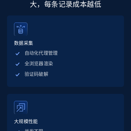
大，每条记录成本越低
Linkedin job listings information - Discover
jobs by company URL
URL, Job posting id, Job title, Company name,
Company id, Job location, Job summary, Job
数据采集
seniority level, and more.
自动化代理管理
15.3K+
2.2K+
注册使用
全浏览器渲染
验证码破解
Google Maps full information
Place id, URL, Country, Name, Category,
Address, Description, Business details, and
more.
大规模性能
13.3K+
1.7K+
注册使用