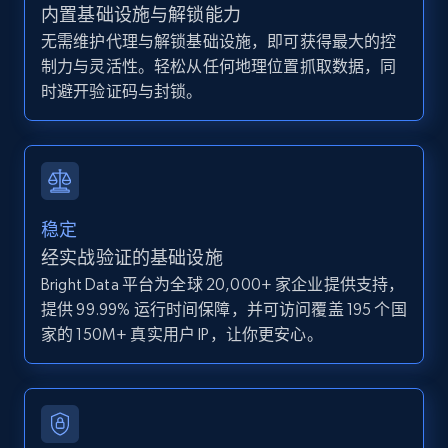
Zpid, City, State, HomeStatus, Address,
内置基础设施与解锁能力
IsListingClaimedByCurrentSignedInUser,
无需维护代理与解锁基础设施，即可获得最大的控
IsCurrentSignedInAgentResponsible, Bedrooms,
制力与灵活性。轻松从任何地理位置抓取数据，同
and more.
时避开验证码与封锁。
12K+
1.3K+
注册使用
Zillow properties listing information -
稳定
Discover by custom filters - location, home
经实战验证的基础设施
type and status
Bright Data 平台为全球 20,000+ 家企业提供支持，
Zpid, City, State, HomeStatus, Address,
提供 99.99% 运行时间保障，并可访问覆盖 195 个国
IsListingClaimedByCurrentSignedInUser,
家的 150M+ 真实用户 IP，让你更安心。
IsCurrentSignedInAgentResponsible, Bedrooms,
and more.
12K+
1.3K+
注册使用