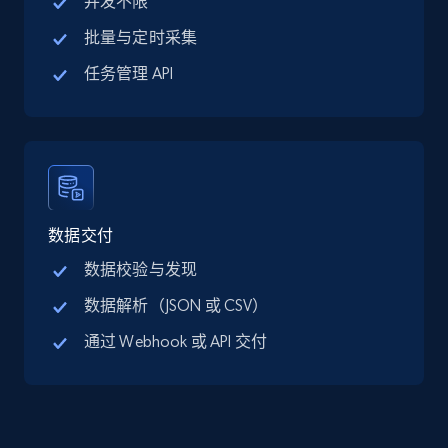
并发不限
批量与定时采集
任务管理 API
Google Maps full information - discover
records by location search
Place id, URL, Country, Name, Category,
Address, Description, Business details, and
more.
数据交付
13.3K+
1.7K+
注册使用
数据校验与发现
数据解析（JSON 或 CSV）
Google Maps full information - Collect
通过 Webhook 或 API 交付
Google Maps Businesses data by place id
Place id, URL, Country, Name, Category,
Address, Description, Business details, and
more.