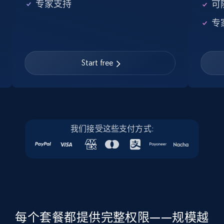
专家支持
可
Linkedin job listings information
专
URL, Job posting id, Job title, Company name,
Company id, Job location, Job summary, Job
seniority level, and more.
Start free
15.3K+
2.2K+
注册使用
Linkedin job listings information - Discover
我们接受这些支付方式:
new jobs by keyword
URL, Job posting id, Job title, Company name,
Company id, Job location, Job summary, Job
seniority level, and more.
15.3K+
2.2K+
注册使用
每个套餐都提供完整权限——规模越