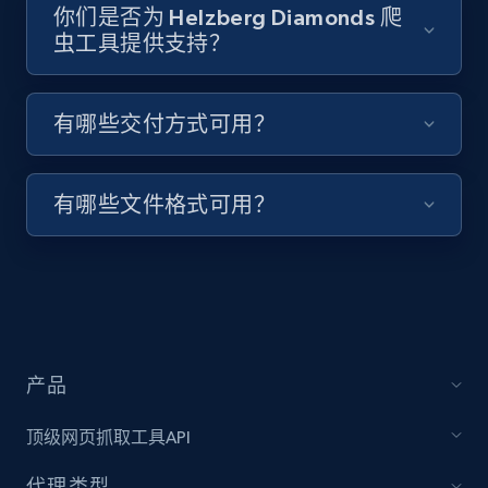
keyword and then apply relevant video
你们是否为 Helzberg Diamonds 爬
虫工具提供支持？
filters
URL, Title, Youtuber, Youtuber md5, Video url,
Video length, Likes, Views, and more.
有哪些交付方式可用？
8.1K+
716+
注册使用
有哪些文件格式可用？
Youtube - Videos posts - Collect YouTube
posts by hashtags
URL, Title, Youtuber, Youtuber md5, Video url,
Video length, Likes, Views, and more.
产品
8.1K+
716+
注册使用
顶级网页抓取工具API
代理类型