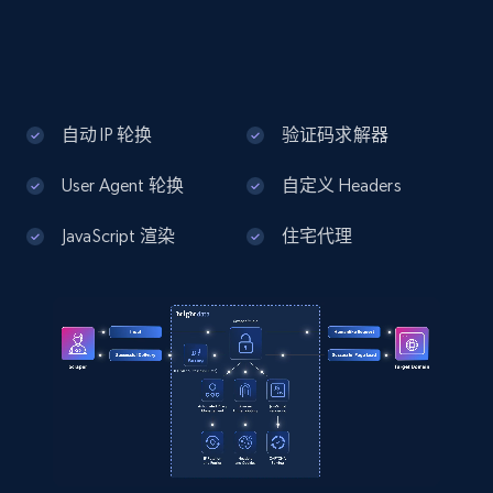
Address, Description, Business details, and
more.
13.3K+
1.7K+
注册使用
自动 IP 轮换
验证码求解器
User Agent 轮换
自定义 Headers
Google Maps full information - Discover
new records by Customer ID
JavaScript 渲染
住宅代理
Place id, URL, Country, Name, Category,
Address, Description, Business details, and
more.
13.3K+
1.7K+
注册使用
Instagram - Posts