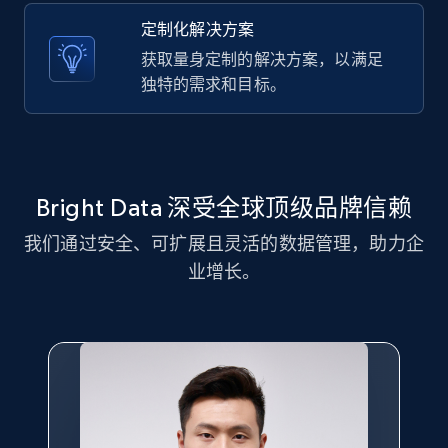
URL, ID, User id, Use url, Title, Headline, Post
定制化解决方案
text, Date posted, and more.
获取量身定制的解决方案，以满足
独特的需求和目标。
11.3K+
1.5K+
注册使用
LinkedIn posts - Discover new posts
Bright Data 深受全球顶级品牌信赖
company URL
我们通过安全、可扩展且灵活的数据管理，助力企
URL, ID, User id, Use url, Title, Headline, Post
text, Date posted, and more.
业增长。
11.3K+
1.5K+
注册使用
X (formerly Twitter) - Posts