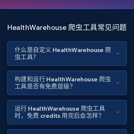
and country
Account id, Nickname, Biography, Awg
engagement rate, Comment engagement rate,
HealthWarehouse 爬虫工具常见问题
Like engagement rate, Bio link, Predicted lang,
and more.
什么是自定义 HealthWarehouse 爬
8.3K+
963+
注册使用
虫工具？
Youtube - Videos posts
构建和运行 HealthWarehouse 爬虫
工具是否有免费层级？
URL, Title, Youtuber, Youtuber md5, Video url,
Video length, Likes, Views, and more.
运行 HealthWarehouse 爬虫工具
8.1K+
714+
注册使用
时，免费 credits 用完后会怎样？