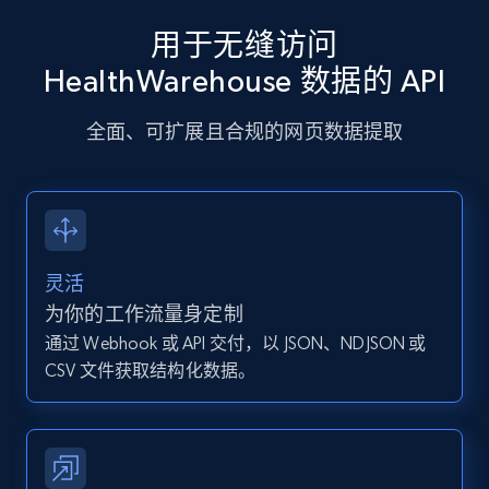
URL, User posted, Description, Hashtags, Num
用于无缝访问
comments, Date posted, Likes, Photos, and
more.
HealthWarehouse 数据的 API
全面、可扩展且合规的网页数据提取
13.2K+
1.6K+
注册使用
Instagram - Posts - Collects posts from a
specific URLs by using profile URL
灵活
URL, User posted, Description, Hashtags, Num
为你的工作流量身定制
comments, Date posted, Likes, Photos, and
通过 Webhook 或 API 交付，以 JSON、NDJSON 或
more.
CSV 文件获取结构化数据。
13.2K+
1.6K+
注册使用