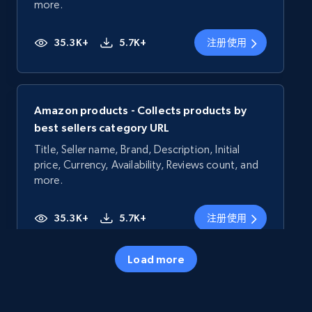
more.
35.3K+
5.7K+
注册使用
Amazon products - Collects products by
best sellers category URL
Title, Seller name, Brand, Description, Initial
price, Currency, Availability, Reviews count, and
more.
35.3K+
5.7K+
注册使用
Load more
Amazon products - Collects products by
specific category URL