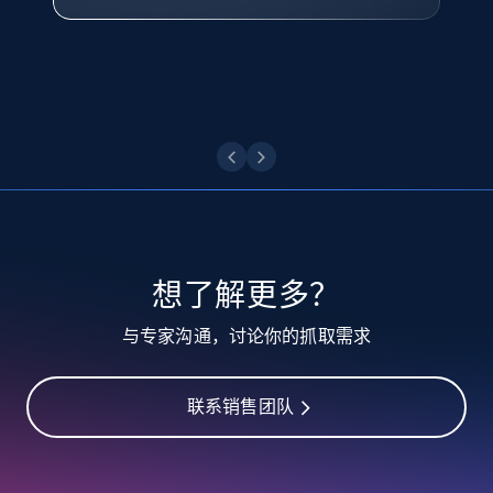
ID, User posted, Name, Description, Date
posted, Photos, URL, Quoted post, and more.
点击观看
10.3K+
1.2K+
注册使用
TikTok - Profiles
Account id, Nickname, Biography, Awg
engagement rate, Comment engagement rate,
想了解更多？
Like engagement rate, Bio link, Predicted lang,
and more.
与专家沟通，讨论你的抓取需求
8.3K+
963+
注册使用
联系销售团队
TikTok - Profiles - Discover by search URL