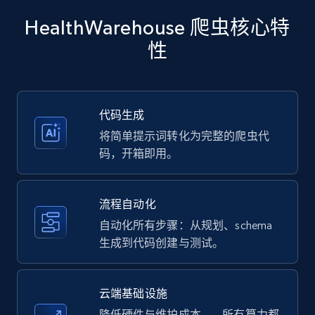
Title, Seller name, Brand, Description, Initial
HealthWarehouse 爬虫核心特
price, Currency, Availability, Reviews count, and
more.
性
35.3K+
5.7K+
注册使用
代码生成
将简单提示词转化为完整的爬虫代
Amazon products - Collects products by
码，开箱即用。
specific keywords
Title, Seller name, Brand, Description, Initial
流程自动化
price, Currency, Availability, Reviews count, and
more.
自动化所有步骤：从规划、schema
生成到代码创建与测试。
35.3K+
5.7K+
注册使用
云端基础设施
降低硬件与维护成本——所有算力都