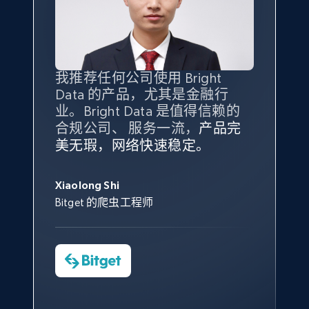
ID, User posted, Name, Description, Date
posted, Photos, URL, Quoted post, and more.
10.3K+
1.2K+
注册使用
我推荐任何公司使用 Bright
最重要的是拥有
质量
最好、
数量
Data 的产品，尤其是金融行
最多的数据，而这正是 Bright
业。Bright Data 是值得信赖的
Data 和 tgndata 发挥作用的地
X (formerly Twitter) - Posts - Collecting
合规公司、 服务一流，
方。
产品完
Bright Data 拥有自有代理基础
根据我的使用体验，Bright Data
我们对与 Bright Data 的合作感
我们对 Bright Data 的
可靠性
印
Twitter posts URLs
美无瑕，网络快速稳定。
设施，助您持续获取网络数据。
的服务价值不可估量。Bright
到非常满意。各方面都很不错，
象深刻，对整体服务也非常满
ID, User posted, Name, Description, Date
此外，他们的网页解锁工具还能
Data 帮助我们采集了充足的公
网络非常稳定，而我们对其客户
意。我们与客户经理保持着定期
George Koutsoudopoulos
posted, Photos, URL, Quoted post, and more.
帮助您轻松绕过烦人的验证码
共网络数据以满足需求，并通过
服务和支持团队也非常认可。
沟通，他的协助对我们非常有帮
Xiaolong Shi
tgndata 的首席执行官 (CEO)
（CAPTCHA）。
其支持团队和开发团队，让我们
助。
Bitget 的爬虫工程师
10.3K+
1.2K+
注册使用
对许多流程进行了优化。
Cheddi Rai
Nicholas Renotte
Yorgos Panzaris
AdRetreaver CEO
数据科学专家
Charmagne Cruz
Convert Group 的 CTO
—— Shopee Philippines Inc. 报告与分析、
X (formerly Twitter) - Posts - Getting x
点击观看
业务技术与定价负责人
posts by array of profiles