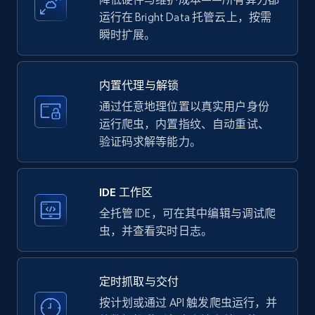
Amazon products - find products by using
运行在 Bright Data 托管云上，按需
upc numbers
瞬时扩展。
Title, Seller name, Brand, Description, Initial
price, Currency, Availability, Reviews count, and
more.
内置代理与解锁
通过任意地理位置以真实用户身份
35.3K+
5.7K+
注册使用
运行爬虫，内置指纹、自动重试、
验证码求解等能力。
LinkedIn company information
IDE 工作区
ID, Name, Country code, Locations, Followers,
全托管 IDE，可在其中编辑与调试爬
Employees in linkedin, About, Specialties, and
虫，并查看实时日志。
more.
定时抓取与交付
33.5K+
3.5K+
注册使用
按计划或通过 API 触发爬虫运行，并