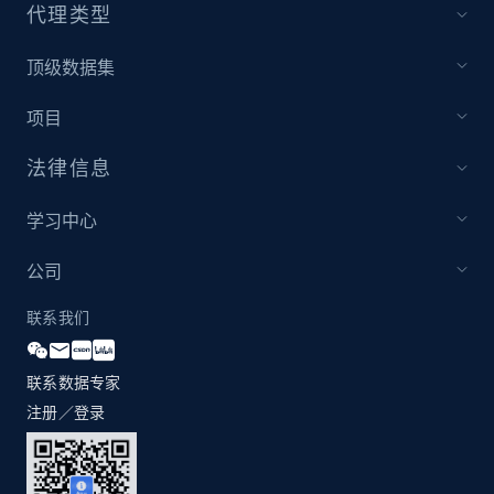
代理类型
顶级数据集
Youtube - Videos posts - Discovery records
by Explore page URL
项目
URL, Title, Youtuber, Youtuber md5, Video url,
Video length, Likes, Views, and more.
法律信息
学习中心
8.1K+
714+
注册使用
公司
联系我们
Youtube - Videos posts - Discovery videos
by podcast url
联系数据专家
URL, Title, Youtuber, Youtuber md5, Video url,
注册／登录
Video length, Likes, Views, and more.
8.1K+
714+
注册使用