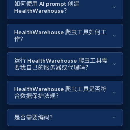
如何使用 AI prompt 创建
Youtube - Videos posts - Search new
HealthWarehouse？
youtube videos by keyword
URL, Title, Youtuber, Youtuber md5, Video url,
Video length, Likes, Views, and more.
HealthWarehouse 爬虫工具如何工
作？
8.1K+
714+
注册使用
运行 HealthWarehouse 爬虫工具需
要我自己的服务器或代理吗？
Youtube - Videos posts - Discover videos by
channel URL
HealthWarehouse 爬虫工具是否符
URL, Title, Youtuber, Youtuber md5, Video url,
Video length, Likes, Views, and more.
合数据保护法规？
8.1K+
714+
注册使用
是否需要编码？