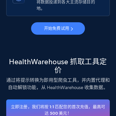
将数据投递到各大主流存储目的
地。
Instagram - Profiles
Account, Fbid, ID, Followers, Posts count, Is
business account, Is professional account, Is
开始免费试用
verified, and more.
22.3K+
3.5K+
注册使用
HealthWarehouse 抓取工具定
价
Instagram - Profiles - Collect profile
information by user name
通过将提示转换为即用型爬虫工具，并内置代理和
Account, Fbid, ID, Followers, Posts count, Is
自动解锁功能，从 HealthWarehouse 收集数据。
business account, Is professional account, Is
verified, and more.
立即注册，我们将按 1:1 匹配您的首次充值，最高可
22.3K+
3.5K+
注册使用
达 500 美元！