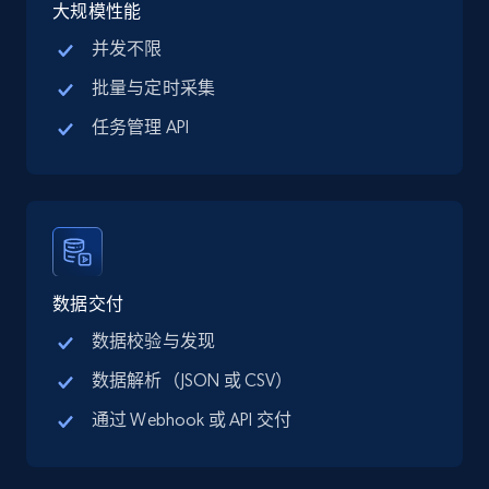
大规模性能
13.3K+
1.7K+
注册使用
并发不限
批量与定时采集
任务管理 API
Google Maps full information - discover
records by location search
Place id, URL, Country, Name, Category,
Address, Description, Business details, and
more.
数据交付
13.3K+
1.7K+
注册使用
数据校验与发现
数据解析（JSON 或 CSV）
Google Maps full information - Collect
通过 Webhook 或 API 交付
Google Maps Businesses data by place id
Place id, URL, Country, Name, Category,