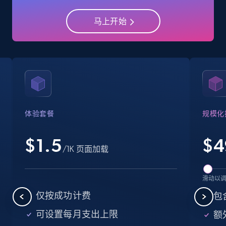
马上开始
Crunchbase companies information
Name, URL, ID, Cb rank, Region, About,
Industries, Operating status, and more.
15.6K+
1.6K+
注册使用
体验套餐
规模化
$1.5
$
4
Crunchbase companies information -
/1K 页面加载
Searching data by keyword
Name, URL, ID, Cb rank, Region, About,
滑动以
Industries, Operating status, and more.
仅按成功计费
包
15.6K+
1.6K+
注册使用
可设置每月支出上限
额外