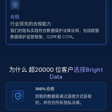
12K+
1.3K+
注册使用
合规
行业领先的合规能力
Zillow properties listing information -
我们的隐私实践符合数据保护法律法规，包括欧盟
Search by parameters on zillow and use the
数据保护监管框架、GDPR 和 CCPA。
direct link as input
Zpid, City, State, HomeStatus, Address,
IsListingClaimedByCurrentSignedInUser,
IsCurrentSignedInAgentResponsible, Bedrooms,
and more.
为什么 超20000 位客户
选择Bright
Data
12K+
1.3K+
注册使用
100%合规
抓取的数据是通过道德方式获取
的，并符合所有隐私法律。
LinkedIn posts