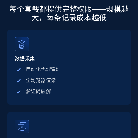
15.3K+
2.2K+
注册使用
每个套餐都提供完整权限——规模越
大，每条记录成本越低
Linkedin job listings information - Discover
jobs by company URL
URL, Job posting id, Job title, Company name,
Company id, Job location, Job summary, Job
数据采集
seniority level, and more.
自动化代理管理
15.3K+
2.2K+
注册使用
全浏览器渲染
验证码破解
Google Maps full information
Place id, URL, Country, Name, Category,
Address, Description, Business details, and
more.