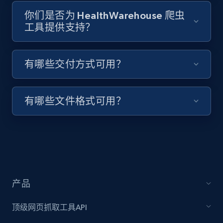
你们是否为 HealthWarehouse 爬虫
Youtube - Videos posts - Search videos by
工具提供支持？
keyword and then apply relevant video
filters
URL, Title, Youtuber, Youtuber md5, Video url,
有哪些交付方式可用？
Video length, Likes, Views, and more.
8.1K+
714+
注册使用
有哪些文件格式可用？
Youtube - Videos posts - Collect YouTube
posts by hashtags
URL, Title, Youtuber, Youtuber md5, Video url,
Video length, Likes, Views, and more.
产品
顶级网页抓取工具API
8.1K+
714+
注册使用