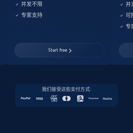
并发不限
并
专家支持
可
Linkedin job listings information
专
URL, Job posting id, Job title, Company name,
Company id, Job location, Job summary, Job
seniority level, and more.
Start free
15.3K+
2.2K+
注册使用
Linkedin job listings information - Discover
我们接受这些支付方式:
new jobs by keyword
URL, Job posting id, Job title, Company name,
Company id, Job location, Job summary, Job
seniority level, and more.