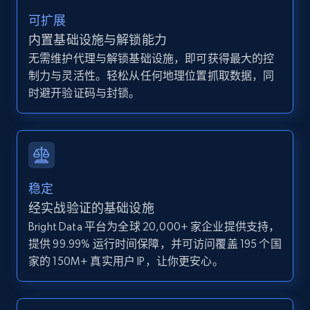
Zillow properties listing information
可扩展
Zpid, City, State, HomeStatus, Address,
内置基础设施与解锁能力
IsListingClaimedByCurrentSignedInUser,
无需维护代理与解锁基础设施，即可获得最大的控
IsCurrentSignedInAgentResponsible, Bedrooms,
制力与灵活性。轻松从任何地理位置抓取数据，同
and more.
时避开验证码与封锁。
12K+
1.3K+
注册使用
Zillow properties listing information -
稳定
Discover by custom filters - location, home
经实战验证的基础设施
type and status
Bright Data 平台为全球 20,000+ 家企业提供支持，
Zpid, City, State, HomeStatus, Address,
提供 99.99% 运行时间保障，并可访问覆盖 195 个国
IsListingClaimedByCurrentSignedInUser,
家的 150M+ 真实用户 IP，让你更安心。
IsCurrentSignedInAgentResponsible, Bedrooms,
and more.