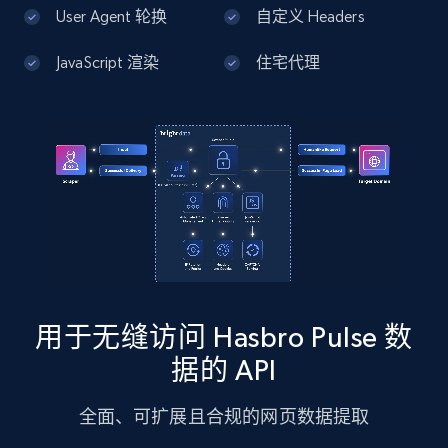
13.3K+
1.7K+
注册使用
User Agent 轮换
自定义 Headers
JavaScript 渲染
住宅代理
Google Maps full information - Discover
new records by Customer ID
Place id, URL, Country, Name, Category,
Address, Description, Business details, and
more.
13.3K+
1.7K+
注册使用
用于无缝访问 Hasbro Pulse 数
Instagram - Posts
据的 API
URL, User posted, Description, Hashtags, Num
comments, Date posted, Likes, Photos, and
全面、可扩展且合规的网页数据提取
more.