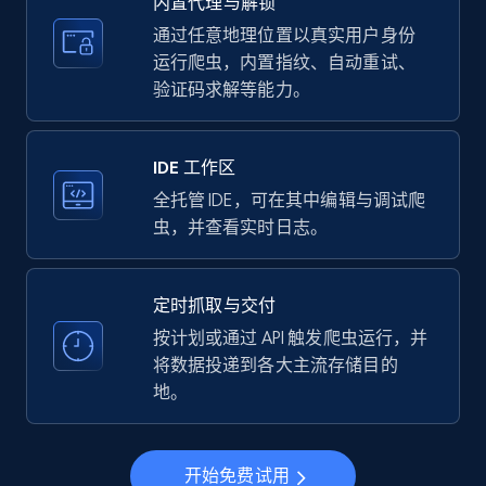
内置代理与解锁
price, Currency, Availability, Reviews count, and
more.
通过任意地理位置以真实用户身份
运行爬虫，内置指纹、自动重试、
验证码求解等能力。
35.3K+
5.7K+
注册使用
IDE 工作区
LinkedIn company information
全托管 IDE，可在其中编辑与调试爬
虫，并查看实时日志。
ID, Name, Country code, Locations, Followers,
Employees in linkedin, About, Specialties, and
more.
定时抓取与交付
按计划或通过 API 触发爬虫运行，并
33.6K+
3.5K+
注册使用
将数据投递到各大主流存储目的
地。
Instagram - Profiles
开始免费试用
Account, Fbid, ID, Followers, Posts count, Is