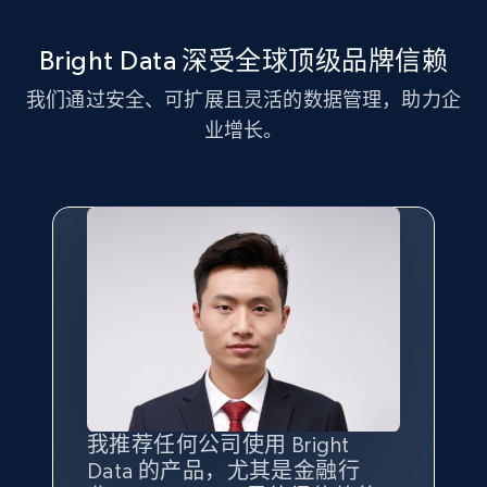
11.3K+
1.5K+
注册使用
Bright Data 深受全球顶级品牌信赖
我们通过安全、可扩展且灵活的数据管理，助力企
LinkedIn posts - Discover new posts
业增长。
company URL
URL, ID, User id, Use url, Title, Headline, Post
text, Date posted, and more.
11.3K+
1.5K+
注册使用
X (formerly Twitter) - Posts
ID, User posted, Name, Description, Date
posted, Photos, URL, Quoted post, and more.
我推荐任何公司使用 Bright
最重要的是拥有
质量
最好、
数量
Data 的产品，尤其是金融行
最多的数据，而这正是 Bright
10.4K+
1.2K+
注册使用