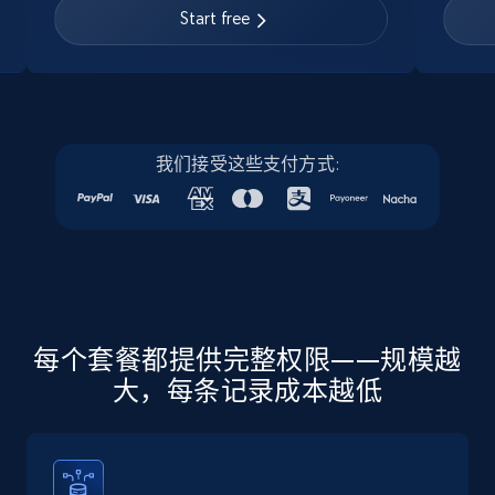
URL, Job posting id, Job title, Company name,
Start free
Company id, Job location, Job summary, Job
seniority level, and more.
15.3K+
2.2K+
注册使用
我们接受这些支付方式:
Linkedin job listings information - Discover
new jobs by keyword
URL, Job posting id, Job title, Company name,
Company id, Job location, Job summary, Job
seniority level, and more.
每个套餐都提供完整权限——规模越
大，每条记录成本越低
15.3K+
2.2K+
注册使用