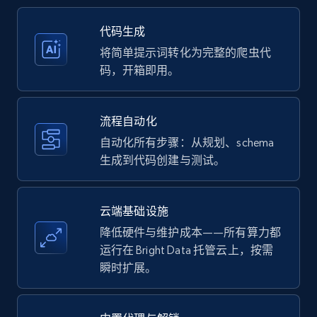
35.3K+
5.7K+
注册使用
代码生成
将简单提示词转化为完整的爬虫代
码，开箱即用。
Amazon products - Collects products by
specific keywords
流程自动化
Title, Seller name, Brand, Description, Initial
自动化所有步骤：从规划、schema
price, Currency, Availability, Reviews count, and
生成到代码创建与测试。
more.
35.3K+
5.7K+
注册使用
云端基础设施
降低硬件与维护成本——所有算力都
运行在 Bright Data 托管云上，按需
瞬时扩展。
Amazon products - find products by using
upc numbers
Title, Seller name, Brand, Description, Initial