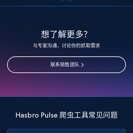
10.4K+
1.2K+
注册使用
TikTok - Profiles
想了解更多？
Account id, Nickname, Biography, Awg
与专家沟通，讨论你的抓取需求
engagement rate, Comment engagement rate,
Like engagement rate, Bio link, Predicted lang,
and more.
联系销售团队
8.3K+
963+
注册使用
TikTok - Profiles - Discover by search URL
and country
Hasbro Pulse 爬虫工具常见问题
Account id, Nickname, Biography, Awg
engagement rate, Comment engagement rate,