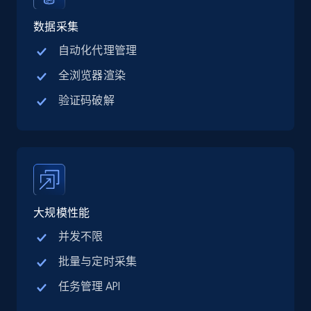
Linkedin job listings information - Discover
jobs by company URL
数据采集
URL, Job posting id, Job title, Company name,
自动化代理管理
Company id, Job location, Job summary, Job
全浏览器渲染
seniority level, and more.
验证码破解
15.3K+
2.2K+
注册使用
Google Maps full information
Place id, URL, Country, Name, Category,
大规模性能
Address, Description, Business details, and
more.
并发不限
批量与定时采集
13.3K+
1.7K+
注册使用
任务管理 API