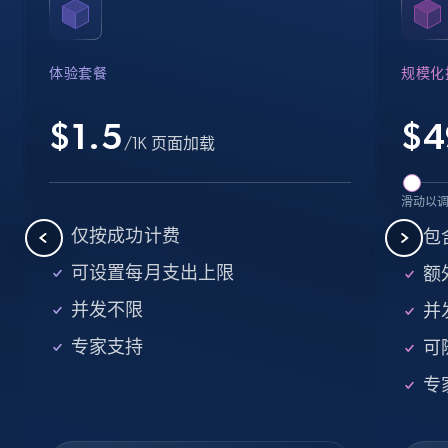
Name, URL, ID, Cb rank, Region, About,
Industries, Operating status, and more.
体验套餐
规模化
15.6K+
1.6K+
注册使用
$1.5
$
4
/1K 页面加载
Crunchbase companies information -
滑动以
Searching data by keyword
仅按成功计费
包
Name, URL, ID, Cb rank, Region, About,
可设置每月支出上限
额外
Industries, Operating status, and more.
并发不限
并
15.6K+
1.6K+
注册使用
专家支持
可
专
Linkedin job listings information