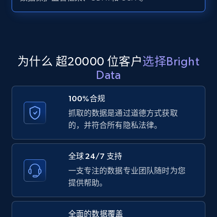
Zillow properties listing information -
Search by parameters on zillow and use the
direct link as input
Zpid, City, State, HomeStatus, Address,
为什么 超20000 位客户
选择Bright
IsListingClaimedByCurrentSignedInUser,
Data
IsCurrentSignedInAgentResponsible, Bedrooms,
and more.
100%合规
抓取的数据是通过道德方式获取
12K+
1.3K+
注册使用
的，并符合所有隐私法律。
全球 24/7 支持
LinkedIn posts
一支专注的数据专业团队随时为您
URL, ID, User id, Use url, Title, Headline, Post
提供帮助。
text, Date posted, and more.
全面的数据覆盖
11.3K+
1.5K+
注册使用