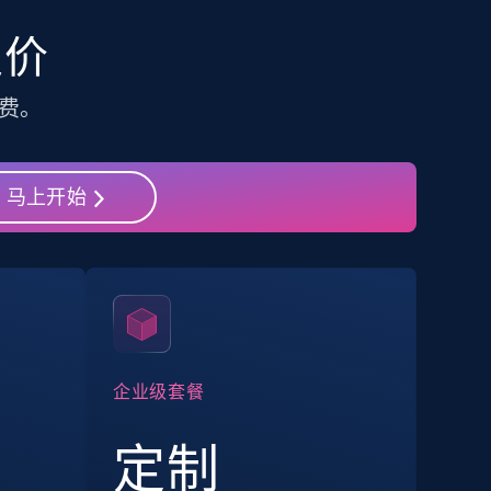
TikTok Shop - category
定价
URL, Title, Available, Description, Currency, Initial
price, Final price, Discount percent, and more.
费。
马上开始
5.4K+
667+
注册使用
Amazon sellers info
Seller id, URL, Seller name, Description, Detailed
info, Stars, Feedbacks, Return policy, and more.
企业级套餐
定制
2.5K+
378+
注册使用