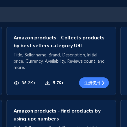
Amazon products - Collects products
by best sellers category URL
Title, Seller name, Brand, Description, Initial
price, Currency, Availability, Reviews count, and
more.
35.2K+
5.7K+
注册使用
Amazon products - find products by
using upc numbers