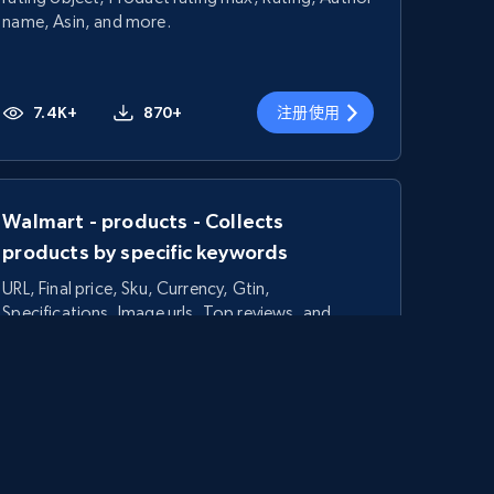
name, Asin, and more.
7.4K+
870+
注册使用
Walmart - products - Collects
products by specific keywords
URL, Final price, Sku, Currency, Gtin,
Specifications, Image urls, Top reviews, and
more.
5.6K+
875+
注册使用