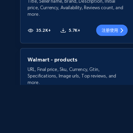
Title, Seller name, Brand, Description, Initial
price, Currency, Availability, Reviews count, and
more.
35.2K+
5.7K+
注册使用
Walmart - products
URL, Final price, Sku, Currency, Gtin,
Specifications, Image urls, Top reviews, and
more.
5.6K+
875+
注册使用