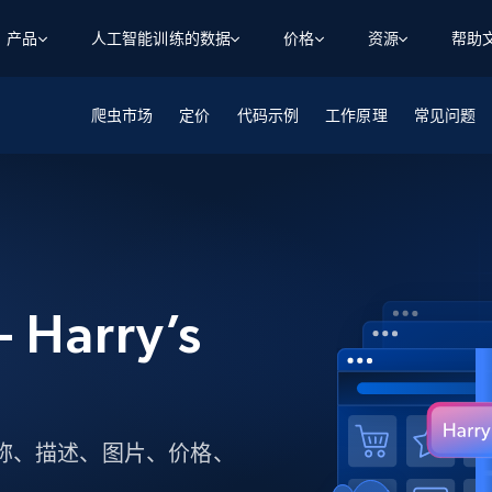
产品
人工智能训练的数据
价格
资源
帮助
爬虫市场
智能体 WEB 执行
数据源
数据源
定价
代码示例
工作原理
常见问题
数
数
资
学习中心
搜索及提取
抓取APIs
抓取APIs
起价
$1
$0.75/1k 记录条
请求
容
让 AI 应用具备搜索与爬取整个网络的能力
从 600+ 个网站获取实时数据
免费套餐
博客
领英
电商
社交媒体
ChatGPT
智能体浏览器
爬虫工作室定价
起价
爬虫工作室
练人形机
让智能体浏览网站并自动执行任务
$1/1k请求
案例研究
免费套餐
将任何网站转化为数据管道
亮数据 MCP
免费
起价
数据集
数据集
网络研讨会
站式工具包，全面解锁网页
请求
$250/100K 记录条
 Harry’s
集
来自 600+ 个域名的预收集数据
起价
领英
电商
社交媒体
房地产
代理位置
缓存速递
$0.2/1k HTML
缓存速递
实时网页数据，采集即交付
产品技术视频
、产品名称、描述、图片、价格、