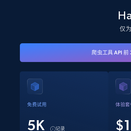
Walmart - products - Discover
H
products by using sku numbers
仅
URL, Final price, Sku, Currency, Gtin,
Specifications, Image urls, Top reviews, and
more.
爬虫工具 API 前
5.6K+
875+
注册使用
TikTok Shop - Collect TikTok shop
products by keywords search
URL, Title, Available, Description, Currency, Initial
免费试用
体验套
price, Final price, Discount percent, and more.
5K
$1
5.4K+
667+
注册使用
记录