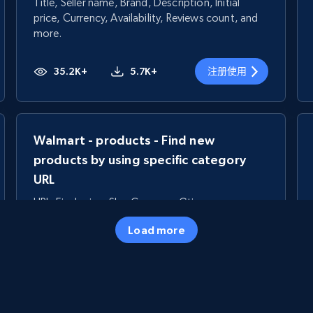
Title, Seller name, Brand, Description, Initial
price, Currency, Availability, Reviews count, and
more.
35.2K+
5.7K+
注册使用
Walmart - products - Find new
products by using specific category
URL
URL, Final price, Sku, Currency, Gtin,
Specifications, Image urls, Top reviews, and
Load more
more.
5.6K+
875+
注册使用