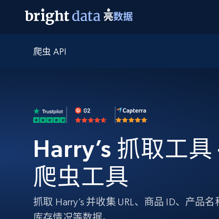
爬虫 API
网页数据抓取 API
多模态训练
网页数据抓取 API
工具
网页解锁 API
视频与媒体数据
网页解锁 API
起价
$1/ 每1 次
告别封锁和验证码
获得取之不尽的视频，图片及更多内
免费套餐
第三方工具集成
Discover API
视频信息流——为 VLA 准备就绪
免费
起价
爬虫 API
$1/1k请求
始终在线的代理实时网页发现
获取持续、定向的网页视频，用于训
浏览器扩展
器人策略
搜索引擎结果页 API
搜索引擎 API
起价
数据包
代理网络检查
按需获取多引擎搜索结果
$1/ 每1 次
Harry’s 抓取工具 -
免费套餐
为各行各业生成可直接用于LLM的数据
Google
Bing
Duckduckgo
Yandex
起价
网站地图
爬虫浏览器 API
爬虫浏览器 API
$5/GB
爬虫工具
键启动内置隐匿模式的远程浏览器
代理基础设施
抓取 Harry’s 并收集 URL、商品 ID
代理服务
库存情况等数据。