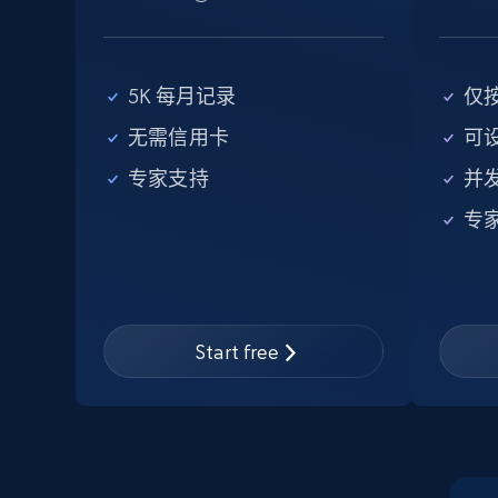
eBay
5K 每月记录
仅
URL, Product id, Title, Seller name, Seller rating,
无需信用卡
可
Seller reviews, Breadcrumbs, Root category, and
专家支持
并
more.
专
2.5K+
359+
注册使用
Start free
eBay - Collect records by category
URL, Product id, Title, Seller name, Seller rating,
Seller reviews, Breadcrumbs, Root category, and
more.