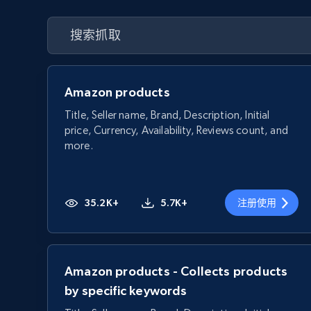
Amazon products
Title, Seller name, Brand, Description, Initial
price, Currency, Availability, Reviews count, and
more.
35.2K+
5.7K+
注册使用
Amazon products - Collects products
by specific keywords