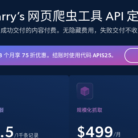
TikTok Shop
arry’s 网页爬虫工具 API 
URL, Title, Available, Description, Currency, Initial
price, Final price, Discount percent, and more.
为成功交付的内容付费。无隐藏费用，失败交付不收
 3 个月享 75 折优惠。结账时使用代码 APIS25。
5.4K+
667+
注册使用
TikTok Shop - discover records by shop
url
餐
URL, Title, Available, Description, Currency, Initial
规模化抓取
price, Final price, Discount percent, and more.
.5
$
499
5.4K+
667+
注册使用
/月
/1千条记录