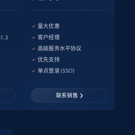
eBay - Collect products from shops on
量大优惠
eBay
客户经理
1.3
URL, Product id, Title, Seller name, Seller rating,
高级服务水平协议
Seller reviews, Breadcrumbs, Root category, and
more.
优先支持
单点登录 (SSO)
2.5K+
359+
注册使用
联系销售
Google Shopping - collects products
from web using keywords
URL, Product id, Title, Product description,
Rating, Reviews count, Images, Variations, and
more.