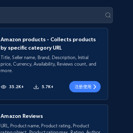
Amazon products - Collects products
by specific category URL
Title, Seller name, Brand, Description, Initial
price, Currency, Availability, Reviews count, and
more.
35.2K+
5.7K+
注册使用
Amazon Reviews
URL, Product name, Product rating, Product
rating object, Product rating max, Rating, Author