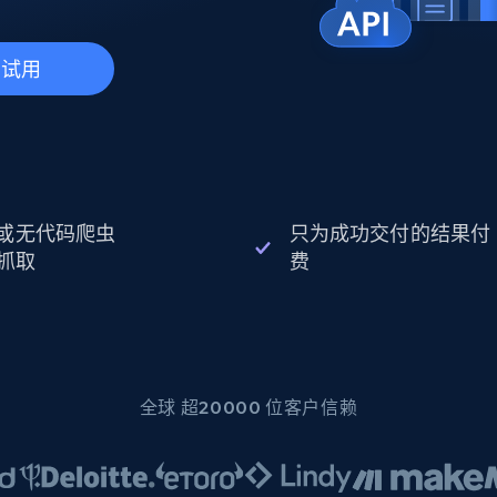
起价
数据中心代理
$0.9/IP
B
静态ISP代理
130万+ 超高速静态住宅代理
费试用
I 或无代码爬虫
只为成功交付的结果付
抓取
费
全球 超20000 位客户信赖