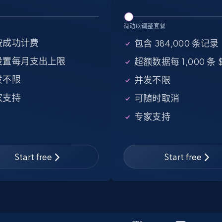
滑动以调整套餐
eBay - Gather data on products using
按成功计费
包含 384,000 条记录
specified keywords
设置每月支出上限
超额数据每 1,000 条 $
URL, Product id, Title, Seller name, Seller rating,
发不限
并发不限
Seller reviews, Breadcrumbs, Root category, and
more.
家支持
可随时取消
专家支持
2.5K+
359+
注册使用
Start free
Start free
Google Shopping
URL, Product id, Title, Product description,
Rating, Reviews count, Images, Variations, and
more.