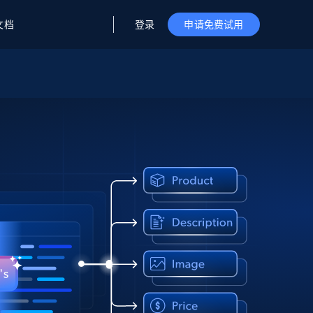
登录
文档
申请免费试用
据与洞察
据及洞察
源
公司
初创企业计划
零售情报
零售
新
起价
$2000/月
解锁实时电商洞察与AI驱动的业务推荐
洞察
联盟推荐
演示智能体
企业级数据服务
托管式数据
起价
为企业级数据收集量身定制
$1500/月
采集
信任中心
集成
Deep Lookup
测试版
Bright SDK
在海量级网页数据上运行复杂
查询