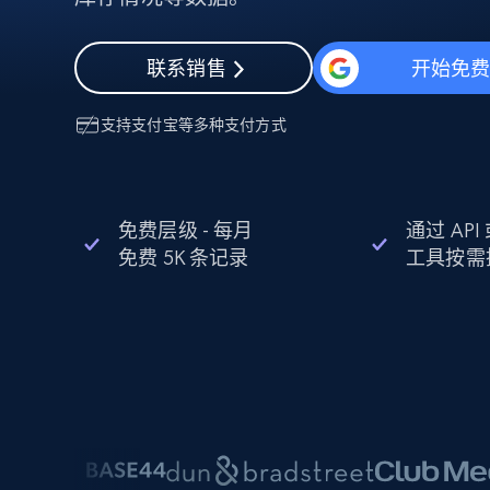
动态代理
起价
$5
$2.5/G
免费套餐
动态代理
5折
超40000万 万高速真人住宅代理
起价
联系销售
开始免
ISP 代理
$1.3/IP
数据中心代理
用于数据获取的高速代理
支持
支付宝
等多种支付方式
免费层级 - 每月
通过 AP
免费 5K 条记录
工具按需