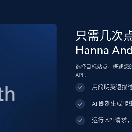
只需几次
Hanna An
选择目标站点，概述您的
API。
用简明英语描
AI 即刻生成爬虫
运行 API 请