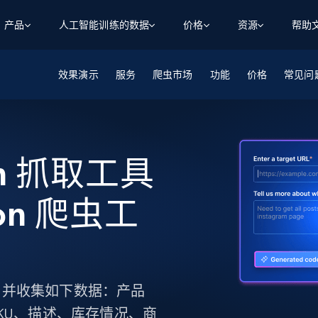
产品
人工智能训练的数据
价格
资源
帮助
效果演示
智能体 WEB 执行
数据源
数据源
服务
爬虫市场
功能
价格
常见问
数
数
资
学习中心
搜索及提取
抓取APIs
抓取APIs
起价
$1
$0.75/1k 记录条
请求
容
让 AI 应用具备搜索与爬取整个网络的能力
从 600+ 个网站获取实时数据
免费套餐
博客
领英
电商
社交媒体
ChatGPT
智能体浏览器
爬虫工作室定价
起价
son 抓取工具
爬虫工作室
练人形机
让智能体浏览网站并自动执行任务
$1/1k请求
案例研究
免费套餐
将任何网站转化为数据管道
亮数据 MCP
免费
起价
数据集
数据集
网络研讨会
站式工具包，全面解锁网页
sson 爬虫工
请求
$250/100K 记录条
集
来自 600+ 个域名的预收集数据
起价
领英
电商
社交媒体
房地产
代理位置
缓存速递
$0.2/1k HTML
缓存速递
实时网页数据，采集即交付
产品技术视频
行抓取，并收集如下数据：产品
KU、描述、库存情况、商