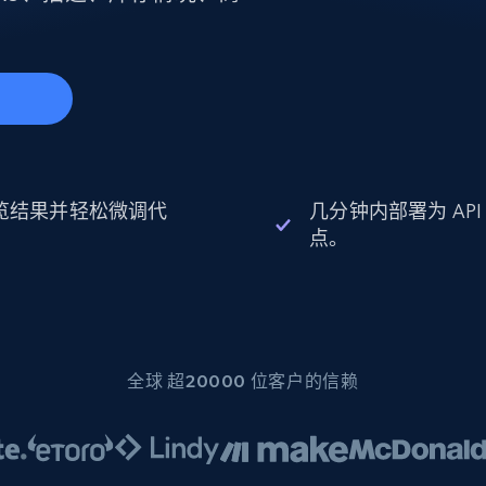
起价
数据中心代理
$0.9/IP
B
静态ISP代理
130万+ 超高速静态住宅代理
始
览结果并轻松微调代
几分钟内部署为 API
。
点。
全球 超20000 位客户的信赖