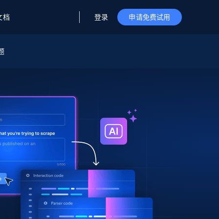
登录
文档
申请免费试用
题
据与洞察
据及洞察
源
公司
初创企业计划
零售情报
零售
新
起价
$2000/月
解锁实时电商洞察与AI驱动的业务推荐
洞察
联盟推荐
演示智能体
企业级数据服务
托管式数据
起价
为企业级数据收集量身定制
$1500/月
采集
信任中心
集成
Deep Lookup
测试版
Bright SDK
在海量级网页数据上运行复杂
查询