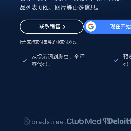
动态代理
起价
$5
$2.5/G
品列表 URL、图片等更多信息。
免费套餐
动态代理
5折
超40000万 万高速真人住宅代理
起价
ISP 代理
$1.3/IP
数据中心代理
联系销售
现在开
用于数据获取的高速代理
支持
支付宝
等多种支付方式
从提示词到爬虫，全程
预
零代码。
码