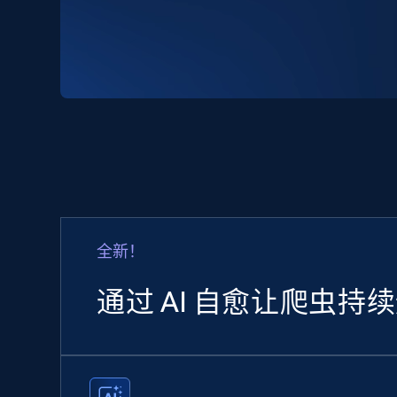
全新！
通过 AI 自愈让爬虫持