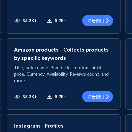
35.3K+
5.7K+
注册使用
Amazon products - Collects products
by specific keywords
Title, Seller name, Brand, Description, Initial
price, Currency, Availability, Reviews count, and
more.
35.3K+
5.7K+
注册使用
Instagram - Profiles