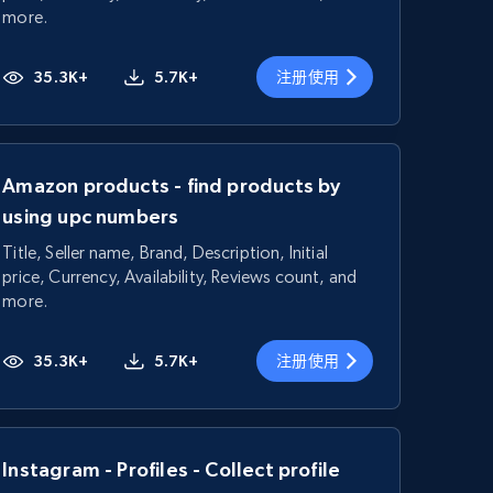
more.
35.3K+
5.7K+
注册使用
Amazon products - find products by
using upc numbers
Title, Seller name, Brand, Description, Initial
price, Currency, Availability, Reviews count, and
more.
35.3K+
5.7K+
注册使用
Instagram - Profiles - Collect profile