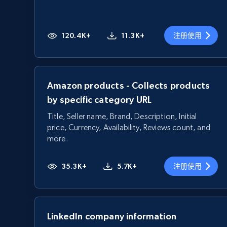
120.4K+
11.3K+
注册使用
Amazon products - Collects products
by specific category URL
Title, Seller name, Brand, Description, Initial
price, Currency, Availability, Reviews count, and
more.
35.3K+
5.7K+
注册使用
LinkedIn company information