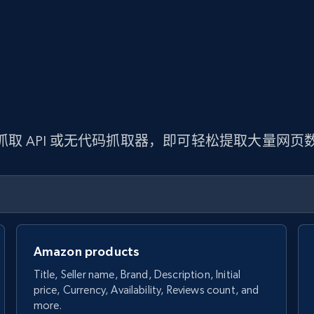
 抓取 API 或无代码抓取器，即可轻松提取大量网
Amazon products
Title, Seller name, Brand, Description, Initial
price, Currency, Availability, Reviews count, and
more.