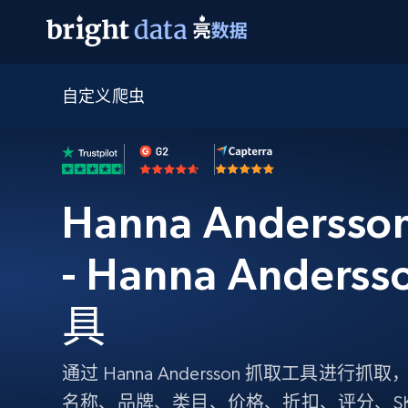
自定义爬虫
网页数据抓取 API
多模态训练
网页数据抓取 API
工具
网页解锁 API
视频与媒体数据
网页解锁 API
起价
$1/ 每1 次
告别封锁和验证码
获得取之不尽的视频，图片及更多内
免费套餐
第三方工具集成
Discover API
视频信息流——为 VLA 准备就绪
免费
起价
爬虫 API
Hanna Anders
$1/1k请求
始终在线的代理实时网页发现
获取持续、定向的网页视频，用于训
浏览器扩展
器人策略
搜索引擎结果页 API
搜索引擎 API
起价
数据包
代理网络检查
按需获取多引擎搜索结果
- Hanna Ander
$1/ 每1 次
免费套餐
为各行各业生成可直接用于LLM的数据
Google
Bing
Duckduckgo
Yandex
起价
网站地图
爬虫浏览器 API
爬虫浏览器 API
$5/GB
具
键启动内置隐匿模式的远程浏览器
代理基础设施
通过 Hanna Andersson 抓取工具进
代理服务
名称、品牌、类目、价格、折扣、评分、S